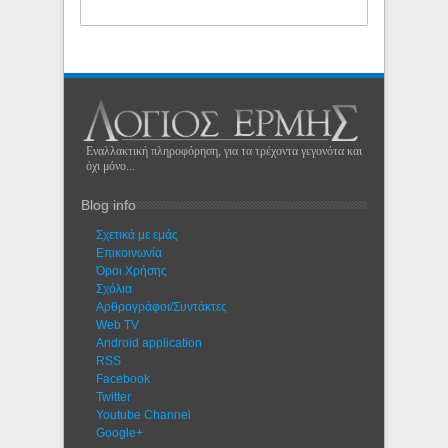
Εναλλακτική πληροφόρηση, για τα τρέχοντα γεγονότα και
όχι μόνο...
Blog info
Σχετικά με εμάς
Eπικοινωνία
Όροι Χρήσης
Σχόλια
Αρθρογράφοι/Συντάκτες
Web TV
Android application
RSS
Facebook
Twitter
Youtube Channel
Google+