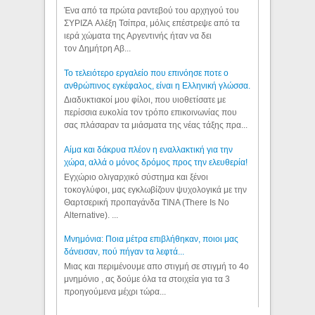
Ένα από τα πρώτα ραντεβού του αρχηγού του
ΣΥΡΙΖΑ Αλέξη Τσίπρα, μόλις επέστρεψε από τα
ιερά χώματα της Αργεντινής ήταν να δει
τον Δημήτρη Αβ...
Το τελειότερο εργαλείο που επινόησε ποτε ο
ανθρώπινος εγκέφαλος, είναι η Ελληνική γλώσσα.
Διαδυκτιακοί μου φίλοι, που υιοθετίσατε με
περίσσια ευκολία τον τρόπο επικοινωνίας που
σας πλάσαραν τα μιάσματα της νέας τάξης πρα...
Αίμα και δάκρυα πλέον η εναλλακτική για την
χώρα, αλλά ο μόνος δρόμος προς την ελευθερία!
Εγχώριο ολιγαρχικό σύστημα και ξένοι
τοκογλύφοι, μας εγκλωβίζουν ψυχολογικά με την
Θαρτσερική προπαγάνδα TINA (There Is No
Alternative). ...
Μνημόνια: Ποια μέτρα επιβλήθηκαν, ποιοι μας
δάνεισαν, πού πήγαν τα λεφτά...
Μιας και περιμένουμε απο στιγμή σε στιγμή το 4ο
μνημόνιο , ας δούμε όλα τα στοιχεία για τα 3
προηγούμενα μέχρι τώρα...