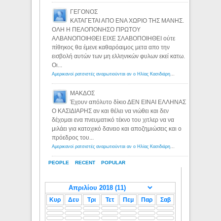
ΓΕΓΟΝΟΣ
ΚΑΤΑΓΕΤΑΙ ΑΠΟ ΕΝΑ ΧΩΡΙΟ ΤΗΣ ΜΑΝΗΣ.
ΟΛΗ Η ΠΕΛΟΠΟΝΗΣΟ ΠΡΩΤΟΥ
ΑΛΒΑΝΟΠΟΙΗΘΕΙ ΕΙΧΕ ΣΛΑΒΟΠΟΙΗΘΕΙ ούτε
πίθηκος θα έμενε καθαρόαιμος μετα απο την
εισβολή αυτών των μη ελληνικών φυλων εκεί κατω.
Οι...
Αμερικανοί ρατσιστές αναρωτιούνται αν ο Ηλίας Κασιδιάρης ανήκει στη λευκή φυλή... - Λόγιος Ερμής
ΜΑΚΔΟΣ
Έχουν απόλυτο δίκιο ΔΕΝ ΕΙΝΑΙ ΕΛΛΗΝΑΣ
Ο ΚΑΣΙΔΙΑΡΗΣ αν και θέλει να νιώθει και δεν
δέχομαι ενα πνευματικό τέκνο του χιτλερ να να
μιλάει για κατοχικό δανειο και αποζημιώσεις και ο
πρόεδρος του...
Αμερικανοί ρατσιστές αναρωτιούνται αν ο Ηλίας Κασιδιάρης ανήκει στη λευκή φυλή... - Λόγιος Ερμής
PEOPLE
RECENT
POPULAR
Κυρ
Δευ
Τρι
Τετ
Πεμ
Παρ
Σαβ