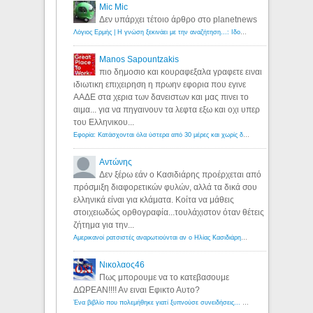
Mic Mic
Δεν υπάρχει τέτοιο άρθρο στο planetnews
Λόγιος Ερμής | Η γνώση ξεκινάει με την αναζήτηση...: Ιδού οι 18 που χρωστούν 11 δις ευρώ!
Manos Sapountzakis
πιο δημοσιο και κουραφεξαλα γραφετε ειναι
ιδιωτικη επιχειρηση η πρωην εφορια που εγινε
ΑΑΔΕ στα χερια των δανειστων και μας πινει το
αιμα... για να πηγαινουν τα λεφτα εξω και οχι υπερ
του Ελληνικου...
Εφορία: Κατάσχονται όλα ύστερα από 30 μέρες και χωρίς δικαστικές αποφάσεις - Λόγιος Ερμής
Αντώνης
Δεν ξέρω εάν ο Κασιδιάρης προέρχεται από
πρόσμιξη διαφορετικών φυλών, αλλά τα δικά σου
ελληνικά είναι για κλάματα. Κοίτα να μάθεις
στοιχειωδώς ορθογραφία...τουλάχιστον όταν θέτεις
ζήτημα για την...
Αμερικανοί ρατσιστές αναρωτιούνται αν ο Ηλίας Κασιδιάρης ανήκει στη λευκή φυλή... - Λόγιος Ερμής
Νικολαος46
Πως μπορουμε να το κατεβασουμε
ΔΩΡΕΑΝ!!!! Αν ειναι Εφικτο Αυτο?
Ένα βιβλίο που πολεμήθηκε γιατί ξυπνούσε συνειδήσεις... - Λόγιος Ερμής | Η γνώση ξεκινάει με την αναζήτηση...