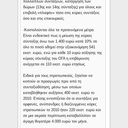
πολλαπλών συντάξεων, κατάργηση των
δώρων (13ης και 14ης σύνταξης) για όλους και
επιβολή «πλαφόν» τόσο στις κύριες συντάξεις
όσο και στις επικουρικές.
-Κοστολούνται όλα τα προτεινόμενα μέτρα.
Είναι ενδεικτικό πως η μείωση της κύριας
σύνταξης άνω των 1.400 ευρώ κατά 10% σε
όλο το ποσό οδηγεί στην εξοικονόμηση 541
εκατ. ευρώ, ενώ για κάθε 10 ευρώ αύξησης της
κύριας σύνταξης του ΟΓΑ η επιβάρυνση
ανέρχεται σε 110 εκατ. ευρώ ετησίως.
Ειδικά για τους στρατιωτικούς, ζητείται να
κοπούν οι προαγωγές πριν από τη
συνταξιοδότηση, μέσω των οποίων
καταβλήθηκαν αυξήσεις 400 εκατ. ευρώ το
2010. Επίσης εντοπίζεται ότι οι συντάξεις για
ορφανές, ανύπανδρες ή διαζευγμένες κόρες
στρατιωτικών το 2010 ήταν 220 εκατ. ευρώ και
σε μια ακραία περίπτωση καταβαλλόταν σε
άγαμη θυγατέρα 4.000 ευρώ τον μήνα.