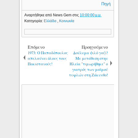
Πηγή
Αναρτήθηκε από
News Gem
στις
10:00:00 μ.μ.
Κατηγορία:
Ελλάδα
,
Κοινωνία
Επόμενο
Προηγούμενο
1973: Ο Παπαδόπουλος
Δούλεμα ψιλό γαζί!
απελαύνει όλους τους
Με μετάθεση στην
Πακιστανούς!
Ηλεία "τιμωρήθηκε" ο
γιατρός των μαϊμού
τυφλών στη Ζάκυνθο!