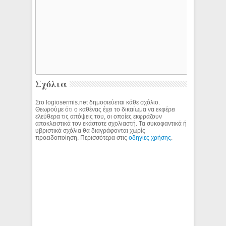
Σχόλια
Στο logiosermis.net δημοσιεύεται κάθε σχόλιο.
Θεωρούμε ότι ο καθένας έχει το δικαίωμα να εκφέρει
ελεύθερα τις απόψεις του, οι οποίες εκφράζουν
αποκλειστικά τον εκάστοτε σχολιαστή. Τα συκοφαντικά ή
υβριστικά σχόλια θα διαγράφονται χωρίς
προειδοποίηση. Περισσότερα στις
οδηγίες χρήσης
.