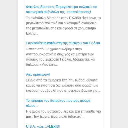
Φάκελος Siemens: Το μεγαλύτερο πολιτικό και
οικονομικό σκάνδαλο της μεταπολίτευσης!
Το σκάνδαλο Siemens στην Ελλάδα είναι ίσως το
μεγαλύτερο πολιτικό και οικονομικό σκάνδαλο
της μεταπολίτευσης και αφορά σε χρηματισμό
Ελλήν...
Συγκλονίζει η κατάθεση της συζύγου του Γκιόλια
Έπειτα από 3,5 χρόνια κλήθηκε στην
Αντιτρομοκρατική η σύζυγος και μητέρα των
παιδιών του Σωκράτη Γκιόλια, Αδαμαντία, και
δήλωσε: «Μας έλεγ...
Aιέν αριστεύειν!
Σε ένα από τα Ομηρικά έπη, την Ιλιάδα, δύναται
κανείς να εντοπίσει (και μάλιστα δύο φορές) μια
έκφραση-συμβουλή που αποτέλεσε ιδανικό για...
Το πείραμα του βατράχου που μας αφορά
όλους...
Η θεωρία του βατράχου λες και έχει επινοηθεί για
μας. Την ξέρετε; Είναι πολύ διδακτική.
U.S.A. καλεί...ALEXIS!