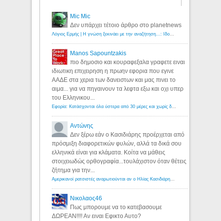
Mic Mic
Δεν υπάρχει τέτοιο άρθρο στο planetnews
Λόγιος Ερμής | Η γνώση ξεκινάει με την αναζήτηση...: Ιδού οι 18 που χρωστούν 11 δις ευρώ!
Manos Sapountzakis
πιο δημοσιο και κουραφεξαλα γραφετε ειναι
ιδιωτικη επιχειρηση η πρωην εφορια που εγινε
ΑΑΔΕ στα χερια των δανειστων και μας πινει το
αιμα... για να πηγαινουν τα λεφτα εξω και οχι υπερ
του Ελληνικου...
Εφορία: Κατάσχονται όλα ύστερα από 30 μέρες και χωρίς δικαστικές αποφάσεις - Λόγιος Ερμής
Αντώνης
Δεν ξέρω εάν ο Κασιδιάρης προέρχεται από
πρόσμιξη διαφορετικών φυλών, αλλά τα δικά σου
ελληνικά είναι για κλάματα. Κοίτα να μάθεις
στοιχειωδώς ορθογραφία...τουλάχιστον όταν θέτεις
ζήτημα για την...
Αμερικανοί ρατσιστές αναρωτιούνται αν ο Ηλίας Κασιδιάρης ανήκει στη λευκή φυλή... - Λόγιος Ερμής
Νικολαος46
Πως μπορουμε να το κατεβασουμε
ΔΩΡΕΑΝ!!!! Αν ειναι Εφικτο Αυτο?