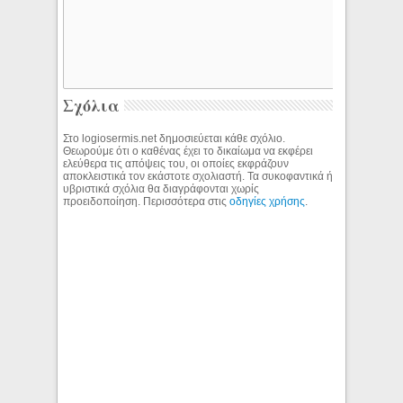
Σχόλια
Στο logiosermis.net δημοσιεύεται κάθε σχόλιο.
Θεωρούμε ότι ο καθένας έχει το δικαίωμα να εκφέρει
ελεύθερα τις απόψεις του, οι οποίες εκφράζουν
αποκλειστικά τον εκάστοτε σχολιαστή. Τα συκοφαντικά ή
υβριστικά σχόλια θα διαγράφονται χωρίς
προειδοποίηση. Περισσότερα στις
οδηγίες χρήσης
.