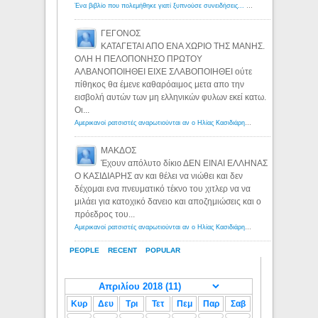
Ένα βιβλίο που πολεμήθηκε γιατί ξυπνούσε συνειδήσεις... - Λόγιος Ερμής | Η γνώση ξεκινάει με την αναζήτηση...
ΓΕΓΟΝΟΣ
ΚΑΤΑΓΕΤΑΙ ΑΠΟ ΕΝΑ ΧΩΡΙΟ ΤΗΣ ΜΑΝΗΣ.
ΟΛΗ Η ΠΕΛΟΠΟΝΗΣΟ ΠΡΩΤΟΥ
ΑΛΒΑΝΟΠΟΙΗΘΕΙ ΕΙΧΕ ΣΛΑΒΟΠΟΙΗΘΕΙ ούτε
πίθηκος θα έμενε καθαρόαιμος μετα απο την
εισβολή αυτών των μη ελληνικών φυλων εκεί κατω.
Οι...
Αμερικανοί ρατσιστές αναρωτιούνται αν ο Ηλίας Κασιδιάρης ανήκει στη λευκή φυλή... - Λόγιος Ερμής
ΜΑΚΔΟΣ
Έχουν απόλυτο δίκιο ΔΕΝ ΕΙΝΑΙ ΕΛΛΗΝΑΣ
Ο ΚΑΣΙΔΙΑΡΗΣ αν και θέλει να νιώθει και δεν
δέχομαι ενα πνευματικό τέκνο του χιτλερ να να
μιλάει για κατοχικό δανειο και αποζημιώσεις και ο
πρόεδρος του...
Αμερικανοί ρατσιστές αναρωτιούνται αν ο Ηλίας Κασιδιάρης ανήκει στη λευκή φυλή... - Λόγιος Ερμής
PEOPLE
RECENT
POPULAR
Κυρ
Δευ
Τρι
Τετ
Πεμ
Παρ
Σαβ