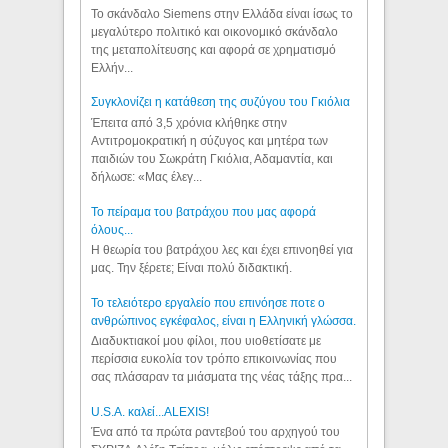
Το σκάνδαλο Siemens στην Ελλάδα είναι ίσως το
μεγαλύτερο πολιτικό και οικονομικό σκάνδαλο
της μεταπολίτευσης και αφορά σε χρηματισμό
Ελλήν...
Συγκλονίζει η κατάθεση της συζύγου του Γκιόλια
Έπειτα από 3,5 χρόνια κλήθηκε στην
Αντιτρομοκρατική η σύζυγος και μητέρα των
παιδιών του Σωκράτη Γκιόλια, Αδαμαντία, και
δήλωσε: «Μας έλεγ...
Το πείραμα του βατράχου που μας αφορά
όλους...
Η θεωρία του βατράχου λες και έχει επινοηθεί για
μας. Την ξέρετε; Είναι πολύ διδακτική.
Το τελειότερο εργαλείο που επινόησε ποτε ο
ανθρώπινος εγκέφαλος, είναι η Ελληνική γλώσσα.
Διαδυκτιακοί μου φίλοι, που υιοθετίσατε με
περίσσια ευκολία τον τρόπο επικοινωνίας που
σας πλάσαραν τα μιάσματα της νέας τάξης πρα...
U.S.A. καλεί...ALEXIS!
Ένα από τα πρώτα ραντεβού του αρχηγού του