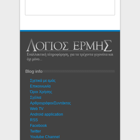
Εναλλακτική πληροφόρηση, για τα τρέχοντα γεγονότα και
όχι μόνο...
Blog info
Σχετικά με εμάς
Eπικοινωνία
Όροι Χρήσης
Σχόλια
Αρθρογράφοι/Συντάκτες
Web TV
Android application
RSS
Facebook
Twitter
Youtube Channel