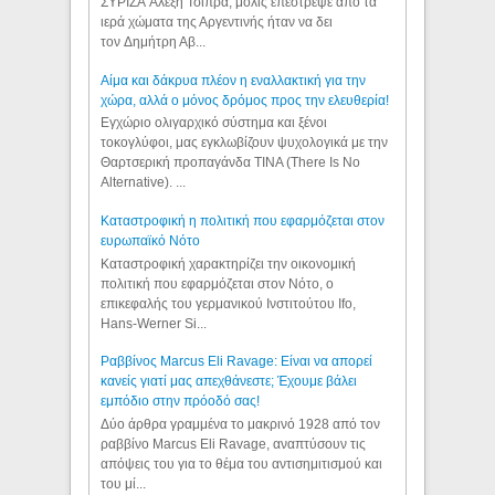
ΣΥΡΙΖΑ Αλέξη Τσίπρα, μόλις επέστρεψε από τα
ιερά χώματα της Αργεντινής ήταν να δει
τον Δημήτρη Αβ...
Αίμα και δάκρυα πλέον η εναλλακτική για την
χώρα, αλλά ο μόνος δρόμος προς την ελευθερία!
Εγχώριο ολιγαρχικό σύστημα και ξένοι
τοκογλύφοι, μας εγκλωβίζουν ψυχολογικά με την
Θαρτσερική προπαγάνδα TINA (There Is No
Alternative). ...
Καταστροφική η πολιτική που εφαρμόζεται στον
ευρωπαϊκό Νότο
Καταστροφική χαρακτηρίζει την οικονομική
πολιτική που εφαρμόζεται στον Νότο, ο
επικεφαλής του γερμανικού Ινστιτούτου Ifo,
Hans-Werner Si...
Ραββίνος Marcus Eli Ravage: Είναι να απορεί
κανείς γιατί μας απεχθάνεστε; Έχουμε βάλει
εμπόδιο στην πρόοδό σας!
Δύο άρθρα γραμμένα το μακρινό 1928 από τον
ραββίνο Marcus Eli Ravage, αναπτύσουν τις
απόψεις του για το θέμα του αντισημιτισμού και
του μί...