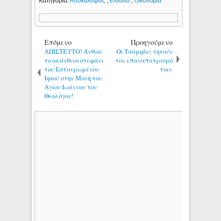
Κατηγορία:
Αποκαλύψεις
,
Ελλάδα
,
Οικονομία
Επόμενο
Προηγούμενο
AΠΙΣΤΕΥΤΟ! Άνθισε
Οι Τσάμηδες ζητούν
το ακάνθινο στεφάνι
τον επαναπατρισμό
του Εσταυρωμένου
τους
Ιησού στην Μονή του
Αγίου Ιωάννου του
Θεολόγου!