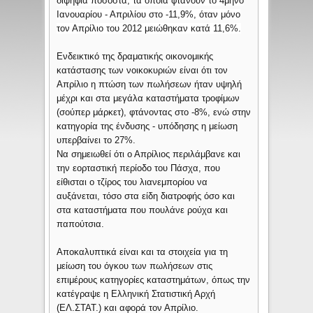
διψήφια ποσοστά, τα οποία φτάνουν το 4μηνο
Ιανουαρίου - Απριλίου στο -11,9%, όταν μόνο
τον Απρίλιο του 2012 μειώθηκαν κατά 11,6%.
Ενδεικτικό της δραματικής οικονομικής
κατάστασης των νοικοκυριών είναι ότι τον
Απρίλιο η πτώση των πωλήσεων ήταν υψηλή
μέχρι και στα μεγάλα καταστήματα τροφίμων
(σούπερ μάρκετ), φτάνοντας στο -8%, ενώ στην
κατηγορία της ένδυσης - υπόδησης η μείωση
υπερβαίνει το 27%.
Να σημειωθεί ότι ο Απρίλιος περιλάμβανε και
την εορταστική περίοδο του Πάσχα, που
είθισται ο τζίρος του λιανεμπορίου να
αυξάνεται, τόσο στα είδη διατροφής όσο και
στα καταστήματα που πουλάνε ρούχα και
παπούτσια.
Αποκαλυπτικά είναι και τα στοιχεία για τη
μείωση του όγκου των πωλήσεων στις
επιμέρους κατηγορίες καταστημάτων, όπως την
κατέγραψε η Ελληνική Στατιστική Αρχή
(ΕΛ.ΣΤΑΤ.) και αφορά τον Απρίλιο.