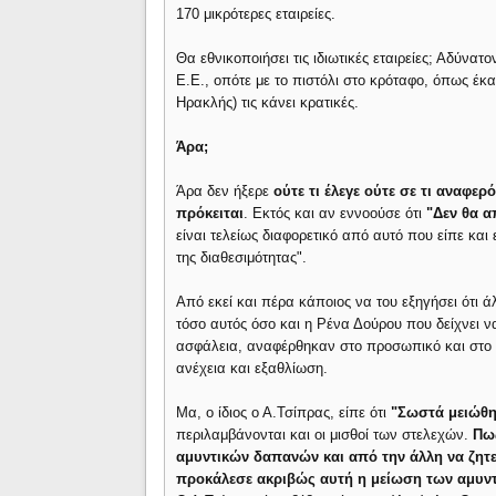
170 μικρότερες εταιρείες.
Θα εθνικοποιήσει τις ιδιωτικές εταιρείες; Αδύνατ
Ε.Ε., οπότε με το πιστόλι στο κρόταφο, όπως έκ
Ηρακλής) τις κάνει κρατικές.
Άρα;
Άρα δεν ήξερε
ούτε τι έλεγε ούτε σε τι αναφερ
πρόκειται
. Εκτός και αν εννοούσε ότι
"Δεν θα απ
είναι τελείως διαφορετικό από αυτό που είπε κα
της διαθεσιμότητας".
Από εκεί και πέρα κάποιος να του εξηγήσει ότι ά
τόσο αυτός όσο και η Ρένα Δούρου που δείχνει ν
ασφάλεια, αναφέρθηκαν στο προσωπικό και στο 
ανέχεια και εξαθλίωση.
Μα, ο ίδιος ο Α.Τσίπρας, είπε ότι
"Σωστά μειώθηκ
περιλαμβάνονται και οι μισθοί των στελεχών.
Πως
αμυντικών δαπανών και από την άλλη να ζητε
προκάλεσε ακριβώς αυτή η μείωση των αμυν