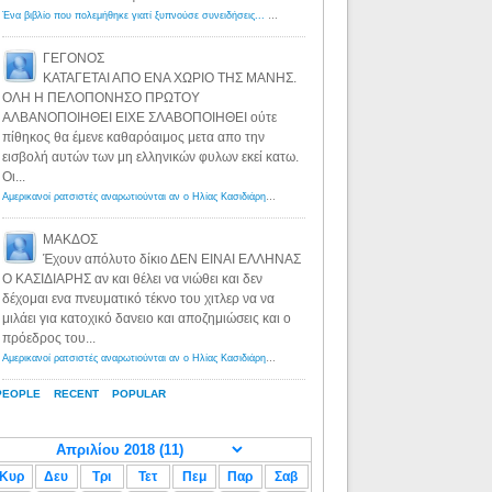
Ένα βιβλίο που πολεμήθηκε γιατί ξυπνούσε συνειδήσεις... - Λόγιος Ερμής | Η γνώση ξεκινάει με την αναζήτηση...
ΓΕΓΟΝΟΣ
ΚΑΤΑΓΕΤΑΙ ΑΠΟ ΕΝΑ ΧΩΡΙΟ ΤΗΣ ΜΑΝΗΣ.
ΟΛΗ Η ΠΕΛΟΠΟΝΗΣΟ ΠΡΩΤΟΥ
ΑΛΒΑΝΟΠΟΙΗΘΕΙ ΕΙΧΕ ΣΛΑΒΟΠΟΙΗΘΕΙ ούτε
πίθηκος θα έμενε καθαρόαιμος μετα απο την
εισβολή αυτών των μη ελληνικών φυλων εκεί κατω.
Οι...
Αμερικανοί ρατσιστές αναρωτιούνται αν ο Ηλίας Κασιδιάρης ανήκει στη λευκή φυλή... - Λόγιος Ερμής
·
8 yea
ΜΑΚΔΟΣ
Έχουν απόλυτο δίκιο ΔΕΝ ΕΙΝΑΙ ΕΛΛΗΝΑΣ
Ο ΚΑΣΙΔΙΑΡΗΣ αν και θέλει να νιώθει και δεν
δέχομαι ενα πνευματικό τέκνο του χιτλερ να να
μιλάει για κατοχικό δανειο και αποζημιώσεις και ο
πρόεδρος του...
Αμερικανοί ρατσιστές αναρωτιούνται αν ο Ηλίας Κασιδιάρης ανήκει στη λευκή φυλή... - Λόγιος Ερμής
·
8 yea
PEOPLE
RECENT
POPULAR
Κυρ
Δευ
Τρι
Τετ
Πεμ
Παρ
Σαβ