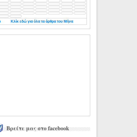
◄
Κλίκ εδώ για όλα τα άρθρα του Μήνα
Βρείτε μας στο facebook