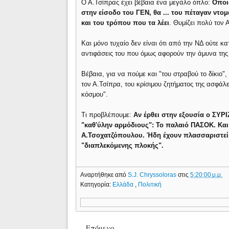
Ο Α.Τσίπρας έχει βέβαια ένα μεγάλο όπλο:
Οποι
στην είσοδο του ΓΕΝ, θα ... του πέταγαν ντομ
και του τρόπου που τα λέει
. Θυμίζει πολύ τον
Και μόνο τυχαίο δεν είναι ότι από την ΝΔ ούτε κ
αντιφάσεις του που όμως αφορούν την άμυνα της
Βέβαια, για να πούμε και "του στραβού το δίκιο"
τον Α.Τσίπρα, του κρίσιμου ζητήματος της ασφάλ
κόσμου".
Τι προβλέπουμε:
Αν έρθει στην εξουσία ο ΣΥΡ
"καθ'ύλην αρμόδιους": Το παλαιό ΠΑΣΟΚ. Και
Α.Τσοχατζόπουλου. Ήδη έχουν πλασσαριστεί 
"διαπλεκόμενης πλοκής".
Αναρτήθηκε από
S.J. Chryssoloras
στις
5:20:00 μ.μ.
Κατηγορία:
Ελλάδα
,
Πολιτική
Επόμενο