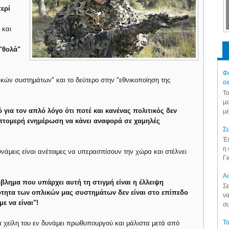
ερί
 και
"θολά"
Φά
ικών συστημάτων" και το δεύτερο στην "εθνικοποίηση της
οι
Το
με
ια τον απλό λόγο ότι ποτέ και κανένας πολιτικός δεν
με
επτομερή ενημέρωση να κάνει αναφορά σε χαμηλές
Συ
Έπ
η 
υνάμεις είναι ανέτοιμες να υπερασπίσουν την χώρα και στέλνει
Γκ
Aι
βλημα που υπάρχει αυτή τη στιγμή είναι η έλλειψη
Σε
ότητα των οπλικών μας συστημάτων δεν είναι στο επίπεδο
να
ε να είναι"!
συ
Το
α χείλη του εν δυνάμει πρωθυπουργού και μάλιστα μετά από