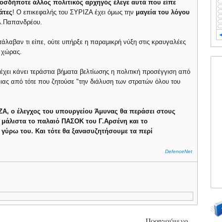
οσδήποτε άλλος πολιτικός αρχηγός έλεγε αυτά που είπε
άτες
! Ο επικεφαλής του ΣΥΡΙΖΑ έχει όμως την
μαγεία του λόγου
 Α.Παπανδρέου.
ατάλαβαν τι είπε, ούτε υπήρξε η παραμικρή νύξη στις κραυγαλέες
 χώρας.
, έχει κάνει τεράστια βήματα βελτίωσης η πολιτική προσέγγιση από
ειας από τότε που ζητούσε "την διάλυση των στρατών όλου του
ΙΖΑ, ο έλεγχος του υπουργείου Άμυνας θα περάσει στους
 μάλιστα το παλαιό ΠΑΣΟΚ του Γ.Αρσένη και το
γύρω του. Και τότε θα ξανασυζητήσουμε τα περί
DefenceNet
Προηγούμενο