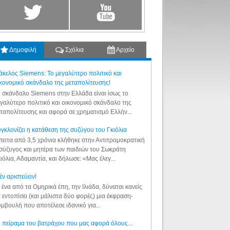
Δημοφιλή
Σχόλια
Αρχείο
κελος Siemens: Το μεγαλύτερο πολιτικό και
κονομικό σκάνδαλο της μεταπολίτευσης!
 σκάνδαλο Siemens στην Ελλάδα είναι ίσως το
γαλύτερο πολιτικό και οικονομικό σκάνδαλο της
ταπολίτευσης και αφορά σε χρηματισμό Ελλήν...
γκλονίζει η κατάθεση της συζύγου του Γκιόλια
ειτα από 3,5 χρόνια κλήθηκε στην Αντιτρομοκρατική
σύζυγος και μητέρα των παιδιών του Σωκράτη
ιόλια, Αδαμαντία, και δήλωσε: «Μας έλεγ...
έν αριστεύειν!
 ένα από τα Ομηρικά έπη, την Ιλιάδα, δύναται κανείς
 εντοπίσει (και μάλιστα δύο φορές) μια έκφραση-
μβουλή που αποτέλεσε ιδανικό για...
 πείραμα του βατράχου που μας αφορά όλους...