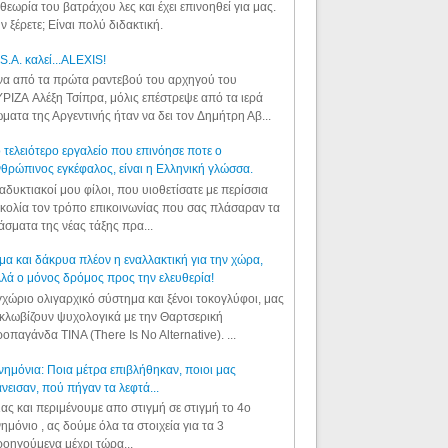
θεωρία του βατράχου λες και έχει επινοηθεί για μας.
ν ξέρετε; Είναι πολύ διδακτική.
S.A. καλεί...ALEXIS!
α από τα πρώτα ραντεβού του αρχηγού του
ΡΙΖΑ Αλέξη Τσίπρα, μόλις επέστρεψε από τα ιερά
ματα της Αργεντινής ήταν να δει τον Δημήτρη Αβ...
 τελειότερο εργαλείο που επινόησε ποτε ο
θρώπινος εγκέφαλος, είναι η Ελληνική γλώσσα.
αδυκτιακοί μου φίλοι, που υιοθετίσατε με περίσσια
κολία τον τρόπο επικοινωνίας που σας πλάσαραν τα
άσματα της νέας τάξης πρα...
μα και δάκρυα πλέον η εναλλακτική για την χώρα,
λά ο μόνος δρόμος προς την ελευθερία!
χώριο ολιγαρχικό σύστημα και ξένοι τοκογλύφοι, μας
κλωβίζουν ψυχολογικά με την Θαρτσερική
οπαγάνδα TINA (There Is No Alternative). ...
ημόνια: Ποια μέτρα επιβλήθηκαν, ποιοι μας
νεισαν, πού πήγαν τα λεφτά...
ας και περιμένουμε απο στιγμή σε στιγμή το 4ο
ημόνιο , ας δούμε όλα τα στοιχεία για τα 3
οηγούμενα μέχρι τώρα...