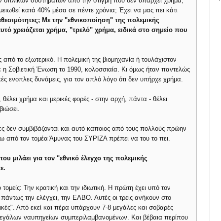
ν οπλικών συστημάτων από την στιγμή που δεν υπάρχει χρήμα;
μειωθεί κατά 40% μέσα σε πέντε χρόνια; Έχει να μας πει κάτι
αθεσιμότητες; Με την "εθνικοποίηση" της πολεμικής
αυτό χρειάζεται χρήμα, "τρελό" χρήμα, ειδικά στο σημείο που
 από το εξωτερικό. Η πολεμική της βιομηχανία ή τουλάχιστον
ε η Σοβιετική Ένωση το 1990, κολοσσιαία. Κι όμως ήταν παντελώς
κές ενοπλες δυνάμεις, για τον απλό λόγο ότι δεν υπήρχε χρήμα.
, θέλει χρήμα και μερικές φορές - στην αρχή, πάντα - θέλει
βιώσει.
ες δεν συμβιβάζονται και αυτό καποιος από τους πολλούς πρώην
 από τον τομέα Άμυνας του ΣΥΡΙΖΑ πρέπει να του το πει.
ου μιλάει για τον "εθνικό έλεγχο της πολεμικής
ε.
τομείς: Την κρατική και την ιδιωτική. Η πρώτη έχει υπό τον
 πάντως την ελέγχει, την ΕΛΒΟ. Αυτές οι τρεις ανήκουν στο
νικές". Από εκεί και πέρα υπάρχουν 7-8 μεγάλες και σοβαρές
ύο μεγάλων ναυπηγείων συμπεριλαμβανομένων. Και βέβαια περίπου