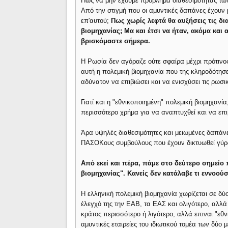
Πώς να μην έχουμε πρόβλημα διαθεσιμότητας τω
Από την στιγμή που οι αμυντικές δαπάνες έχουν 
επ'αυτού;
Πως χωρίς λεφτά θα αυξήσεις τις δι
βιομηχανίας; Μα και έτσι να ήταν, ακόμα και 
βρισκόμαστε σήμερα.
Η Ρωσία δεν αγόραζε ούτε σφαίρα μέχρι πρότινος
αυτή η πολεμική βιομηχανία που της κληροδότησ
αδύνατον να επιβιώσει και να ενισχύσει τις ρωσι
Γιατί και η "εθνικοποιημένη" πολεμική βιομηχανία
περισσότερο χρήμα για να αναπτυχθεί και να επι
Άρα υψηλές διαθεσιμότητες και μειωμένες δαπάν
ΠΑΣΟΚους συμβούλους που έχουν δικτυωθεί γύρω
Από εκεί και πέρα, πάμε στο δεύτερο σημείο π
βιομηχανίας". Κανείς δεν κατάλαβε τι εννοούσ
Η ελληνική πολεμική βιομηχανία χωρίζεται σε δύο 
έλεγχό της την ΕΑΒ, τα ΕΑΣ και ολιγότερο, αλλά
κράτος περισσότερο ή λιγότερο, αλλά επιναι "εθ
αμυντικές εταιρείες του ιδιωτικού τομέα των δ