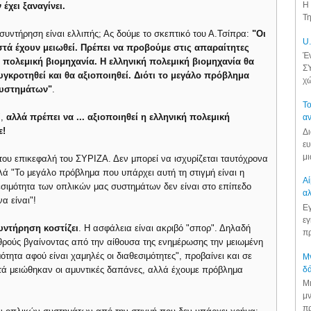
Η 
 έχει ξαναγίνει.
Τη
 συντήρηση είναι ελλιπής; Ας δούμε το σκεπτικό του Α.Τσίπρα:
"Οι
U.
στά έχουν μειωθεί. Πρέπει να προβούμε στις απαραίτητες
Έν
 πολεμική βιομηχανία. Η ελληνική πολεμική βιομηχανία θα
ΣΥ
υγκροτηθεί και θα αξιοποιηθεί. Διότι το μεγάλο πρόβλημα
χώ
 συστημάτων"
.
Το
",
αλλά πρέπει να ... αξιοποιηθεί η ελληνική πολεμική
αν
ε!
Δι
ευ
μι
του επικεφαλή του ΣΥΡΙΖΑ. Δεν μπορεί να ισχυρίζεται ταυτόχρονα
λά "Το μεγάλο πρόβλημα που υπάρχει αυτή τη στιγμή είναι η
Αί
εσιμότητα των οπλικών μας συστημάτων δεν είναι στο επίπεδο
αλ
α είναι"!
Εγ
εγ
συντήρηση κοστίζει
. Η ασφάλεια είναι ακριβό "σπορ". Δηλαδή
πρ
θρούς βγαίνοντας από την αίθουσα της ενημέρωσης την μειωμένη
ότητα αφού είναι χαμηλές οι διαθεσιμότητες", προβαίνει και σε
Μν
δά
στά μειώθηκαν οι αμυντικές δαπάνες, αλλά έχουμε πρόβλημα
Μι
μν
πρ