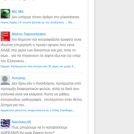
Mic Mic
Δεν υπάρχει τέτοιο άρθρο στο planetnews
Λόγιος Ερμής | Η γνώση ξεκινάει με την αναζήτηση...: Ιδού οι 18 που χρωστούν 11 δις ευρώ!
·
6 years ago
Manos Sapountzakis
πιο δημοσιο και κουραφεξαλα γραφετε ειναι
ιδιωτικη επιχειρηση η πρωην εφορια που εγινε
ΑΑΔΕ στα χερια των δανειστων και μας πινει το
αιμα... για να πηγαινουν τα λεφτα εξω και οχι υπερ
του Ελληνικου...
Εφορία: Κατάσχονται όλα ύστερα από 30 μέρες και χωρίς δικαστικές αποφάσεις - Λόγιος Ερμής
·
6 years ag
Αντώνης
Δεν ξέρω εάν ο Κασιδιάρης προέρχεται από
πρόσμιξη διαφορετικών φυλών, αλλά τα δικά σου
ελληνικά είναι για κλάματα. Κοίτα να μάθεις
στοιχειωδώς ορθογραφία...τουλάχιστον όταν θέτεις
ζήτημα για την...
Αμερικανοί ρατσιστές αναρωτιούνται αν ο Ηλίας Κασιδιάρης ανήκει στη λευκή φυλή... - Λόγιος Ερμής
·
7 yea
Νικολαος46
Πως μπορουμε να το κατεβασουμε
ΔΩΡΕΑΝ!!!! Αν ειναι Εφικτο Αυτο?