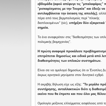
εβδομάδα (αφού απέφυγε τις "μπαλαφάρες" π
"ρισκαρίσματος με την Τουρκία" και έδειξε να
αντιλαμβάνεται την έκταση της απειλής)
, αλλά
πέρα από τους βερμπαλισμούς περί "πλοκής
διαπλεκομένων" (sic),
υπήρξαν δύο εξαιρετικά 
σημεία.
Το ένα αναφερόταν στις "διαθεσιμότητες των οπλ
πολεμικής βιομηχανίας".
Η πρώτη αναφορά προκάλεσε προβληματισμό γ
επιτρέπεται δημοσίως και ειδικά μετά από λ
διαθεσιμότητες των οπλικών συστημάτων.
Είναι σα να ομολογεί δημοσίως ότι οι Ένοπλες Δ
άκρως αρνητικά μηνύματα στον δυνητικό εχθρό.
Η ακριβής δήλωση είχε ως εξής:
"Το μεγάλο πρό
συντήρησης, ανταλλακτικών διότι η διαθεσιμ
εκείνο που θα έπρεπε και που όλοι μας θέλουμ
Ομολογία μείζονος ελλείμματος ασφάλειας από τ