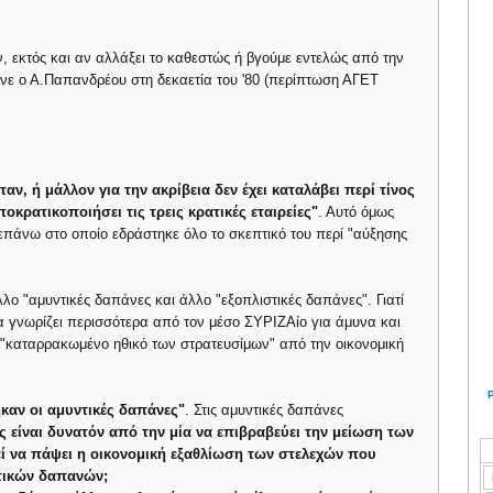
ον, εκτός και αν αλλάξει το καθεστώς ή βγούμε εντελώς από την
ανε ο Α.Παπανδρέου στη δεκαετία του '80 (περίπτωση ΑΓΕΤ
όταν, ή μάλλον για την ακρίβεια δεν έχει καταλάβει περί τίνος
οκρατικοποιήσει τις τρεις κρατικές εταιρείες"
. Αυτό όμως
ι επάνω στο οποίο εδράστηκε όλο το σκεπτικό του περί "αύξησης
λλο "αμυντικές δαπάνες και άλλο "εξοπλιστικές δαπάνες". Γιατί
α γνωρίζει περισσότερα από τον μέσο ΣΥΡΙΖΑίο για άμυνα και
"καταρρακωμένο ηθικό των στρατευσίμων" από την οικονομική
αν οι αμυντικές δαπάνες"
. Στις αμυντικές δαπάνες
 είναι δυνατόν από την μία να επιβραβεύει την μείωση των
ί να πάψει η οικονομική εξαθλίωση των στελεχών που
τικών δαπανών;