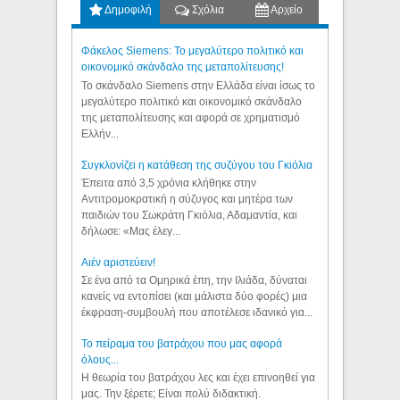
Δημοφιλή
Σχόλια
Αρχείο
Φάκελος Siemens: Το μεγαλύτερο πολιτικό και
οικονομικό σκάνδαλο της μεταπολίτευσης!
Το σκάνδαλο Siemens στην Ελλάδα είναι ίσως το
μεγαλύτερο πολιτικό και οικονομικό σκάνδαλο
της μεταπολίτευσης και αφορά σε χρηματισμό
Ελλήν...
Συγκλονίζει η κατάθεση της συζύγου του Γκιόλια
Έπειτα από 3,5 χρόνια κλήθηκε στην
Αντιτρομοκρατική η σύζυγος και μητέρα των
παιδιών του Σωκράτη Γκιόλια, Αδαμαντία, και
δήλωσε: «Μας έλεγ...
Aιέν αριστεύειν!
Σε ένα από τα Ομηρικά έπη, την Ιλιάδα, δύναται
κανείς να εντοπίσει (και μάλιστα δύο φορές) μια
έκφραση-συμβουλή που αποτέλεσε ιδανικό για...
Το πείραμα του βατράχου που μας αφορά
όλους...
Η θεωρία του βατράχου λες και έχει επινοηθεί για
μας. Την ξέρετε; Είναι πολύ διδακτική.