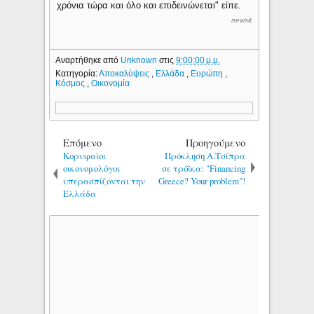
χρόνια τώρα και όλο και επιδεινώνεται" είπε.
newsit
Αναρτήθηκε από
Unknown
στις
9:00:00 μ.μ.
Κατηγορία:
Αποκαλύψεις
,
Ελλάδα
,
Ευρώπη
,
Κόσμος
,
Οικονομία
Επόμενο
Προηγούμενο
Κορυφαίοι
Πρόκληση Α.Τσίπρα
οικονομολόγοι
σε τρόϊκα: "Financing
υπερασπίζονται την
Greece? Your problem"!
Ελλάδα