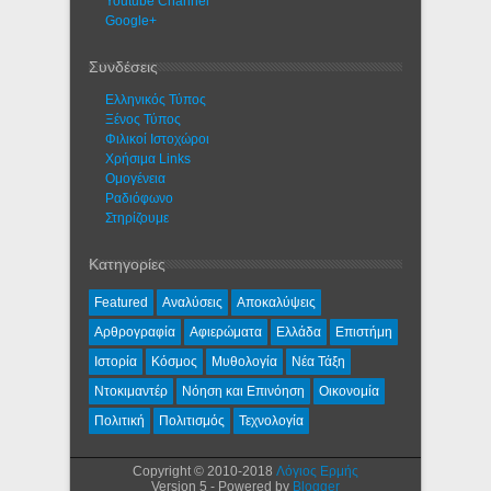
Youtube Channel
Google+
Συνδέσεις
Ελληνικός Τύπος
Ξένος Τύπος
Φιλικοί Ιστοχώροι
Χρήσιμα Links
Ομογένεια
Ραδιόφωνο
Στηρίζουμε
Κατηγορίες
Featured
Αναλύσεις
Αποκαλύψεις
Αρθρογραφία
Αφιερώματα
Ελλάδα
Επιστήμη
Ιστορία
Κόσμος
Μυθολογία
Νέα Τάξη
Ντοκιμαντέρ
Νόηση και Επινόηση
Οικονομία
Πολιτική
Πολιτισμός
Τεχνολογία
Copyright © 2010-2018
Λόγιος Ερμής
Version 5 - Powered by
Blogger