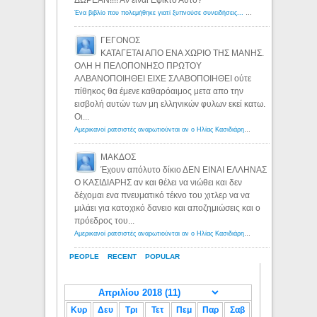
ΔΩΡΕΑΝ!!!! Αν ειναι Εφικτο Αυτο?
Ένα βιβλίο που πολεμήθηκε γιατί ξυπνούσε συνειδήσεις... - Λόγιος Ερμής | Η γνώση ξεκινάει με την αναζήτηση...
ΓΕΓΟΝΟΣ
ΚΑΤΑΓΕΤΑΙ ΑΠΟ ΕΝΑ ΧΩΡΙΟ ΤΗΣ ΜΑΝΗΣ.
ΟΛΗ Η ΠΕΛΟΠΟΝΗΣΟ ΠΡΩΤΟΥ
ΑΛΒΑΝΟΠΟΙΗΘΕΙ ΕΙΧΕ ΣΛΑΒΟΠΟΙΗΘΕΙ ούτε
πίθηκος θα έμενε καθαρόαιμος μετα απο την
εισβολή αυτών των μη ελληνικών φυλων εκεί κατω.
Οι...
Αμερικανοί ρατσιστές αναρωτιούνται αν ο Ηλίας Κασιδιάρης ανήκει στη λευκή φυλή... - Λόγιος Ερμής
ΜΑΚΔΟΣ
Έχουν απόλυτο δίκιο ΔΕΝ ΕΙΝΑΙ ΕΛΛΗΝΑΣ
Ο ΚΑΣΙΔΙΑΡΗΣ αν και θέλει να νιώθει και δεν
δέχομαι ενα πνευματικό τέκνο του χιτλερ να να
μιλάει για κατοχικό δανειο και αποζημιώσεις και ο
πρόεδρος του...
Αμερικανοί ρατσιστές αναρωτιούνται αν ο Ηλίας Κασιδιάρης ανήκει στη λευκή φυλή... - Λόγιος Ερμής
PEOPLE
RECENT
POPULAR
Κυρ
Δευ
Τρι
Τετ
Πεμ
Παρ
Σαβ