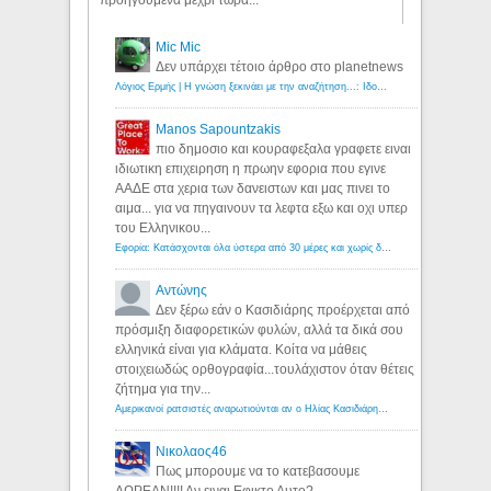
προηγούμενα μέχρι τώρα...
Mic Mic
Δεν υπάρχει τέτοιο άρθρο στο planetnews
Λόγιος Ερμής | Η γνώση ξεκινάει με την αναζήτηση...: Ιδού οι 18 που χρωστούν 11 δις ευρώ!
Manos Sapountzakis
πιο δημοσιο και κουραφεξαλα γραφετε ειναι
ιδιωτικη επιχειρηση η πρωην εφορια που εγινε
ΑΑΔΕ στα χερια των δανειστων και μας πινει το
αιμα... για να πηγαινουν τα λεφτα εξω και οχι υπερ
του Ελληνικου...
Εφορία: Κατάσχονται όλα ύστερα από 30 μέρες και χωρίς δικαστικές αποφάσεις - Λόγιος Ερμής
Αντώνης
Δεν ξέρω εάν ο Κασιδιάρης προέρχεται από
πρόσμιξη διαφορετικών φυλών, αλλά τα δικά σου
ελληνικά είναι για κλάματα. Κοίτα να μάθεις
στοιχειωδώς ορθογραφία...τουλάχιστον όταν θέτεις
ζήτημα για την...
Αμερικανοί ρατσιστές αναρωτιούνται αν ο Ηλίας Κασιδιάρης ανήκει στη λευκή φυλή... - Λόγιος Ερμής
Νικολαος46
Πως μπορουμε να το κατεβασουμε