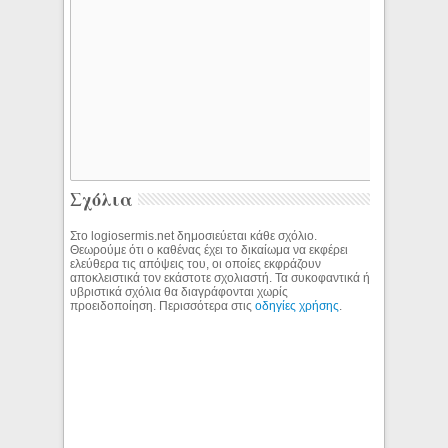
Σχόλια
Στο logiosermis.net δημοσιεύεται κάθε σχόλιο.
Θεωρούμε ότι ο καθένας έχει το δικαίωμα να εκφέρει
ελεύθερα τις απόψεις του, οι οποίες εκφράζουν
αποκλειστικά τον εκάστοτε σχολιαστή. Τα συκοφαντικά ή
υβριστικά σχόλια θα διαγράφονται χωρίς
προειδοποίηση. Περισσότερα στις
οδηγίες χρήσης
.