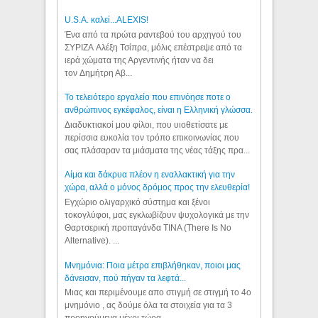
U.S.A. καλεί...ALEXIS!
Ένα από τα πρώτα ραντεβού του αρχηγού του
ΣΥΡΙΖΑ Αλέξη Τσίπρα, μόλις επέστρεψε από τα
ιερά χώματα της Αργεντινής ήταν να δει
τον Δημήτρη Αβ...
Το τελειότερο εργαλείο που επινόησε ποτε ο
ανθρώπινος εγκέφαλος, είναι η Ελληνική γλώσσα.
Διαδυκτιακοί μου φίλοι, που υιοθετίσατε με
περίσσια ευκολία τον τρόπο επικοινωνίας που
σας πλάσαραν τα μιάσματα της νέας τάξης πρα...
Αίμα και δάκρυα πλέον η εναλλακτική για την
χώρα, αλλά ο μόνος δρόμος προς την ελευθερία!
Εγχώριο ολιγαρχικό σύστημα και ξένοι
τοκογλύφοι, μας εγκλωβίζουν ψυχολογικά με την
Θαρτσερική προπαγάνδα TINA (There Is No
Alternative). ...
Μνημόνια: Ποια μέτρα επιβλήθηκαν, ποιοι μας
δάνεισαν, πού πήγαν τα λεφτά...
Μιας και περιμένουμε απο στιγμή σε στιγμή το 4ο
μνημόνιο , ας δούμε όλα τα στοιχεία για τα 3