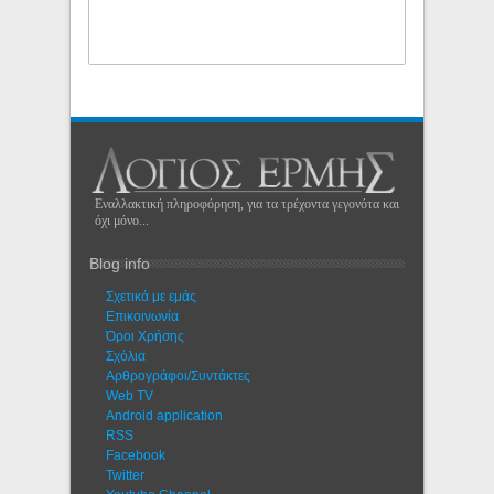
Εναλλακτική πληροφόρηση, για τα τρέχοντα γεγονότα και
όχι μόνο...
Blog info
Σχετικά με εμάς
Eπικοινωνία
Όροι Χρήσης
Σχόλια
Αρθρογράφοι/Συντάκτες
Web TV
Android application
RSS
Facebook
Twitter