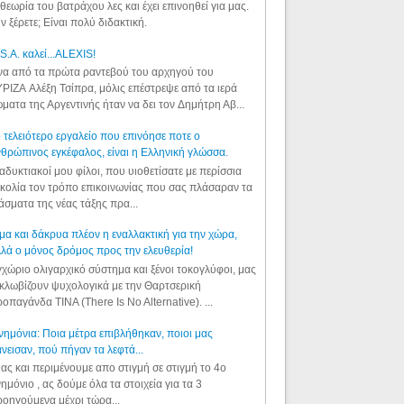
θεωρία του βατράχου λες και έχει επινοηθεί για μας.
ν ξέρετε; Είναι πολύ διδακτική.
S.A. καλεί...ALEXIS!
α από τα πρώτα ραντεβού του αρχηγού του
ΡΙΖΑ Αλέξη Τσίπρα, μόλις επέστρεψε από τα ιερά
ματα της Αργεντινής ήταν να δει τον Δημήτρη Αβ...
 τελειότερο εργαλείο που επινόησε ποτε ο
θρώπινος εγκέφαλος, είναι η Ελληνική γλώσσα.
αδυκτιακοί μου φίλοι, που υιοθετίσατε με περίσσια
κολία τον τρόπο επικοινωνίας που σας πλάσαραν τα
άσματα της νέας τάξης πρα...
μα και δάκρυα πλέον η εναλλακτική για την χώρα,
λά ο μόνος δρόμος προς την ελευθερία!
χώριο ολιγαρχικό σύστημα και ξένοι τοκογλύφοι, μας
κλωβίζουν ψυχολογικά με την Θαρτσερική
οπαγάνδα TINA (There Is No Alternative). ...
ημόνια: Ποια μέτρα επιβλήθηκαν, ποιοι μας
νεισαν, πού πήγαν τα λεφτά...
ας και περιμένουμε απο στιγμή σε στιγμή το 4ο
ημόνιο , ας δούμε όλα τα στοιχεία για τα 3
οηγούμενα μέχρι τώρα...