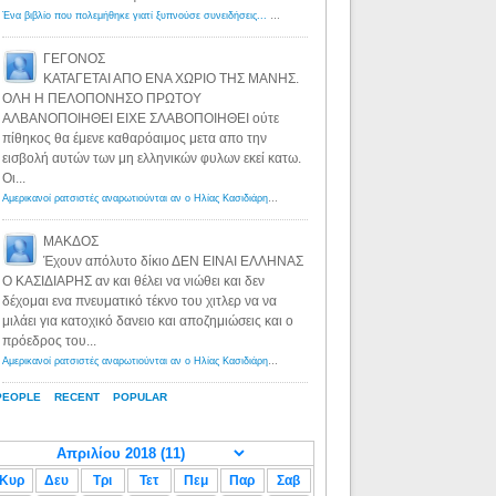
Ένα βιβλίο που πολεμήθηκε γιατί ξυπνούσε συνειδήσεις... - Λόγιος Ερμής | Η γνώση ξεκινάει με την αναζήτηση...
ΓΕΓΟΝΟΣ
ΚΑΤΑΓΕΤΑΙ ΑΠΟ ΕΝΑ ΧΩΡΙΟ ΤΗΣ ΜΑΝΗΣ.
ΟΛΗ Η ΠΕΛΟΠΟΝΗΣΟ ΠΡΩΤΟΥ
ΑΛΒΑΝΟΠΟΙΗΘΕΙ ΕΙΧΕ ΣΛΑΒΟΠΟΙΗΘΕΙ ούτε
πίθηκος θα έμενε καθαρόαιμος μετα απο την
εισβολή αυτών των μη ελληνικών φυλων εκεί κατω.
Οι...
Αμερικανοί ρατσιστές αναρωτιούνται αν ο Ηλίας Κασιδιάρης ανήκει στη λευκή φυλή... - Λόγιος Ερμής
·
8 yea
ΜΑΚΔΟΣ
Έχουν απόλυτο δίκιο ΔΕΝ ΕΙΝΑΙ ΕΛΛΗΝΑΣ
Ο ΚΑΣΙΔΙΑΡΗΣ αν και θέλει να νιώθει και δεν
δέχομαι ενα πνευματικό τέκνο του χιτλερ να να
μιλάει για κατοχικό δανειο και αποζημιώσεις και ο
πρόεδρος του...
Αμερικανοί ρατσιστές αναρωτιούνται αν ο Ηλίας Κασιδιάρης ανήκει στη λευκή φυλή... - Λόγιος Ερμής
·
8 yea
PEOPLE
RECENT
POPULAR
Κυρ
Δευ
Τρι
Τετ
Πεμ
Παρ
Σαβ