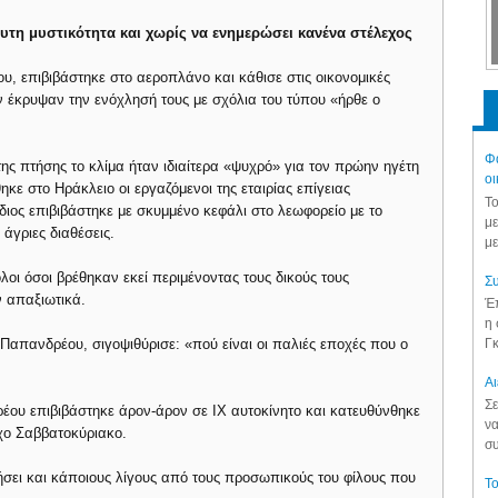
υτη μυστικότητα και χωρίς να ενημερώσει κανένα στέλεχος
υ, επιβιβάστηκε στο αεροπλάνο και κάθισε στις οικονομικές
δεν έκρυψαν την ενόχλησή τους με σχόλια του τύπου «ήρθε ο
Φά
ης πτήσης το κλίμα ήταν ιδιαίτερα «ψυχρό» για τον πρώην ηγέτη
οι
ε στο Ηράκλειο οι εργαζόμενοι της εταιρίας επίγειας
Το
ιος επιβιβάστηκε με σκυμμένο κεφάλι στο λεωφορείο με το
με
 άγριες διαθέσεις.
με
οι όσοι βρέθηκαν εκεί περιμένοντας τους δικούς τους
Συ
ν απαξιωτικά.
Έπ
η 
Γκ
Παπανδρέου, σιγοψιθύρισε: «πού είναι οι παλιές εποχές που ο
Aι
Σε
έου επιβιβάστηκε άρον-άρον σε ΙΧ αυτοκίνητο και κατευθύνθηκε
να
υχο Σαββατοκύριακο.
συ
ήσει και κάποιους λίγους από τους προσωπικούς του φίλους που
Το