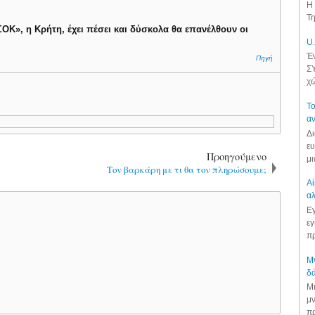
Η 
Τη
ΟΚ», η Κρήτη, έχει πέσει και δύσκολα θα επανέλθουν οι
U.
Έν
Πηγή
ΣΥ
χώ
Το
αν
Δι
ευ
Προηγούμενο
μι
Τον βαρκάρη με τι θα τον πληρώσουμε;
Αί
αλ
Εγ
εγ
πρ
Μν
δά
Μι
μν
πρ