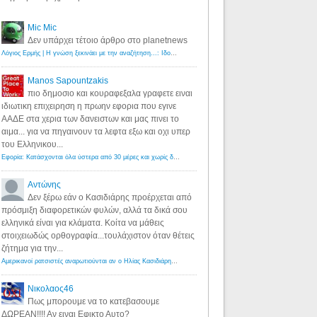
Mic Mic
Δεν υπάρχει τέτοιο άρθρο στο planetnews
Λόγιος Ερμής | Η γνώση ξεκινάει με την αναζήτηση...: Ιδού οι 18 που χρωστούν 11 δις ευρώ!
·
6 years ago
Manos Sapountzakis
πιο δημοσιο και κουραφεξαλα γραφετε ειναι
ιδιωτικη επιχειρηση η πρωην εφορια που εγινε
ΑΑΔΕ στα χερια των δανειστων και μας πινει το
αιμα... για να πηγαινουν τα λεφτα εξω και οχι υπερ
του Ελληνικου...
Εφορία: Κατάσχονται όλα ύστερα από 30 μέρες και χωρίς δικαστικές αποφάσεις - Λόγιος Ερμής
·
6 years ag
Αντώνης
Δεν ξέρω εάν ο Κασιδιάρης προέρχεται από
πρόσμιξη διαφορετικών φυλών, αλλά τα δικά σου
ελληνικά είναι για κλάματα. Κοίτα να μάθεις
στοιχειωδώς ορθογραφία...τουλάχιστον όταν θέτεις
ζήτημα για την...
Αμερικανοί ρατσιστές αναρωτιούνται αν ο Ηλίας Κασιδιάρης ανήκει στη λευκή φυλή... - Λόγιος Ερμής
·
7 yea
Νικολαος46
Πως μπορουμε να το κατεβασουμε
ΔΩΡΕΑΝ!!!! Αν ειναι Εφικτο Αυτο?