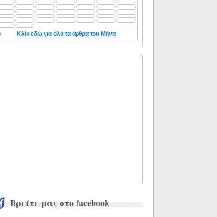
◄
Κλίκ εδώ για όλα τα άρθρα του Μήνα
Βρείτε μας στο facebook