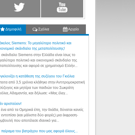
Δημοφιλή
Σχόλια
Αρχείο
κελος Siemens: Το μεγαλύτερο πολιτικό και
κονομικό σκάνδαλο της μεταπολίτευσης!
 σκάνδαλο Siemens στην Ελλάδα είναι ίσως το
γαλύτερο πολιτικό και οικονομικό σκάνδαλο της
ταπολίτευσης και αφορά σε χρηματισμό Ελλήν...
γκλονίζει η κατάθεση της συζύγου του Γκιόλια
ειτα από 3,5 χρόνια κλήθηκε στην Αντιτρομοκρατική
σύζυγος και μητέρα των παιδιών του Σωκράτη
ιόλια, Αδαμαντία, και δήλωσε: «Μας έλεγ...
έν αριστεύειν!
 ένα από τα Ομηρικά έπη, την Ιλιάδα, δύναται κανείς
 εντοπίσει (και μάλιστα δύο φορές) μια έκφραση-
μβουλή που αποτέλεσε ιδανικό για...
 πείραμα του βατράχου που μας αφορά όλους...