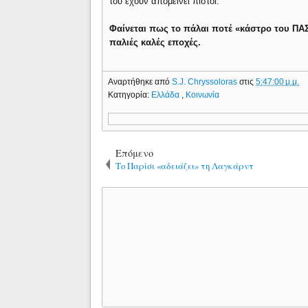
του έχουν απομείνει πιστοί.
Φαίνεται πως το πάλαι ποτέ «κάστρο του ΠΑΣ
παλιές καλές εποχές.
Αναρτήθηκε από
S.J. Chryssoloras
στις
5:47:00 μ.μ.
Κατηγορία:
Ελλάδα
,
Κοινωνία
Επόμενο
Το Παρίσι «αδειάζει» τη Λαγκάρντ