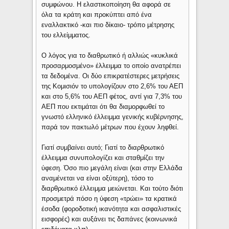
συμφώνου. Η ελαστικοποίηση θα αφορά σε
όλα τα κράτη και προκύπτει από ένα
εναλλακτικό -και πιο δίκαιο- τρόπο μέτρησης
του ελλείμματος.
Ο λόγος για το διαθρωτικό ή αλλιώς «κυκλικά
προσαρμοσμένο» έλλειμμα το οποίο ανατρέπει
τα δεδομένα. Οι δύο επικρατέστερες μετρήσεις
της Κομισιόν το υπολογίζουν στο 2,6% του ΑΕΠ
και στο 5,6% του ΑΕΠ φέτος, αντί για 7,3% του
ΑΕΠ που εκτιμάται ότι θα διαμορφωθεί το
γνωστό ελληνικό έλλειμμα γενικής κυβέρνησης,
παρά τον πακτωλό μέτρων που έχουν ληφθεί.
Γιατί συμβαίνει αυτό; Γιατί το διαρθρωτικό
έλλειμμα συνυπολογίζει και σταθμίζει την
ύφεση. Όσο πιο μεγάλη είναι (και στην Ελλάδα
αναμένεται να είναι οξύτερη), τόσο το
διαρθρωτικό έλλειμμα μειώνεται. Και τούτο διότι
προσμετρά πόσο η ύφεση «τρώει» τα κρατικά
έσοδα (φοροδοτική ικανότητα και ασφαλιστικές
εισφορές) και αυξάνει τις δαπάνες (κοινωνικά