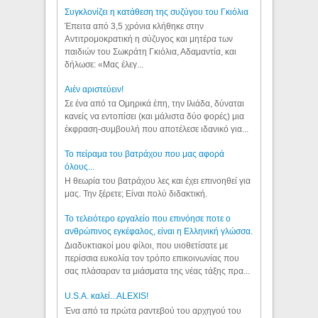
Συγκλονίζει η κατάθεση της συζύγου του Γκιόλια
Έπειτα από 3,5 χρόνια κλήθηκε στην
Αντιτρομοκρατική η σύζυγος και μητέρα των
παιδιών του Σωκράτη Γκιόλια, Αδαμαντία, και
δήλωσε: «Μας έλεγ...
Aιέν αριστεύειν!
Σε ένα από τα Ομηρικά έπη, την Ιλιάδα, δύναται
κανείς να εντοπίσει (και μάλιστα δύο φορές) μια
έκφραση-συμβουλή που αποτέλεσε ιδανικό για...
Το πείραμα του βατράχου που μας αφορά
όλους...
Η θεωρία του βατράχου λες και έχει επινοηθεί για
μας. Την ξέρετε; Είναι πολύ διδακτική.
Το τελειότερο εργαλείο που επινόησε ποτε ο
ανθρώπινος εγκέφαλος, είναι η Ελληνική γλώσσα.
Διαδυκτιακοί μου φίλοι, που υιοθετίσατε με
περίσσια ευκολία τον τρόπο επικοινωνίας που
σας πλάσαραν τα μιάσματα της νέας τάξης πρα...
U.S.A. καλεί...ALEXIS!
Ένα από τα πρώτα ραντεβού του αρχηγού του