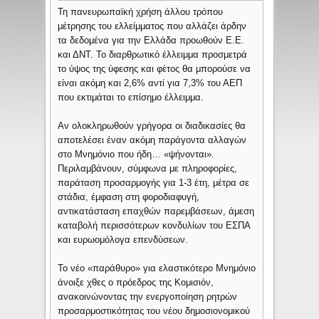
Τη πανευρωπαϊκή χρήση άλλου τρόπου
μέτρησης του ελλείμματος που αλλάζει άρδην
τα δεδομένα για την Ελλάδα προωθούν Ε.Ε.
και ΔΝΤ. Το διαρθρωτικό έλλειμμα προσμετρά
το ύψος της ύφεσης και φέτος θα μπορούσε να
είναι ακόμη και 2,6% αντί για 7,3% του ΑΕΠ
που εκτιμάται το επίσημο έλλειμμα.
Αν ολοκληρωθούν γρήγορα οι διαδικασίες θα
αποτελέσει έναν ακόμη παράγοντα αλλαγών
στο Μνημόνιο που ήδη… «ψήνονται».
Περιλαμβάνουν, σύμφωνα με πληροφορίες,
παράταση προσαρμογής για 1-3 έτη, μέτρα σε
στάδια, έμφαση στη φοροδιαφυγή,
αντικατάσταση επαχθών παρεμβάσεων, άμεση
καταβολή περισσότερων κονδυλίων του ΕΣΠΑ
και ευρωομόλογα επενδύσεων.
Το νέο «παράθυρο» για ελαστικότερο Μνημόνιο
άνοιξε χθες ο πρόεδρος της Κομισιόν,
ανακοινώνοντας την ενεργοποίηση ρητρών
προσαρμοστικότητας του νέου δημοσιονομικού