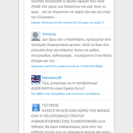
ιδιωτικη επιχειρηση η πρωην εφορια που εγινε
ΑΑΔΕ στα χερια των δανειστων και μας πινει το
αιμα... για να πηγαινουν τα λεφτα εξω και οχι υπερ
του Ελληνικου...
Εφορία: Κατάσχονται όλα ύστερα από 30 μέρες και χωρίς δικαστικές αποφάσεις - Λόγιος Ερμής
Αντώνης
Δεν ξέρω εάν ο Κασιδιάρης προέρχεται από
πρόσμιξη διαφορετικών φυλών, αλλά τα δικά σου
ελληνικά είναι για κλάματα. Κοίτα να μάθεις
στοιχειωδώς ορθογραφία...τουλάχιστον όταν θέτεις
ζήτημα για την...
Αμερικανοί ρατσιστές αναρωτιούνται αν ο Ηλίας Κασιδιάρης ανήκει στη λευκή φυλή... - Λόγιος Ερμής
Νικολαος46
Πως μπορουμε να το κατεβασουμε
ΔΩΡΕΑΝ!!!! Αν ειναι Εφικτο Αυτο?
Ένα βιβλίο που πολεμήθηκε γιατί ξυπνούσε συνειδήσεις... - Λόγιος Ερμής | Η γνώση ξεκινάει με την αναζήτηση...
ΓΕΓΟΝΟΣ
ΚΑΤΑΓΕΤΑΙ ΑΠΟ ΕΝΑ ΧΩΡΙΟ ΤΗΣ ΜΑΝΗΣ.
ΟΛΗ Η ΠΕΛΟΠΟΝΗΣΟ ΠΡΩΤΟΥ
ΑΛΒΑΝΟΠΟΙΗΘΕΙ ΕΙΧΕ ΣΛΑΒΟΠΟΙΗΘΕΙ ούτε
πίθηκος θα έμενε καθαρόαιμος μετα απο την
εισβολή αυτών των μη ελληνικών φυλων εκεί κατω.