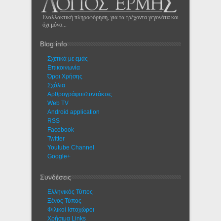
Εναλλακτική πληροφόρηση, για τα τρέχοντα γεγονότα και
όχι μόνο...
Blog info
Σχετικά με εμάς
Eπικοινωνία
Όροι Χρήσης
Σχόλια
Αρθρογράφοι/Συντάκτες
Web TV
Android application
RSS
Facebook
Twitter
Youtube Channel
Google+
Συνδέσεις
Ελληνικός Τύπος
Ξένος Τύπος
Φιλικοί Ιστοχώροι
Χρήσιμα Links