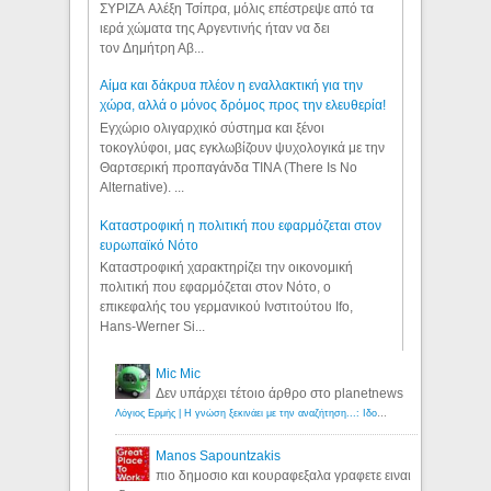
ΣΥΡΙΖΑ Αλέξη Τσίπρα, μόλις επέστρεψε από τα
ιερά χώματα της Αργεντινής ήταν να δει
τον Δημήτρη Αβ...
Αίμα και δάκρυα πλέον η εναλλακτική για την
χώρα, αλλά ο μόνος δρόμος προς την ελευθερία!
Εγχώριο ολιγαρχικό σύστημα και ξένοι
τοκογλύφοι, μας εγκλωβίζουν ψυχολογικά με την
Θαρτσερική προπαγάνδα TINA (There Is No
Alternative). ...
Καταστροφική η πολιτική που εφαρμόζεται στον
ευρωπαϊκό Νότο
Καταστροφική χαρακτηρίζει την οικονομική
πολιτική που εφαρμόζεται στον Νότο, ο
επικεφαλής του γερμανικού Ινστιτούτου Ifo,
Hans-Werner Si...
Mic Mic
Δεν υπάρχει τέτοιο άρθρο στο planetnews
Λόγιος Ερμής | Η γνώση ξεκινάει με την αναζήτηση...: Ιδού οι 18 που χρωστούν 11 δις ευρώ!
Manos Sapountzakis
πιο δημοσιο και κουραφεξαλα γραφετε ειναι