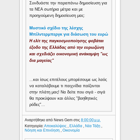
Συνδυάστε την παραπάνω δημοσίευση για
τα ΝΕΑ σωτήρια μέτρα και με
προηγούμενη δημοσίευση μας:
Mυστικό σχέδιο της λέσχης
Μπίλντερμπεργκ για διάσωση του ευρώ
Η ελίτ της παγκοσμιοποίησης φοβάται
έξοδο της Ελλάδας από την ευρωζώνη
και σχεδιάζει οικονομική ανάκαμψη "ως
δια μαγείας"
...και ίσως επιτέλους μπορέσουμε ως λαός
να καταλάβουμε τι παιχνίδια παίζονται
στην πλάτη μας! Να δείτε που σιγά - σιγά
θα προκύψουν και άλλες "βοηθητικές
ρόδες"...
Αναρτήθηκε από
News Gem
στις
8:00:00 μ.μ.
Κατηγορία:
Αποκαλύψεις
,
Ελλάδα
,
Νέα Τάξη
,
Νόηση και Επινόηση
,
Οικονομία