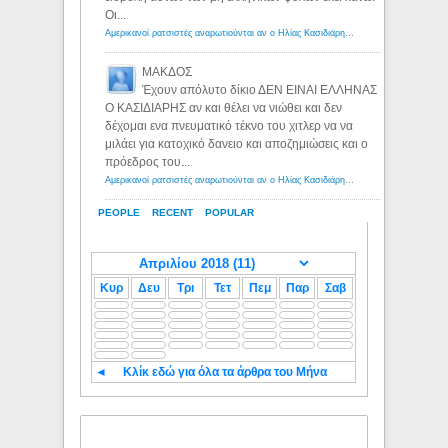
Οι...
Αμερικανοί ρατσιστές αναρωτιούνται αν ο Ηλίας Κασιδιάρης ανήκει στη λευκή φυλή... - Λόγιος Ερμής
ΜΑΚΔΟΣ
Έχουν απόλυτο δίκιο ΔΕΝ ΕΙΝΑΙ ΕΛΛΗΝΑΣ
Ο ΚΑΣΙΔΙΑΡΗΣ αν και θέλει να νιώθει και δεν
δέχομαι ενα πνευματικό τέκνο του χιτλερ να να
μιλάει για κατοχικό δανειο και αποζημιώσεις και ο
πρόεδρος του...
Αμερικανοί ρατσιστές αναρωτιούνται αν ο Ηλίας Κασιδιάρης ανήκει στη λευκή φυλή... - Λόγιος Ερμής
PEOPLE
RECENT
POPULAR
Κυρ
Δευ
Τρι
Τετ
Πεμ
Παρ
Σαβ
◄
Κλίκ εδώ για όλα τα άρθρα του Μήνα