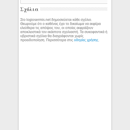
Σχόλια
Στο logiosermis.net δημοσιεύεται κάθε σχόλιο.
Θεωρούμε ότι ο καθένας έχει το δικαίωμα να εκφέρει
ελεύθερα τις απόψεις του, οι οποίες εκφράζουν
αποκλειστικά τον εκάστοτε σχολιαστή. Τα συκοφαντικά ή
υβριστικά σχόλια θα διαγράφονται χωρίς
προειδοποίηση. Περισσότερα στις
οδηγίες χρήσης
.