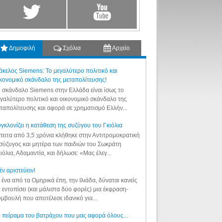
Δημοφιλή
Σχόλια
Αρχείο
κελος Siemens: Το μεγαλύτερο πολιτικό και
κονομικό σκάνδαλο της μεταπολίτευσης!
 σκάνδαλο Siemens στην Ελλάδα είναι ίσως το
γαλύτερο πολιτικό και οικονομικό σκάνδαλο της
ταπολίτευσης και αφορά σε χρηματισμό Ελλήν...
γκλονίζει η κατάθεση της συζύγου του Γκιόλια
ειτα από 3,5 χρόνια κλήθηκε στην Αντιτρομοκρατική
σύζυγος και μητέρα των παιδιών του Σωκράτη
ιόλια, Αδαμαντία, και δήλωσε: «Μας έλεγ...
έν αριστεύειν!
 ένα από τα Ομηρικά έπη, την Ιλιάδα, δύναται κανείς
 εντοπίσει (και μάλιστα δύο φορές) μια έκφραση-
μβουλή που αποτέλεσε ιδανικό για...
 πείραμα του βατράχου που μας αφορά όλους...