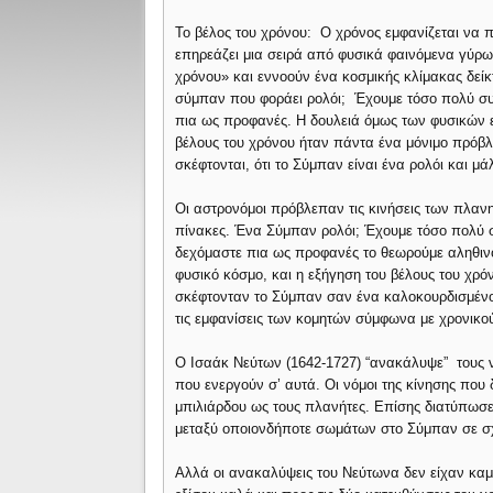
Το βέλος του χρόνου: Ο χρόνος εμφανίζεται να 
επηρεάζει μια σειρά από φυσικά φαινόμενα γύρω
χρόνου» και εννοούν ένα κοσμικής κλίμακας δείκ
σύμπαν που φοράει ρολόι; Έχουμε τόσο πολύ συ
πια ως προφανές. Η δουλειά όμως των φυσικών εί
βέλους του χρόνου ήταν πάντα ένα μόνιμο πρόβ
σκέφτονται, ότι το Σύμπαν είναι ένα ρολόι και μ
Οι αστρονόμοι πρόβλεπαν τις κινήσεις των πλαν
πίνακες. Ένα Σύμπαν ρολόι; Έχουμε τόσο πολύ σ
δεχόμαστε πια ως προφανές το θεωρούμε αληθινό.
φυσικό κόσμο, και η εξήγηση του βέλους του χρ
σκέφτονταν το Σύμπαν σαν ένα καλοκουρδισμένο 
τις εμφανίσεις των κομητών σύμφωνα με χρονικο
Ο Ισαάκ Νεύτων (1642-1727) “ανακάλυψε” τους ν
που ενεργούν σ’ αυτά. Οι νόμοι της κίνησης που 
μπιλιάρδου ως τους πλανήτες. Επίσης διατύπωσε
μεταξύ οποιονδήποτε σωμάτων στο Σύμπαν σε σχέ
Αλλά οι ανακαλύψεις του Νεύτωνα δεν είχαν καμι