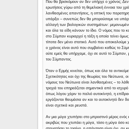
Που θα βρισκόμουν αν δεν υπήρχε ο χρόνος; Δε
ερωτήσεις γύρω από τη θεμελιακή έννοια του χρό
λανθασμένες απαντήσεις, η οπτική του παρατηρητ
υπάρξει – συνεπώς δεν θα μπορούσαμε να υπάρχο
αλλαγή των βιολογικών συστημάτων: μεμονωμένε
και όλα τα είδη κάνουν το ίδιο. Ο νόμος που το κ
στο Σύμπαν κυριαρχεί η τάξη η οποία τείνει όμως
τίποτα δεν μένει στατικό. Αυτό που αποκαλούμε 
ο χρόνος είναι αυτό που συμβαίνει καθώς το Σύμ
ούτε εμείς θα υπήρχαμε, όχι σε αυτό το Σύμπαν,
του Σύμπαντος.
Όταν ο Ερμής κινείται, όπως και όλα τα αντικείμ
Σχετικότητας και όχι της θεωρίας του Νεύτωνα, ο
νόμους του Νεύτωνα είναι λανθασμένες – το λάθο
τροχιά του επηρεάζεται σημαντικά από το ισχυρό 
όπως λόγου χάριν το παλιό αυτοκίνητό, η επίδραση
εργάζονται θαυμάσια αν και το αυτοκίνητό δεν δο
είναι σχετικά και ρευστά.
Αν μια μύγα χτυπήσει στο μπροστινό μέρος ενός 
ακριβώς που χτυπάει η μύγα, τόσο η μύγα όσο κα
σταματήσει το τραίνο, η απάντηση είναι όχι, αν 