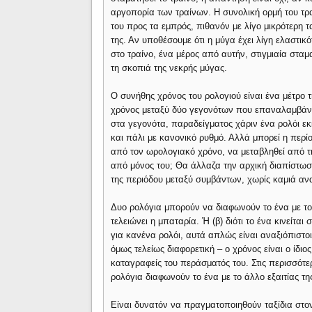
αργοπορία των τραίνων. Η συνολική ορμή του τραί
του προς τα εμπρός, πιθανόν με λίγο μικρότερη τ
της. Αν υποθέσουμε ότι η μύγα έχει λίγη ελαστικ
στο τραίνο, ένα μέρος από αυτήν, στιγμιαία σταμ
τη σκοπιά της νεκρής μύγας.
Ο συνήθης χρόνος του ρολογιού είναι ένα μέτρο
χρόνος μεταξύ δύο γεγονότων που επαναλαμβάνο
στα γεγονότα, παραδείγματος χάριν ένα ρολόι εκ
και πάλι με κανονικό ρυθμό. Αλλά μπορεί η περ
από τον ωρολογιακό χρόνο, να μεταβληθεί από 
από μόνος του; Θα άλλαζα την αρχική διαπίστωσή
της περιόδου μεταξύ συμβάντων, χωρίς καμιά αν
Δυο ρολόγια μπορούν να διαφωνούν το ένα με το 
τελειώνει η μπαταρία. Ή (β) διότι το ένα κινείται
για κανένα ρολόι, αυτά απλώς είναι αναξιόπιστο
όμως τελείως διαφορετική – ο χρόνος είναι ο ίδ
καταγραφείς του περάσματός του. Στις περισσότε
ρολόγια διαφωνούν το ένα με το άλλο εξαιτίας τη
Είναι δυνατόν να πραγματοποιηθούν ταξίδια στον