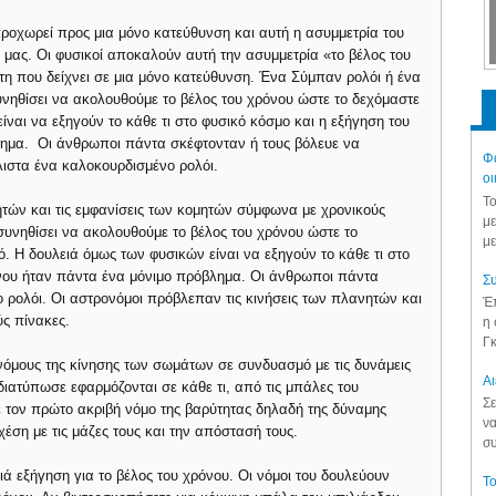
προχωρεί προς μια μόνο κατεύθυνση και αυτή η ασυμμετρία του
 μας. Οι φυσικοί αποκαλούν αυτή την ασυμμετρία «το βέλος του
τη που δείχνει σε μια μόνο κατεύθυνση. Ένα Σύμπαν ρολόι ή ένα
νηθίσει να ακολουθούμε το βέλος του χρόνου ώστε το δεχόμαστε
ναι να εξηγούν το κάθε τι στο φυσικό κόσμο και η εξήγηση του
λημα. Οι άνθρωποι πάντα σκέφτονταν ή τους βόλευε να
Φά
άλιστα ένα καλοκουρδισμένο ρολόι.
οι
Το
ητών και τις εμφανίσεις των κομητών σύμφωνα με χρονικούς
με
υνηθίσει να ακολουθούμε το βέλος του χρόνου ώστε το
με
 Η δουλειά όμως των φυσικών είναι να εξηγούν το κάθε τι στο
όνου ήταν πάντα ένα μόνιμο πρόβλημα. Οι άνθρωποι πάντα
Συ
ρολόι. Οι αστρονόμοι πρόβλεπαν τις κινήσεις των πλανητών και
Έπ
ύς πίνακες.
η 
Γκ
όμους της κίνησης των σωμάτων σε συνδυασμό με τις δυνάμεις
Aι
διατύπωσε εφαρμόζονται σε κάθε τι, από τις μπάλες του
Σε
 τον πρώτο ακριβή νόμο της βαρύτητας δηλαδή της δύναμης
να
ση με τις μάζες τους και την απόστασή τους.
συ
ά εξήγηση για το βέλος του χρόνου. Οι νόμοι του δουλεύουν
Το