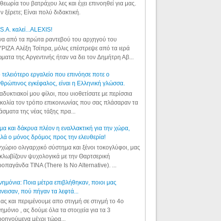
θεωρία του βατράχου λες και έχει επινοηθεί για μας.
ν ξέρετε; Είναι πολύ διδακτική.
S.A. καλεί...ALEXIS!
α από τα πρώτα ραντεβού του αρχηγού του
ΡΙΖΑ Αλέξη Τσίπρα, μόλις επέστρεψε από τα ιερά
ματα της Αργεντινής ήταν να δει τον Δημήτρη Αβ...
 τελειότερο εργαλείο που επινόησε ποτε ο
θρώπινος εγκέφαλος, είναι η Ελληνική γλώσσα.
αδυκτιακοί μου φίλοι, που υιοθετίσατε με περίσσια
κολία τον τρόπο επικοινωνίας που σας πλάσαραν τα
άσματα της νέας τάξης πρα...
μα και δάκρυα πλέον η εναλλακτική για την χώρα,
λά ο μόνος δρόμος προς την ελευθερία!
χώριο ολιγαρχικό σύστημα και ξένοι τοκογλύφοι, μας
κλωβίζουν ψυχολογικά με την Θαρτσερική
οπαγάνδα TINA (There Is No Alternative). ...
ημόνια: Ποια μέτρα επιβλήθηκαν, ποιοι μας
νεισαν, πού πήγαν τα λεφτά...
ας και περιμένουμε απο στιγμή σε στιγμή το 4ο
ημόνιο , ας δούμε όλα τα στοιχεία για τα 3
οηγούμενα μέχρι τώρα...