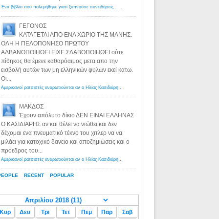
Ένα βιβλίο που πολεμήθηκε γιατί ξυπνούσε συνειδήσεις... - Λόγιος Ερμής | Η γνώση ξεκινάει με την αναζήτηση...
ΓΕΓΟΝΟΣ
ΚΑΤΑΓΕΤΑΙ ΑΠΟ ΕΝΑ ΧΩΡΙΟ ΤΗΣ ΜΑΝΗΣ.
ΟΛΗ Η ΠΕΛΟΠΟΝΗΣΟ ΠΡΩΤΟΥ
ΑΛΒΑΝΟΠΟΙΗΘΕΙ ΕΙΧΕ ΣΛΑΒΟΠΟΙΗΘΕΙ ούτε
πίθηκος θα έμενε καθαρόαιμος μετα απο την
εισβολή αυτών των μη ελληνικών φυλων εκεί κατω.
Οι...
Αμερικανοί ρατσιστές αναρωτιούνται αν ο Ηλίας Κασιδιάρης ανήκει στη λευκή φυλή... - Λόγιος Ερμής
·
8 yea
ΜΑΚΔΟΣ
Έχουν απόλυτο δίκιο ΔΕΝ ΕΙΝΑΙ ΕΛΛΗΝΑΣ
Ο ΚΑΣΙΔΙΑΡΗΣ αν και θέλει να νιώθει και δεν
δέχομαι ενα πνευματικό τέκνο του χιτλερ να να
μιλάει για κατοχικό δανειο και αποζημιώσεις και ο
πρόεδρος του...
Αμερικανοί ρατσιστές αναρωτιούνται αν ο Ηλίας Κασιδιάρης ανήκει στη λευκή φυλή... - Λόγιος Ερμής
·
8 yea
PEOPLE
RECENT
POPULAR
Κυρ
Δευ
Τρι
Τετ
Πεμ
Παρ
Σαβ