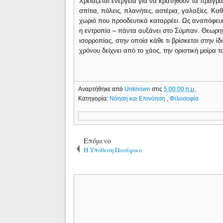
Χρειάζεται ενέργεια για να κρατηθούν τα πράγμ
σπίτια, πόλεις, πλανήτες, αστέρια, γαλαξίες. Κ
χωριό που προοδευτικά καταρρέει. Ως αναπόφευκ
η εντροπία – πάντα αυξάνει στο Σύμπαν. Θεωρητ
ισορροπίας, στην οποία κάθε τι βρίσκεται στην ίδ
χρόνου δείχνει από το χάος, την οριστική μοίρα 
Αναρτήθηκε από
Unknown
στις
5:00:00 π.μ.
Κατηγορία:
Νόηση και Επινόηση
,
Φιλοσοφία
Επόμενο
Η Υπόθεση Πασίφικο