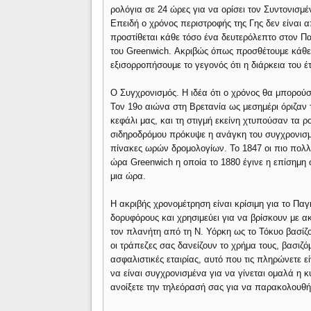
ρολόγια σε 24 ώρες για να ορίσει τον Συντονισμ
Επειδή ο χρόνος περιστροφής της Γης δεν είναι 
προστίθεται κάθε τόσο ένα δευτερόλεπτο στον Π
του Greenwich. Ακριβώς όπως προσθέτουμε κάθε 4
εξισορροπήσουμε το γεγονός ότι η διάρκεια του έ
Ο Συγχρονισμός. Η ιδέα ότι ο χρόνος θα μπορούσ
Τον 19ο αιώνα στη Βρετανία ως μεσημέρι όριζαν 
κεφάλι μας, και τη στιγμή εκείνη χτυπούσαν τα ρ
σιδηροδρόμου πρόκυψε η ανάγκη του συγχρονισμ
πίνακες ωρών δρομολογίων. Το 1847 οι πιο πολλέ
ώρα Greenwich η οποία το 1880 έγινε η επίσημη 
μια ώρα.
Η ακριβής χρονομέτρηση είναι κρίσιμη για το Πα
δορυφόρους και χρησιμεύει για να βρίσκουν με ακ
τον πλανήτη από τη Ν. Υόρκη ως το Τόκυο βασίζον
οι τράπεζες σας δανείζουν το χρήμα τους, βασιζό
ασφαλιστικές εταιρίας, αυτό που τις πληρώνετε ε
να είναι συγχρονισμένα για να γίνεται ομαλά η κ
ανοίξετε την τηλεόρασή σας για να παρακολουθή