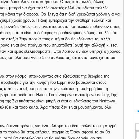
ν είναι δύσκολο να απαντήσουμε. Όπως και πολλές άλλες
νου, μπορεί να έχει πολλές σωστές αλλά και εξίσου πολλές
ή κάνει την διαφορά. Θα έλεγα ότι η ζωή χρειάζεται χρόνο για να
υμε χωρίς χρόνο. Η ζωή εμπεριέχει την σταθερή εξέλιξη και
ς μονάδες όπως εμείς αναπτύσσονται και τελικά πεθαίνουν όπως
αθορίζει αυτό είναι ο δεύτερος θερμοδυναμικός νόμος που λέει ότι
 σε αταξία.Στην πορεία τους αυτή οι δομές εξελίσσονται αλλά
χρόνο είναι ένα πράγμα που σηματοδοτεί αυτή την αλλαγή κι έτσι
παν και εμείς εξελισσόμαστε. Έτσι λοιπόν αν δεν υπήρχε ο χρόνος
 μιας και όλα όσα γνωρίζει ο άνθρωπος, άπτονται μονάχα αυτού
ενα στον κόσμο, υπακούοντας στις εξισώσεις της θεωρίας της
ι προβλέψεις για την κίνηση του Ερμή που βασίζονται στους
ς αυτό είναι αξιοσημείωτο στην περίπτωση του Ερμή διότι η
βαρυτικό πεδίο του Ήλιου. Για κινούμενα αντικείμενα επί της Γης
 της Σχετικότητας είναι μικρή κι έτσι οι εξισώσεις του Νεύτωνα
υλεύει και τόσο καλά. Άρα τίποτε δεν είναι μονοσήμαντο, όλα
κινούμενου τρένου, για ένα κλάσμα του δευτερολέπτου τη στιγμή
ι το τραίνο θα σταματήσουν στιγμιαία; Όσον αφορά το αν θα
και αυτό θα αποτελούσε μια θαυμάσια δικαιολογία για την