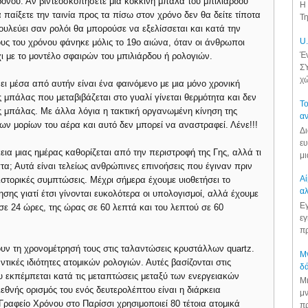
χρόνου. Αν βιντεοσκοπήσετε μια κόκκινη μπάλα του μπιλιάρδου
Η 
παίξετε την ταινία προς τα πίσω στον χρόνο δεν θα δείτε τίποτα
Τη
υλεύει σαν ρολόι θα μπορούσε να εξελίσσεται και κατά την
U.
υς του χρόνου φάνηκε μόλις το 19ο αιώνα, όταν οι άνθρωποι
Έν
χι με το μοντέλο σφαιρών του μπιλιάρδου ή ρολογιών.
ΣΥ
χώ
ι μέσα από αυτήν είναι ένα φαινόμενο με μια μόνο χρονική
 μπάλας που μεταβιβάζεται στο γυαλί γίνεται θερμότητα και δεν
Το
ης μπάλας. Με άλλα λόγια η τακτική οργανωμένη κίνηση της
αν
ων μορίων του αέρα και αυτό δεν μπορεί να αναστραφεί. Λένε!!!
Δι
ευ
εια μιας ημέρας καθορίζεται από την περιστροφή της Γης, αλλά τι
μι
πτα; Αυτά είναι τελείως ανθρώπινες επινοήσεις που έγιναν πριν
Αί
στορικές συμπτώσεις. Μέχρι σήμερα έχουμε υιοθετήσει το
αλ
ης γιατί έτσι γίνονται ευκολότερα οι υπολογισμοί, αλλά έχουμε
Εγ
σε 24 ώρες, της ώρας σε 60 λεπτά και του λεπτού σε 60
εγ
πρ
ουν τη χρονομέτρησή τους στις ταλαντώσεις κρυστάλλων quartz.
Μν
τικές ιδιότητες ατομικών ρολογιών. Αυτές βασίζονται στις
δά
υ εκπέμπεται κατά τις μεταπτώσεις μεταξύ των ενεργειακών
Μι
εθνής ορισμός του ενός δευτερολέπτου είναι η διάρκεια
μν
Γραφείο Χρόνου στο Παρίσσι χρησιμοποιεί 80 τέτοια ατομικά
πρ