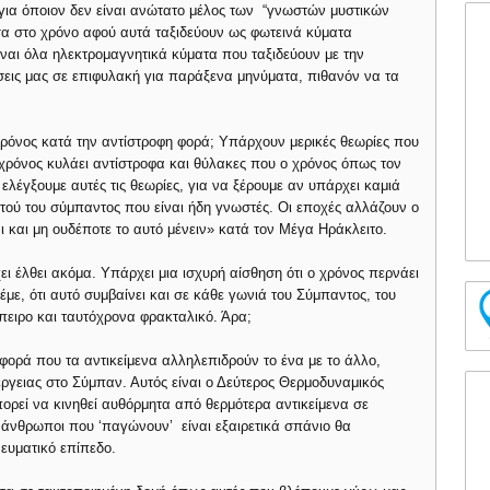
ια όποιον δεν είναι ανώτατο μέλος των “γνωστών μυστικών
σα στο χρόνο αφού αυτά ταξιδεύουν ως φωτεινά κύματα
ίναι όλα ηλεκτρομαγνητικά κύματα που ταξιδεύουν με την
ήσεις μας σε επιφυλακή για παράξενα μηνύματα, πιθανόν να τα
ρόνος κατά την αντίστροφη φορά; Υπάρχουν μερικές θεωρίες που
χρόνος κυλάει αντίστροφα και θύλακες που ο χρόνος όπως τον
ελέγξουμε αυτές τις θεωρίες, για να ξέρουμε αν υπάρχει καμιά
αυτού του σύμπαντος που είναι ήδη γνωστές. Οι εποχές αλλάζουν ο
ι και μη ουδέποτε το αυτό μένειν» κατά τον Μέγα Ηράκλειτο.
ει έλθει ακόμα. Υπάρχει μια ισχυρή αίσθηση ότι ο χρόνος περνάει
έμε, ότι αυτό συμβαίνει και σε κάθε γωνιά του Σύμπαντος, του
πειρο και ταυτόχρονα φρακταλικό. Άρα;
φορά που τα αντικείμενα αλληλεπιδρούν το ένα με το άλλο,
ργειας στο Σύμπαν. Αυτός είναι ο Δεύτερος Θερμοδυναμικός
μπορεί να κινηθεί αυθόρμητα από θερμότερα αντικείμενα σε
ι άνθρωποι που ‘παγώνουν’ είναι εξαιρετικά σπάνιο θα
ευματικό επίπεδο.