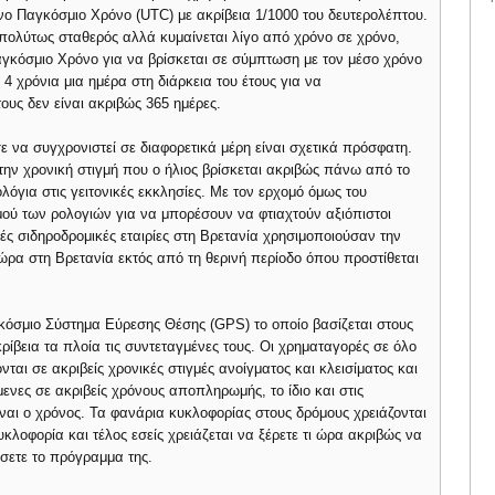
ένο Παγκόσμιο Χρόνο (UTC) με ακρίβεια 1/1000 του δευτερολέπτου.
απολύτως σταθερός αλλά κυμαίνεται λίγο από χρόνο σε χρόνο,
αγκόσμιο Χρόνο για να βρίσκεται σε σύμπτωση με τον μέσο χρόνο
 χρόνια μια ημέρα στη διάρκεια του έτους για να
τους δεν είναι ακριβώς 365 ημέρες.
ε να συγχρονιστεί σε διαφορετικά μέρη είναι σχετικά πρόσφατη.
την χρονική στιγμή που ο ήλιος βρίσκεται ακριβώς πάνω από το
ολόγια στις γειτονικές εκκλησίες. Με τον ερχομό όμως του
ού των ρολογιών για να μπορέσουν να φτιαχτούν αξιόπιστοι
ς σιδηροδρομικές εταιρίες στη Βρετανία χρησιμοποιούσαν την
ώρα στη Βρετανία εκτός από τη θερινή περίοδο όπου προστίθεται
γκόσμιο Σύστημα Εύρεσης Θέσης (GPS) το οποίο βασίζεται στους
ρίβεια τα πλοία τις συντεταγμένες τους. Οι χρηματαγορές σε όλο
ται σε ακριβείς χρονικές στιγμές ανοίγματος και κλεισίματος και
μενες σε ακριβείς χρόνους αποπληρωμής, το ίδιο και στις
ίναι ο χρόνος. Τα φανάρια κυκλοφορίας στους δρόμους χρειάζονται
υκλοφορία και τέλος εσείς χρειάζεται να ξέρετε τι ώρα ακριβώς να
σετε το πρόγραμμα της.