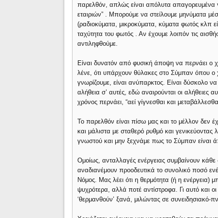
παρελθόν, απλώς είναι απόλυτα απαγορευμένα γ
εταιριών” . Μπορούμε να στείλουμε μηνύματα μέ
(ραδιοκύματα, μικροκύματα, κύματα φωτός κλπ ε
ταχύτητα του φωτός . Αν έχουμε λοιπόν τις αισθ
αντιληφθούμε.
Είναι δυνατόν από φυσική άποψη να περνάει ο χ
λένε, ότι υπάρχουν θύλακες στο Σύμπαν όπου ο 
γνωρίζουμε, είναι ανύπαρκτος. Είναι δύσκολο να 
αλήθεια σ’ αυτές, εδώ αναιρούνται οι αλήθειες 
χρόνος περνάει, “αεί γίγνεσθαι και μεταβάλλεσθα
Το παρελθόν είναι πίσω μας και το μέλλον δεν έχ
και μάλιστα με σταθερό ρυθμό και γενικεύοντας λ
γνωστού και μην ξεχνάμε πως το Σύμπαν είναι ά
Ομοίως, ανταλλαγές ενέργειας συμβαίνουν κάθε 
αναδιανέμουν προοδευτικά το συνολικό ποσό ενέ
Νόμος. Μας λέει ότι η θερμότητα (ή η ενέργεια) 
ψυχρότερα, αλλά ποτέ αντίστροφα. Γι αυτό και ο
‘θερμανθούν’ ξανά, μιλώντας σε συνειδησιακό-πν