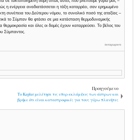
ατα σε τακτοποιημένη δομή όπως αυτές που βλέπουμε γύρω μας –
αθώς η ενέργεια αναδιατάσσεται η τάξη καταρρέει, σαν ερημωμένο
τη συνέπεια του Δεύτερου νόμου, το συνολικό ποσό της αταξίας –
ικά το Σύμπαν θα φτάσει σε μια κατάσταση θερμοδυναμικής
ια θερμοκρασία και όλες οι δομές έχουν καταρρεύσει. Το βέλος του
του Σύμπαντος.
terrapapers
Προηγούμενο
Το Kepler μελέτησε τις υπερ-εκλάμψεις των άστρων και
βρήκε ότι είναι καταστροφικές για τους γύρω πλανήτες