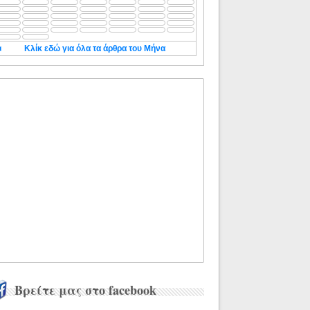
◄
Κλίκ εδώ για όλα τα άρθρα του Μήνα
Βρείτε μας στο facebook