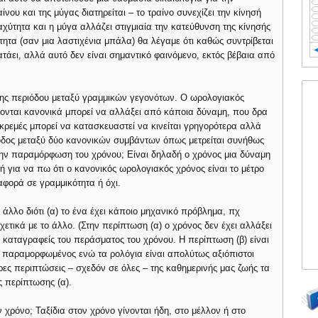
νου και της μύγας διατηρείται – το τραίνο συνεχίζει την κίνησή
αχύτητα και η μύγα αλλάζει στιγμιαία την κατεύθυνση της κίνησής
ότητα (σαν μια λαστιχένια μπάλα) θα λέγαμε ότι καθώς συντρίβεται
ατάει, αλλά αυτό δεν είναι σημαντικό φαινόμενο, εκτός βέβαια από
 της περιόδου μεταξύ γραμμικών γεγονότων. Ο ωρολογιακός
νται κανονικά μπορεί να αλλάξει από κάποια δύναμη, που δρα
κρεμές μπορεί να κατασκευαστεί να κινείται γρηγορότερα αλλά
ίοδος μεταξύ δύο κανονικών συμβάντων όπως μετρείται συνήθως
την παραμόρφωση του χρόνου; Είναι δηλαδή ο χρόνος μια δύναμη
 για να πω ότι ο κανονικός ωρολογιακός χρόνος είναι το μέτρο
αφορά σε γραμμικότητα ή όχι.
άλλο διότι (α) το ένα έχει κάποιο μηχανικό πρόβλημα, πχ
 σχετικά με το άλλο. (Στην περίπτωση (α) ο χρόνος δεν έχει αλλάξει
ι καταγραφείς του περάσματος του χρόνου. Η περίπτωση (β) είναι
ιος παραμορφωμένος ενώ τα ρολόγια είναι απολύτως αξιόπιστοι
ρες περιπτώσεις – σχεδόν σε όλες – της καθημερινής μας ζωής τα
ς περίπτωσης (α).
 χρόνο; Ταξίδια στον χρόνο γίνονται ήδη, στο μέλλον ή στο