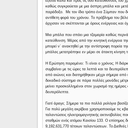
εξίσου καλά και προς τις δύο κατευθύνσεις του 
καθώς συγκρούεται με μια άσπρη μπάλα και μετά 
παράδοξο. Με τον ίδιο τρόπο ένα Σύμπαν που δο
αντίθετη φορά του χρόνου. Το πρόβλημα του βέλο
άρχισαν να σκέπτονται με όρους ενέργειας και ό
Μια μπάλα που σπάει μια τζαμαρία καθώς περνάε
κατεύθυνση. Μέρος από την κινητική ενέργεια της
μπορεί ν΄ ανακτηθεί με την αντίστροφη πορεία τ
μπάλας μετατράπηκε εν μέρει σε άτακτη κίνηση τ
Η Ερώτηση παραμένει: Τι είναι ο χρόνος; Η διάρκ
συμβαίνει με τις ώρες τα λεπτά και τα δευτερόλε
από αιώνες και διατηρήθηκαν μέχρι σήμερα από ι
δεκαδικό σύστημα σε πάρα πολλές μονάδες μέτρησ
μείνει προσκολλημένοι στον χωρισμό της ημέρας 
δευτερόλεπτα.
Γιατί άραγε; Σήμερα τα πιο πολλά ρολόγια βασίζ
Για πολύ μεγάλη ακρίβεια χρησιμοποιούμε τις κβαν
ταλαντώσεις ηλεκτρομαγνητικής ακτινοβολίας πο
σταθμών ενός ατόμου Καισίου 133. Ο επίσημος δι
9,192,631,770 τέτοιων ταλαντώσεων. Το Διεθνές 