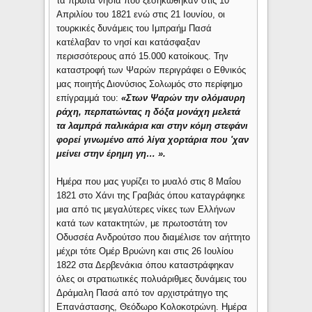
τα πρώτα νησιά που ξεσηκώθηκαν στις 10
Απριλίου του 1821 ενώ στις 21 Ιουνίου, οι
τουρκικές δυνάμεις του Ιμπραήμ Πασά
κατέλαβαν το νησί και κατάσφαξαν
περισσότερους από 15.000 κατοίκους. Την
καταστροφή των Ψαρών περιγράφει ο Εθνικός
μας ποιητής Διονύσιος Σολωμός στο περίφημο
επίγραμμά του:
«Στων Ψαρών την ολόμαυρη
ράχη, περπατώντας η δόξα μονάχη μελετά
τα λαμπρά παλικάρια και στην κόμη στεφάνι
φορεί γινωμένο από λίγα χορτάρια που 'χαν
μείνει στην έρημη γη… ».
Ημέρα που μας γυρίζει το μυαλό στις 8 Μαΐου
1821 στο Χάνι της Γραβιάς όπου καταγράφηκε
μια από τις μεγαλύτερες νίκες των Ελλήνων
κατά των κατακτητών, με πρωτοστάτη τον
Οδυσσέα Ανδρούτσο που διαμέλισε τον αήττητο
μέχρι τότε Ομέρ Βρυώνη και στις 26 Ιουλίου
1822 στα Δερβενάκια όπου καταστράφηκαν
όλες οι στρατιωτικές πολυάριθμες δυνάμεις του
Δράμαλη Πασά από τον αρχιστράτηγο της
Επανάστασης, Θεόδωρο Κολοκοτρώνη. Ημέρα