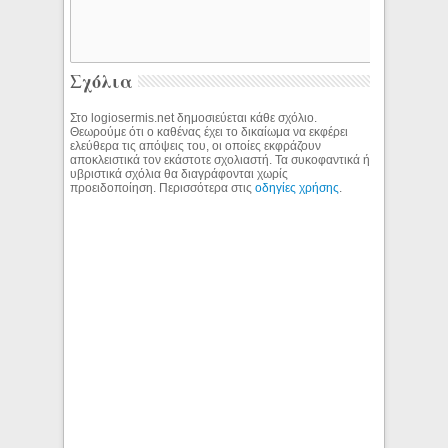
Σχόλια
Στο logiosermis.net δημοσιεύεται κάθε σχόλιο.
Θεωρούμε ότι ο καθένας έχει το δικαίωμα να εκφέρει
ελεύθερα τις απόψεις του, οι οποίες εκφράζουν
αποκλειστικά τον εκάστοτε σχολιαστή. Τα συκοφαντικά ή
υβριστικά σχόλια θα διαγράφονται χωρίς
προειδοποίηση. Περισσότερα στις
οδηγίες χρήσης
.