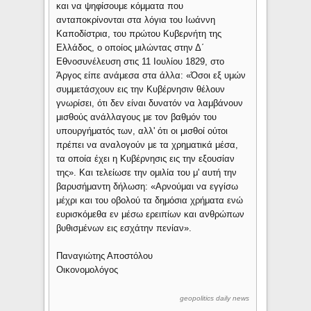
και να ψηφίσουμε κόμματα που
ανταποκρίνονται στα λόγια του Ιωάννη
Καποδίστρια, του πρώτου Κυβερνήτη της
Ελλάδος, ο οποίος μιλώντας στην Δ΄
Εθνοσυνέλευση στις 11 Ιουλίου 1829, στο
Άργος είπε ανάμεσα στα άλλα: «Όσοι εξ υμών
συμμετάσχουν εις την Κυβέρνησιν θέλουν
γνωρίσει, ότι δεν είναι δυνατόν να λαμβάνουν
μισθούς ανάλλαγους με τον βαθμόν του
υπουργήματός των, αλλ' ότι οι μισθοί ούτοι
πρέπει να αναλογούν με τα χρηματικά μέσα,
τα οποία έχει η Κυβέρνησις εις την εξουσίαν
της». Και τελείωσε την ομιλία του μ' αυτή την
βαρυσήμαντη δήλωση: «Αρνούμαι να εγγίσω
μέχρι και του οβολού τα δημόσια χρήματα ενώ
ευρισκόμεθα εν μέσω ερειπίων και ανθρώπων
βυθισμένων εις εσχάτην πενίαν».
Παναγιώτης Αποστόλου
Οικονομολόγος
geopolitics daily news