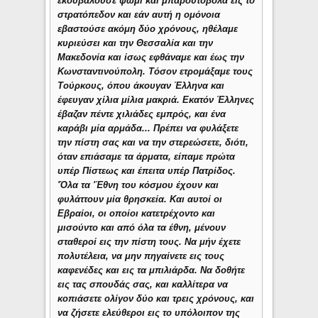
εκουβαλούσε ψωμί και μπαρουτόβολα εις το
στρατόπεδον και εάν αυτή η ομόνοια
εβαστούσε ακόμη δύο χρόνους, ηθέλαμε
κυριεύσει και την Θεσσαλία και την
Μακεδονία και ίσως εφθάναμε και έως την
Κωνσταντινούπολη. Τόσον ετρομάξαμε τους
Τούρκους, όπου άκουγαν Έλληνα και
έφευγαν χίλια μίλια μακριά. Εκατόν Έλληνες
έβαζαν πέντε χιλιάδες εμπρός, και ένα
καράβι μία αρμάδα... Πρέπει να φυλάξετε
την πίστη σας και να την στερεώσετε, διότι,
όταν επιάσαμε τα άρματα, είπαμε πρώτα
υπέρ Πίστεως και έπειτα υπέρ Πατρίδος.
'Όλα τα 'Έθνη του κόσμου έχουν και
φυλάττουν μία θρησκεία. Και αυτοί οι
Εβραίοι, οι οποίοι κατετρέχοντο και
μισούντο και από όλα τα έθνη, μένουν
σταθεροί εις την πίστη τους. Να μήν έχετε
πολυτέλεια, να μην πηγαίνετε εις τους
καφενέδες και εις τα μπιλιάρδα. Να δοθήτε
εις τας σπουδάς σας, και καλλίτερα να
κοπιάσετε ολίγον δύο και τρεις χρόνους, και
να ζήσετε ελεύθεροι εις το υπόλοιπον της