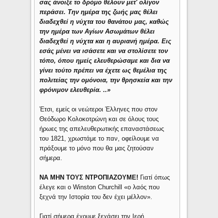
σας άνοιξε το δρόμο θέλουν μετ' ολίγον
περάσει. Την ημέρα της ζωής μας θέλει
διαδεχθεί η νύχτα του θανάτου μας, καθώς
την ημέρα των Αγίων Ασωμάτων θέλει
διαδεχθεί η νύχτα και η αυριανή ημέρα. Εις
εσάς μένει να ισάσετε και να στολίσετε τον
τόπο, όπου ημείς ελευθερώσαμε και δια να
γίνει τούτο πρέπει να έχετε ως θεμέλια της
πολιτείας την ομόνοια, την θρησκεία και την
φρόνιμον ελευθερία. ..»
Έτσι, εμείς οι νεώτεροι Έλληνες που στον
Θεόδωρο Κολοκοτρώνη και σε όλους τους
ήρωες της απελευθερωτικής επαναστάσεως
του 1821, χρωστάμε το παν, οφείλουμε να
πράξουμε το μόνο που θα μας ζητούσαν
σήμερα.
ΝΑ ΜΗΝ ΤΟΥΣ ΝΤΡΟΠΙΑΖΟΥΜΕ!
Γιατί όπως
έλεγε και ο Winston Churchill «ο λαός που
ξεχνά την Ιστορία του δεν έχει μέλλον».
Γιατί σήμερα έχουμε ξεχάσει την Ιερή