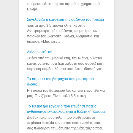
της μεταπολίτευσης και αφορά σε χρηματισμό
Ελλήν...
Συγκλονίζει η κατάθεση της συζύγου του Γκιόλια
Έπειτα από 3,5 χρόνια κλήθηκε στην
Αντιτρομοκρατική η σύζυγος και μητέρα των
παιδιών του Σωκράτη Γκιόλια, Αδαμαντία, και
δήλωσε: «Μας έλεγ...
Aιέν αριστεύειν!
Σε ένα από τα Ομηρικά έπη, την Ιλιάδα, δύναται
κανείς να εντοπίσει (και μάλιστα δύο φορές) μια
έκφραση-συμβουλή που αποτέλεσε ιδανικό για...
Το πείραμα του βατράχου που μας αφορά
όλους...
Η θεωρία του βατράχου λες και έχει επινοηθεί για
μας. Την ξέρετε; Είναι πολύ διδακτική.
Το τελειότερο εργαλείο που επινόησε ποτε ο
ανθρώπινος εγκέφαλος, είναι η Ελληνική γλώσσα.
Διαδυκτιακοί μου φίλοι, που υιοθετίσατε με
περίσσια ευκολία τον τρόπο επικοινωνίας που
σας πλάσαραν τα μιάσματα της νέας τάξης πρα...