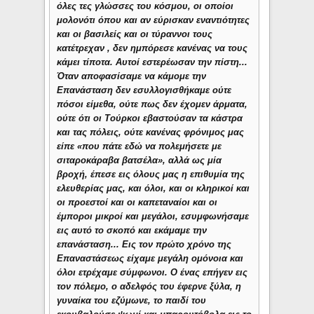
όλες τες γλώσσες του κόσμου, οι οποίοι
μολονότι όπου και αν εύρισκαν εναντιότητες
και οι βασιλείς και οι τύραννοι τους
κατέτρεχαν , δεν ημπόρεσε κανένας να τους
κάμει τίποτα. Αυτοί εστερέωσαν την πίστη...
Όταν αποφασίσαμε να κάμομε την
Επανάσταση δεν εσυλλογισθήκαμε ούτε
πόσοι είμεθα, ούτε πως δεν έχομεν άρματα,
ούτε ότι οι Τούρκοι εβαστούσαν τα κάστρα
και τας πόλεις, ούτε κανένας φρόνιμος μας
είπε «που πάτε εδώ να πολεμήσετε με
σιταροκάραβα βατσέλα», αλλά ως μία
βροχή, έπεσε εις όλους μας η επιθυμία της
ελευθερίας μας, και όλοι, και οι κληρικοί και
οι προεστοί και οι καπεταναίοι και οι
έμποροι μικροί και μεγάλοι, εσυμφωνήσαμε
εις αυτό το σκοπό και εκάμαμε την
επανάσταση... Εις τον πρώτο χρόνο της
Επαναστάσεως είχαμε μεγάλη ομόνοια και
όλοι ετρέχαμε σύμφωνοι. Ο ένας επήγεν εις
τον πόλεμο, ο αδελφός του έφερνε ξύλα, η
γυναίκα του εζύμωνε, το παιδί του