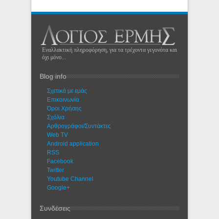
Εναλλακτική πληροφόρηση, για τα τρέχοντα γεγονότα και
όχι μόνο...
Blog info
Σχετικά με εμάς
Eπικοινωνία
Όροι Χρήσης
Σχόλια
Αρθρογράφοι/Συντάκτες
Web TV
Android application
RSS
Facebook
Twitter
Youtube Channel
Google+
Συνδέσεις