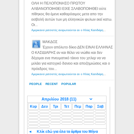
ΟΛΗ Η ΠΕΛΟΠΟΝΗΣΟ ΠΡΩΤΟΥ
ΑΛΒΑΝΟΠΟΙΗΘΕΙ ΕΙΧΕ ΣΛΑΒΟΠΟΙΗΘΕΙ ούτε
πίθηκος θα έμενε καθαρόαιμος μετα απο την
εισβολή αυτών των μη ελληνικών φυλων εκεί κατω.
Οι...
Αμερικανοί ρατσιστές αναρωτιούνται αν ο Ηλίας Κασιδιάρης ανήκει στη λευκή φυλή... - Λόγιος Ερμής
ΜΑΚΔΟΣ
Έχουν απόλυτο δίκιο ΔΕΝ ΕΙΝΑΙ ΕΛΛΗΝΑΣ
Ο ΚΑΣΙΔΙΑΡΗΣ αν και θέλει να νιώθει και δεν
δέχομαι ενα πνευματικό τέκνο του χιτλερ να να
μιλάει για κατοχικό δανειο και αποζημιώσεις και ο
πρόεδρος του...
Αμερικανοί ρατσιστές αναρωτιούνται αν ο Ηλίας Κασιδιάρης ανήκει στη λευκή φυλή... - Λόγιος Ερμής
PEOPLE
RECENT
POPULAR
Κυρ
Δευ
Τρι
Τετ
Πεμ
Παρ
Σαβ
◄
Κλίκ εδώ για όλα τα άρθρα του Μήνα