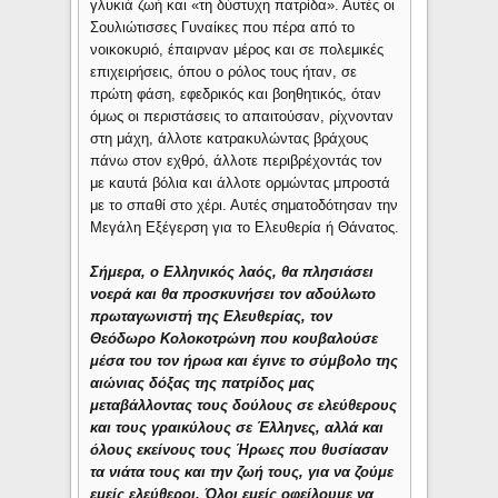
γλυκιά ζωή και «τη δύστυχη πατρίδα». Αυτές οι
Σουλιώτισσες Γυναίκες που πέρα από το
νοικοκυριό, έπαιρναν μέρος και σε πολεμικές
επιχειρήσεις, όπου ο ρόλος τους ήταν, σε
πρώτη φάση, εφεδρικός και βοηθητικός, όταν
όμως οι περιστάσεις το απαιτούσαν, ρίχνονταν
στη μάχη, άλλοτε κατρακυλώντας βράχους
πάνω στον εχθρό, άλλοτε περιβρέχοντάς τον
με καυτά βόλια και άλλοτε ορμώντας μπροστά
με το σπαθί στο χέρι. Αυτές σηματοδότησαν την
Μεγάλη Εξέγερση για το Ελευθερία ή Θάνατος.
Σήμερα, ο Ελληνικός λαός, θα πλησιάσει
νοερά και θα προσκυνήσει τον αδούλωτο
πρωταγωνιστή της Ελευθερίας, τον
Θεόδωρο Κολοκοτρώνη που κουβαλούσε
μέσα του τον ήρωα και έγινε το σύμβολο της
αιώνιας δόξας της πατρίδος μας
μεταβάλλοντας τους δούλους σε ελεύθερους
και τους γραικύλους σε Έλληνες, αλλά και
όλους εκείνους τους Ήρωες που θυσίασαν
τα νιάτα τους και την ζωή τους, για να ζούμε
εμείς ελεύθεροι. Όλοι εμείς οφείλουμε να