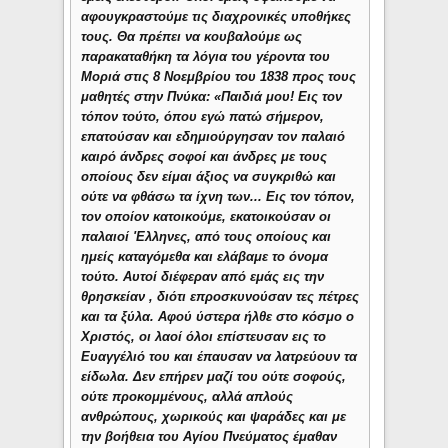
αφουγκραστούμε τις διαχρονικές υποθήκες
τους. Θα πρέπει να κουβαλούμε ως
παρακαταθήκη τα λόγια του γέροντα του
Μοριά στις 8 Νοεμβρίου του 1838 προς τους
μαθητές στην Πνύκα: «Παιδιά μου! Εις τον
τόπον τούτο, όπου εγώ πατώ σήμερον,
επατούσαν και εδημιούργησαν τον παλαιό
καιρό άνδρες σοφοί και άνδρες με τους
οποίους δεν είμαι άξιος να συγκριθώ και
ούτε να φθάσω τα ίχνη των... Εις τον τόπον,
τον οποίον κατοικούμε, εκατοικούσαν οι
παλαιοί 'Ελληνες, από τους οποίους και
ημείς καταγόμεθα και ελάβαμε το όνομα
τούτο. Αυτοί διέφεραν από εμάς εις την
θρησκείαν , διότι επροσκυνούσαν τες πέτρες
και τα ξύλα. Αφού ύστερα ήλθε στο κόσμο ο
Χριστός, οι λαοί όλοι επίστευσαν εις το
Ευαγγέλιό του και έπαυσαν να λατρεύουν τα
είδωλα. Δεν επήρεν μαζί του ούτε σοφούς,
ούτε προκομμένους, αλλά απλούς
ανθρώπους, χωρικούς και ψαράδες και με
την βοήθεια του Αγίου Πνεύματος έμαθαν