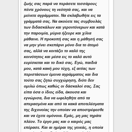
ζωής σας παρά να περάσετε τεσσάρους
πέντε χρόνους τη νεότητά σας, και να
μείνετε αγράμματοι. Να σκλαβωθήτε εις τα
γράμματά σας. Να ακούετε τας συμβουλάς
των διδασκάλων και γεροντόνερων και κατά
την παροιμία, μύρια ήξευρε και χίλια
μάθαινε. Η προκοπή σας και η μάθησή σας
να μην γίνει σκεπάρνι μόνο δια το άτομό
σας, αλλά να κοιτάζει το καλό της
κοινότητος και μέσα εις το καλό αυτό
ευρίσκεται και το δικό σας. Εγώ, παιδιά
μου, κατά κακή μου τύχη, εξ αιτίας των
περιστάσεων έμεινα αγράμματος και δια
τούτο σας ζητώ συγχώρηση, διότι δεν
ομιλώ όπως καθώς οι δάσκαλοί σας. Σας
είπα όσα ο ίδιος είδα, άκουσα και
εγνώρισα, δια να ωφεληθήτε από τα
απερασμένα και από τα κακά αποτελέσματα
της διχονοίας την οποίαν να αποστρέφεσθε
και να έχετε ομόνοια. Εμάς, μη μας τηράτε
πλέον. Το έργο μας και ο καιρός μας
επέρασε. Και αι ημέραι της γενεάς, η οποία