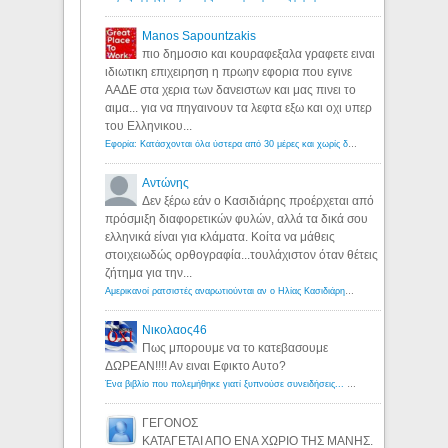
Manos Sapountzakis
πιο δημοσιο και κουραφεξαλα γραφετε ειναι
ιδιωτικη επιχειρηση η πρωην εφορια που εγινε
ΑΑΔΕ στα χερια των δανειστων και μας πινει το
αιμα... για να πηγαινουν τα λεφτα εξω και οχι υπερ
του Ελληνικου...
Εφορία: Κατάσχονται όλα ύστερα από 30 μέρες και χωρίς δικαστικές αποφάσεις - Λόγιος Ερμής
Αντώνης
Δεν ξέρω εάν ο Κασιδιάρης προέρχεται από
πρόσμιξη διαφορετικών φυλών, αλλά τα δικά σου
ελληνικά είναι για κλάματα. Κοίτα να μάθεις
στοιχειωδώς ορθογραφία...τουλάχιστον όταν θέτεις
ζήτημα για την...
Αμερικανοί ρατσιστές αναρωτιούνται αν ο Ηλίας Κασιδιάρης ανήκει στη λευκή φυλή... - Λόγιος Ερμής
Νικολαος46
Πως μπορουμε να το κατεβασουμε
ΔΩΡΕΑΝ!!!! Αν ειναι Εφικτο Αυτο?
Ένα βιβλίο που πολεμήθηκε γιατί ξυπνούσε συνειδήσεις... - Λόγιος Ερμής | Η γνώση ξεκινάει με την αναζήτηση...
ΓΕΓΟΝΟΣ
ΚΑΤΑΓΕΤΑΙ ΑΠΟ ΕΝΑ ΧΩΡΙΟ ΤΗΣ ΜΑΝΗΣ.