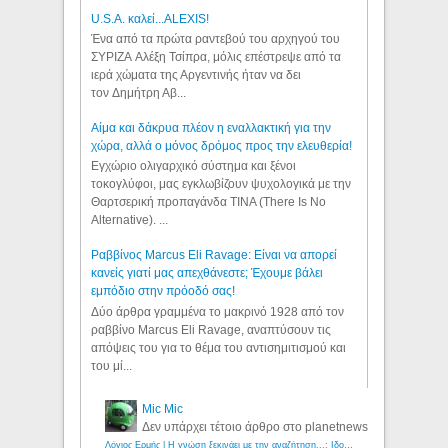
U.S.A. καλεί...ALEXIS!
Ένα από τα πρώτα ραντεβού του αρχηγού του
ΣΥΡΙΖΑ Αλέξη Τσίπρα, μόλις επέστρεψε από τα
ιερά χώματα της Αργεντινής ήταν να δει
τον Δημήτρη Αβ...
Αίμα και δάκρυα πλέον η εναλλακτική για την
χώρα, αλλά ο μόνος δρόμος προς την ελευθερία!
Εγχώριο ολιγαρχικό σύστημα και ξένοι
τοκογλύφοι, μας εγκλωβίζουν ψυχολογικά με την
Θαρτσερική προπαγάνδα TINA (There Is No
Alternative). ...
Ραββίνος Marcus Eli Ravage: Είναι να απορεί
κανείς γιατί μας απεχθάνεστε; Έχουμε βάλει
εμπόδιο στην πρόοδό σας!
Δύο άρθρα γραμμένα το μακρινό 1928 από τον
ραββίνο Marcus Eli Ravage, αναπτύσουν τις
απόψεις του για το θέμα του αντισημιτισμού και
του μί...
Mic Mic
Δεν υπάρχει τέτοιο άρθρο στο planetnews
Λόγιος Ερμής | Η γνώση ξεκινάει με την αναζήτηση...: Ιδού οι 18 που χρωστούν 11 δις ευρώ!