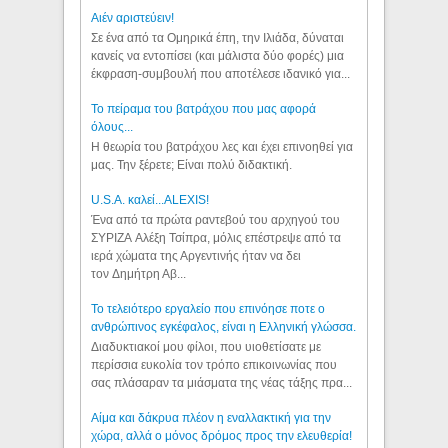
Aιέν αριστεύειν!
Σε ένα από τα Ομηρικά έπη, την Ιλιάδα, δύναται
κανείς να εντοπίσει (και μάλιστα δύο φορές) μια
έκφραση-συμβουλή που αποτέλεσε ιδανικό για...
Το πείραμα του βατράχου που μας αφορά
όλους...
Η θεωρία του βατράχου λες και έχει επινοηθεί για
μας. Την ξέρετε; Είναι πολύ διδακτική.
U.S.A. καλεί...ALEXIS!
Ένα από τα πρώτα ραντεβού του αρχηγού του
ΣΥΡΙΖΑ Αλέξη Τσίπρα, μόλις επέστρεψε από τα
ιερά χώματα της Αργεντινής ήταν να δει
τον Δημήτρη Αβ...
Το τελειότερο εργαλείο που επινόησε ποτε ο
ανθρώπινος εγκέφαλος, είναι η Ελληνική γλώσσα.
Διαδυκτιακοί μου φίλοι, που υιοθετίσατε με
περίσσια ευκολία τον τρόπο επικοινωνίας που
σας πλάσαραν τα μιάσματα της νέας τάξης πρα...
Αίμα και δάκρυα πλέον η εναλλακτική για την
χώρα, αλλά ο μόνος δρόμος προς την ελευθερία!