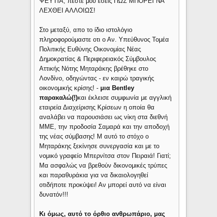
ΨΕΥΤΙΑ, πέστε μου εσείς ΠΩΣ ΜΠΟΡΕΙ ΝΑ
ΛΕΧΘΕΙ ΑΛΛΟΙΩΣ!
Στο μεταξύ, απο το ίδιο ιστολόγιο
πληροφορούμαστε οτι ο Αν. Υπεύθυνος Τομέα
Πολιτικής Ευθύνης Οικονομίας Νέας
Δημοκρατίας & Περιφερειακός Σύμβουλος
Αττικής Νότης Μηταράκης βρέθηκε στο
Λονδίνο, οδηγώντας - εν καιρώ τραγικής
οικονομικής κρίσης! -
μια Bentley
παρακαλώ(!)
και έκλεισε συμφωνία με αγγλική
εταιρεία Διαχείρισης Κρίσεων η οποία θα
αναλάβει να παρουσιάσει ως νίκη στα διεθνή
ΜΜΕ, την προδοσία Σαμαρά και την αποδοχή
της νέας σύμβασης! Μ αυτό το στόχο ο
Μηταράκης ξεκίνησε συνεργασία και με το
νομικό γραφείο Μπερνίτσα στον Πειραιά! Γιατί;
Μα ασφαλώς να βρεθούν δικονομικές τρύπες
και παραθυράκια για να δικαιολογηθεί
οτιδήποτε προκύψει! Αν μπορεί αυτό να είναι
δυνατόν!!!
Κι όμως, αυτό το όρθιο ανθρωπάριο, μας