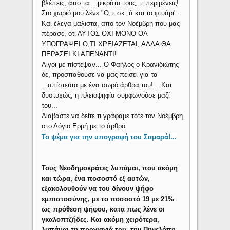
βλέπεις, απο τα ...μικράτα τους, τι περιμένεις!
Στο χωριό μου λένε "Ο,τι σκ..ά και το φτυάρι".
Και έλεγα μάλιστα, απο τον Νοέμβρη που μας
πέρασε, οτι ΑΥΤΟΣ ΟΧΙ ΜΟΝΟ ΘΑ
ΥΠΟΓΡΑΨΕΙ Ο,ΤΙ ΧΡΕΙΑΖΕΤΑΙ, ΑΛΛΑ ΘΑ
ΠΕΡΑΣΕΙ ΚΙ ΑΠΕΝΑΝΤΙ!
Λίγοι με πίστεψαν... Ο Φαήλος ο Κρανιδιώτης
δε, προσπαθούσε να μας πείσει για τα
...απίστευτα με ένα σωρό άρθρα του!... Και
δυστυχώς, η πλειοψηφία συμφωνούσε μαζί
του...
Διαβάστε να δείτε τι γράφαμε τότε τον Νοέμβρη
στο Λόγιο Ερμή με το άρθρο
Το ψέμα για την υπογραφή του Σαμαρά!
...
Τους Νεοδημοκράτες λυπάμαι, που ακόμη
και τώρα, ένα ποσοστό εξ αυτών,
εξακολουθούν να του δίνουν ψήφο
εμπιστοσύνης, με το ποσοστό 19 με 21%
ως πρόθεση ψήφου, κατα πως λένε οι
γκαλοπτζήδες. Και ακόμη χειρότερα,
λυπάμαι τη προγιαγιά του, την Πηνελόπη