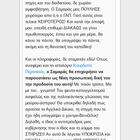
πηγές και του διαδικτύου, δε χωράει
αμφισβήτηση. Ο Σαμαράς μας ΠΟΥΛΗΣΕ
χειρότερα απο ό,τι ο ΓΑΠ. Γιατί αυτός είναι
τελικά ΧΕΙΡΟΤΕΡΟΣ! Και κατά την άποψή
μου, επειδή επιθυμεί ΔΙΑΚΑΩΣ να γίνει
πρωθυπουργός, έστω και για μια μέρα, θα
κάνει τα πάντα, θα υπογράψει τα πάντα,
ακόμη και τη θανατική του καταδίκη!
Και οι πληροφορίες, δε σταματάν εδώ! Οπως
αναφέρει και το ιστολόγιο
Κουρδιστό
Πορτοκάλι
,
ο Σαμαράς θα επιχειρήσει να
παρουσιάσει ως Νίκη προσωπική δική του
την προδοσία του αυτή!
Με ποιόν τρόπο; Μα
με τον...γνωστό! Του ψευτο-καταγγελτισμού
ασφαλώς και της πολιτικάντικης γλώσσας του
μαύρου-άσπρου! Θα υποκριθεί δηλαδή πως
αρνείται το Αγγλικό Δίκαιο, τη στιγμή που το
έχει ήδη υπογράψει ο χοντρο-Βενιζέλος!
Δηλαδή, ο ίδιος ο αντιπρόεδρος μιας
κυβέρνησης που ο ίδιος και το κόμμα του
ΣΤΗΡΙΖΕΙ! Αν αυτό δε λέγεται ΥΠΟΚΡΙΣΙΑ και