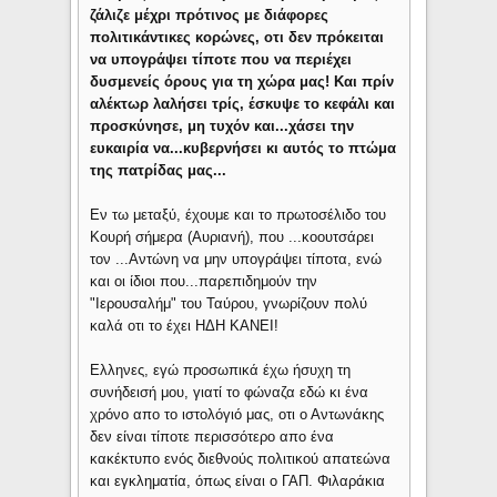
ζάλιζε μέχρι πρότινος με διάφορες
πολιτικάντικες κορώνες, οτι δεν πρόκειται
να υπογράψει τίποτε που να περιέχει
δυσμενείς όρους για τη χώρα μας! Και πρίν
αλέκτωρ λαλήσει τρίς, έσκυψε το κεφάλι και
προσκύνησε, μη τυχόν και...χάσει την
ευκαιρία να...κυβερνήσει κι αυτός το πτώμα
της πατρίδας μας...
Εν τω μεταξύ, έχουμε και το πρωτοσέλιδο του
Κουρή σήμερα (Αυριανή), που ...κοουτσάρει
τον ...Αντώνη να μην υπογράψει τίποτα, ενώ
και οι ίδιοι που...παρεπιδημούν την
"Ιερουσαλήμ" του Ταύρου, γνωρίζουν πολύ
καλά οτι το έχει ΗΔΗ ΚΑΝΕΙ!
Ελληνες, εγώ προσωπικά έχω ήσυχη τη
συνήδεισή μου, γιατί το φώναζα εδώ κι ένα
χρόνο απο το ιστολόγιό μας, οτι ο Αντωνάκης
δεν είναι τίποτε περισσότερο απο ένα
κακέκτυπο ενός διεθνούς πολιτικού απατεώνα
και εγκληματία, όπως είναι ο ΓΑΠ. Φιλαράκια