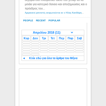
δέχομαι ενα πνευματικό τέκνο του χιτλερ να να
μιλάει για κατοχικό δανειο και αποζημιώσεις και ο
πρόεδρος του...
Αμερικανοί ρατσιστές αναρωτιούνται αν ο Ηλίας Κασιδιάρης ανήκει στη λευκή φυλή... - Λόγιος Ερμής
PEOPLE
RECENT
POPULAR
Κυρ
Δευ
Τρι
Τετ
Πεμ
Παρ
Σαβ
◄
Κλίκ εδώ για όλα τα άρθρα του Μήνα