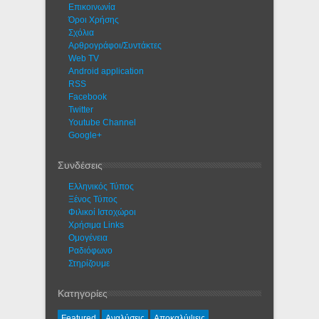
Eπικοινωνία
Όροι Χρήσης
Σχόλια
Αρθρογράφοι/Συντάκτες
Web TV
Android application
RSS
Facebook
Twitter
Youtube Channel
Google+
Συνδέσεις
Ελληνικός Τύπος
Ξένος Τύπος
Φιλικοί Ιστοχώροι
Χρήσιμα Links
Ομογένεια
Ραδιόφωνο
Στηρίζουμε
Κατηγορίες
Featured
Αναλύσεις
Αποκαλύψεις