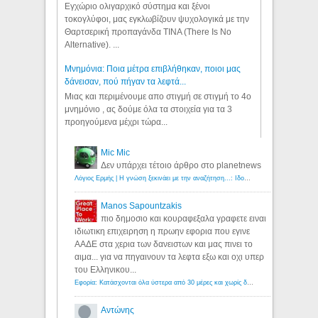
Εγχώριο ολιγαρχικό σύστημα και ξένοι
τοκογλύφοι, μας εγκλωβίζουν ψυχολογικά με την
Θαρτσερική προπαγάνδα TINA (There Is No
Alternative). ...
Μνημόνια: Ποια μέτρα επιβλήθηκαν, ποιοι μας
δάνεισαν, πού πήγαν τα λεφτά...
Μιας και περιμένουμε απο στιγμή σε στιγμή το 4ο
μνημόνιο , ας δούμε όλα τα στοιχεία για τα 3
προηγούμενα μέχρι τώρα...
Mic Mic
Δεν υπάρχει τέτοιο άρθρο στο planetnews
Λόγιος Ερμής | Η γνώση ξεκινάει με την αναζήτηση...: Ιδού οι 18 που χρωστούν 11 δις ευρώ!
Manos Sapountzakis
πιο δημοσιο και κουραφεξαλα γραφετε ειναι
ιδιωτικη επιχειρηση η πρωην εφορια που εγινε
ΑΑΔΕ στα χερια των δανειστων και μας πινει το
αιμα... για να πηγαινουν τα λεφτα εξω και οχι υπερ
του Ελληνικου...
Εφορία: Κατάσχονται όλα ύστερα από 30 μέρες και χωρίς δικαστικές αποφάσεις - Λόγιος Ερμής
Αντώνης