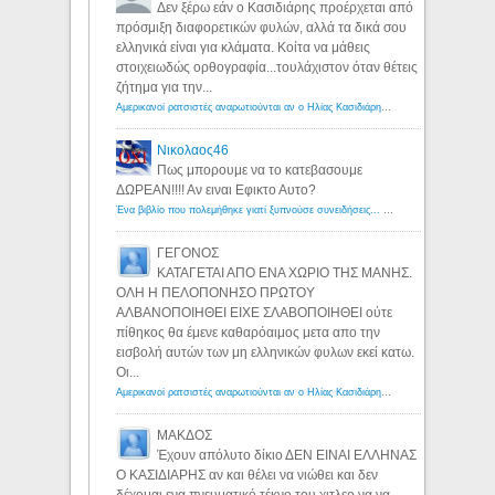
Δεν ξέρω εάν ο Κασιδιάρης προέρχεται από
πρόσμιξη διαφορετικών φυλών, αλλά τα δικά σου
ελληνικά είναι για κλάματα. Κοίτα να μάθεις
στοιχειωδώς ορθογραφία...τουλάχιστον όταν θέτεις
ζήτημα για την...
Αμερικανοί ρατσιστές αναρωτιούνται αν ο Ηλίας Κασιδιάρης ανήκει στη λευκή φυλή... - Λόγιος Ερμής
Νικολαος46
Πως μπορουμε να το κατεβασουμε
ΔΩΡΕΑΝ!!!! Αν ειναι Εφικτο Αυτο?
Ένα βιβλίο που πολεμήθηκε γιατί ξυπνούσε συνειδήσεις... - Λόγιος Ερμής | Η γνώση ξεκινάει με την αναζήτηση...
ΓΕΓΟΝΟΣ
ΚΑΤΑΓΕΤΑΙ ΑΠΟ ΕΝΑ ΧΩΡΙΟ ΤΗΣ ΜΑΝΗΣ.
ΟΛΗ Η ΠΕΛΟΠΟΝΗΣΟ ΠΡΩΤΟΥ
ΑΛΒΑΝΟΠΟΙΗΘΕΙ ΕΙΧΕ ΣΛΑΒΟΠΟΙΗΘΕΙ ούτε
πίθηκος θα έμενε καθαρόαιμος μετα απο την
εισβολή αυτών των μη ελληνικών φυλων εκεί κατω.
Οι...
Αμερικανοί ρατσιστές αναρωτιούνται αν ο Ηλίας Κασιδιάρης ανήκει στη λευκή φυλή... - Λόγιος Ερμής
ΜΑΚΔΟΣ
Έχουν απόλυτο δίκιο ΔΕΝ ΕΙΝΑΙ ΕΛΛΗΝΑΣ
Ο ΚΑΣΙΔΙΑΡΗΣ αν και θέλει να νιώθει και δεν