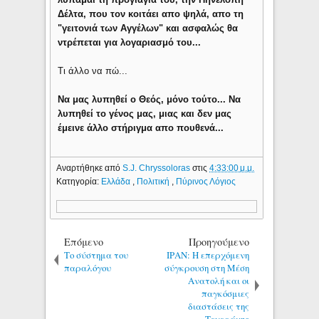
Δέλτα, που τον κοιτάει απο ψηλά, απο τη
"γειτονιά των Αγγέλων" και ασφαλώς θα
ντρέπεται για λογαριασμό του...
Τι άλλο να πώ...
Να μας λυπηθεί ο Θεός, μόνο τούτο... Να
λυπηθεί το γένος μας, μιας και δεν μας
έμεινε άλλο στήριγμα απο πουθενά...
Αναρτήθηκε από
S.J. Chryssoloras
στις
4:33:00 μ.μ.
Κατηγορία:
Ελλάδα
,
Πολιτική
,
Πύρινος Λόγιος
Επόμενο
Προηγούμενο
Το σύστημα του
ΙΡΑΝ: Η επερχόμενη
παραλόγου
σύγκρουση στη Μέση
Ανατολή και οι
παγκόσμιες
διαστάσεις της
Τεχεράνης