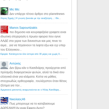
Mic Mic
Δεν υπάρχει τέτοιο άρθρο στο planetnews
Λόγιος Ερμής | Η γνώση ξεκινάει με την αναζήτηση...: Ιδού οι 18 που χρωστούν 11 δις ευρώ!
·
6 years ago
Manos Sapountzakis
πιο δημοσιο και κουραφεξαλα γραφετε ειναι
ιδιωτικη επιχειρηση η πρωην εφορια που εγινε
ΑΑΔΕ στα χερια των δανειστων και μας πινει το
αιμα... για να πηγαινουν τα λεφτα εξω και οχι υπερ
του Ελληνικου...
Εφορία: Κατάσχονται όλα ύστερα από 30 μέρες και χωρίς δικαστικές αποφάσεις - Λόγιος Ερμής
·
6 years ag
Αντώνης
Δεν ξέρω εάν ο Κασιδιάρης προέρχεται από
πρόσμιξη διαφορετικών φυλών, αλλά τα δικά σου
ελληνικά είναι για κλάματα. Κοίτα να μάθεις
στοιχειωδώς ορθογραφία...τουλάχιστον όταν θέτεις
ζήτημα για την...
Αμερικανοί ρατσιστές αναρωτιούνται αν ο Ηλίας Κασιδιάρης ανήκει στη λευκή φυλή... - Λόγιος Ερμής
·
7 yea
Νικολαος46
Πως μπορουμε να το κατεβασουμε
ΔΩΡΕΑΝ!!!! Αν ειναι Εφικτο Αυτο?