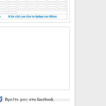
◄
Κλίκ εδώ για όλα τα άρθρα του Μήνα
Βρείτε μας στο facebook