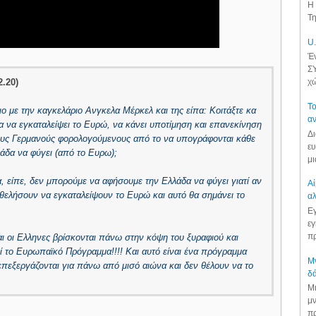
Η 
Τη
U.
Έν
ΣΥ
.20)
χώ
Το
ο με την καγκελάριο Ανγκελα Μέρκελ και της είπα: Κοιτάξτε κα
αν
α να εγκαταλείψει το Ευρώ, να κάνει υποτίμηση και επανεκίνηση
Δι
 τους Γερμανούς φορολογούμενους από το να υπογράφονται κάθε
ευ
λάδα να φύγει (από το Ευρω);
μι
α, είπε, δεν μπορούμε να αφήσουμε την Ελλάδα να φύγει γιατί αν
Αί
 θελήσουν να εγκαταλείψουν το Ευρώ και αυτό θα σημάνει το
αλ
Εγ
εγ
πρ
αι οι Ελληνες βρίσκονται πάνω στην κόψη του ξυραφιού και
 το Ευρωπαϊκό Πρόγραμμα!!!! Και αυτό είναι ένα πρόγραμμα
Μν
ο επεξεργάζονται για πάνω από μισό αιώνα και δεν θέλουν να το
δά
Μι
μν
πρ