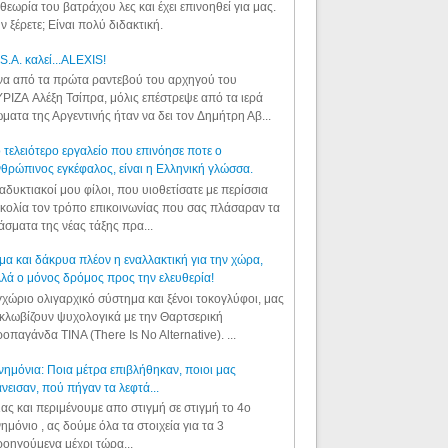
θεωρία του βατράχου λες και έχει επινοηθεί για μας.
ν ξέρετε; Είναι πολύ διδακτική.
S.A. καλεί...ALEXIS!
α από τα πρώτα ραντεβού του αρχηγού του
ΡΙΖΑ Αλέξη Τσίπρα, μόλις επέστρεψε από τα ιερά
ματα της Αργεντινής ήταν να δει τον Δημήτρη Αβ...
 τελειότερο εργαλείο που επινόησε ποτε ο
θρώπινος εγκέφαλος, είναι η Ελληνική γλώσσα.
αδυκτιακοί μου φίλοι, που υιοθετίσατε με περίσσια
κολία τον τρόπο επικοινωνίας που σας πλάσαραν τα
άσματα της νέας τάξης πρα...
μα και δάκρυα πλέον η εναλλακτική για την χώρα,
λά ο μόνος δρόμος προς την ελευθερία!
χώριο ολιγαρχικό σύστημα και ξένοι τοκογλύφοι, μας
κλωβίζουν ψυχολογικά με την Θαρτσερική
οπαγάνδα TINA (There Is No Alternative). ...
ημόνια: Ποια μέτρα επιβλήθηκαν, ποιοι μας
νεισαν, πού πήγαν τα λεφτά...
ας και περιμένουμε απο στιγμή σε στιγμή το 4ο
ημόνιο , ας δούμε όλα τα στοιχεία για τα 3
οηγούμενα μέχρι τώρα...