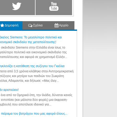
Δημοφιλή
Σχόλια
Αρχείο
κελος Siemens: Το μεγαλύτερο πολιτικό και
κονομικό σκάνδαλο της μεταπολίτευσης!
 σκάνδαλο Siemens στην Ελλάδα είναι ίσως το
γαλύτερο πολιτικό και οικονομικό σκάνδαλο της
ταπολίτευσης και αφορά σε χρηματισμό Ελλήν...
γκλονίζει η κατάθεση της συζύγου του Γκιόλια
ειτα από 3,5 χρόνια κλήθηκε στην Αντιτρομοκρατική
σύζυγος και μητέρα των παιδιών του Σωκράτη
ιόλια, Αδαμαντία, και δήλωσε: «Μας έλεγ...
έν αριστεύειν!
 ένα από τα Ομηρικά έπη, την Ιλιάδα, δύναται κανείς
 εντοπίσει (και μάλιστα δύο φορές) μια έκφραση-
μβουλή που αποτέλεσε ιδανικό για...
 πείραμα του βατράχου που μας αφορά όλους...