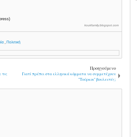
press)
koukfamily.blogspot.com
μία
,
Πολιτική
Προηγούμενο
 τις
Γιατί πρέπει στα ελληνικά κόμματα να συμμετέχουν
"Τούρκοι" βουλευτές;