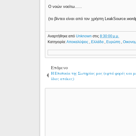
Ο νοών νοείτω......
(το βίντεο είναι από τον χρήστη LeakSource.word
Αναρτήθηκε από
Unknown
στις
8:30:00 μ.μ.
Κατηγορία:
Αποκαλύψεις
,
Ελλάδα
,
Ευρώπη
,
Οικονο
Επόμενο
Η Εποποιία της Σωτηρίας μας (εφτά φορές και με
ίδιες ατάκες)