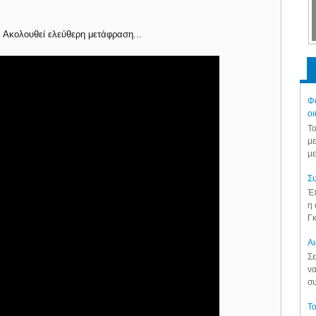
ς. Ακολουθεί ελεύθερη μετάφραση...
Φά
οι
Το
με
με
Συ
Έπ
η 
Γκ
Aι
Σε
να
συ
Το