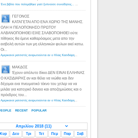
Ένα βιβλίο που πολεμήθηκε γιατί ξυπνούσε συνειδήσεις... - Λόγιος Ερμής | Η γνώση ξεκινάει με την αναζήτηση...
ΓΕΓΟΝΟΣ
ΚΑΤΑΓΕΤΑΙ ΑΠΟ ΕΝΑ ΧΩΡΙΟ ΤΗΣ ΜΑΝΗΣ.
ΟΛΗ Η ΠΕΛΟΠΟΝΗΣΟ ΠΡΩΤΟΥ
ΑΛΒΑΝΟΠΟΙΗΘΕΙ ΕΙΧΕ ΣΛΑΒΟΠΟΙΗΘΕΙ ούτε
πίθηκος θα έμενε καθαρόαιμος μετα απο την
εισβολή αυτών των μη ελληνικών φυλων εκεί κατω.
Οι...
Αμερικανοί ρατσιστές αναρωτιούνται αν ο Ηλίας Κασιδιάρης ανήκει στη λευκή φυλή... - Λόγιος Ερμής
·
8 yea
ΜΑΚΔΟΣ
Έχουν απόλυτο δίκιο ΔΕΝ ΕΙΝΑΙ ΕΛΛΗΝΑΣ
Ο ΚΑΣΙΔΙΑΡΗΣ αν και θέλει να νιώθει και δεν
δέχομαι ενα πνευματικό τέκνο του χιτλερ να να
μιλάει για κατοχικό δανειο και αποζημιώσεις και ο
πρόεδρος του...
Αμερικανοί ρατσιστές αναρωτιούνται αν ο Ηλίας Κασιδιάρης ανήκει στη λευκή φυλή... - Λόγιος Ερμής
·
8 yea
PEOPLE
RECENT
POPULAR
Κυρ
Δευ
Τρι
Τετ
Πεμ
Παρ
Σαβ