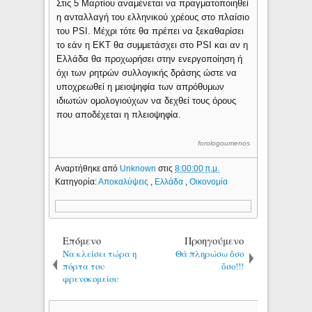
Στις 5 Μαρτίου αναμένεται να πραγματοποιηθεί
η ανταλλαγή του ελληνικού χρέους στο πλαίσιο
του PSI. Μέχρι τότε θα πρέπει να ξεκαθαρίσει
το εάν η ΕΚΤ θα συμμετάσχει στο PSI και αν η
Ελλάδα θα προχωρήσει στην ενεργοποίηση ή
όχι των ρητρών συλλογικής δράσης ώστε να
υποχρεωθεί η μειοψηφία των απρόθυμων
ιδιωτών ομολογιούχων να δεχθεί τους όρους
που αποδέχεται η πλειοψηφία.
forologoumenos
Αναρτήθηκε από
Unknown
στις
8:00:00 π.μ.
Κατηγορία:
Αποκαλύψεις
,
Ελλάδα
,
Οικονομία
Επόμενο
Προηγούμενο
Να κλείσει τώρα η
Θὰ πληρώσω ὅσο
πόρτα του
ὅσο!!!
φρενοκομείου