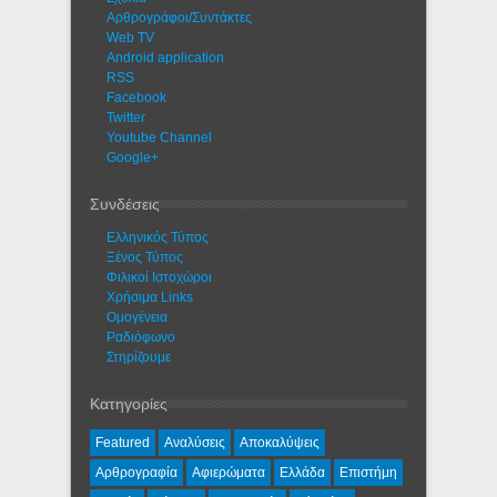
Αρθρογράφοι/Συντάκτες
Web TV
Android application
RSS
Facebook
Twitter
Youtube Channel
Google+
Συνδέσεις
Ελληνικός Τύπος
Ξένος Τύπος
Φιλικοί Ιστοχώροι
Χρήσιμα Links
Ομογένεια
Ραδιόφωνο
Στηρίζουμε
Κατηγορίες
Featured
Αναλύσεις
Αποκαλύψεις
Αρθρογραφία
Αφιερώματα
Ελλάδα
Επιστήμη