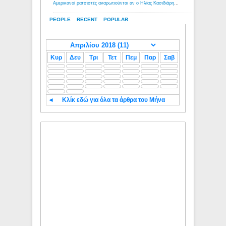
Αμερικανοί ρατσιστές αναρωτιούνται αν ο Ηλίας Κασιδιάρης ανήκει στη λευκή φυλή... - Λόγιος Ερμής
PEOPLE
RECENT
POPULAR
Κυρ
Δευ
Τρι
Τετ
Πεμ
Παρ
Σαβ
◄
Κλίκ εδώ για όλα τα άρθρα του Μήνα