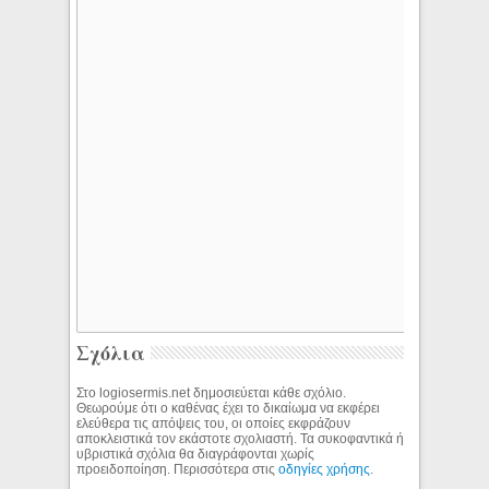
Σχόλια
Στο logiosermis.net δημοσιεύεται κάθε σχόλιο.
Θεωρούμε ότι ο καθένας έχει το δικαίωμα να εκφέρει
ελεύθερα τις απόψεις του, οι οποίες εκφράζουν
αποκλειστικά τον εκάστοτε σχολιαστή. Τα συκοφαντικά ή
υβριστικά σχόλια θα διαγράφονται χωρίς
προειδοποίηση. Περισσότερα στις
οδηγίες χρήσης
.