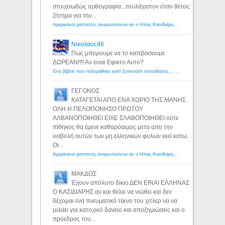
στοιχειωδώς ορθογραφία...τουλάχιστον όταν θέτεις
ζήτημα για την...
Αμερικανοί ρατσιστές αναρωτιούνται αν ο Ηλίας Κασιδιάρης ανήκει στη λευκή φυλή... - Λόγιος Ερμής
Νικολαος46
Πως μπορουμε να το κατεβασουμε
ΔΩΡΕΑΝ!!!! Αν ειναι Εφικτο Αυτο?
Ένα βιβλίο που πολεμήθηκε γιατί ξυπνούσε συνειδήσεις... - Λόγιος Ερμής | Η γνώση ξεκινάει με την αναζήτηση...
ΓΕΓΟΝΟΣ
ΚΑΤΑΓΕΤΑΙ ΑΠΟ ΕΝΑ ΧΩΡΙΟ ΤΗΣ ΜΑΝΗΣ.
ΟΛΗ Η ΠΕΛΟΠΟΝΗΣΟ ΠΡΩΤΟΥ
ΑΛΒΑΝΟΠΟΙΗΘΕΙ ΕΙΧΕ ΣΛΑΒΟΠΟΙΗΘΕΙ ούτε
πίθηκος θα έμενε καθαρόαιμος μετα απο την
εισβολή αυτών των μη ελληνικών φυλων εκεί κατω.
Οι...
Αμερικανοί ρατσιστές αναρωτιούνται αν ο Ηλίας Κασιδιάρης ανήκει στη λευκή φυλή... - Λόγιος Ερμής
ΜΑΚΔΟΣ
Έχουν απόλυτο δίκιο ΔΕΝ ΕΙΝΑΙ ΕΛΛΗΝΑΣ
Ο ΚΑΣΙΔΙΑΡΗΣ αν και θέλει να νιώθει και δεν
δέχομαι ενα πνευματικό τέκνο του χιτλερ να να
μιλάει για κατοχικό δανειο και αποζημιώσεις και ο
πρόεδρος του...