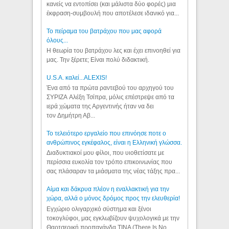
κανείς να εντοπίσει (και μάλιστα δύο φορές) μια
έκφραση-συμβουλή που αποτέλεσε ιδανικό για...
Το πείραμα του βατράχου που μας αφορά
όλους...
Η θεωρία του βατράχου λες και έχει επινοηθεί για
μας. Την ξέρετε; Είναι πολύ διδακτική.
U.S.A. καλεί...ALEXIS!
Ένα από τα πρώτα ραντεβού του αρχηγού του
ΣΥΡΙΖΑ Αλέξη Τσίπρα, μόλις επέστρεψε από τα
ιερά χώματα της Αργεντινής ήταν να δει
τον Δημήτρη Αβ...
Το τελειότερο εργαλείο που επινόησε ποτε ο
ανθρώπινος εγκέφαλος, είναι η Ελληνική γλώσσα.
Διαδυκτιακοί μου φίλοι, που υιοθετίσατε με
περίσσια ευκολία τον τρόπο επικοινωνίας που
σας πλάσαραν τα μιάσματα της νέας τάξης πρα...
Αίμα και δάκρυα πλέον η εναλλακτική για την
χώρα, αλλά ο μόνος δρόμος προς την ελευθερία!
Εγχώριο ολιγαρχικό σύστημα και ξένοι
τοκογλύφοι, μας εγκλωβίζουν ψυχολογικά με την
Θαρτσερική προπαγάνδα TINA (There Is No