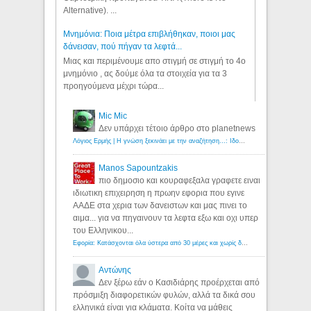
Alternative). ...
Μνημόνια: Ποια μέτρα επιβλήθηκαν, ποιοι μας
δάνεισαν, πού πήγαν τα λεφτά...
Μιας και περιμένουμε απο στιγμή σε στιγμή το 4ο
μνημόνιο , ας δούμε όλα τα στοιχεία για τα 3
προηγούμενα μέχρι τώρα...
Mic Mic
Δεν υπάρχει τέτοιο άρθρο στο planetnews
Λόγιος Ερμής | Η γνώση ξεκινάει με την αναζήτηση...: Ιδού οι 18 που χρωστούν 11 δις ευρώ!
Manos Sapountzakis
πιο δημοσιο και κουραφεξαλα γραφετε ειναι
ιδιωτικη επιχειρηση η πρωην εφορια που εγινε
ΑΑΔΕ στα χερια των δανειστων και μας πινει το
αιμα... για να πηγαινουν τα λεφτα εξω και οχι υπερ
του Ελληνικου...
Εφορία: Κατάσχονται όλα ύστερα από 30 μέρες και χωρίς δικαστικές αποφάσεις - Λόγιος Ερμής
Αντώνης
Δεν ξέρω εάν ο Κασιδιάρης προέρχεται από
πρόσμιξη διαφορετικών φυλών, αλλά τα δικά σου
ελληνικά είναι για κλάματα. Κοίτα να μάθεις