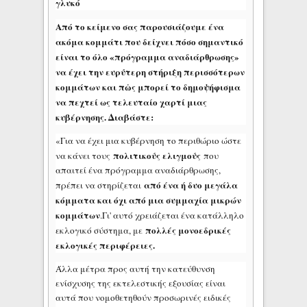
γλυκό
Από το κείμενο σας παρουσιάζουμε ένα
ακόμα κομμάτι που δείχνει πόσο σημαντικό
είναι το όλο «πρόγραμμα αναδιάρθρωσης»
να έχει την ευρύτερη στήριξη περισσότερων
κομμάτων και πὠς μπορεί το δημοψήφισμα
να πεχτεί ως τελευταίο χαρτί μιας
κυβέρνησης. Διαβάστε:
«Για να έχει μια κυβέρνηση το περιθώριο ώστε
πολιτικούς ελιγμούς
να κάνει τους
που
απαιτεί ένα πρόγραμμα αναδιάρθρωσης,
από ένα ή δυο μεγάλα
πρέπει να στηρίζεται
κόμματα και όχι από μια συμμαχία μικρών
κομμάτων
.Γι' αυτό χρειάζεται ένα κατάλληλο
πολλές μονοεδρικές
εκλογικό σύστημα, με
εκλογικές περιφέρειες.
Άλλα μέτρα προς αυτή την κατεύθυνση
ενίσχυσης της εκτελεστικής εξουσίας είναι
αυτά που νομοθετηθούν προσωρινές ειδικές