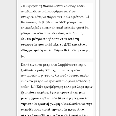
«Η κυβέρνηση που καλείται να εφαρμόσει
αναδιαρθρωτικά προγάμματα, είναι
υποχρεωμένη να πάρει αντιλαϊκά μέτρα. [...]
Καλώντας σε βοήθεια το ΔΝΤ, μπορεί να
επωφεληθεί και σε πολιτικό επίπεδο γιατί θα
μπορεί να απαντάει σε όσους αντιδρούν,
τα μέτρα προβλέπονται από τη
ότι
συμφωνία που επέβαλε το ΔΝΤ και είναι
υποχρεωμένη να τα πάρει θέλοντας και μη.
[...]
Καλό είναι τα μέτρα να λαμβάνονται πριν
ξεσπάσει κρίση. Υπάρχουν όμως τρόπο
αντιμετώπισης του πολιτικού κόστους ακόμη
κι αν τα μέτρα λαμβάνονται αφού ξεσπάσει η
Εάν η κυβέρνηση εκλεγεί λίγο πριν
κρίση. [...]
ξεσπάσει η κρίση, έχει μπροστά της μια
μικρή χρονική περίοδο (4 με 6 μήνες) κατά
την οποία η κοινή γνώμη εξακολουθεί να την
στηρίζει και κατά την οποία μπορεί να
ρίχνει την ευθύνη για τα αντιλαϊκά μέτρα