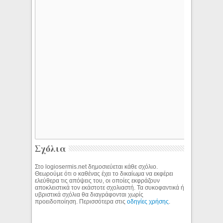
Σχόλια
Στο logiosermis.net δημοσιεύεται κάθε σχόλιο.
Θεωρούμε ότι ο καθένας έχει το δικαίωμα να εκφέρει
ελεύθερα τις απόψεις του, οι οποίες εκφράζουν
αποκλειστικά τον εκάστοτε σχολιαστή. Τα συκοφαντικά ή
υβριστικά σχόλια θα διαγράφονται χωρίς
προειδοποίηση. Περισσότερα στις
οδηγίες χρήσης
.