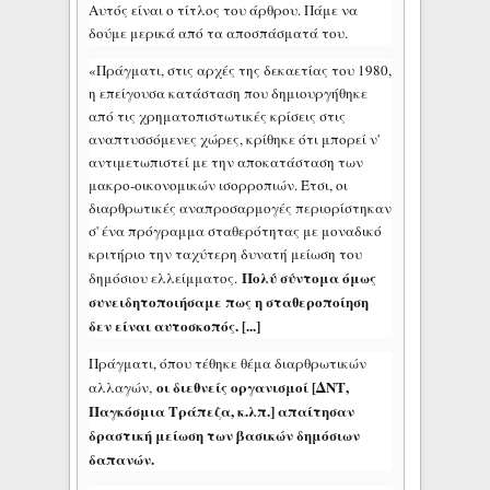
Αυτός είναι ο τίτλος του άρθρου. Πάμε να
δούμε μερικά από τα αποσπάσματά του.
«Πράγματι, στις αρχές της δεκαετίας του 1980,
η επείγουσα κατάσταση που δημιουργήθηκε
από τις χρηματοπιστωτικές κρίσεις στις
αναπτυσσόμενες χώρες, κρίθηκε ότι μπορεί ν'
αντιμετωπιστεί με την αποκατάσταση των
μακρο-οικονομικών ισορροπιών. Έτσι, οι
διαρθρωτικές αναπροσαρμογές περιορίστηκαν
σ' ένα πρόγραμμα σταθερότητας με μοναδικό
κριτήριο την ταχύτερη δυνατή μείωση του
Πολύ σύντομα όμως
δημόσιου ελλείμματος.
συνειδητοποιήσαμε πως η σταθεροποίηση
δεν είναι αυτοσκοπός. [...]
Πράγματι, όπου τέθηκε θέμα διαρθρωτικών
οι διεθνείς οργανισμοί [ΔΝΤ,
αλλαγών,
Παγκόσμια Τράπεζα, κ.λπ.] απαίτησαν
δραστική μείωση των βασικών δημόσιων
δαπανών.