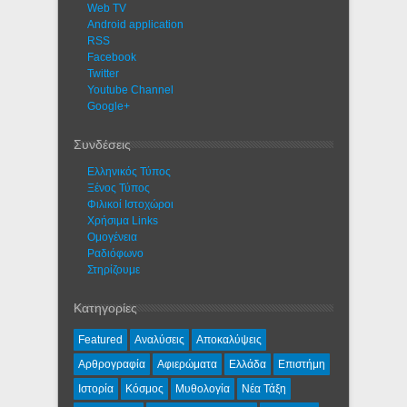
Web TV
Android application
RSS
Facebook
Twitter
Youtube Channel
Google+
Συνδέσεις
Ελληνικός Τύπος
Ξένος Τύπος
Φιλικοί Ιστοχώροι
Χρήσιμα Links
Ομογένεια
Ραδιόφωνο
Στηρίζουμε
Κατηγορίες
Featured
Αναλύσεις
Αποκαλύψεις
Αρθρογραφία
Αφιερώματα
Ελλάδα
Επιστήμη
Ιστορία
Κόσμος
Μυθολογία
Νέα Τάξη