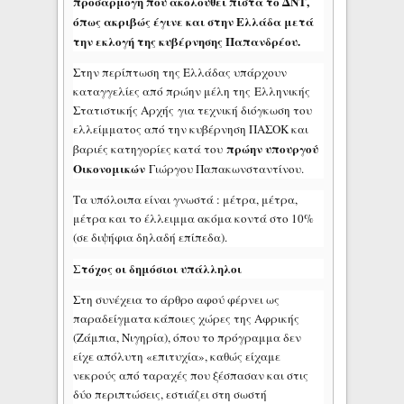
προσαρμογή που ακολουθεί πιστά το ΔΝΤ,
όπως ακριβώς έγινε και στην Ελλάδα μετά
την εκλογή της κυβέρνησης Παπανδρέου.
Στην περίπτωση της Ελλάδας υπάρχουν
καταγγελίες από πρώην μέλη της Ελληνικής
Στατιστικής Αρχής για τεχνική διόγκωση του
ελλείμματος από την κυβέρνηση ΠΑΣΟΚ και
πρώην υπουργού
βαριές κατηγορίες κατά του
Οικονομικών
Γιώργου Παπακωνσταντίνου.
Τα υπόλοιπα είναι γνωστά : μέτρα, μέτρα,
μέτρα και το έλλειμμα ακόμα κοντά στο 10%
(σε διψήφια δηλαδή επίπεδα).
Στόχος οι δημόσιοι υπάλληλοι
Στη συνέχεια το άρθρο αφού φέρνει ως
παραδείγματα κάποιες χώρες της Αφρικής
(Ζάμπια, Νιγηρία), όπου το πρόγραμμα δεν
είχε απόλυτη «επιτυχία», καθώς είχαμε
νεκρούς από ταραχές που ξέσπασαν και στις
δύο περιπτώσεις, εστιάζει στη σωστή