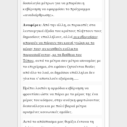
δοσολογία μέτρων για να μπορέσει η
κυβέρνηση να εφαρμόσει το πρόγραμμα
«αναδιάρθρωσης».
Αναφέρει:
Από την άλλη, οι περικοπές στα
λειτουργικά έξοδα του κράτους πλήττουν τους
δημοσίους υπαλλήλους, αλλά
οι κυβερνήσεις
μπορούν να πάρουν την κοινή γνώμη με το
μέρος τους αν κινηθούν ευέλικτα
παρουσιάζοντας, με τη βοήθεια του
Τύπου,
αυτά τα μέτρα σαν μέτρα ισονομίας με
το επιχείρημα, ότι εφόσον ζητούνται θυσίες
από όλο το λαό, οι δημόσιοι υπάλληλοι δεν
γίνεται ν' αποτελούν εξαίρεση......
Πρέπει λοιπόν η αρμόδια κυβέρνηση να
φροντίσει ώστε να πάρει με το μέρος της ένα
μέρος του κόσμου, στην ανάγκη φορτώνοντας
δυσανάλογα και με πολύ βαριά μέτρα
ορισμένες κοινωνικές ομάδες.
Αυτό το απόσπασμα μας θυμίζει έντονα τη