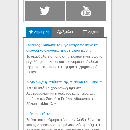
Δημοφιλή
Σχόλια
Αρχείο
Φάκελος Siemens: Το μεγαλύτερο πολιτικό και
οικονομικό σκάνδαλο της μεταπολίτευσης!
Το σκάνδαλο Siemens στην Ελλάδα είναι ίσως το
μεγαλύτερο πολιτικό και οικονομικό σκάνδαλο
της μεταπολίτευσης και αφορά σε χρηματισμό
Ελλήν...
Συγκλονίζει η κατάθεση της συζύγου του Γκιόλια
Έπειτα από 3,5 χρόνια κλήθηκε στην
Αντιτρομοκρατική η σύζυγος και μητέρα των
παιδιών του Σωκράτη Γκιόλια, Αδαμαντία, και
δήλωσε: «Μας έλεγ...
Aιέν αριστεύειν!
Σε ένα από τα Ομηρικά έπη, την Ιλιάδα, δύναται
κανείς να εντοπίσει (και μάλιστα δύο φορές) μια