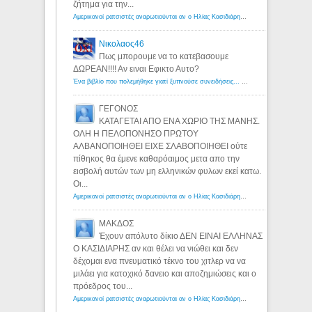
ζήτημα για την...
Αμερικανοί ρατσιστές αναρωτιούνται αν ο Ηλίας Κασιδιάρης ανήκει στη λευκή φυλή... - Λόγιος Ερμής
Νικολαος46
Πως μπορουμε να το κατεβασουμε
ΔΩΡΕΑΝ!!!! Αν ειναι Εφικτο Αυτο?
Ένα βιβλίο που πολεμήθηκε γιατί ξυπνούσε συνειδήσεις... - Λόγιος Ερμής | Η γνώση ξεκινάει με την αναζήτηση...
ΓΕΓΟΝΟΣ
ΚΑΤΑΓΕΤΑΙ ΑΠΟ ΕΝΑ ΧΩΡΙΟ ΤΗΣ ΜΑΝΗΣ.
ΟΛΗ Η ΠΕΛΟΠΟΝΗΣΟ ΠΡΩΤΟΥ
ΑΛΒΑΝΟΠΟΙΗΘΕΙ ΕΙΧΕ ΣΛΑΒΟΠΟΙΗΘΕΙ ούτε
πίθηκος θα έμενε καθαρόαιμος μετα απο την
εισβολή αυτών των μη ελληνικών φυλων εκεί κατω.
Οι...
Αμερικανοί ρατσιστές αναρωτιούνται αν ο Ηλίας Κασιδιάρης ανήκει στη λευκή φυλή... - Λόγιος Ερμής
ΜΑΚΔΟΣ
Έχουν απόλυτο δίκιο ΔΕΝ ΕΙΝΑΙ ΕΛΛΗΝΑΣ
Ο ΚΑΣΙΔΙΑΡΗΣ αν και θέλει να νιώθει και δεν
δέχομαι ενα πνευματικό τέκνο του χιτλερ να να
μιλάει για κατοχικό δανειο και αποζημιώσεις και ο
πρόεδρος του...
Αμερικανοί ρατσιστές αναρωτιούνται αν ο Ηλίας Κασιδιάρης ανήκει στη λευκή φυλή... - Λόγιος Ερμής