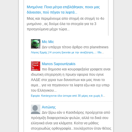
Μνημόνια: Ποια μέτρα επιβλήθηκαν, ποιοι μας
δάνεισαν, πού πήγαν τα λεφτά...
Μιας και περιμένουμε απο στιγμή σε στιγμή το 4ο
μνημόνιο , ας δούμε όλα τα στοιχεία για τα 3
προηγούμενα μέχρι τώρα...
Mic Mic
Δεν υπάρχει τέτοιο άρθρο στο planetnews
Λόγιος Ερμής | Η γνώση ξεκινάει με την αναζήτηση...: Ιδού οι 18 που χρωστούν 11 δις ευρώ!
Manos Sapountzakis
πιο δημοσιο και κουραφεξαλα γραφετε ειναι
ιδιωτικη επιχειρηση η πρωην εφορια που εγινε
ΑΑΔΕ στα χερια των δανειστων και μας πινει το
αιμα... για να πηγαινουν τα λεφτα εξω και οχι υπερ
του Ελληνικου...
Εφορία: Κατάσχονται όλα ύστερα από 30 μέρες και χωρίς δικαστικές αποφάσεις - Λόγιος Ερμής
Αντώνης
Δεν ξέρω εάν ο Κασιδιάρης προέρχεται από
πρόσμιξη διαφορετικών φυλών, αλλά τα δικά σου
ελληνικά είναι για κλάματα. Κοίτα να μάθεις
στοιχειωδώς ορθογραφία...τουλάχιστον όταν θέτεις