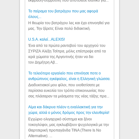
έκφραση-συμβουλή που αποτέλεσε ιδανικό για...
Το πείραμα του βατράχου που μας αφορά
όλους...
Η θεωρία του βατράχου λες και έχει επινοηθεί για
μας. Την ξέρετε; Είναι πολύ διδακτική.
U.S.A. καλεί...ALEXIS!
Ένα από τα πρώτα ραντεβού του αρχηγού του
ΣΥΡΙΖΑ Αλέξη Τσίπρα, μόλις επέστρεψε από τα
ιερά χώματα της Αργεντινής ήταν να δει
τον Δημήτρη Αβ...
Το τελειότερο εργαλείο που επινόησε ποτε ο
ανθρώπινος εγκέφαλος, είναι η Ελληνική γλώσσα.
Διαδυκτιακοί μου φίλοι, που υιοθετίσατε με
περίσσια ευκολία τον τρόπο επικοινωνίας που
σας πλάσαραν τα μιάσματα της νέας τάξης πρα...
Αίμα και δάκρυα πλέον η εναλλακτική για την
χώρα, αλλά ο μόνος δρόμος προς την ελευθερία!
Εγχώριο ολιγαρχικό σύστημα και ξένοι
τοκογλύφοι, μας εγκλωβίζουν ψυχολογικά με την
Θαρτσερική προπαγάνδα TINA (There Is No
Alternative). ...