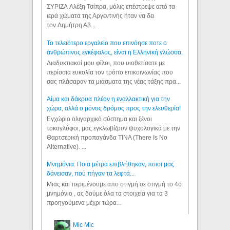
ΣΥΡΙΖΑ Αλέξη Τσίπρα, μόλις επέστρεψε από τα
ιερά χώματα της Αργεντινής ήταν να δει
τον Δημήτρη Αβ...
Το τελειότερο εργαλείο που επινόησε ποτε ο
ανθρώπινος εγκέφαλος, είναι η Ελληνική γλώσσα.
Διαδυκτιακοί μου φίλοι, που υιοθετίσατε με
περίσσια ευκολία τον τρόπο επικοινωνίας που
σας πλάσαραν τα μιάσματα της νέας τάξης πρα...
Αίμα και δάκρυα πλέον η εναλλακτική για την
χώρα, αλλά ο μόνος δρόμος προς την ελευθερία!
Εγχώριο ολιγαρχικό σύστημα και ξένοι
τοκογλύφοι, μας εγκλωβίζουν ψυχολογικά με την
Θαρτσερική προπαγάνδα TINA (There Is No
Alternative). ...
Μνημόνια: Ποια μέτρα επιβλήθηκαν, ποιοι μας
δάνεισαν, πού πήγαν τα λεφτά...
Μιας και περιμένουμε απο στιγμή σε στιγμή το 4ο
μνημόνιο , ας δούμε όλα τα στοιχεία για τα 3
προηγούμενα μέχρι τώρα...
Mic Mic