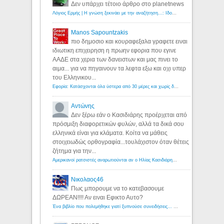
Δεν υπάρχει τέτοιο άρθρο στο planetnews
Λόγιος Ερμής | Η γνώση ξεκινάει με την αναζήτηση...: Ιδού οι 18 που χρωστούν 11 δις ευρώ!
Manos Sapountzakis
πιο δημοσιο και κουραφεξαλα γραφετε ειναι
ιδιωτικη επιχειρηση η πρωην εφορια που εγινε
ΑΑΔΕ στα χερια των δανειστων και μας πινει το
αιμα... για να πηγαινουν τα λεφτα εξω και οχι υπερ
του Ελληνικου...
Εφορία: Κατάσχονται όλα ύστερα από 30 μέρες και χωρίς δικαστικές αποφάσεις - Λόγιος Ερμής
Αντώνης
Δεν ξέρω εάν ο Κασιδιάρης προέρχεται από
πρόσμιξη διαφορετικών φυλών, αλλά τα δικά σου
ελληνικά είναι για κλάματα. Κοίτα να μάθεις
στοιχειωδώς ορθογραφία...τουλάχιστον όταν θέτεις
ζήτημα για την...
Αμερικανοί ρατσιστές αναρωτιούνται αν ο Ηλίας Κασιδιάρης ανήκει στη λευκή φυλή... - Λόγιος Ερμής
Νικολαος46
Πως μπορουμε να το κατεβασουμε
ΔΩΡΕΑΝ!!!! Αν ειναι Εφικτο Αυτο?
Ένα βιβλίο που πολεμήθηκε γιατί ξυπνούσε συνειδήσεις... - Λόγιος Ερμής | Η γνώση ξεκινάει με την αναζήτηση...