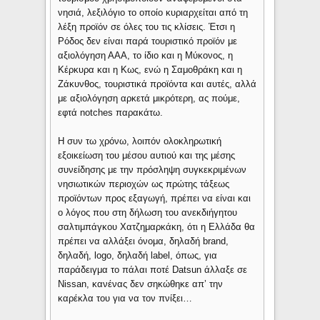
νησιά, λεξιλόγιο το οποίο κυριαρχείται από τη
λέξη προϊόν σε όλες του τις κλίσεις. Έτσι η
Ρόδος δεν είναι παρά τουριστικό προϊόν με
αξιολόγηση ΑΑΑ, το ίδιο και η Μύκονος, η
Κέρκυρα και η Κως, ενώ η Σαμοθράκη και η
Ζάκυνθος, τουριστικά προϊόντα και αυτές, αλλά
με αξιολόγηση αρκετά μικρότερη, ας πούμε,
εφτά notches παρακάτω.
Η συν τω χρόνω, λοιπόν ολοκληρωτική
εξοικείωση του μέσου αυτιού και της μέσης
συνείδησης με την πρόσληψη συγκεκριμένων
νησιωτικών περιοχών ως πρώτης τάξεως
προϊόντων προς εξαγωγή, πρέπει να είναι και
ο λόγος που στη δήλωση του ανεκδιήγητου
σαλτιμπάγκου Χατζημαρκάκη, ότι η Ελλάδα θα
πρέπει να αλλάξει όνομα, δηλαδή brand,
δηλαδή, logo, δηλαδή label, όπως, για
παράδειγμα το πάλαι ποτέ Datsun άλλαξε σε
Nissan, κανένας δεν σηκώθηκε απ’ την
καρέκλα του για να τον πνίξει…