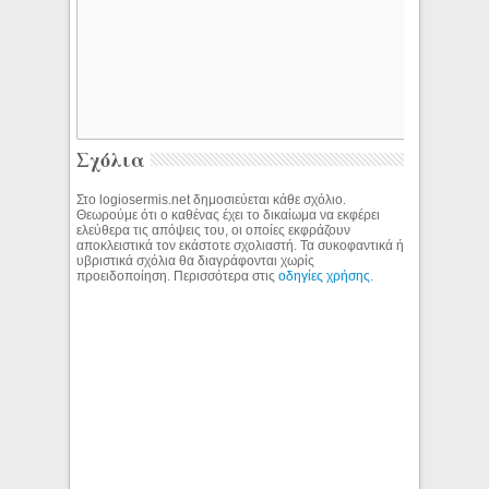
Σχόλια
Στο logiosermis.net δημοσιεύεται κάθε σχόλιο.
Θεωρούμε ότι ο καθένας έχει το δικαίωμα να εκφέρει
ελεύθερα τις απόψεις του, οι οποίες εκφράζουν
αποκλειστικά τον εκάστοτε σχολιαστή. Τα συκοφαντικά ή
υβριστικά σχόλια θα διαγράφονται χωρίς
προειδοποίηση. Περισσότερα στις
οδηγίες χρήσης
.