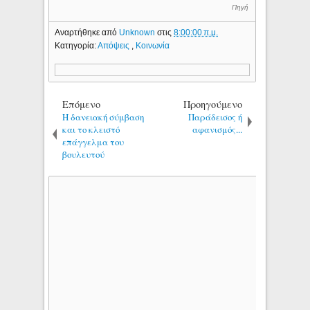
Πηγή
Αναρτήθηκε από
Unknown
στις
8:00:00 π.μ.
Κατηγορία:
Απόψεις
,
Κοινωνία
Επόμενο
Προηγούμενο
Η δανειακή σύμβαση
Παράδεισος ή
και το κλειστό
αφανισμός...
επάγγελμα του
βουλευτού