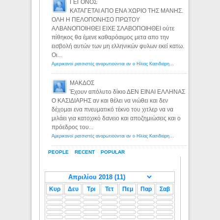
ΓΕΓΟΝΟΣ
ΚΑΤΑΓΕΤΑΙ ΑΠΟ ΕΝΑ ΧΩΡΙΟ ΤΗΣ ΜΑΝΗΣ.
ΟΛΗ Η ΠΕΛΟΠΟΝΗΣΟ ΠΡΩΤΟΥ
ΑΛΒΑΝΟΠΟΙΗΘΕΙ ΕΙΧΕ ΣΛΑΒΟΠΟΙΗΘΕΙ ούτε
πίθηκος θα έμενε καθαρόαιμος μετα απο την
εισβολή αυτών των μη ελληνικών φυλων εκεί κατω.
Οι...
Αμερικανοί ρατσιστές αναρωτιούνται αν ο Ηλίας Κασιδιάρης ανήκει στη λευκή φυλή... - Λόγιος Ερμής
ΜΑΚΔΟΣ
Έχουν απόλυτο δίκιο ΔΕΝ ΕΙΝΑΙ ΕΛΛΗΝΑΣ
Ο ΚΑΣΙΔΙΑΡΗΣ αν και θέλει να νιώθει και δεν
δέχομαι ενα πνευματικό τέκνο του χιτλερ να να
μιλάει για κατοχικό δανειο και αποζημιώσεις και ο
πρόεδρος του...
Αμερικανοί ρατσιστές αναρωτιούνται αν ο Ηλίας Κασιδιάρης ανήκει στη λευκή φυλή... - Λόγιος Ερμής
PEOPLE
RECENT
POPULAR
Κυρ
Δευ
Τρι
Τετ
Πεμ
Παρ
Σαβ