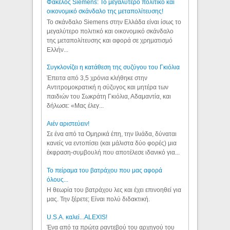
Φάκελος Siemens: Το μεγαλύτερο πολιτικό και
οικονομικό σκάνδαλο της μεταπολίτευσης!
Το σκάνδαλο Siemens στην Ελλάδα είναι ίσως το
μεγαλύτερο πολιτικό και οικονομικό σκάνδαλο
της μεταπολίτευσης και αφορά σε χρηματισμό
Ελλήν...
Συγκλονίζει η κατάθεση της συζύγου του Γκιόλια
Έπειτα από 3,5 χρόνια κλήθηκε στην
Αντιτρομοκρατική η σύζυγος και μητέρα των
παιδιών του Σωκράτη Γκιόλια, Αδαμαντία, και
δήλωσε: «Μας έλεγ...
Aιέν αριστεύειν!
Σε ένα από τα Ομηρικά έπη, την Ιλιάδα, δύναται
κανείς να εντοπίσει (και μάλιστα δύο φορές) μια
έκφραση-συμβουλή που αποτέλεσε ιδανικό για...
Το πείραμα του βατράχου που μας αφορά
όλους...
Η θεωρία του βατράχου λες και έχει επινοηθεί για
μας. Την ξέρετε; Είναι πολύ διδακτική.
U.S.A. καλεί...ALEXIS!
Ένα από τα πρώτα ραντεβού του αρχηγού του