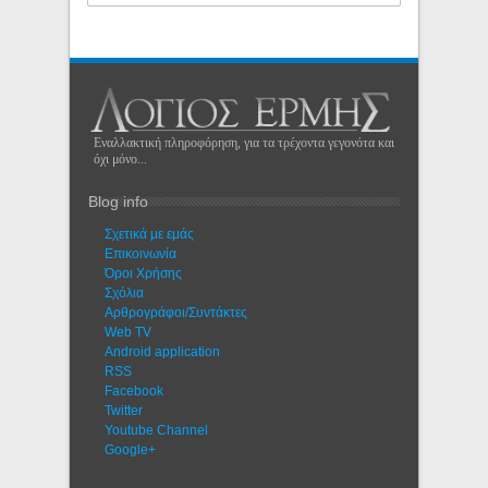
Εναλλακτική πληροφόρηση, για τα τρέχοντα γεγονότα και
όχι μόνο...
Blog info
Σχετικά με εμάς
Eπικοινωνία
Όροι Χρήσης
Σχόλια
Αρθρογράφοι/Συντάκτες
Web TV
Android application
RSS
Facebook
Twitter
Youtube Channel
Google+