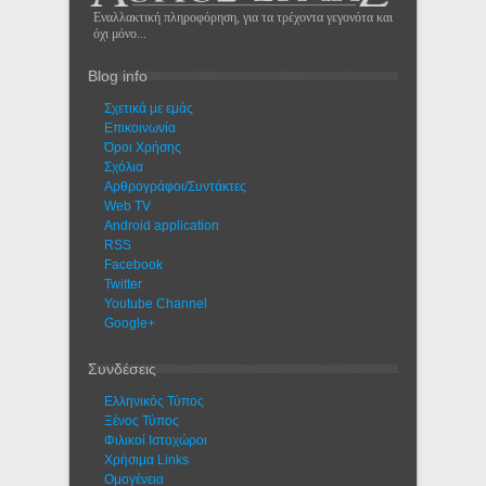
Εναλλακτική πληροφόρηση, για τα τρέχοντα γεγονότα και
όχι μόνο...
Blog info
Σχετικά με εμάς
Eπικοινωνία
Όροι Χρήσης
Σχόλια
Αρθρογράφοι/Συντάκτες
Web TV
Android application
RSS
Facebook
Twitter
Youtube Channel
Google+
Συνδέσεις
Ελληνικός Τύπος
Ξένος Τύπος
Φιλικοί Ιστοχώροι
Χρήσιμα Links
Ομογένεια