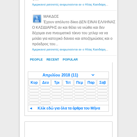
Αμερικανοί ρατσιστές αναρωτιούνται αν ο Ηλίας Κασιδιάρης ανήκει στη λευκή φυλή... - Λόγιος Ερμής
ΜΑΚΔΟΣ
Έχουν απόλυτο δίκιο ΔΕΝ ΕΙΝΑΙ ΕΛΛΗΝΑΣ
Ο ΚΑΣΙΔΙΑΡΗΣ αν και θέλει να νιώθει και δεν
δέχομαι ενα πνευματικό τέκνο του χιτλερ να να
μιλάει για κατοχικό δανειο και αποζημιώσεις και ο
πρόεδρος του...
Αμερικανοί ρατσιστές αναρωτιούνται αν ο Ηλίας Κασιδιάρης ανήκει στη λευκή φυλή... - Λόγιος Ερμής
PEOPLE
RECENT
POPULAR
Κυρ
Δευ
Τρι
Τετ
Πεμ
Παρ
Σαβ
◄
Κλίκ εδώ για όλα τα άρθρα του Μήνα