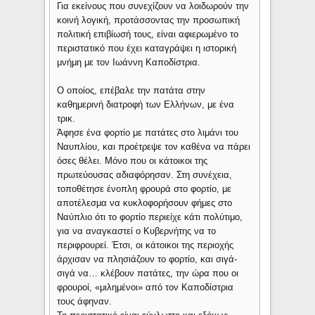
Για εκείνους που συνεχίζουν να λοιδωρούν την
κοινή λογική, προτάσσοντας την προσωπική
πολιτική επιβίωσή τους, είναι αφιερωμένο το
περιστατικό που έχει καταγράψει η ιστορική
μνήμη με τον Ιωάννη Καποδίστρια.
Ο οποίος, επέβαλε την πατάτα στην
καθημερινή διατροφή των Ελλήνων, με ένα
τρικ.
Άφησε ένα φορτίο με πατάτες στο λιμάνι του
Ναυπλίου, και προέτρεψε τον καθένα να πάρει
όσες θέλει. Μόνο που οι κάτοικοι της
πρωτεύουσας αδιαφόρησαν. Στη συνέχεια,
τοποθέτησε ένοπλη φρουρά στο φορτίο, με
αποτέλεσμα να κυκλοφορήσουν φήμες στο
Ναύπλιο ότι το φορτίο περιείχε κάτι πολύτιμο,
για να αναγκαστεί ο Κυβερνήτης να το
περιφρουρεί. Έτσι, οι κάτοικοι της περιοχής
άρχισαν να πλησιάζουν το φορτίο, και σιγά-
σιγά να… κλέβουν πατάτες, την ώρα που οι
φρουροί, «μιλημένοι» από τον Καποδίστρια
τους άφηναν.