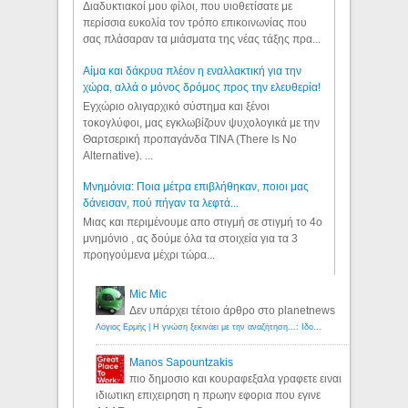
Διαδυκτιακοί μου φίλοι, που υιοθετίσατε με
περίσσια ευκολία τον τρόπο επικοινωνίας που
σας πλάσαραν τα μιάσματα της νέας τάξης πρα...
Αίμα και δάκρυα πλέον η εναλλακτική για την
χώρα, αλλά ο μόνος δρόμος προς την ελευθερία!
Εγχώριο ολιγαρχικό σύστημα και ξένοι
τοκογλύφοι, μας εγκλωβίζουν ψυχολογικά με την
Θαρτσερική προπαγάνδα TINA (There Is No
Alternative). ...
Μνημόνια: Ποια μέτρα επιβλήθηκαν, ποιοι μας
δάνεισαν, πού πήγαν τα λεφτά...
Μιας και περιμένουμε απο στιγμή σε στιγμή το 4ο
μνημόνιο , ας δούμε όλα τα στοιχεία για τα 3
προηγούμενα μέχρι τώρα...
Mic Mic
Δεν υπάρχει τέτοιο άρθρο στο planetnews
Λόγιος Ερμής | Η γνώση ξεκινάει με την αναζήτηση...: Ιδού οι 18 που χρωστούν 11 δις ευρώ!
Manos Sapountzakis
πιο δημοσιο και κουραφεξαλα γραφετε ειναι
ιδιωτικη επιχειρηση η πρωην εφορια που εγινε