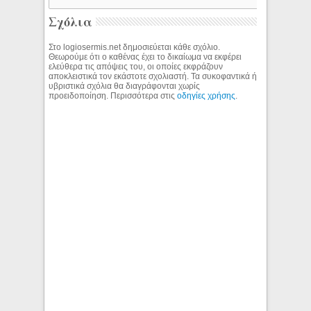
Σχόλια
Στο logiosermis.net δημοσιεύεται κάθε σχόλιο.
Θεωρούμε ότι ο καθένας έχει το δικαίωμα να εκφέρει
ελεύθερα τις απόψεις του, οι οποίες εκφράζουν
αποκλειστικά τον εκάστοτε σχολιαστή. Τα συκοφαντικά ή
υβριστικά σχόλια θα διαγράφονται χωρίς
προειδοποίηση. Περισσότερα στις
οδηγίες χρήσης
.