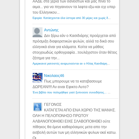
ΑΑΔΕ στα χερια των δανειστων και μας πινει το
αιμα... για να πηγαινουν τα λεφτα εξω και οχι υπερ
του Ελληνικου...
Εφορία: Κατάσχονται όλα ύστερα από 30 μέρες και χωρίς δικαστικές αποφάσεις - Λόγιος Ερμής
Αντώνης
Δεν ξέρω εάν ο Κασιδιάρης προέρχεται από
πρόσμιξη διαφορετικών φυλών, αλλά τα δικά σου
ελληνικά είναι για κλάματα. Κοίτα να μάθεις
στοιχειωδώς ορθογραφία...τουλάχιστον όταν θέτεις
ζήτημα για την...
Αμερικανοί ρατσιστές αναρωτιούνται αν ο Ηλίας Κασιδιάρης ανήκει στη λευκή φυλή... - Λόγιος Ερμής
Νικολαος46
Πως μπορουμε να το κατεβασουμε
ΔΩΡΕΑΝ!!!! Αν ειναι Εφικτο Αυτο?
Ένα βιβλίο που πολεμήθηκε γιατί ξυπνούσε συνειδήσεις... - Λόγιος Ερμής | Η γνώση ξεκινάει με την αναζήτηση...
ΓΕΓΟΝΟΣ
ΚΑΤΑΓΕΤΑΙ ΑΠΟ ΕΝΑ ΧΩΡΙΟ ΤΗΣ ΜΑΝΗΣ.
ΟΛΗ Η ΠΕΛΟΠΟΝΗΣΟ ΠΡΩΤΟΥ
ΑΛΒΑΝΟΠΟΙΗΘΕΙ ΕΙΧΕ ΣΛΑΒΟΠΟΙΗΘΕΙ ούτε
πίθηκος θα έμενε καθαρόαιμος μετα απο την
εισβολή αυτών των μη ελληνικών φυλων εκεί κατω.
Οι...