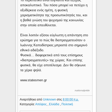
Το περιστατικό είναι εύγλωττο και εξόχως
αποκαλυπτικό. Του πόσα μπορεί να πετύχει η
οξυδέρκεια ενός ηγέτη, η φυσική
χαρισματικότητα της προσωπικότητάς του, και
η βαθιά γνώση του ψυχισμού της κοινωνίας
στην οποία απευθύνεται.
Είναι λοιπόν εξίσου εύγλωττη η απάντηση στο
ερώτημα για το πώς θα διαπραγματευόταν ο
Ιωάννης Καποδίστριας μπροστά στο σημερινό
εθνικό αδιέξοδο.
Φυσικά… διαφορετικά από τους επίσημους
«διαπραγματευτές» της χώρας. Και επίσης
φυσικά, θα είχε αποτέλεσμα. Δεν θα σήκωνε
τα χέρια ψηλά.
www.statesmen.gr
nationalpride
Αναρτήθηκε από
Unknown
στις
8:00:00 π.μ.
Κατηγορία:
Απόψεις
,
Ελλάδα
,
Πολιτική