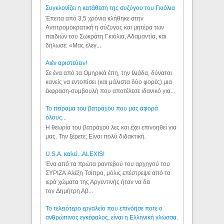
Συγκλονίζει η κατάθεση της συζύγου του Γκιόλια
Έπειτα από 3,5 χρόνια κλήθηκε στην
Αντιτρομοκρατική η σύζυγος και μητέρα των
παιδιών του Σωκράτη Γκιόλια, Αδαμαντία, και
δήλωσε: «Μας έλεγ...
Aιέν αριστεύειν!
Σε ένα από τα Ομηρικά έπη, την Ιλιάδα, δύναται
κανείς να εντοπίσει (και μάλιστα δύο φορές) μια
έκφραση-συμβουλή που αποτέλεσε ιδανικό για...
Το πείραμα του βατράχου που μας αφορά
όλους...
Η θεωρία του βατράχου λες και έχει επινοηθεί για
μας. Την ξέρετε; Είναι πολύ διδακτική.
U.S.A. καλεί...ALEXIS!
Ένα από τα πρώτα ραντεβού του αρχηγού του
ΣΥΡΙΖΑ Αλέξη Τσίπρα, μόλις επέστρεψε από τα
ιερά χώματα της Αργεντινής ήταν να δει
τον Δημήτρη Αβ...
Το τελειότερο εργαλείο που επινόησε ποτε ο
ανθρώπινος εγκέφαλος, είναι η Ελληνική γλώσσα.