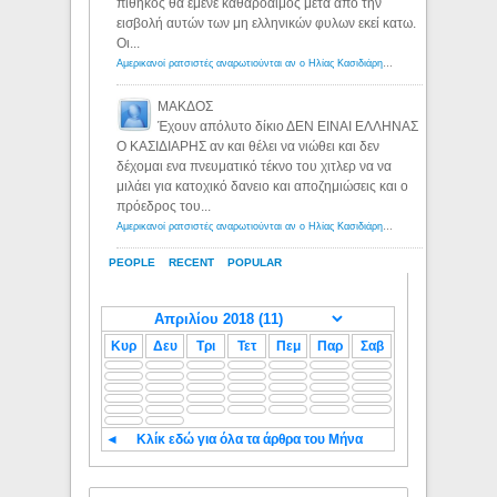
πίθηκος θα έμενε καθαρόαιμος μετα απο την
εισβολή αυτών των μη ελληνικών φυλων εκεί κατω.
Οι...
Αμερικανοί ρατσιστές αναρωτιούνται αν ο Ηλίας Κασιδιάρης ανήκει στη λευκή φυλή... - Λόγιος Ερμής
ΜΑΚΔΟΣ
Έχουν απόλυτο δίκιο ΔΕΝ ΕΙΝΑΙ ΕΛΛΗΝΑΣ
Ο ΚΑΣΙΔΙΑΡΗΣ αν και θέλει να νιώθει και δεν
δέχομαι ενα πνευματικό τέκνο του χιτλερ να να
μιλάει για κατοχικό δανειο και αποζημιώσεις και ο
πρόεδρος του...
Αμερικανοί ρατσιστές αναρωτιούνται αν ο Ηλίας Κασιδιάρης ανήκει στη λευκή φυλή... - Λόγιος Ερμής
PEOPLE
RECENT
POPULAR
Κυρ
Δευ
Τρι
Τετ
Πεμ
Παρ
Σαβ
◄
Κλίκ εδώ για όλα τα άρθρα του Μήνα