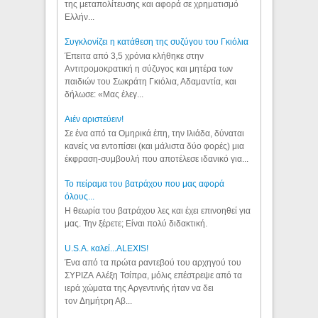
της μεταπολίτευσης και αφορά σε χρηματισμό
Ελλήν...
Συγκλονίζει η κατάθεση της συζύγου του Γκιόλια
Έπειτα από 3,5 χρόνια κλήθηκε στην
Αντιτρομοκρατική η σύζυγος και μητέρα των
παιδιών του Σωκράτη Γκιόλια, Αδαμαντία, και
δήλωσε: «Μας έλεγ...
Aιέν αριστεύειν!
Σε ένα από τα Ομηρικά έπη, την Ιλιάδα, δύναται
κανείς να εντοπίσει (και μάλιστα δύο φορές) μια
έκφραση-συμβουλή που αποτέλεσε ιδανικό για...
Το πείραμα του βατράχου που μας αφορά
όλους...
Η θεωρία του βατράχου λες και έχει επινοηθεί για
μας. Την ξέρετε; Είναι πολύ διδακτική.
U.S.A. καλεί...ALEXIS!
Ένα από τα πρώτα ραντεβού του αρχηγού του
ΣΥΡΙΖΑ Αλέξη Τσίπρα, μόλις επέστρεψε από τα
ιερά χώματα της Αργεντινής ήταν να δει
τον Δημήτρη Αβ...