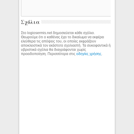
Σχόλια
Στο logiosermis.net δημοσιεύεται κάθε σχόλιο.
Θεωρούμε ότι ο καθένας έχει το δικαίωμα να εκφέρει
ελεύθερα τις απόψεις του, οι οποίες εκφράζουν
αποκλειστικά τον εκάστοτε σχολιαστή. Τα συκοφαντικά ή
υβριστικά σχόλια θα διαγράφονται χωρίς
προειδοποίηση. Περισσότερα στις
οδηγίες χρήσης
.