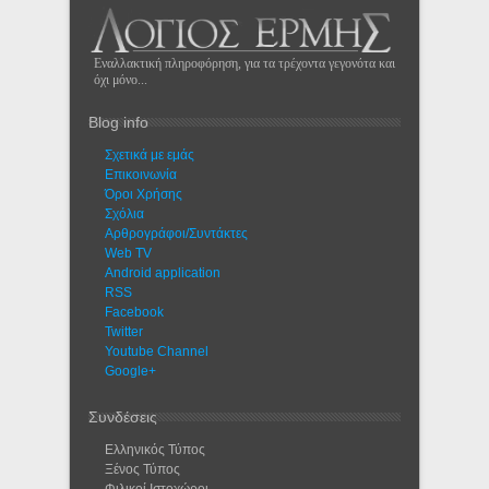
Εναλλακτική πληροφόρηση, για τα τρέχοντα γεγονότα και
όχι μόνο...
Blog info
Σχετικά με εμάς
Eπικοινωνία
Όροι Χρήσης
Σχόλια
Αρθρογράφοι/Συντάκτες
Web TV
Android application
RSS
Facebook
Twitter
Youtube Channel
Google+
Συνδέσεις
Ελληνικός Τύπος
Ξένος Τύπος