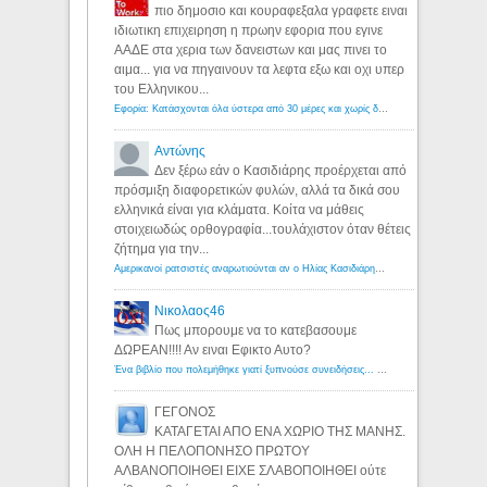
πιο δημοσιο και κουραφεξαλα γραφετε ειναι
ιδιωτικη επιχειρηση η πρωην εφορια που εγινε
ΑΑΔΕ στα χερια των δανειστων και μας πινει το
αιμα... για να πηγαινουν τα λεφτα εξω και οχι υπερ
του Ελληνικου...
Εφορία: Κατάσχονται όλα ύστερα από 30 μέρες και χωρίς δικαστικές αποφάσεις - Λόγιος Ερμής
Αντώνης
Δεν ξέρω εάν ο Κασιδιάρης προέρχεται από
πρόσμιξη διαφορετικών φυλών, αλλά τα δικά σου
ελληνικά είναι για κλάματα. Κοίτα να μάθεις
στοιχειωδώς ορθογραφία...τουλάχιστον όταν θέτεις
ζήτημα για την...
Αμερικανοί ρατσιστές αναρωτιούνται αν ο Ηλίας Κασιδιάρης ανήκει στη λευκή φυλή... - Λόγιος Ερμής
Νικολαος46
Πως μπορουμε να το κατεβασουμε
ΔΩΡΕΑΝ!!!! Αν ειναι Εφικτο Αυτο?
Ένα βιβλίο που πολεμήθηκε γιατί ξυπνούσε συνειδήσεις... - Λόγιος Ερμής | Η γνώση ξεκινάει με την αναζήτηση...
ΓΕΓΟΝΟΣ
ΚΑΤΑΓΕΤΑΙ ΑΠΟ ΕΝΑ ΧΩΡΙΟ ΤΗΣ ΜΑΝΗΣ.
ΟΛΗ Η ΠΕΛΟΠΟΝΗΣΟ ΠΡΩΤΟΥ
ΑΛΒΑΝΟΠΟΙΗΘΕΙ ΕΙΧΕ ΣΛΑΒΟΠΟΙΗΘΕΙ ούτε