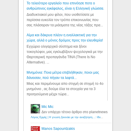
Το τελειότερο εργαλείο που επινόησε ποτε ο
ανθρώπινος εγκέφαλος, είναι η Ελληνική γλώσσα.
Διαδυκτιακοί μου φίλοι, που υιοθετίσατε με
περίσσια ευκολία τον τρόπο επικοινωνίας που
σας πλάσαραν τα μιάσματα της νέας τάξης πρα...
Αίμα και δάκρυα πλέον η εναλλακτική για την
χώρα, αλλά ο μόνος δρόμος προς την ελευθερία!
Εγχώριο ολιγαρχικό σύστημα και ξένοι
τοκογλύφοι, μας εγκλωβίζουν ψυχολογικά με την
Θαρτσερική προπαγάνδα TINA (There Is No
Alternative). ...
Μνημόνια: Ποια μέτρα επιβλήθηκαν, ποιοι μας
δάνεισαν, πού πήγαν τα λεφτά...
Μιας και περιμένουμε απο στιγμή σε στιγμή το 4ο
μνημόνιο , ας δούμε όλα τα στοιχεία για τα 3
προηγούμενα μέχρι τώρα...
Mic Mic
Δεν υπάρχει τέτοιο άρθρο στο planetnews
Λόγιος Ερμής | Η γνώση ξεκινάει με την αναζήτηση...: Ιδού οι 18 που χρωστούν 11 δις ευρώ!
Manos Sapountzakis