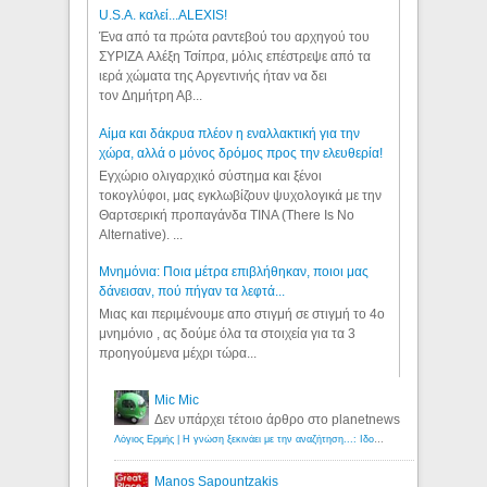
U.S.A. καλεί...ALEXIS!
Ένα από τα πρώτα ραντεβού του αρχηγού του
ΣΥΡΙΖΑ Αλέξη Τσίπρα, μόλις επέστρεψε από τα
ιερά χώματα της Αργεντινής ήταν να δει
τον Δημήτρη Αβ...
Αίμα και δάκρυα πλέον η εναλλακτική για την
χώρα, αλλά ο μόνος δρόμος προς την ελευθερία!
Εγχώριο ολιγαρχικό σύστημα και ξένοι
τοκογλύφοι, μας εγκλωβίζουν ψυχολογικά με την
Θαρτσερική προπαγάνδα TINA (There Is No
Alternative). ...
Μνημόνια: Ποια μέτρα επιβλήθηκαν, ποιοι μας
δάνεισαν, πού πήγαν τα λεφτά...
Μιας και περιμένουμε απο στιγμή σε στιγμή το 4ο
μνημόνιο , ας δούμε όλα τα στοιχεία για τα 3
προηγούμενα μέχρι τώρα...
Mic Mic
Δεν υπάρχει τέτοιο άρθρο στο planetnews
Λόγιος Ερμής | Η γνώση ξεκινάει με την αναζήτηση...: Ιδού οι 18 που χρωστούν 11 δις ευρώ!
Manos Sapountzakis