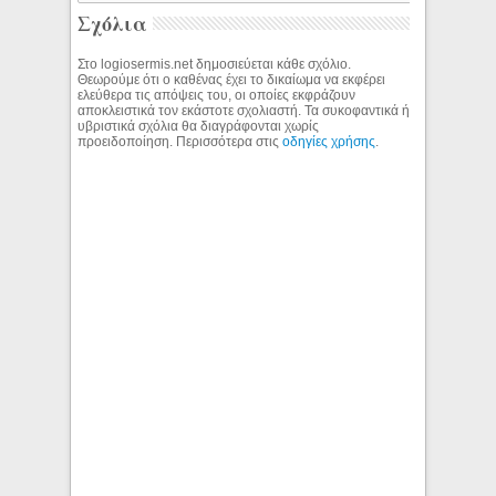
Σχόλια
Στο logiosermis.net δημοσιεύεται κάθε σχόλιο.
Θεωρούμε ότι ο καθένας έχει το δικαίωμα να εκφέρει
ελεύθερα τις απόψεις του, οι οποίες εκφράζουν
αποκλειστικά τον εκάστοτε σχολιαστή. Τα συκοφαντικά ή
υβριστικά σχόλια θα διαγράφονται χωρίς
προειδοποίηση. Περισσότερα στις
οδηγίες χρήσης
.