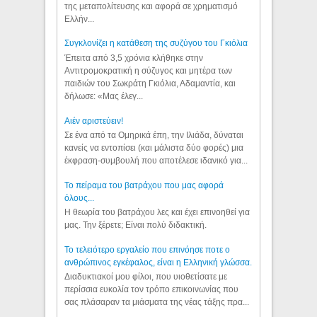
της μεταπολίτευσης και αφορά σε χρηματισμό
Ελλήν...
Συγκλονίζει η κατάθεση της συζύγου του Γκιόλια
Έπειτα από 3,5 χρόνια κλήθηκε στην
Αντιτρομοκρατική η σύζυγος και μητέρα των
παιδιών του Σωκράτη Γκιόλια, Αδαμαντία, και
δήλωσε: «Μας έλεγ...
Aιέν αριστεύειν!
Σε ένα από τα Ομηρικά έπη, την Ιλιάδα, δύναται
κανείς να εντοπίσει (και μάλιστα δύο φορές) μια
έκφραση-συμβουλή που αποτέλεσε ιδανικό για...
Το πείραμα του βατράχου που μας αφορά
όλους...
Η θεωρία του βατράχου λες και έχει επινοηθεί για
μας. Την ξέρετε; Είναι πολύ διδακτική.
Το τελειότερο εργαλείο που επινόησε ποτε ο
ανθρώπινος εγκέφαλος, είναι η Ελληνική γλώσσα.
Διαδυκτιακοί μου φίλοι, που υιοθετίσατε με
περίσσια ευκολία τον τρόπο επικοινωνίας που
σας πλάσαραν τα μιάσματα της νέας τάξης πρα...