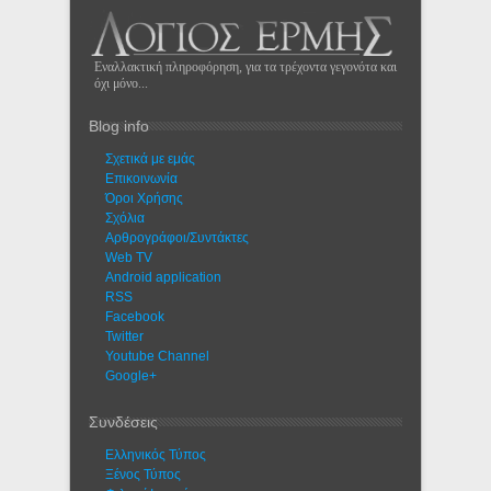
Εναλλακτική πληροφόρηση, για τα τρέχοντα γεγονότα και
όχι μόνο...
Blog info
Σχετικά με εμάς
Eπικοινωνία
Όροι Χρήσης
Σχόλια
Αρθρογράφοι/Συντάκτες
Web TV
Android application
RSS
Facebook
Twitter
Youtube Channel
Google+
Συνδέσεις
Ελληνικός Τύπος
Ξένος Τύπος