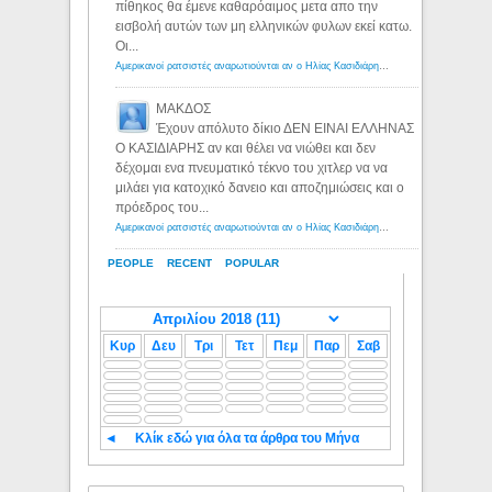
πίθηκος θα έμενε καθαρόαιμος μετα απο την
εισβολή αυτών των μη ελληνικών φυλων εκεί κατω.
Οι...
Αμερικανοί ρατσιστές αναρωτιούνται αν ο Ηλίας Κασιδιάρης ανήκει στη λευκή φυλή... - Λόγιος Ερμής
ΜΑΚΔΟΣ
Έχουν απόλυτο δίκιο ΔΕΝ ΕΙΝΑΙ ΕΛΛΗΝΑΣ
Ο ΚΑΣΙΔΙΑΡΗΣ αν και θέλει να νιώθει και δεν
δέχομαι ενα πνευματικό τέκνο του χιτλερ να να
μιλάει για κατοχικό δανειο και αποζημιώσεις και ο
πρόεδρος του...
Αμερικανοί ρατσιστές αναρωτιούνται αν ο Ηλίας Κασιδιάρης ανήκει στη λευκή φυλή... - Λόγιος Ερμής
PEOPLE
RECENT
POPULAR
Κυρ
Δευ
Τρι
Τετ
Πεμ
Παρ
Σαβ
◄
Κλίκ εδώ για όλα τα άρθρα του Μήνα