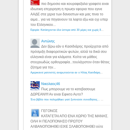
πιο δημοσιο και κουραφεξαλα γραφετε ειναι
ιδιωτικη επιχειρηση η πρωην εφορια που εγινε
ΑΑΔΕ στα χερια των δανειστων και μας πινει το
αιμα... για να πηγαινουν τα λεφτα εξω και οχι υπερ
του Ελληνικου...
Εφορία: Κατάσχονται όλα ύστερα από 30 μέρες και χωρίς δικαστικές αποφάσεις - Λόγιος Ερμής
Αντώνης
Δεν ξέρω εάν ο Κασιδιάρης προέρχεται από
πρόσμιξη διαφορετικών φυλών, αλλά τα δικά σου
ελληνικά είναι για κλάματα. Κοίτα να μάθεις
στοιχειωδώς ορθογραφία...τουλάχιστον όταν θέτεις
ζήτημα για την...
Αμερικανοί ρατσιστές αναρωτιούνται αν ο Ηλίας Κασιδιάρης ανήκει στη λευκή φυλή... - Λόγιος Ερμής
Νικολαος46
Πως μπορουμε να το κατεβασουμε
ΔΩΡΕΑΝ!!!! Αν ειναι Εφικτο Αυτο?
Ένα βιβλίο που πολεμήθηκε γιατί ξυπνούσε συνειδήσεις... - Λόγιος Ερμής | Η γνώση ξεκινάει με την αναζήτηση...
ΓΕΓΟΝΟΣ
ΚΑΤΑΓΕΤΑΙ ΑΠΟ ΕΝΑ ΧΩΡΙΟ ΤΗΣ ΜΑΝΗΣ.
ΟΛΗ Η ΠΕΛΟΠΟΝΗΣΟ ΠΡΩΤΟΥ
ΑΛΒΑΝΟΠΟΙΗΘΕΙ ΕΙΧΕ ΣΛΑΒΟΠΟΙΗΘΕΙ ούτε