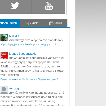
Δημοφιλή
Σχόλια
Αρχείο
Mic Mic
Δεν υπάρχει τέτοιο άρθρο στο planetnews
Λόγιος Ερμής | Η γνώση ξεκινάει με την αναζήτηση...: Ιδού οι 18 που χρωστούν 11 δις ευρώ!
·
6 years ago
Manos Sapountzakis
πιο δημοσιο και κουραφεξαλα γραφετε ειναι
ιδιωτικη επιχειρηση η πρωην εφορια που εγινε
ΑΑΔΕ στα χερια των δανειστων και μας πινει το
αιμα... για να πηγαινουν τα λεφτα εξω και οχι υπερ
του Ελληνικου...
Εφορία: Κατάσχονται όλα ύστερα από 30 μέρες και χωρίς δικαστικές αποφάσεις - Λόγιος Ερμής
·
6 years ag
Αντώνης
Δεν ξέρω εάν ο Κασιδιάρης προέρχεται από
πρόσμιξη διαφορετικών φυλών, αλλά τα δικά σου
ελληνικά είναι για κλάματα. Κοίτα να μάθεις
στοιχειωδώς ορθογραφία...τουλάχιστον όταν θέτεις