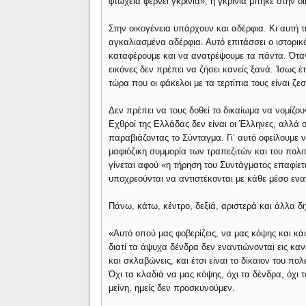
φτώχεια φέρνει γκρίνια», η γκρίνια μπήκε στην 
Στην οικογένεια υπάρχουν και αδέρφια. Κι αυτή τ
αγκαλιασμένα αδέρφια. Αυτό επιτάσσει ο ιστορικός
καταφέρουμε και να ανατρέψουμε τα πάντα. Ότα
εικόνες δεν πρέπει να ζήσει κανείς ξανά. Ίσως έ
τώρα που οι φάκελοι με τα τερτίπια τους είναι ζ
Δεν πρέπει να τους δοθεί το δικαίωμα να νομίζου
Εχθροί της Ελλάδας δεν είναι οι Έλληνες, αλλά ο
παραβιάζοντας το Σύνταγμα. Γι’ αυτό οφείλουμε
μαφιόζικη συμμορία των τραπεζιτών και του πολι
γίνεται αφού «η τήρηση του Συντάγματος επαφίετ
υποχρεούνται να αντιστέκονται με κάθε μέσο εναν
Πάνω, κάτω, κέντρο, δεξιά, αριστερά και άλλα 
«Αυτό οπού μας φοβερίζεις, να μας κόψης και κά
διατί τα άψυχα δένδρα δεν εναντιώνονται εις κα
και σκλαβώνεις, και έτσι είναι το δίκαιον του π
Όχι τα κλαδιά να μας κόψης, όχι τα δένδρα, όχι
μείνη, ημείς δεν προσκυνούμεν.