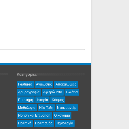
Κατηγορίες
Featured
Αναλύσεις
Αποκαλύψεις
Αρθρογραφία
Αφιερώματα
Ελλάδα
Επιστήμη
Ιστορία
Κόσμος
Μυθολογία
Νέα Τάξη
Ντοκιμαντέρ
Νόηση και Επινόηση
Οικονομία
Πολιτική
Πολιτισμός
Τεχνολογία