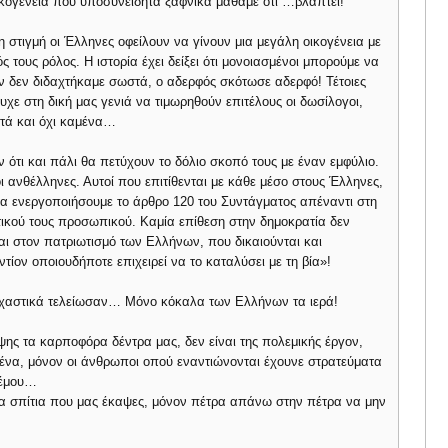
οικογένεια που υποσυνείδητα ξαφνικά μάθαμε ότι …βλάπτει!
η στιγμή οι Έλληνες οφείλουν να γίνουν μια μεγάλη οικογένεια με
 τους ρόλος. Η ιστορία έχει δείξει ότι μονοιασμένοι μπορούμε να
ν δεν διδαχτήκαμε σωστά, ο αδερφός σκότωσε αδερφό! Τέτοιες
τυχε στη δική μας γενιά να τιμωρηθούν επιτέλους οι δωσίλογοι,
εστά και όχι καμένα…
ν ότι και πάλι θα πετύχουν το δόλιο σκοπό τους με έναν εμφύλιο.
ι ανθέλληνες. Αυτοί που επιτίθενται με κάθε μέσο στους Έλληνες,
 να ενεργοποιήσουμε το άρθρο 120 του Συντάγματος απέναντι στη
τικού τους προσωπικού. Καμία επίθεση στην δημοκρατία δεν
αι στον πατριωτισμό των Ελλήνων, που δικαιούνται και
τίον οποιουδήποτε επιχειρεί να το καταλύσει με τη βία»!
διχαστικά τελείωσαν… Μόνο κόκαλα των Ελλήνων τα ιερά!
ψης τα καρποφόρα δέντρα μας, δεν είναι της πολεμικής έργον,
νένα, μόνον οι άνθρωποι οπού εναντιώνονται έχουνε στρατεύματα
ολέμου…
 τα σπίτια που μας έκαψες, μόνον πέτρα απάνω στην πέτρα να μην