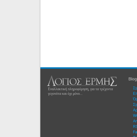
Blog
Σχ
Εναλλακτική πληροφόρηση, για τα τρέχοντα
γεγονότα και όχι μόνο...
Eπ
Όρ
Σχ
Αρ
W
An
R
F