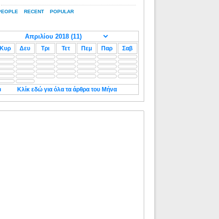
PEOPLE
RECENT
POPULAR
Κυρ
Δευ
Τρι
Τετ
Πεμ
Παρ
Σαβ
◄
Κλίκ εδώ για όλα τα άρθρα του Μήνα