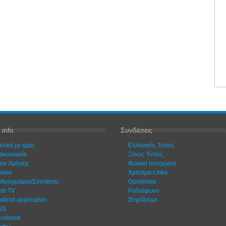
 info
Συνδέσεις
ετικά με εμάς
Ελληνικός Τύπος
ικοινωνία
Ξένος Τύπος
οι Χρήσης
Φιλικοί Ιστοχώροι
όλια
Χρήσιμα Links
θρογράφοι/Συντάκτες
Ομογένεια
eb TV
Ραδιόφωνο
droid application
Στηρίζουμε
SS
acebook