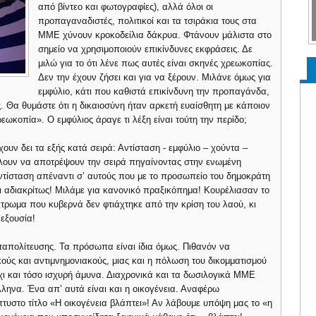
από βίντεο και φωτογραφίες), αλλά όλοι οι
προπαγαναδιστές, πολιτικοί και τα τσιράκια τους στα
ΜΜΕ χύνουν κροκοδείλια δάκρυα. Φτάνουν μάλιστα στο
σημείο να χρησιμοποιούν επικίνδυνες εκφράσεις. Δε
μιλώ για το ότι λένε πως αυτές είναι σκηνές χρεωκοπίας.
Δεν την έχουν ζήσει και για να ξέρουν. Μιλάνε όμως για
εμφύλιο, κάτι που καθιστά επικίνδυνη την προπαγάνδα,
 Θα θυμάστε ότι η δικαιοσύνη ήταν αρκετή ευαίσθητη με κάποιον
ωκοπία». Ο εμφύλιος άραγε τι λέξη είναι τούτη την περίδο;
χουν δει τα εξής κατά σειρά: Αντίσταση - εμφύλιο – χούντα –
ίλουν να αποτρέψουν την σειρά πηγαίνοντας στην ενωμένη
ντίσταση απέναντι σ’ αυτούς που με το προσωπείο του δημοκράτη
ι αδιακρίτως! Μιλάμε για κανονικό πραξικόπημα! Κουρέλιασαν το
έκτρωμα που κυβερνά δεν φτιάχτηκε από την κρίση του λαού, κι
 εξουσία!
ταπολίτευσης. Τα πρόσωπα είναι ίδια όμως. Πιθανόν να
ούς και αντιμνημονιακούς, μιας και η πόλωση του δικομματισμού
χι και τόσο ισχυρή άμυνα. Διαχρονικά και τα δωσιλογικά ΜΜΕ
ληνα. Ένα απ’ αυτά είναι και η οικογένεια. Αναφέρω
πτυστο τίτλο «Η οικογένεια βλάπτει»! Αν λάβουμε υπόψη μας το «η