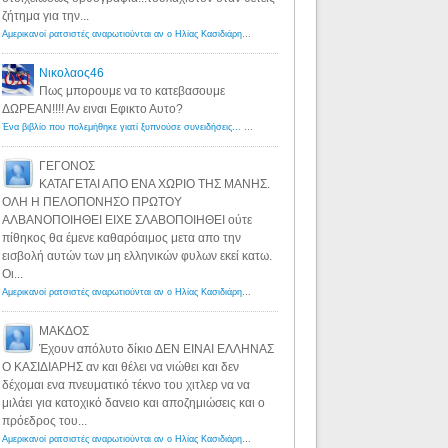
ζήτημα για την...
Αμερικανοί ρατσιστές αναρωτιούνται αν ο Ηλίας Κασιδιάρης ανήκει στη λευκή φυλή... - Λόγιος Ερμής
·
7 yea
Νικολαος46
Πως μπορουμε να το κατεβασουμε
ΔΩΡΕΑΝ!!!! Αν ειναι Εφικτο Αυτο?
Ένα βιβλίο που πολεμήθηκε γιατί ξυπνούσε συνειδήσεις... - Λόγιος Ερμής | Η γνώση ξεκινάει με την αναζήτηση...
ΓΕΓΟΝΟΣ
ΚΑΤΑΓΕΤΑΙ ΑΠΟ ΕΝΑ ΧΩΡΙΟ ΤΗΣ ΜΑΝΗΣ.
ΟΛΗ Η ΠΕΛΟΠΟΝΗΣΟ ΠΡΩΤΟΥ
ΑΛΒΑΝΟΠΟΙΗΘΕΙ ΕΙΧΕ ΣΛΑΒΟΠΟΙΗΘΕΙ ούτε
πίθηκος θα έμενε καθαρόαιμος μετα απο την
εισβολή αυτών των μη ελληνικών φυλων εκεί κατω.
Οι...
Αμερικανοί ρατσιστές αναρωτιούνται αν ο Ηλίας Κασιδιάρης ανήκει στη λευκή φυλή... - Λόγιος Ερμής
·
8 yea
ΜΑΚΔΟΣ
Έχουν απόλυτο δίκιο ΔΕΝ ΕΙΝΑΙ ΕΛΛΗΝΑΣ
Ο ΚΑΣΙΔΙΑΡΗΣ αν και θέλει να νιώθει και δεν
δέχομαι ενα πνευματικό τέκνο του χιτλερ να να
μιλάει για κατοχικό δανειο και αποζημιώσεις και ο
πρόεδρος του...
Αμερικανοί ρατσιστές αναρωτιούνται αν ο Ηλίας Κασιδιάρης ανήκει στη λευκή φυλή... - Λόγιος Ερμής
·
8 yea