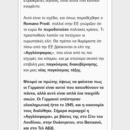
Ευρωκράτες δηλαδή, είναι αυτοί που κάνουν
κουμάντο.
Αυτό είναι το σχέδιο, και όπως παραδέχθηκε ο
Romano Prodi
, πολλοί στην ΕΕ γνώριζαν ότι
το ευρώ θα
πυροδοτούσε
πολιτικές κρίσεις. Τι
προσπαθούν λοιπόν να πετύχουν οι
ευρωπαϊκές ελίτ; Θα πρέπει να θυμόμαστε ότι
πίσω από την ΕΕ βρίσκονται οι ελίτ της
«
Αγγλόσφαιρας
», που είναι από τις πιο
ισχυρές του κόσμου, και με απώτερο σκοπό την
επιβολή μιας
παγκόσμιας διακυβέρνησης
,
και μιας
νέας παγκόσμιας τάξης
.
Μπορεί εκ πρώτης όψεως να φαίνεται πως
οι Γερμανοί είναι αυτοί που κατευθύνουν τα
πάντα, αλλά αυτό είναι απλά ένα παιχνίδι
σκιών. Οι Γερμανοί υπέστησαν
ολοκληρωτική ήττα το 1945, και η οικονομία
τους διαλύθηκε. Σήμερα κυριαρχεί η
«Αγγλόσφαιρα», με βάσεις της στο Σίτυ του
Λονδίνου, στην Ουάσιγκτον, στο Βατικανό,
και στο Τελ Αβίβ.