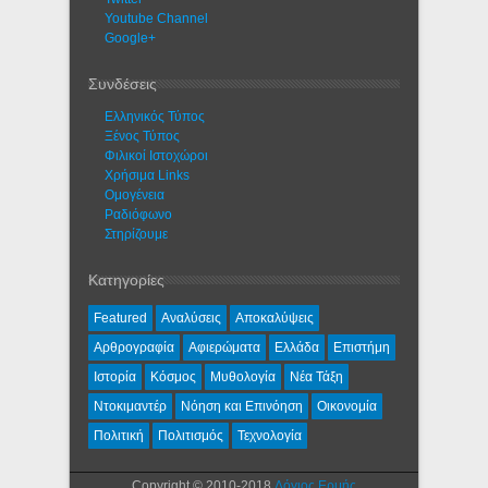
Youtube Channel
Google+
Συνδέσεις
Ελληνικός Τύπος
Ξένος Τύπος
Φιλικοί Ιστοχώροι
Χρήσιμα Links
Ομογένεια
Ραδιόφωνο
Στηρίζουμε
Κατηγορίες
Featured
Αναλύσεις
Αποκαλύψεις
Αρθρογραφία
Αφιερώματα
Ελλάδα
Επιστήμη
Ιστορία
Κόσμος
Μυθολογία
Νέα Τάξη
Ντοκιμαντέρ
Νόηση και Επινόηση
Οικονομία
Πολιτική
Πολιτισμός
Τεχνολογία
Copyright © 2010-2018
Λόγιος Ερμής