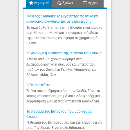
Δημοφιλή
Σχόλια
Αρχείο
Φάκελος Siemens: Το μεγαλύτερο πολιτικό και
οικονομικό σκάνδαλο της μεταπολίτευσης!
Το σκάνδαλο Siemens στην Ελλάδα είναι ίσως το
μεγαλύτερο πολιτικό και οικονομικό σκάνδαλο
της μεταπολίτευσης και αφορά σε χρηματισμό
Ελλήν...
Συγκλονίζει η κατάθεση της συζύγου του Γκιόλια
Έπειτα από 3,5 χρόνια κλήθηκε στην
Αντιτρομοκρατική η σύζυγος και μητέρα των
παιδιών του Σωκράτη Γκιόλια, Αδαμαντία, και
δήλωσε: «Μας έλεγ...
Aιέν αριστεύειν!
Σε ένα από τα Ομηρικά έπη, την Ιλιάδα, δύναται
κανείς να εντοπίσει (και μάλιστα δύο φορές) μια
έκφραση-συμβουλή που αποτέλεσε ιδανικό για...
Το πείραμα του βατράχου που μας αφορά
όλους...
Η θεωρία του βατράχου λες και έχει επινοηθεί για
μας. Την ξέρετε; Είναι πολύ διδακτική.