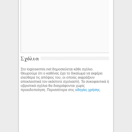
Σχόλια
Στο logiosermis.net δημοσιεύεται κάθε σχόλιο.
Θεωρούμε ότι ο καθένας έχει το δικαίωμα να εκφέρει
ελεύθερα τις απόψεις του, οι οποίες εκφράζουν
αποκλειστικά τον εκάστοτε σχολιαστή. Τα συκοφαντικά ή
υβριστικά σχόλια θα διαγράφονται χωρίς
προειδοποίηση. Περισσότερα στις
οδηγίες χρήσης
.