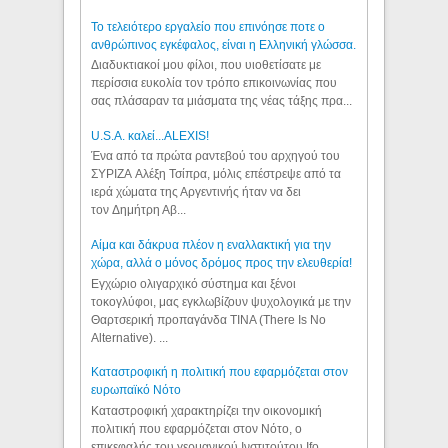
Το τελειότερο εργαλείο που επινόησε ποτε ο
ανθρώπινος εγκέφαλος, είναι η Ελληνική γλώσσα.
Διαδυκτιακοί μου φίλοι, που υιοθετίσατε με
περίσσια ευκολία τον τρόπο επικοινωνίας που
σας πλάσαραν τα μιάσματα της νέας τάξης πρα...
U.S.A. καλεί...ALEXIS!
Ένα από τα πρώτα ραντεβού του αρχηγού του
ΣΥΡΙΖΑ Αλέξη Τσίπρα, μόλις επέστρεψε από τα
ιερά χώματα της Αργεντινής ήταν να δει
τον Δημήτρη Αβ...
Αίμα και δάκρυα πλέον η εναλλακτική για την
χώρα, αλλά ο μόνος δρόμος προς την ελευθερία!
Εγχώριο ολιγαρχικό σύστημα και ξένοι
τοκογλύφοι, μας εγκλωβίζουν ψυχολογικά με την
Θαρτσερική προπαγάνδα TINA (There Is No
Alternative). ...
Καταστροφική η πολιτική που εφαρμόζεται στον
ευρωπαϊκό Νότο
Καταστροφική χαρακτηρίζει την οικονομική
πολιτική που εφαρμόζεται στον Νότο, ο
επικεφαλής του γερμανικού Ινστιτούτου Ifo,