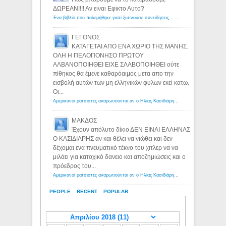
ΔΩΡΕΑΝ!!!! Αν ειναι Εφικτο Αυτο?
Ένα βιβλίο που πολεμήθηκε γιατί ξυπνούσε συνειδήσεις... - Λόγιος Ερμής | Η γνώση ξεκινάει με την αναζήτηση...
ΓΕΓΟΝΟΣ
ΚΑΤΑΓΕΤΑΙ ΑΠΟ ΕΝΑ ΧΩΡΙΟ ΤΗΣ ΜΑΝΗΣ.
ΟΛΗ Η ΠΕΛΟΠΟΝΗΣΟ ΠΡΩΤΟΥ
ΑΛΒΑΝΟΠΟΙΗΘΕΙ ΕΙΧΕ ΣΛΑΒΟΠΟΙΗΘΕΙ ούτε
πίθηκος θα έμενε καθαρόαιμος μετα απο την
εισβολή αυτών των μη ελληνικών φυλων εκεί κατω.
Οι...
Αμερικανοί ρατσιστές αναρωτιούνται αν ο Ηλίας Κασιδιάρης ανήκει στη λευκή φυλή... - Λόγιος Ερμής
ΜΑΚΔΟΣ
Έχουν απόλυτο δίκιο ΔΕΝ ΕΙΝΑΙ ΕΛΛΗΝΑΣ
Ο ΚΑΣΙΔΙΑΡΗΣ αν και θέλει να νιώθει και δεν
δέχομαι ενα πνευματικό τέκνο του χιτλερ να να
μιλάει για κατοχικό δανειο και αποζημιώσεις και ο
πρόεδρος του...
Αμερικανοί ρατσιστές αναρωτιούνται αν ο Ηλίας Κασιδιάρης ανήκει στη λευκή φυλή... - Λόγιος Ερμής
PEOPLE
RECENT
POPULAR