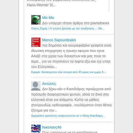
Hans-Werner Si...
Mic Mic
Δεν υπάρχει τέτοιο άρθρο στο planetnews
Λόγιος Ερμής | Η γνώση ξεκινάει με την αναζήτηση...: Ιδού οι 18 που χρωστούν 11 δις ευρώ!
Manos Sapountzakis
πιο δημοσιο και κουραφεξαλα γραφετε ειναι
ιδιωτικη επιχειρηση η πρωην εφορια που εγινε
ΑΑΔΕ στα χερια των δανειστων και μας πινει το
αιμα... για να πηγαινουν τα λεφτα εξω και οχι υπερ
του Ελληνικου...
Εφορία: Κατάσχονται όλα ύστερα από 30 μέρες και χωρίς δικαστικές αποφάσεις - Λόγιος Ερμής
Αντώνης
Δεν ξέρω εάν ο Κασιδιάρης προέρχεται από
πρόσμιξη διαφορετικών φυλών, αλλά τα δικά σου
ελληνικά είναι για κλάματα. Κοίτα να μάθεις
στοιχειωδώς ορθογραφία...τουλάχιστον όταν θέτεις
ζήτημα για την...
Αμερικανοί ρατσιστές αναρωτιούνται αν ο Ηλίας Κασιδιάρης ανήκει στη λευκή φυλή... - Λόγιος Ερμής
Νικολαος46
Πως μπορουμε να το κατεβασουμε