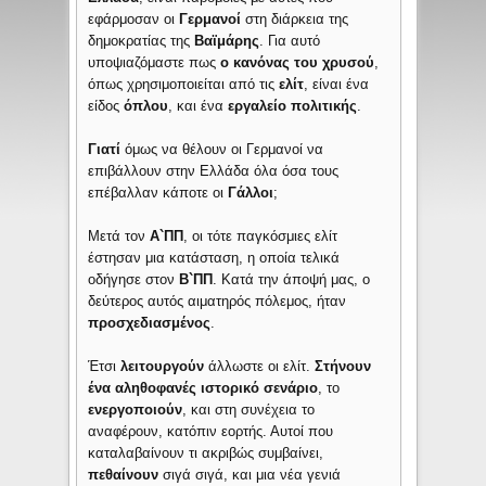
εφάρμοσαν οι
Γερμανοί
στη διάρκεια της
δημοκρατίας της
Βαϊμάρης
. Για αυτό
υποψιαζόμαστε πως
ο κανόνας του χρυσού
,
όπως χρησιμοποιείται από τις
ελίτ
, είναι ένα
είδος
όπλου
, και ένα
εργαλείο πολιτικής
.
Γιατί
όμως να θέλουν οι Γερμανοί να
επιβάλλουν στην Ελλάδα όλα όσα τους
επέβαλλαν κάποτε οι
Γάλλοι
;
Μετά τον
Α`ΠΠ
, οι τότε παγκόσμιες ελίτ
έστησαν μια κατάσταση, η οποία τελικά
οδήγησε στον
Β`ΠΠ
. Κατά την άποψή μας, ο
δεύτερος αυτός αιματηρός πόλεμος, ήταν
προσχεδιασμένος
.
Έτσι
λειτουργούν
άλλωστε οι ελίτ.
Στήνουν
ένα αληθοφανές ιστορικό σενάριο
, το
ενεργοποιούν
, και στη συνέχεια το
αναφέρουν, κατόπιν εορτής. Αυτοί που
καταλαβαίνουν τι ακριβώς συμβαίνει,
πεθαίνουν
σιγά σιγά, και μια νέα γενιά