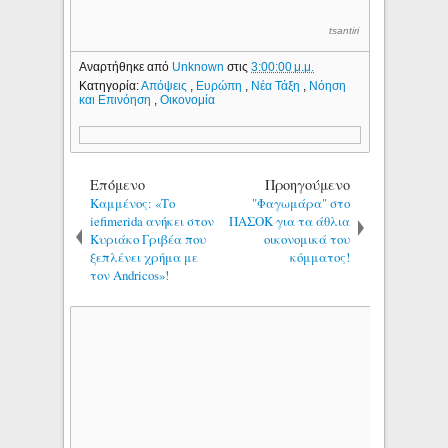
tsantiri
Αναρτήθηκε από
Unknown
στις
3:00:00 μ.μ.
Κατηγορία:
Απόψεις
,
Ευρώπη
,
Νέα Τάξη
,
Νόηση
και Επινόηση
,
Οικονομία
Επόμενο
Προηγούμενο
Καμμένος: «Το
"Φαγωμάρα" στο
iefimerida ανήκει στον
ΠΑΣΟΚ για τα άθλια
Κυριάκο Γριβέα που
οικονομικά του
ξεπλένει χρήμα με
κόμματος!
τον Andricos»!