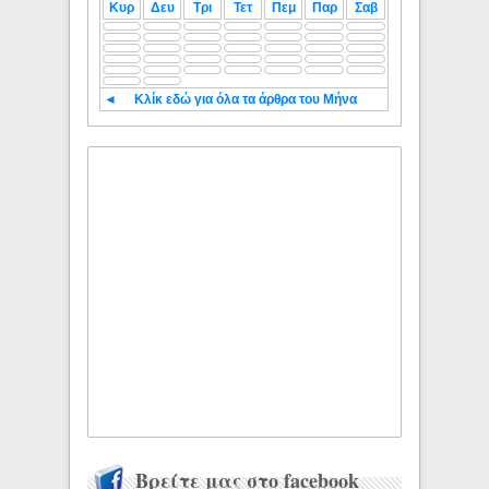
Κυρ
Δευ
Τρι
Τετ
Πεμ
Παρ
Σαβ
◄
Κλίκ εδώ για όλα τα άρθρα του Μήνα
Βρείτε μας στο facebook