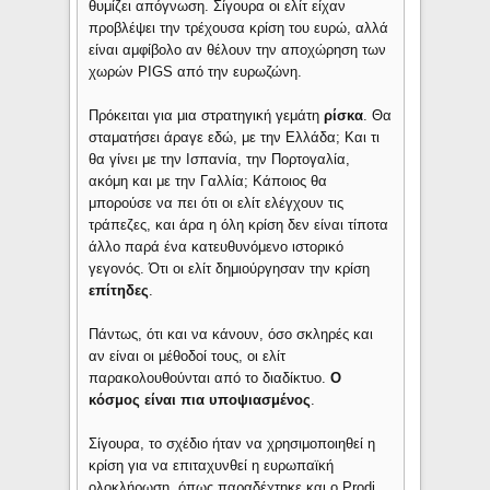
θυμίζει απόγνωση. Σίγουρα οι ελίτ είχαν
προβλέψει την τρέχουσα κρίση του ευρώ, αλλά
είναι αμφίβολο αν θέλουν την αποχώρηση των
χωρών PIGS από την ευρωζώνη.
Πρόκειται για μια στρατηγική γεμάτη
ρίσκα
. Θα
σταματήσει άραγε εδώ, με την Ελλάδα; Και τι
θα γίνει με την Ισπανία, την Πορτογαλία,
ακόμη και με την Γαλλία; Κάποιος θα
μπορούσε να πει ότι οι ελίτ ελέγχουν τις
τράπεζες, και άρα η όλη κρίση δεν είναι τίποτα
άλλο παρά ένα κατευθυνόμενο ιστορικό
γεγονός. Ότι οι ελίτ δημιούργησαν την κρίση
επίτηδες
.
Πάντως, ότι και να κάνουν, όσο σκληρές και
αν είναι οι μέθοδοί τους, οι ελίτ
παρακολουθούνται από το διαδίκτυο.
Ο
κόσμος είναι πια υποψιασμένος
.
Σίγουρα, το σχέδιο ήταν να χρησιμοποιηθεί η
κρίση για να επιταχυνθεί η ευρωπαϊκή
ολοκλήρωση, όπως παραδέχτηκε και ο Prodi.