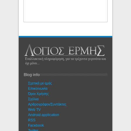
Εναλλακτική πληροφόρηση, για τα τρέχοντα γεγονότα και
όχι μόνο...
Blog info
Σχετικά με εμάς
Eπικοινωνία
Όροι Χρήσης
Σχόλια
Αρθρογράφοι/Συντάκτες
Web TV
Android application
RSS
Facebook
Twitter