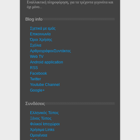
Εναλλακτική πληροφόρηση, για τα τρέχοντα γεγονότα και
όχι μόνο...
Blog info
Σχετικά με εμάς
Eπικοινωνία
Όροι Χρήσης
Σχόλια
Αρθρογράφοι/Συντάκτες
Web TV
Android application
RSS
Facebook
Twitter
Youtube Channel
Google+
Συνδέσεις
Ελληνικός Τύπος
Ξένος Τύπος
Φιλικοί Ιστοχώροι
Χρήσιμα Links
Ομογένεια