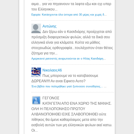
αιμα... για να πηγαινουν τα λεφτα εξω και οχι υπερ
του Ελληνικου...
Εφορία: Κατάσχονται όλα ύστερα από 30 μέρες και χωρίς δικαστικές αποφάσεις - Λόγιος Ερμής
Αντώνης
Δεν ξέρω εάν ο Κασιδιάρης προέρχεται από
πρόσμιξη διαφορετικών φυλών, αλλά τα δικά σου
ελληνικά είναι για κλάματα. Κοίτα να μάθεις
στοιχειωδώς ορθογραφία...τουλάχιστον όταν θέτεις
ζήτημα για την...
Αμερικανοί ρατσιστές αναρωτιούνται αν ο Ηλίας Κασιδιάρης ανήκει στη λευκή φυλή... - Λόγιος Ερμής
Νικολαος46
Πως μπορουμε να το κατεβασουμε
ΔΩΡΕΑΝ!!!! Αν ειναι Εφικτο Αυτο?
Ένα βιβλίο που πολεμήθηκε γιατί ξυπνούσε συνειδήσεις... - Λόγιος Ερμής | Η γνώση ξεκινάει με την αναζήτηση...
ΓΕΓΟΝΟΣ
ΚΑΤΑΓΕΤΑΙ ΑΠΟ ΕΝΑ ΧΩΡΙΟ ΤΗΣ ΜΑΝΗΣ.
ΟΛΗ Η ΠΕΛΟΠΟΝΗΣΟ ΠΡΩΤΟΥ
ΑΛΒΑΝΟΠΟΙΗΘΕΙ ΕΙΧΕ ΣΛΑΒΟΠΟΙΗΘΕΙ ούτε
πίθηκος θα έμενε καθαρόαιμος μετα απο την
εισβολή αυτών των μη ελληνικών φυλων εκεί κατω.
Οι...