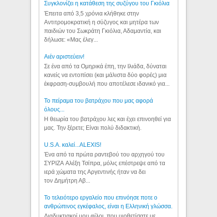
Συγκλονίζει η κατάθεση της συζύγου του Γκιόλια
Έπειτα από 3,5 χρόνια κλήθηκε στην
Αντιτρομοκρατική η σύζυγος και μητέρα των
παιδιών του Σωκράτη Γκιόλια, Αδαμαντία, και
δήλωσε: «Μας έλεγ...
Aιέν αριστεύειν!
Σε ένα από τα Ομηρικά έπη, την Ιλιάδα, δύναται
κανείς να εντοπίσει (και μάλιστα δύο φορές) μια
έκφραση-συμβουλή που αποτέλεσε ιδανικό για...
Το πείραμα του βατράχου που μας αφορά
όλους...
Η θεωρία του βατράχου λες και έχει επινοηθεί για
μας. Την ξέρετε; Είναι πολύ διδακτική.
U.S.A. καλεί...ALEXIS!
Ένα από τα πρώτα ραντεβού του αρχηγού του
ΣΥΡΙΖΑ Αλέξη Τσίπρα, μόλις επέστρεψε από τα
ιερά χώματα της Αργεντινής ήταν να δει
τον Δημήτρη Αβ...
Το τελειότερο εργαλείο που επινόησε ποτε ο
ανθρώπινος εγκέφαλος, είναι η Ελληνική γλώσσα.
Διαδυκτιακοί μου φίλοι, που υιοθετίσατε με