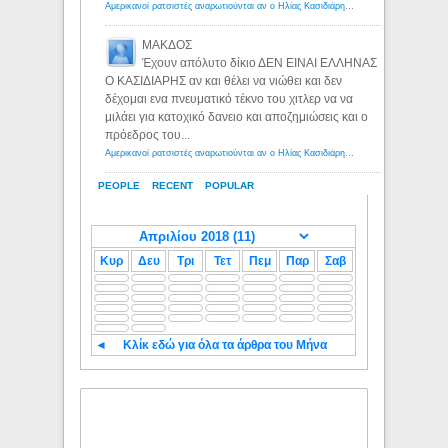
Αμερικανοί ρατσιστές αναρωτιούνται αν ο Ηλίας Κασιδιάρης ανήκει στη λευκή φυλή... - Λόγιος Ερμής
ΜΑΚΔΟΣ
Έχουν απόλυτο δίκιο ΔΕΝ ΕΙΝΑΙ ΕΛΛΗΝΑΣ
Ο ΚΑΣΙΔΙΑΡΗΣ αν και θέλει να νιώθει και δεν
δέχομαι ενα πνευματικό τέκνο του χιτλερ να να
μιλάει για κατοχικό δανειο και αποζημιώσεις και ο
πρόεδρος του...
Αμερικανοί ρατσιστές αναρωτιούνται αν ο Ηλίας Κασιδιάρης ανήκει στη λευκή φυλή... - Λόγιος Ερμής
PEOPLE
RECENT
POPULAR
Κυρ
Δευ
Τρι
Τετ
Πεμ
Παρ
Σαβ
◄
Κλίκ εδώ για όλα τα άρθρα του Μήνα