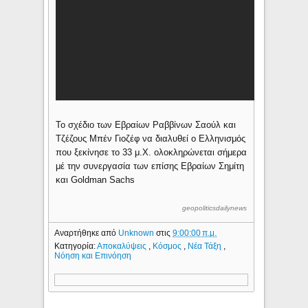
Το σχέδιο των Εβραίων Ραββίνων Σαούλ και
Τζέζους Μπέν Γιοζέφ να διαλυθεί ο Ελληνισμός
που ξεκίνησε το 33 μ.Χ. ολοκληρώνεται σήμερα
μέ την συνεργασία των επίσης Εβραίων Σημίτη
και Goldman Sachs
geopoliticsdailynews
Αναρτήθηκε από
Unknown
στις
9:00:00 π.μ.
Κατηγορία:
Αποκαλύψεις
,
Κόσμος
,
Νέα Τάξη
,
Νόηση και Επινόηση