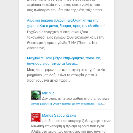
περίσσια ευκολία τον τρόπο επικοινωνίας που
σας πλάσαραν τα μιάσματα της νέας τάξης πρα...
Αίμα και δάκρυα πλέον η εναλλακτική για την
χώρα, αλλά ο μόνος δρόμος προς την ελευθερία!
Εγχώριο ολιγαρχικό σύστημα και ξένοι
τοκογλύφοι, μας εγκλωβίζουν ψυχολογικά με την
Θαρτσερική προπαγάνδα TINA (There Is No
Alternative). ...
Μνημόνια: Ποια μέτρα επιβλήθηκαν, ποιοι μας
δάνεισαν, πού πήγαν τα λεφτά...
Μιας και περιμένουμε απο στιγμή σε στιγμή το 4ο
μνημόνιο , ας δούμε όλα τα στοιχεία για τα 3
προηγούμενα μέχρι τώρα...
Mic Mic
Δεν υπάρχει τέτοιο άρθρο στο planetnews
Λόγιος Ερμής | Η γνώση ξεκινάει με την αναζήτηση...: Ιδού οι 18 που χρωστούν 11 δις ευρώ!
Manos Sapountzakis
πιο δημοσιο και κουραφεξαλα γραφετε ειναι
ιδιωτικη επιχειρηση η πρωην εφορια που εγινε
ΑΑΔΕ στα χερια των δανειστων και μας πινει το