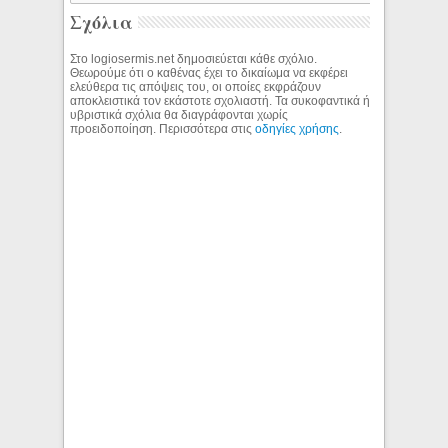
Σχόλια
Στο logiosermis.net δημοσιεύεται κάθε σχόλιο.
Θεωρούμε ότι ο καθένας έχει το δικαίωμα να εκφέρει
ελεύθερα τις απόψεις του, οι οποίες εκφράζουν
αποκλειστικά τον εκάστοτε σχολιαστή. Τα συκοφαντικά ή
υβριστικά σχόλια θα διαγράφονται χωρίς
προειδοποίηση. Περισσότερα στις
οδηγίες χρήσης
.