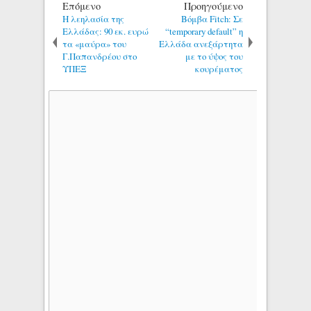
Επόμενο
Προηγούμενο
Η λεηλασία της
Βόμβα Fitch: Σε
Ελλάδας: 90 εκ. ευρώ
“temporary default” η
τα «μαύρα» του
Ελλάδα ανεξάρτητα
Γ.Παπανδρέου στο
με το ύψος του
ΥΠΕΞ
κουρέματος