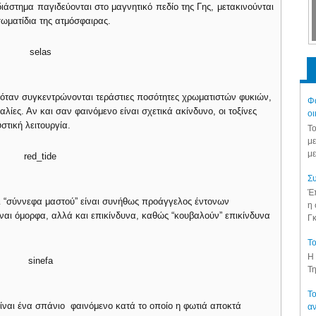
ιάστημα παγιδεύονται στο μαγνητικό πεδίο της Γης, μετακινούνται
σωματίδια της ατμόσφαιρας.
ι όταν συγκεντρώνονται τεράστιες ποσότητες χρωματιστών φυκιών,
Φά
λίες. Αν και σαν φαινόμενο είναι σχετικά ακίνδυνο, οι τοξίνες
οι
τική λειτουργία.
Το
με
με
Συ
Έπ
 “σύννεφα μαστού” είναι συνήθως προάγγελος έντονων
η 
ίναι όμορφα, αλλά και επικίνδυνα, καθώς “κουβαλούν” επικίνδυνα
Γκ
Το
Η 
Τη
Το
” είναι ένα σπάνιο φαινόμενο κατά το οποίο η φωτιά αποκτά
αν