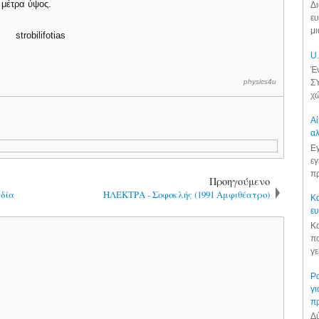
 μέτρα ύψος.
Δι
ευ
μι
U.
Έν
physics4u
ΣΥ
χώ
Αί
αλ
Εγ
εγ
πρ
Προηγούμενο
εδία
ΗΛΕΚΤΡΑ - Σοφοκλής (1991 Αμφιθέατρο)
Κα
ε
Κα
πο
γε
Ρα
γι
π
Δύ