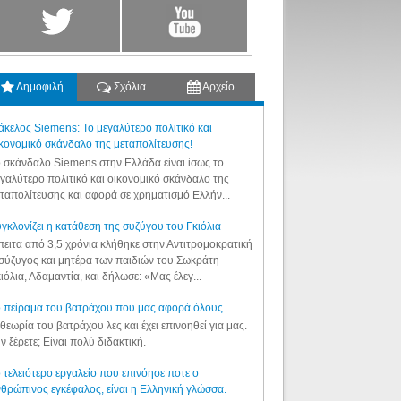
Δημοφιλή
Σχόλια
Αρχείο
κελος Siemens: Το μεγαλύτερο πολιτικό και
κονομικό σκάνδαλο της μεταπολίτευσης!
 σκάνδαλο Siemens στην Ελλάδα είναι ίσως το
γαλύτερο πολιτικό και οικονομικό σκάνδαλο της
ταπολίτευσης και αφορά σε χρηματισμό Ελλήν...
γκλονίζει η κατάθεση της συζύγου του Γκιόλια
ειτα από 3,5 χρόνια κλήθηκε στην Αντιτρομοκρατική
σύζυγος και μητέρα των παιδιών του Σωκράτη
ιόλια, Αδαμαντία, και δήλωσε: «Μας έλεγ...
 πείραμα του βατράχου που μας αφορά όλους...
θεωρία του βατράχου λες και έχει επινοηθεί για μας.
ν ξέρετε; Είναι πολύ διδακτική.
 τελειότερο εργαλείο που επινόησε ποτε ο
θρώπινος εγκέφαλος, είναι η Ελληνική γλώσσα.