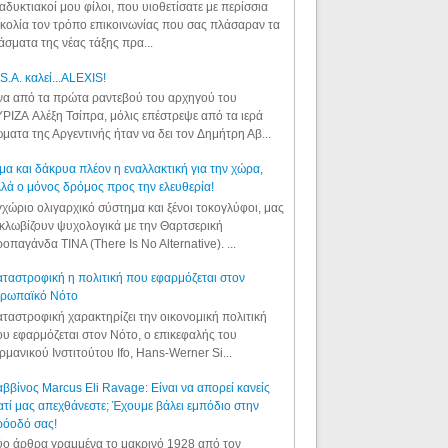
αδυκτιακοί μου φίλοι, που υιοθετίσατε με περίσσια
κολία τον τρόπο επικοινωνίας που σας πλάσαραν τα
άσματα της νέας τάξης πρα...
S.A. καλεί...ALEXIS!
α από τα πρώτα ραντεβού του αρχηγού του
ΡΙΖΑ Αλέξη Τσίπρα, μόλις επέστρεψε από τα ιερά
ματα της Αργεντινής ήταν να δει τον Δημήτρη Αβ...
μα και δάκρυα πλέον η εναλλακτική για την χώρα,
λά ο μόνος δρόμος προς την ελευθερία!
χώριο ολιγαρχικό σύστημα και ξένοι τοκογλύφοι, μας
κλωβίζουν ψυχολογικά με την Θαρτσερική
οπαγάνδα TINA (There Is No Alternative). ...
ταστροφική η πολιτική που εφαρμόζεται στον
υρωπαϊκό Νότο
ταστροφική χαρακτηρίζει την οικονομική πολιτική
υ εφαρμόζεται στον Νότο, ο επικεφαλής του
ρμανικού Ινστιτούτου Ifo, Hans-Werner Si...
ββίνος Marcus Eli Ravage: Είναι να απορεί κανείς
ατί μας απεχθάνεστε; Έχουμε βάλει εμπόδιο στην
ρόοδό σας!
ο άρθρα γραμμένα το μακρινό 1928 από τον