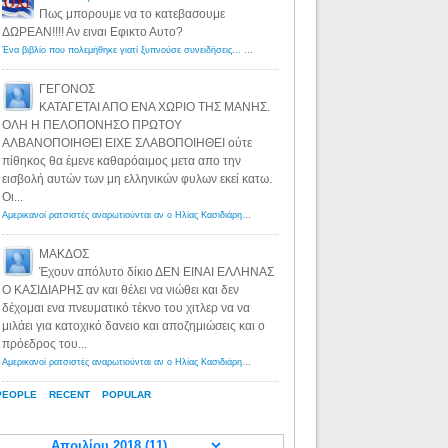
Πως μπορουμε να το κατεβασουμε
ΔΩΡΕΑΝ!!!! Αν ειναι Εφικτο Αυτο?
Ένα βιβλίο που πολεμήθηκε γιατί ξυπνούσε συνειδήσεις... - Λόγιος Ερμής | Η γνώση ξεκινάει με την αναζήτηση...
ΓΕΓΟΝΟΣ
ΚΑΤΑΓΕΤΑΙ ΑΠΟ ΕΝΑ ΧΩΡΙΟ ΤΗΣ ΜΑΝΗΣ.
ΟΛΗ Η ΠΕΛΟΠΟΝΗΣΟ ΠΡΩΤΟΥ
ΑΛΒΑΝΟΠΟΙΗΘΕΙ ΕΙΧΕ ΣΛΑΒΟΠΟΙΗΘΕΙ ούτε
πίθηκος θα έμενε καθαρόαιμος μετα απο την
εισβολή αυτών των μη ελληνικών φυλων εκεί κατω.
Οι...
Αμερικανοί ρατσιστές αναρωτιούνται αν ο Ηλίας Κασιδιάρης ανήκει στη λευκή φυλή... - Λόγιος Ερμής
·
8 yea
ΜΑΚΔΟΣ
Έχουν απόλυτο δίκιο ΔΕΝ ΕΙΝΑΙ ΕΛΛΗΝΑΣ
Ο ΚΑΣΙΔΙΑΡΗΣ αν και θέλει να νιώθει και δεν
δέχομαι ενα πνευματικό τέκνο του χιτλερ να να
μιλάει για κατοχικό δανειο και αποζημιώσεις και ο
πρόεδρος του...
Αμερικανοί ρατσιστές αναρωτιούνται αν ο Ηλίας Κασιδιάρης ανήκει στη λευκή φυλή... - Λόγιος Ερμής
·
8 yea
PEOPLE
RECENT
POPULAR