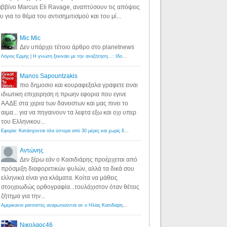
ββίνο Marcus Eli Ravage, αναπτύσουν τις απόψεις
υ για το θέμα του αντισημιτισμού και του μί...
Mic Mic
Δεν υπάρχει τέτοιο άρθρο στο planetnews
Λόγιος Ερμής | Η γνώση ξεκινάει με την αναζήτηση...: Ιδού οι 18 που χρωστούν 11 δις ευρώ!
·
6 years ago
Manos Sapountzakis
πιο δημοσιο και κουραφεξαλα γραφετε ειναι
ιδιωτικη επιχειρηση η πρωην εφορια που εγινε
ΑΑΔΕ στα χερια των δανειστων και μας πινει το
αιμα... για να πηγαινουν τα λεφτα εξω και οχι υπερ
του Ελληνικου...
Εφορία: Κατάσχονται όλα ύστερα από 30 μέρες και χωρίς δικαστικές αποφάσεις - Λόγιος Ερμής
·
6 years ag
Αντώνης
Δεν ξέρω εάν ο Κασιδιάρης προέρχεται από
πρόσμιξη διαφορετικών φυλών, αλλά τα δικά σου
ελληνικά είναι για κλάματα. Κοίτα να μάθεις
στοιχειωδώς ορθογραφία...τουλάχιστον όταν θέτεις
ζήτημα για την...
Αμερικανοί ρατσιστές αναρωτιούνται αν ο Ηλίας Κασιδιάρης ανήκει στη λευκή φυλή... - Λόγιος Ερμής
·
7 yea
Νικολαος46