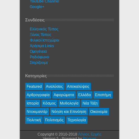
Youtube Channel
Google+
Συνδέσεις
Ελληνικός Τύπος
Ξένος Τύπος
Φιλικοί Ιστοχώροι
Χρήσιμα Links
Ομογένεια
Ραδιόφωνο
Στηρίζουμε
Κατηγορίες
Featured
Αναλύσεις
Αποκαλύψεις
Αρθρογραφία
Αφιερώματα
Ελλάδα
Επιστήμη
Ιστορία
Κόσμος
Μυθολογία
Νέα Τάξη
Ντοκιμαντέρ
Νόηση και Επινόηση
Οικονομία
Πολιτική
Πολιτισμός
Τεχνολογία
Copyright © 2010-2018
Λόγιος Ερμής
Version 5 - Powered by
Blogger