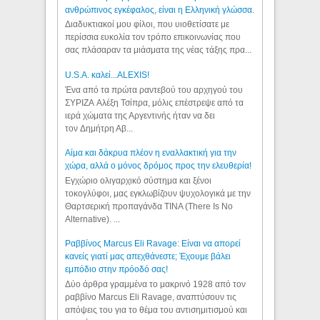
ανθρώπινος εγκέφαλος, είναι η Ελληνική γλώσσα.
Διαδυκτιακοί μου φίλοι, που υιοθετίσατε με
περίσσια ευκολία τον τρόπο επικοινωνίας που
σας πλάσαραν τα μιάσματα της νέας τάξης πρα...
U.S.A. καλεί...ALEXIS!
Ένα από τα πρώτα ραντεβού του αρχηγού του
ΣΥΡΙΖΑ Αλέξη Τσίπρα, μόλις επέστρεψε από τα
ιερά χώματα της Αργεντινής ήταν να δει
τον Δημήτρη Αβ...
Αίμα και δάκρυα πλέον η εναλλακτική για την
χώρα, αλλά ο μόνος δρόμος προς την ελευθερία!
Εγχώριο ολιγαρχικό σύστημα και ξένοι
τοκογλύφοι, μας εγκλωβίζουν ψυχολογικά με την
Θαρτσερική προπαγάνδα TINA (There Is No
Alternative). ...
Ραββίνος Marcus Eli Ravage: Είναι να απορεί
κανείς γιατί μας απεχθάνεστε; Έχουμε βάλει
εμπόδιο στην πρόοδό σας!
Δύο άρθρα γραμμένα το μακρινό 1928 από τον
ραββίνο Marcus Eli Ravage, αναπτύσουν τις
απόψεις του για το θέμα του αντισημιτισμού και