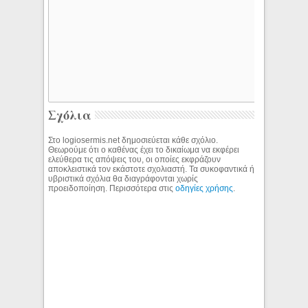
Σχόλια
Στο logiosermis.net δημοσιεύεται κάθε σχόλιο.
Θεωρούμε ότι ο καθένας έχει το δικαίωμα να εκφέρει
ελεύθερα τις απόψεις του, οι οποίες εκφράζουν
αποκλειστικά τον εκάστοτε σχολιαστή. Τα συκοφαντικά ή
υβριστικά σχόλια θα διαγράφονται χωρίς
προειδοποίηση. Περισσότερα στις
οδηγίες χρήσης
.