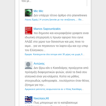
του μί...
Mic Mic
Δεν υπάρχει τέτοιο άρθρο στο planetnews
Λόγιος Ερμής | Η γνώση ξεκινάει με την αναζήτηση...: Ιδού οι 18 που χρωστούν 11 δις ευρώ!
Manos Sapountzakis
πιο δημοσιο και κουραφεξαλα γραφετε ειναι
ιδιωτικη επιχειρηση η πρωην εφορια που εγινε
ΑΑΔΕ στα χερια των δανειστων και μας πινει το
αιμα... για να πηγαινουν τα λεφτα εξω και οχι υπερ
του Ελληνικου...
Εφορία: Κατάσχονται όλα ύστερα από 30 μέρες και χωρίς δικαστικές αποφάσεις - Λόγιος Ερμής
Αντώνης
Δεν ξέρω εάν ο Κασιδιάρης προέρχεται από
πρόσμιξη διαφορετικών φυλών, αλλά τα δικά σου
ελληνικά είναι για κλάματα. Κοίτα να μάθεις
στοιχειωδώς ορθογραφία...τουλάχιστον όταν θέτεις
ζήτημα για την...
Αμερικανοί ρατσιστές αναρωτιούνται αν ο Ηλίας Κασιδιάρης ανήκει στη λευκή φυλή... - Λόγιος Ερμής
Νικολαος46
Πως μπορουμε να το κατεβασουμε