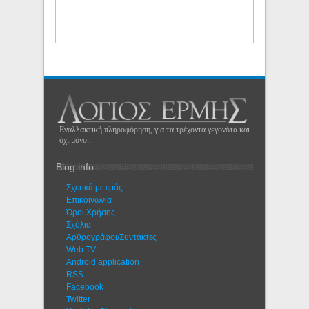
Εναλλακτική πληροφόρηση, για τα τρέχοντα γεγονότα και
όχι μόνο...
Blog info
Σχετικά με εμάς
Eπικοινωνία
Όροι Χρήσης
Σχόλια
Αρθρογράφοι/Συντάκτες
Web TV
Android application
RSS
Facebook
Twitter