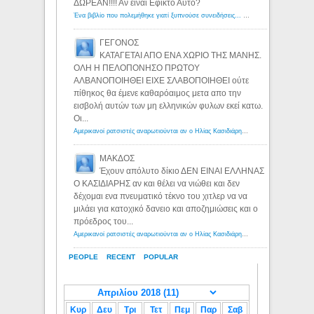
ΔΩΡΕΑΝ!!!! Αν ειναι Εφικτο Αυτο?
Ένα βιβλίο που πολεμήθηκε γιατί ξυπνούσε συνειδήσεις... - Λόγιος Ερμής | Η γνώση ξεκινάει με την αναζήτηση...
ΓΕΓΟΝΟΣ
ΚΑΤΑΓΕΤΑΙ ΑΠΟ ΕΝΑ ΧΩΡΙΟ ΤΗΣ ΜΑΝΗΣ.
ΟΛΗ Η ΠΕΛΟΠΟΝΗΣΟ ΠΡΩΤΟΥ
ΑΛΒΑΝΟΠΟΙΗΘΕΙ ΕΙΧΕ ΣΛΑΒΟΠΟΙΗΘΕΙ ούτε
πίθηκος θα έμενε καθαρόαιμος μετα απο την
εισβολή αυτών των μη ελληνικών φυλων εκεί κατω.
Οι...
Αμερικανοί ρατσιστές αναρωτιούνται αν ο Ηλίας Κασιδιάρης ανήκει στη λευκή φυλή... - Λόγιος Ερμής
ΜΑΚΔΟΣ
Έχουν απόλυτο δίκιο ΔΕΝ ΕΙΝΑΙ ΕΛΛΗΝΑΣ
Ο ΚΑΣΙΔΙΑΡΗΣ αν και θέλει να νιώθει και δεν
δέχομαι ενα πνευματικό τέκνο του χιτλερ να να
μιλάει για κατοχικό δανειο και αποζημιώσεις και ο
πρόεδρος του...
Αμερικανοί ρατσιστές αναρωτιούνται αν ο Ηλίας Κασιδιάρης ανήκει στη λευκή φυλή... - Λόγιος Ερμής
PEOPLE
RECENT
POPULAR
Κυρ
Δευ
Τρι
Τετ
Πεμ
Παρ
Σαβ