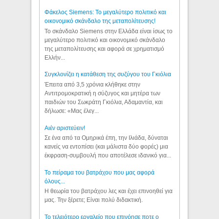
Φάκελος Siemens: Το μεγαλύτερο πολιτικό και
οικονομικό σκάνδαλο της μεταπολίτευσης!
Το σκάνδαλο Siemens στην Ελλάδα είναι ίσως το
μεγαλύτερο πολιτικό και οικονομικό σκάνδαλο
της μεταπολίτευσης και αφορά σε χρηματισμό
Ελλήν...
Συγκλονίζει η κατάθεση της συζύγου του Γκιόλια
Έπειτα από 3,5 χρόνια κλήθηκε στην
Αντιτρομοκρατική η σύζυγος και μητέρα των
παιδιών του Σωκράτη Γκιόλια, Αδαμαντία, και
δήλωσε: «Μας έλεγ...
Aιέν αριστεύειν!
Σε ένα από τα Ομηρικά έπη, την Ιλιάδα, δύναται
κανείς να εντοπίσει (και μάλιστα δύο φορές) μια
έκφραση-συμβουλή που αποτέλεσε ιδανικό για...
Το πείραμα του βατράχου που μας αφορά
όλους...
Η θεωρία του βατράχου λες και έχει επινοηθεί για
μας. Την ξέρετε; Είναι πολύ διδακτική.
Το τελειότερο εργαλείο που επινόησε ποτε ο