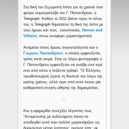
Στη δική του ξεχωριστή λίστα για τη χρονιά που
φεύγει συμπεριέλαβε τον Γ. Παπανδρέου, η
Telegraph. Καθώς το 2011 βαίνει προς το τέλος
του, η Telegraph δημοσιεύει τη δική της λίστα με
τους ήρωες και τους...κακοποιούς,
Ηeroes and
Villains
, όπως αναφέρει χαρακτηριστικά.
Ανάμεσα στους ήρωες συγκαταλέγεται και ο
Γιώργος Παπανδρέου
, ο οποίος εμφανίζεται,
τρίτος κατά σειρά. Στην εν λόγω φωτογραφία ο
Γ. Παπανδρέου εμφανίζεται να ανάβει ένα κερί
ενώ από κάτω η λεζάντα γράφει: "Ο Έλληνας
πρωθυπουργός έχασε τη δουλειά του λόγω της
κρίσης χρέους, αλλά πριν από αυτό έκανε μία
καθοριστική κίνηση ώθησης της δημοκρατίας.
Και η εφημερίδα συνεχίζει λέγοντας πως
"Αντιμέτωπος με αυξανόμενη πίεση να
αποδεχθεί αυτό που πολλοί χαρακτήριζαν ως
δρακόντεια μέτρα λιτότητας, εκείνος είπε: οκ,