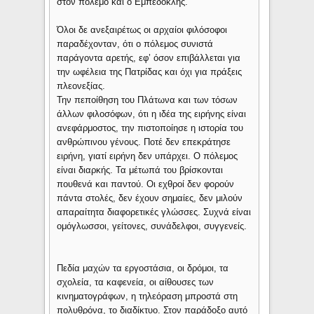
στον πόλεμο και ο Εμπεδοκλής.
Όλοι δε ανεξαιρέτως οι αρχαίοι φιλόσοφοι
παραδέχονταν, ότι ο πόλεμος συνιστά
παράγοντα αρετής, εφ’ όσον επιβάλλεται για
την ωφέλεια της Πατρίδας και όχι για πράξεις
πλεονεξίας.
Την πεποίθηση του Πλάτωνα και των τόσων
άλλων φιλοσόφων, ότι η ιδέα της ειρήνης είναι
ανεφάρμοστος, την πιστοποίησε η ιστορία του
ανθρώπινου γένους. Ποτέ δεν επεκράτησε
ειρήνη, γιατί ειρήνη δεν υπάρχει. Ο πόλεμος
είναι διαρκής. Τα μέτωπά του βρίσκονται
πουθενά και παντού. Οι εχθροί δεν φορούν
πάντα στολές, δεν έχουν σημαίες, δεν μιλούν
απαραίτητα διαφορετικές γλώσσες. Συχνά είναι
ομόγλωσσοι, γείτονες, συνάδελφοι, συγγενείς.
Πεδία μαχών τα εργοστάσια, οι δρόμοι, τα
σχολεία, τα καφενεία, οι αίθουσες των
κινηματογράφων, η τηλεόραση μπροστά στη
πολυθρόνα, το διαδίκτυο. Στον παράδοξο αυτό