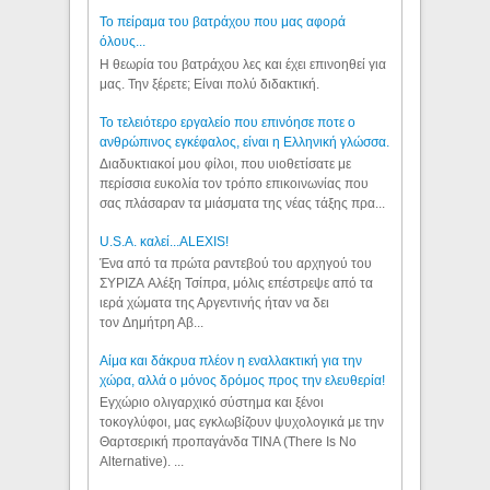
Το πείραμα του βατράχου που μας αφορά
όλους...
Η θεωρία του βατράχου λες και έχει επινοηθεί για
μας. Την ξέρετε; Είναι πολύ διδακτική.
Το τελειότερο εργαλείο που επινόησε ποτε ο
ανθρώπινος εγκέφαλος, είναι η Ελληνική γλώσσα.
Διαδυκτιακοί μου φίλοι, που υιοθετίσατε με
περίσσια ευκολία τον τρόπο επικοινωνίας που
σας πλάσαραν τα μιάσματα της νέας τάξης πρα...
U.S.A. καλεί...ALEXIS!
Ένα από τα πρώτα ραντεβού του αρχηγού του
ΣΥΡΙΖΑ Αλέξη Τσίπρα, μόλις επέστρεψε από τα
ιερά χώματα της Αργεντινής ήταν να δει
τον Δημήτρη Αβ...
Αίμα και δάκρυα πλέον η εναλλακτική για την
χώρα, αλλά ο μόνος δρόμος προς την ελευθερία!
Εγχώριο ολιγαρχικό σύστημα και ξένοι
τοκογλύφοι, μας εγκλωβίζουν ψυχολογικά με την
Θαρτσερική προπαγάνδα TINA (There Is No
Alternative). ...