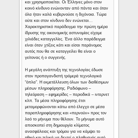
και χρησιμοποιείται. Οι Έλληνες μόνο στον
κοινό κίνδυνο ενώνονταν από πάντα και όταν
όλα ήταν καλά κυβερνούσε η διχόνοια. Τώρα
ούτε και στον κίνδυνο δεν ενώνεται…
Χαρακτηριστικό παράδειγμα την πρώτη ημέρα
ίδρυσης της οικονομικής αστυνομίας είχαμε
χιλιάδες καταγγελίες. Ένα άλλο παράδειγμα
είναι όταν χτίζεις κάτι και είσαι παράνομος
αυτός που θα σε καταγγείλει θα είναι ο
γείτονας ή ο συγγενής.
Η μεγάλη ανάπτυξη της τεχνολογίας έδωσε
στον προπαγανδιστή τρόμερά τεχνολογικά
“όπλα”. Η εκμετάλλευση όλων των διαθέσιμων
μέσων πληροφόρησης. Ραδιόφωνο –
τηλεόραση – εφημερίδες – περιοδικά – ιντερνετ
κλπ. Τα μέσα πληροφόρησης έτσι
μεταμορφώνονται κάτω από έλεγχο σε μέσα
παραπληροφόρησης και «περνούν» προς τον
λαό το μήνυμα που θέλουν. Το μήνυμα αυτό
αποσκοπεί στη δημιουργία κλίματος
ανασφάλειας και τρόμου για να κάμψει το
ηθικό και τελικά να δεχτεί ο πληθυσμός αυτό