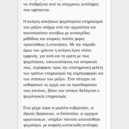
να σταθμίζεται από τις σύγχρονες αντιλήψεις
που υφίστανται.
Η ανάγκη ασκήσεως ψυχολογικού επηρεασμού
των μαζών υπήρχε από την αρχαιότητα και
ικανοποιούταν συνήθως με αυτοσχέδιες
μεθόδους και ατομικές πολλές φορές
προσπάθειες ή επινοήσεις. Με την πάροδο
όμως των χρόνων η ανάγκη έγινε πλέον
εμφανής, για αυτό και τα κράτη με τους
ψυχολόγους, κοινωνιολόγους και ιστορικούς
τους, στράφηκαν προς την επιστημονική μελέτη
των τρόπων επηρεασμού της συμπεριφοράς και
των στάσεων των μαζών. Έτσι πέτυχαν να
καθορίσουν τις αρχές και να προσδιορίσουν
τους κανόνες, βάσει των οποίων διεξάγεται ο
ψυχολογικός επηρεασμός.
Ενώ μέχρι τώρα οι μεγάλοι κυβερνήτες, οι
ιδρυτές θρησκειών, οι Απόστολοι, οι αρχηγοί
οργανώσεων, υπήρξαν πάντοτε ασυναίσθητα
ψυχολόγοι, με ασφαλή ενστικτώδη αντίληψη