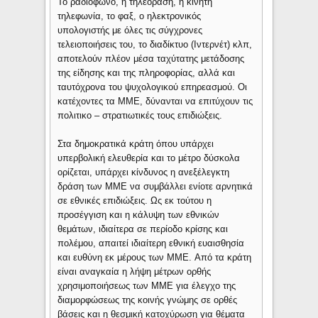
Το ραδιόφωνο, η τηλεόραση, η κινητή
τηλεφωνία, το φαξ, ο ηλεκτρονικός
υπολογιστής με όλες τις σύγχρονες
τελειοποιήσεις του, το διαδίκτυο (Ιντερνέτ) κλπ,
αποτελούν πλέον μέσα ταχύτατης μετάδοσης
της είδησης και της πληροφορίας, αλλά και
ταυτόχρονα του ψυχολογικού επηρεασμού. Οι
κατέχοντες τα ΜΜΕ, δύνανται να επιτύχουν τις
πολιτικο – στρατιωτικές τους επιδιώξεις.
Στα δημοκρατικά κράτη όπου υπάρχει
υπερβολική ελευθερία και το μέτρο δύσκολα
ορίζεται, υπάρχει κίνδυνος η ανεξέλεγκτη
δράση των ΜΜΕ να συμβάλλει ενίοτε αρνητικά
σε εθνικές επιδιώξεις. Ως εκ τούτου η
προσέγγιση και η κάλυψη των εθνικών
θεμάτων, ιδιαίτερα σε περίοδο κρίσης και
πολέμου, απαιτεί ιδιαίτερη εθνική ευαισθησία
και ευθύνη εκ μέρους των ΜΜΕ. Aπό τα κράτη
είναι αναγκαία η λήψη μέτρων ορθής
χρησιμοποιήσεως των ΜΜΕ για έλεγχο της
διαμορφώσεως της κοινής γνώμης σε ορθές
βάσεις και η θεσμική κατοχύρωση για θέματα