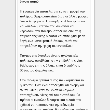
έννοια αυτού.
Η ένοπλη βία αποτελεί την έσχατη μορφή του
πολέμου. Χρησιμοποιείται όταν οι άλλες μορφές
δεν τελεσφορούν. Η ύπαρξη «άλλου τρόπου»
και «άλλων μέσων» που δύνανται να
κερδίσουν τον πόλεμο, αποδεικνύουν ότι η
επιβολή της νίκης δύναται να επιτευχθεί με τα
λεγόμενα «πνευματικά όπλα», αυτά που
επηρεάζουν την ψυχή του αντιπάλου.
Πάντως είτε ένοπλος είναι ο αγώνας είτε
πολιτικός, αποβλέπει στην επιβολή της μίας
θελήσεως επί της άλλης, είναι δηλαδή στο
βάθος του ψυχολογικός.
Στον πόλεμο ηττάται αυτός που κάμπτεται το
ηθικό του. Γιατί έχει αποδειχθεί ότι ακόμη και
αν τα υλικά μέσα του ένοπλου αγώνα
επιτυγχάνουν νίκες επί του αντιπάλου, θα
πρέπει οι ένοπλες δυνάμεις και ο λαός του
εχθρού να πειστούν για την αδυναμία
συνεχίσεως του αγώνα, θα πρέπει να παύσουν