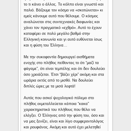
το τι κάνει ο άλλος. Το κόλπο είναι γνωστό και
παλιό. Βάζουμε τον κόσμο να «σκοτώνεται» κι
εμείς κάνουμε αυτό που θέλουμε. Ο κόσμος
αναλώνεται στις συντεχνιακές διαφωνίες και
χάνει τον πραγματικό «εχθρό». Αυτό το έχουν
καταφέρει σε πολύ μεγάλο βαθμό στην
Ελληνική κοινωνία και γι αυτό ευθύνεται ίσως
και η φύση του Έλληνα…
Με την συκοφαντία δημιουργεί αισθήματα
ενοχής στο πλήθος πείθοντας το ότι “μαζί τα
φάγαμε”, ότι είναι τεμπέλης και ότι δεν δουλεύει
όσο χρειάζεται. Έτσι “βάζει χέρι” ακόμη και στα
ωράρια εκτός από το μισθό. Να δουλεύει
διπλές ώρες με τα μισά λεφτά!
Αυτός που ασκεί ψυχολογικό πόλεμο στο
πλήθος εκμεταλλεύεται κάποια “κακα”
χαρακτηριστικά του πλήθους που θέλει να
ελέγξει. Ο Έλληνας από την φύση του, όσο και
να μας ξενίζει, είναι και λίγο συμφεροντολόγος
και ρουφιάνος. Ακόμη και αυτό έχει μελετηθεί