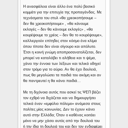
Η ανασφάλεια είναι άλλο ένα πολύ βασικό
κομμάτι για την επιτυχία της προπαγάνδας. Με
τεχνάσματα του στυλ «θα χρεοκοπήσουμε –
δεν θα χρεοκοπήσουμε» , «θα κάνουμε
εκλογές – δεν θα κάνουμε εκλογές» , «θα
κουρέψουμε το χρέος – δεν θα το κουρέψουμε»,
καλλιεργούν επίτηδες στον κόσμο ένα κλίμα
όπου τίποτα δεν είναι σίγουρο και απόλυτο.
Έτσι η κοινή γνώμη αποπροσανατολίζεται, δεν
μπορεί να καταλάβει τι αλήθεια και τι ψέμα,
χάνει την έννοια των λέξεων και τελικά οδηγεί
στον τρόμο για το αύριο. Αν θα έχει δουλειά,
πως θα μεγαλώσει τα παιδιά του ακόμη και αν
θα παντρευτεί η θα κάνει παιδιά…
Με τη διχόνοια αυτός που ασκεί τις ΨΕΠ βάζει
τον εχθρό να διχάζεται και να δημιουργήσει
τελικά έναν «εμφύλιο πόλεμο» ανάμεσα στους
πολίτες μίας κοινωνίας. Δεν τo έχουν κάνει
αυτό στην Ελλάδα; Όταν ο καθένας κοιτάει
μόνο να μην χάσει αυτός από την δουλειά του
ή την ίδια τη δουλειά του και δεν τον ενδιαφέρει