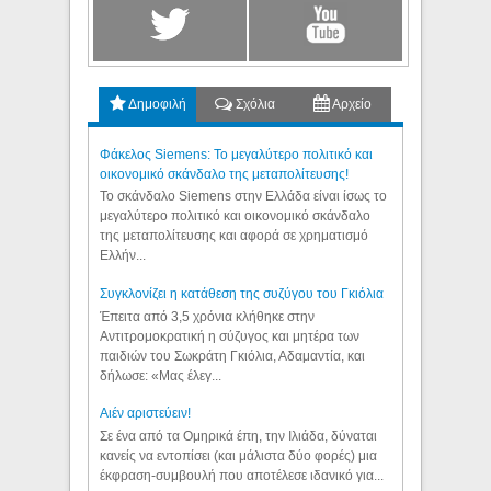
Δημοφιλή
Σχόλια
Αρχείο
Φάκελος Siemens: Το μεγαλύτερο πολιτικό και
οικονομικό σκάνδαλο της μεταπολίτευσης!
Το σκάνδαλο Siemens στην Ελλάδα είναι ίσως το
μεγαλύτερο πολιτικό και οικονομικό σκάνδαλο
της μεταπολίτευσης και αφορά σε χρηματισμό
Ελλήν...
Συγκλονίζει η κατάθεση της συζύγου του Γκιόλια
Έπειτα από 3,5 χρόνια κλήθηκε στην
Αντιτρομοκρατική η σύζυγος και μητέρα των
παιδιών του Σωκράτη Γκιόλια, Αδαμαντία, και
δήλωσε: «Μας έλεγ...
Aιέν αριστεύειν!
Σε ένα από τα Ομηρικά έπη, την Ιλιάδα, δύναται
κανείς να εντοπίσει (και μάλιστα δύο φορές) μια
έκφραση-συμβουλή που αποτέλεσε ιδανικό για...