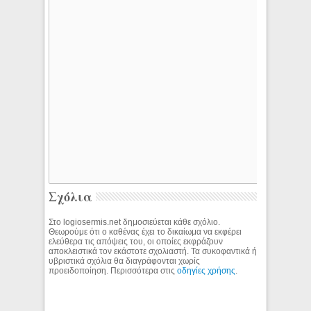
Σχόλια
Στο logiosermis.net δημοσιεύεται κάθε σχόλιο.
Θεωρούμε ότι ο καθένας έχει το δικαίωμα να εκφέρει
ελεύθερα τις απόψεις του, οι οποίες εκφράζουν
αποκλειστικά τον εκάστοτε σχολιαστή. Τα συκοφαντικά ή
υβριστικά σχόλια θα διαγράφονται χωρίς
προειδοποίηση. Περισσότερα στις
οδηγίες χρήσης
.