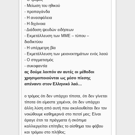
- Μείωση του ηθικού
- προπαγάνδα
- Η ανασφάλεια
- Η διχόνοια
- Διάδοση ψευδών ειδήσεων
- Εκμετάλλευση των ΜΜΕ – τύπου –
διαδικτύου
- Η υπέρμετρη βία
- Εκμετάλλευση των μειονεκτημάτων ενός λαού
- Ο στιγματισμός
- συκοφαντία
ας δούμε λοιπόν αν αυτές οι μέθοδοι
χρησιμοποιούνται ως μέσο πίεσης
απέναντι στον Ελληνικό λαό…
ο τρόμος ότι δεν υπάρχει τίποτα, ότι δεν γίνεται
τίποτα ότι είμαστε χαμένοι, ότι δεν υπάρχει
άλλη λύση από αυτή που ακολουθείται δεν τον
νοιώθουμε καθημερινά στο πετσί μας; Είναι
άραγε έτσι τα πράγματα ή σκόπιμα
καλλιεργείται επίτηδες το αίσθημα του φόβου
και τρόμου στο πλήθος;