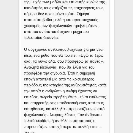
της ψυχής των μαζών και επί αυτής κυρίως της
ικανότητός τους στήριζαν τις επιχειρήσεις τους,
σήμερα δεν αρκεί μόνο τούτο. Σήμερα
απαιτείται βαθιά μελέτη και αριστοτεχνικός
χειρισμός των ψυχολογικών προβλημάτων,
από του ανώτατου άρχοντα μέχρι του
τελευταίου δεκανέα.
Ο σύγχρονος άνθρωπος λαχταρά για μία νέα
ιδέα, ένα μύθο που θα του πει: «Εγώ τα ξέρω
όλα, τα λύνω όλα, σου προσφέρω τα πάντα».
Αναζητά ιδεολογία, που θα έλθει για του
προσφέρει την σιγουριά. Έτσι η σημερινή
εποχή αποτελεί μία από τις κρισιμότερες
περιόδους της ιστορίας της ανθρωπότητας κατά
την οποία η ανθρώπινη σκέψη έχοντας να
επιλύσει σωρεία προβλημάτων, είναι ευάλωτος
και επιρρεπής στις υποδεικνυόμενες από τους
επιτήδειους, κατάλληλα παρουσιαζόμενες από
ψυχολογικής πλευράς, λύσεις. Τον άνθρωπο
τελικά κερδίζει, ή αν θέλετε υποτάσσει, ο
παρουσιάζων επιτυχέστερα τα συνθήματα –
λύσεις.