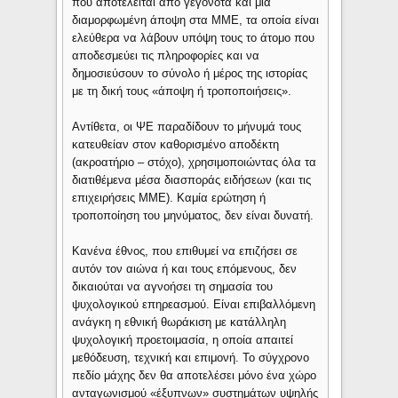
που αποτελείται από γεγονότα και μια
διαμορφωμένη άποψη στα ΜΜΕ, τα οποία είναι
ελεύθερα να λάβουν υπόψη τους το άτομο που
αποδεσμεύει τις πληροφορίες και να
δημοσιεύσουν το σύνολο ή μέρος της ιστορίας
με τη δική τους «άποψη ή τροποποιήσεις».
Αντίθετα, οι ΨΕ παραδίδουν το μήνυμά τους
κατευθείαν στον καθορισμένο αποδέκτη
(ακροατήριο – στόχο), χρησιμοποιώντας όλα τα
διατιθέμενα μέσα διασποράς ειδήσεων (και τις
επιχειρήσεις ΜΜΕ). Καμία ερώτηση ή
τροποποίηση του μηνύματος, δεν είναι δυνατή.
Κανένα έθνος, που επιθυμεί να επιζήσει σε
αυτόν τον αιώνα ή και τους επόμενους, δεν
δικαιούται να αγνοήσει τη σημασία του
ψυχολογικού επηρεασμού. Είναι επιβαλλόμενη
ανάγκη η εθνική θωράκιση με κατάλληλη
ψυχολογική προετοιμασία, η οποία απαιτεί
μεθόδευση, τεχνική και επιμονή. Το σύγχρονο
πεδίο μάχης δεν θα αποτελέσει μόνο ένα χώρο
ανταγωνισμού «έξυπνων» συστημάτων υψηλής