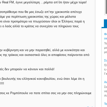
ν Real FM, έγινε μεγαλύτερη …ρόμπα απ’ότι ήταν μέχρι τώρα!
μεσοπρόθεσμο που θα μας έσωζε απ’την χρεοκοπία απέτυχε
με για περίπτωση χρεοκοπίας της χώρας και μάλιστα
τι είναι προτιμότερο να πτωχεύσουν όλοι οι Έλληνες παρά η
ι ο λαός αλλά το κράτος να συνεχίσει να πληρώνει τους
Φά
οι
Το
με
την κυβέρνηση και να μην παραιτηθεί, αλλά με κυνικότητα και
με
ς της τρόικας και ουσιαστικά όλες οι αποφάσεις παίρνονται από
Συ
Έπ
υτές δεν μπορούν να κάνουν και πολλά!
η 
Γκ
ι βουλευτής του ελληνικού κοινοβουλίου, ενώ όταν λέμε ότι η
Aι
!!!
Σε
να
άσεις κε Ρομπόπουλε να πατε σπίτια σας να μην σας πληρώνουμε
συ
Το