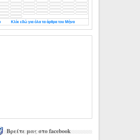
◄
Κλίκ εδώ για όλα τα άρθρα του Μήνα
Βρείτε μας στο facebook