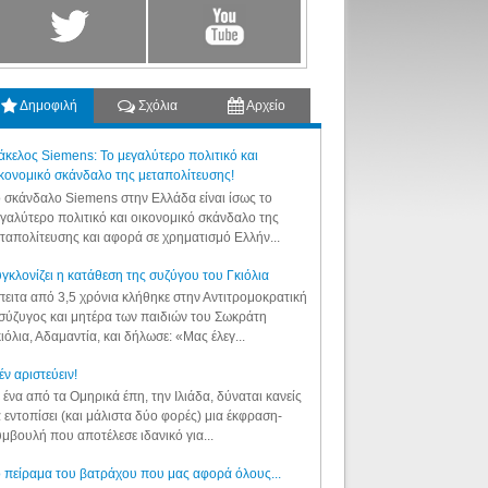
Δημοφιλή
Σχόλια
Αρχείο
κελος Siemens: Το μεγαλύτερο πολιτικό και
κονομικό σκάνδαλο της μεταπολίτευσης!
 σκάνδαλο Siemens στην Ελλάδα είναι ίσως το
γαλύτερο πολιτικό και οικονομικό σκάνδαλο της
ταπολίτευσης και αφορά σε χρηματισμό Ελλήν...
γκλονίζει η κατάθεση της συζύγου του Γκιόλια
ειτα από 3,5 χρόνια κλήθηκε στην Αντιτρομοκρατική
σύζυγος και μητέρα των παιδιών του Σωκράτη
ιόλια, Αδαμαντία, και δήλωσε: «Μας έλεγ...
έν αριστεύειν!
 ένα από τα Ομηρικά έπη, την Ιλιάδα, δύναται κανείς
 εντοπίσει (και μάλιστα δύο φορές) μια έκφραση-
μβουλή που αποτέλεσε ιδανικό για...
 πείραμα του βατράχου που μας αφορά όλους...