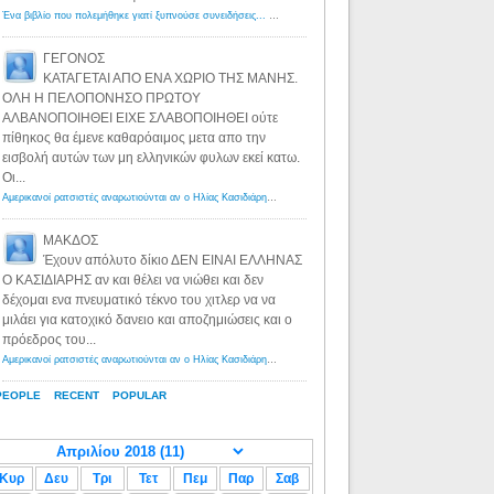
Ένα βιβλίο που πολεμήθηκε γιατί ξυπνούσε συνειδήσεις... - Λόγιος Ερμής | Η γνώση ξεκινάει με την αναζήτηση...
ΓΕΓΟΝΟΣ
ΚΑΤΑΓΕΤΑΙ ΑΠΟ ΕΝΑ ΧΩΡΙΟ ΤΗΣ ΜΑΝΗΣ.
ΟΛΗ Η ΠΕΛΟΠΟΝΗΣΟ ΠΡΩΤΟΥ
ΑΛΒΑΝΟΠΟΙΗΘΕΙ ΕΙΧΕ ΣΛΑΒΟΠΟΙΗΘΕΙ ούτε
πίθηκος θα έμενε καθαρόαιμος μετα απο την
εισβολή αυτών των μη ελληνικών φυλων εκεί κατω.
Οι...
Αμερικανοί ρατσιστές αναρωτιούνται αν ο Ηλίας Κασιδιάρης ανήκει στη λευκή φυλή... - Λόγιος Ερμής
·
8 yea
ΜΑΚΔΟΣ
Έχουν απόλυτο δίκιο ΔΕΝ ΕΙΝΑΙ ΕΛΛΗΝΑΣ
Ο ΚΑΣΙΔΙΑΡΗΣ αν και θέλει να νιώθει και δεν
δέχομαι ενα πνευματικό τέκνο του χιτλερ να να
μιλάει για κατοχικό δανειο και αποζημιώσεις και ο
πρόεδρος του...
Αμερικανοί ρατσιστές αναρωτιούνται αν ο Ηλίας Κασιδιάρης ανήκει στη λευκή φυλή... - Λόγιος Ερμής
·
8 yea
PEOPLE
RECENT
POPULAR
Κυρ
Δευ
Τρι
Τετ
Πεμ
Παρ
Σαβ