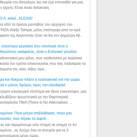
θεωρία του βατράχου λες και έχει επινοηθεί για μας.
ν ξέρετε; Είναι πολύ διδακτική.
S.A. καλεί...ALEXIS!
α από τα πρώτα ραντεβού του αρχηγού του
ΡΙΖΑ Αλέξη Τσίπρα, μόλις επέστρεψε από τα ιερά
ματα της Αργεντινής ήταν να δει τον Δημήτρη Αβ...
 τελειότερο εργαλείο που επινόησε ποτε ο
θρώπινος εγκέφαλος, είναι η Ελληνική γλώσσα.
αδυκτιακοί μου φίλοι, που υιοθετίσατε με περίσσια
κολία τον τρόπο επικοινωνίας που σας πλάσαραν τα
άσματα της νέας τάξης πρα...
μα και δάκρυα πλέον η εναλλακτική για την χώρα,
λά ο μόνος δρόμος προς την ελευθερία!
χώριο ολιγαρχικό σύστημα και ξένοι τοκογλύφοι, μας
κλωβίζουν ψυχολογικά με την Θαρτσερική
οπαγάνδα TINA (There Is No Alternative). ...
ημόνια: Ποια μέτρα επιβλήθηκαν, ποιοι μας
νεισαν, πού πήγαν τα λεφτά...
ας και περιμένουμε απο στιγμή σε στιγμή το 4ο
ημόνιο , ας δούμε όλα τα στοιχεία για τα 3
οηγούμενα μέχρι τώρα...