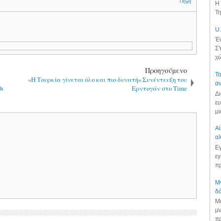
Πηγή
Η 
Τη
U.
Έν
ΣΥ
χώ
Προηγούμενο
Το
«Η Τουρκία γίνεται όλο και πιο δυνατή» Συνέντευξη του
αν
ι
Ερντογάν στο Τime
Δι
ευ
μι
Αί
αλ
Εγ
εγ
πρ
Μν
δά
Μι
μν
πρ