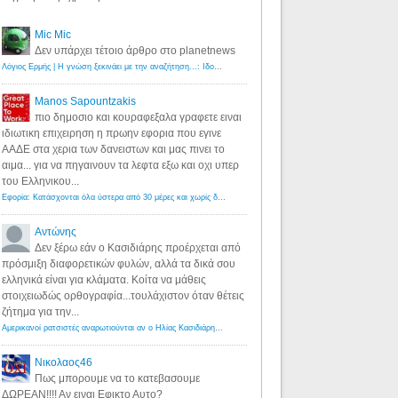
Mic Mic
Δεν υπάρχει τέτοιο άρθρο στο planetnews
Λόγιος Ερμής | Η γνώση ξεκινάει με την αναζήτηση...: Ιδού οι 18 που χρωστούν 11 δις ευρώ!
·
6 years ago
Manos Sapountzakis
πιο δημοσιο και κουραφεξαλα γραφετε ειναι
ιδιωτικη επιχειρηση η πρωην εφορια που εγινε
ΑΑΔΕ στα χερια των δανειστων και μας πινει το
αιμα... για να πηγαινουν τα λεφτα εξω και οχι υπερ
του Ελληνικου...
Εφορία: Κατάσχονται όλα ύστερα από 30 μέρες και χωρίς δικαστικές αποφάσεις - Λόγιος Ερμής
·
6 years ag
Αντώνης
Δεν ξέρω εάν ο Κασιδιάρης προέρχεται από
πρόσμιξη διαφορετικών φυλών, αλλά τα δικά σου
ελληνικά είναι για κλάματα. Κοίτα να μάθεις
στοιχειωδώς ορθογραφία...τουλάχιστον όταν θέτεις
ζήτημα για την...
Αμερικανοί ρατσιστές αναρωτιούνται αν ο Ηλίας Κασιδιάρης ανήκει στη λευκή φυλή... - Λόγιος Ερμής
·
7 yea
Νικολαος46
Πως μπορουμε να το κατεβασουμε
ΔΩΡΕΑΝ!!!! Αν ειναι Εφικτο Αυτο?