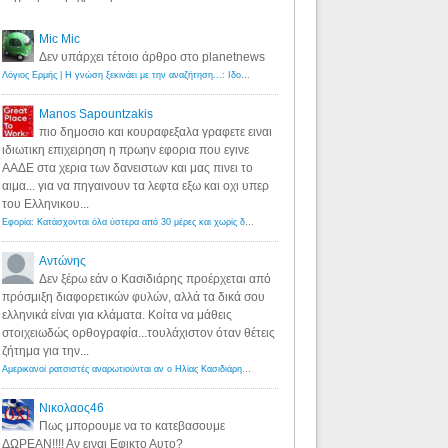
Mic Mic
Δεν υπάρχει τέτοιο άρθρο στο planetnews
Λόγιος Ερμής | Η γνώση ξεκινάει με την αναζήτηση...: Ιδού οι 18 που χρωστούν 11 δις ευρώ!
·
6 years ago
Manos Sapountzakis
πιο δημοσιο και κουραφεξαλα γραφετε ειναι
ιδιωτικη επιχειρηση η πρωην εφορια που εγινε
ΑΑΔΕ στα χερια των δανειστων και μας πινει το
αιμα... για να πηγαινουν τα λεφτα εξω και οχι υπερ
του Ελληνικου...
Εφορία: Κατάσχονται όλα ύστερα από 30 μέρες και χωρίς δικαστικές αποφάσεις - Λόγιος Ερμής
·
6 years ag
Αντώνης
Δεν ξέρω εάν ο Κασιδιάρης προέρχεται από
πρόσμιξη διαφορετικών φυλών, αλλά τα δικά σου
ελληνικά είναι για κλάματα. Κοίτα να μάθεις
στοιχειωδώς ορθογραφία...τουλάχιστον όταν θέτεις
ζήτημα για την...
Αμερικανοί ρατσιστές αναρωτιούνται αν ο Ηλίας Κασιδιάρης ανήκει στη λευκή φυλή... - Λόγιος Ερμής
·
7 yea
Νικολαος46
Πως μπορουμε να το κατεβασουμε
ΔΩΡΕΑΝ!!!! Αν ειναι Εφικτο Αυτο?