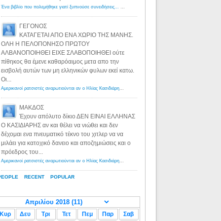
Ένα βιβλίο που πολεμήθηκε γιατί ξυπνούσε συνειδήσεις... - Λόγιος Ερμής | Η γνώση ξεκινάει με την αναζήτηση...
ΓΕΓΟΝΟΣ
ΚΑΤΑΓΕΤΑΙ ΑΠΟ ΕΝΑ ΧΩΡΙΟ ΤΗΣ ΜΑΝΗΣ.
ΟΛΗ Η ΠΕΛΟΠΟΝΗΣΟ ΠΡΩΤΟΥ
ΑΛΒΑΝΟΠΟΙΗΘΕΙ ΕΙΧΕ ΣΛΑΒΟΠΟΙΗΘΕΙ ούτε
πίθηκος θα έμενε καθαρόαιμος μετα απο την
εισβολή αυτών των μη ελληνικών φυλων εκεί κατω.
Οι...
Αμερικανοί ρατσιστές αναρωτιούνται αν ο Ηλίας Κασιδιάρης ανήκει στη λευκή φυλή... - Λόγιος Ερμής
·
8 yea
ΜΑΚΔΟΣ
Έχουν απόλυτο δίκιο ΔΕΝ ΕΙΝΑΙ ΕΛΛΗΝΑΣ
Ο ΚΑΣΙΔΙΑΡΗΣ αν και θέλει να νιώθει και δεν
δέχομαι ενα πνευματικό τέκνο του χιτλερ να να
μιλάει για κατοχικό δανειο και αποζημιώσεις και ο
πρόεδρος του...
Αμερικανοί ρατσιστές αναρωτιούνται αν ο Ηλίας Κασιδιάρης ανήκει στη λευκή φυλή... - Λόγιος Ερμής
·
8 yea
PEOPLE
RECENT
POPULAR
Κυρ
Δευ
Τρι
Τετ
Πεμ
Παρ
Σαβ