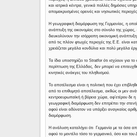
και ιατρικά κέντρα, γενικά πολλές δημόσιες υπη
απομακρυσμένες ορεινές και νησιωτικές περιοχές
Η γεωγραφική διαμόρφωση της Γερμανίας, η οποί
ανάπτυξη της οικονομίας στο σύνολο της χώρας,
διευκολύνουν την ισόρροπη οικονομική ανάπτυξη 
από τις πλέον φτωχές περιοχές της Ε.Ε. είναι 
χρειάζεται μεγάλα κονδύλια και πολύ μεγάλα έργ
Τα ίδια υποστηρίζει το Stratfor ότι ισχύουν για
περίπτωση της Ελλάδας, δεν μπορεί να επιτευχθε
κινητικές ανάκγες του πληθυσμού.
Το αποτέλεσμα είναι η πολιτική που έχει επιβληθ
από το επιθυμητό αποτέλεσμα, ακθώς οι μεν ανά
κεντροευρωπαϊκή ή βόρεια χώρα, αφ’ετέρου δε η 
γεωγραφική διαμόρφωση δεν επιτρέπει την στενή
αφού είναι αδύνατον να υπάρξει αναγκαίος αριθ
διαμόρφωση.
Η ανάλυση καταλήγει ότι Γερμανία με τα όσα απ
αφού το μοντέλο τόσο το γερμανικό, όσο και του