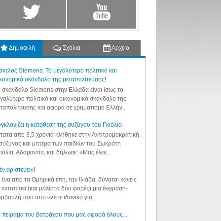
Δημοφιλή
Σχόλια
Αρχείο
κελος Siemens: Το μεγαλύτερο πολιτικό και
κονομικό σκάνδαλο της μεταπολίτευσης!
 σκάνδαλο Siemens στην Ελλάδα είναι ίσως το
γαλύτερο πολιτικό και οικονομικό σκάνδαλο της
ταπολίτευσης και αφορά σε χρηματισμό Ελλήν...
γκλονίζει η κατάθεση της συζύγου του Γκιόλια
ειτα από 3,5 χρόνια κλήθηκε στην Αντιτρομοκρατική
σύζυγος και μητέρα των παιδιών του Σωκράτη
ιόλια, Αδαμαντία, και δήλωσε: «Μας έλεγ...
έν αριστεύειν!
 ένα από τα Ομηρικά έπη, την Ιλιάδα, δύναται κανείς
 εντοπίσει (και μάλιστα δύο φορές) μια έκφραση-
μβουλή που αποτέλεσε ιδανικό για...
 πείραμα του βατράχου που μας αφορά όλους...