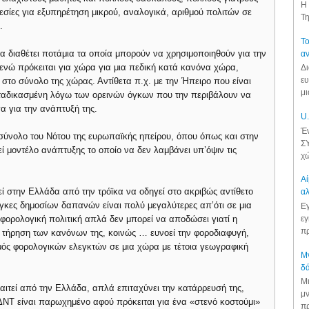
Η 
ρεσίες για εξυπηρέτηση μικρού, αναλογικά, αριθμού πολιτών σε
Τη
.
Το
α διαθέτει ποτάμια τα οποία μπορούν να χρησιμοποιηθούν για την
αν
 ενώ πρόκειται για χώρα για μια πεδική κατά κανόνα χώρα,
Δι
ευ
στο σύνολο της χώρας. Αντίθετα π.χ. με την Ήπειρο που είναι
μι
καταδικασμένη λόγω των ορεινών όγκων που την περιβάλουν να
α για την ανάπτυξή της.
U.
Έν
 το σύνολο του Νότου της ευρωπαϊκής ηπείρου, όπου όπως και στην
ΣΥ
ί μοντέλο ανάπτυξης το οποίο να δεν λαμβάνει υπ’όψιν τις
χώ
Αί
εί στην Ελλάδα από την τρόϊκα να οδηγεί στο ακριβώς αντίθετο
αλ
γκες δημοσίων δαπανών είναι πολύ μεγαλύτερες απ’ότι σε μια
Εγ
εγ
φορολογική πολιτική απλά δεν μπορεί να αποδώσει γιατί η
πρ
 τήρηση των κανόνων της, κοινώς … ευνοεί την φοροδιαφυγή,
μός φορολογικών ελεγκτών σε μια χώρα με τέτοια γεωγραφική
Μν
δά
Μι
αιτεί από την Ελλάδα, απλά επιταχύνει την κατάρρευσή της,
μν
 ΔΝΤ είναι παρωχημένο αφού πρόκειται για ένα «στενό κοστούμι»
πρ