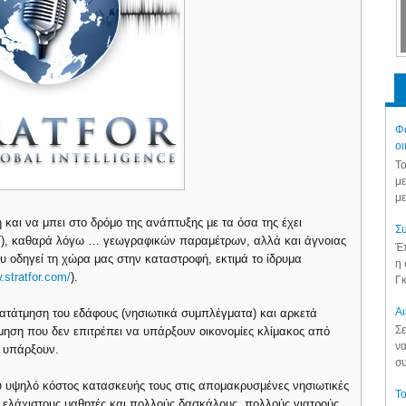
Φά
οι
Το
με
με
 και να μπει στο δρόμο της ανάπτυξης με τα όσα της έχει
Συ
ΕΚΤ), καθαρά λόγω … γεωγραφικών παραμέτρων, αλλά και άγνοιας
Έπ
 οδηγεί τη χώρα μας στην καταστροφή, εκτιμά το ίδρυμα
η 
.stratfor.com/
).
Γκ
Aι
ατάτμηση του εδάφους (νησιωτικά συμπλέγματα) και αρκετά
Σε
ηση που δεν επιτρέπει να υπάρξουν οικονομίες κλίμακος από
να
α υπάρξουν.
συ
 υψηλό κόστος κατασκευής τους στις απομακρυσμένες νησιωτικές
Το
ε ελάχιστους μαθητές και πολλούς δασκάλους, πολλούς γιατρούς