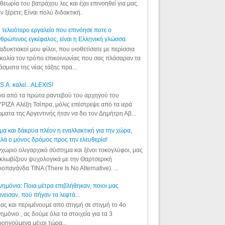
θεωρία του βατράχου λες και έχει επινοηθεί για μας.
ν ξέρετε; Είναι πολύ διδακτική.
 τελειότερο εργαλείο που επινόησε ποτε ο
θρώπινος εγκέφαλος, είναι η Ελληνική γλώσσα.
αδυκτιακοί μου φίλοι, που υιοθετίσατε με περίσσια
κολία τον τρόπο επικοινωνίας που σας πλάσαραν τα
άσματα της νέας τάξης πρα...
S.A. καλεί...ALEXIS!
α από τα πρώτα ραντεβού του αρχηγού του
ΡΙΖΑ Αλέξη Τσίπρα, μόλις επέστρεψε από τα ιερά
ματα της Αργεντινής ήταν να δει τον Δημήτρη Αβ...
μα και δάκρυα πλέον η εναλλακτική για την χώρα,
λά ο μόνος δρόμος προς την ελευθερία!
χώριο ολιγαρχικό σύστημα και ξένοι τοκογλύφοι, μας
κλωβίζουν ψυχολογικά με την Θαρτσερική
οπαγάνδα TINA (There Is No Alternative). ...
ημόνια: Ποια μέτρα επιβλήθηκαν, ποιοι μας
νεισαν, πού πήγαν τα λεφτά...
ας και περιμένουμε απο στιγμή σε στιγμή το 4ο
ημόνιο , ας δούμε όλα τα στοιχεία για τα 3
οηγούμενα μέχρι τώρα...