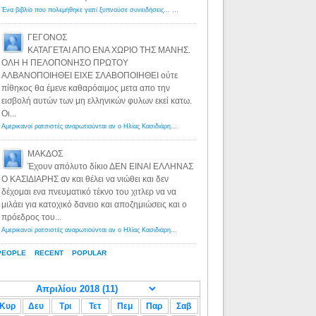
Ένα βιβλίο που πολεμήθηκε γιατί ξυπνούσε συνειδήσεις... - Λόγιος Ερμής | Η γνώση ξεκινάει με την αναζήτηση...
ΓΕΓΟΝΟΣ
ΚΑΤΑΓΕΤΑΙ ΑΠΟ ΕΝΑ ΧΩΡΙΟ ΤΗΣ ΜΑΝΗΣ.
ΟΛΗ Η ΠΕΛΟΠΟΝΗΣΟ ΠΡΩΤΟΥ
ΑΛΒΑΝΟΠΟΙΗΘΕΙ ΕΙΧΕ ΣΛΑΒΟΠΟΙΗΘΕΙ ούτε
πίθηκος θα έμενε καθαρόαιμος μετα απο την
εισβολή αυτών των μη ελληνικών φυλων εκεί κατω.
Οι...
Αμερικανοί ρατσιστές αναρωτιούνται αν ο Ηλίας Κασιδιάρης ανήκει στη λευκή φυλή... - Λόγιος Ερμής
·
8 yea
ΜΑΚΔΟΣ
Έχουν απόλυτο δίκιο ΔΕΝ ΕΙΝΑΙ ΕΛΛΗΝΑΣ
Ο ΚΑΣΙΔΙΑΡΗΣ αν και θέλει να νιώθει και δεν
δέχομαι ενα πνευματικό τέκνο του χιτλερ να να
μιλάει για κατοχικό δανειο και αποζημιώσεις και ο
πρόεδρος του...
Αμερικανοί ρατσιστές αναρωτιούνται αν ο Ηλίας Κασιδιάρης ανήκει στη λευκή φυλή... - Λόγιος Ερμής
·
8 yea
PEOPLE
RECENT
POPULAR
Κυρ
Δευ
Τρι
Τετ
Πεμ
Παρ
Σαβ