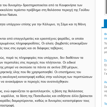
α του δυναμίτη» δραστηριοποιείται από τα Κουφονήσια των
ροκαλέσει τεράστιο πρόβλημα στη θαλάσσια περιοχή της Γαύδου
ίκτυο Natura.
ητα υπάρχουν επίσης για την Κάλυμνο, τη Σάμο και τη Μάνη
Φά
νται από επαγγελματίες και ερασιτέχνες ψαράδες, οι οποίοι
οι
ερωμένους πληροφοριοδότες. Οι αλιείς- βομβιστές αποκομίζουν
Το
με
ς τους στις αγορές και σε διάφορες ταβέρνες.
με
ώς, παρά τις πληροφορίες που υπάρχουν, δεν διαθέτουν τα
Συ
 περιπολίες στις περιοχές που πλήττονται. Οι ειδικοί
Έπ
της μπορεί να σκοτώσει τα πάντα σε ακτίνα 200 μέτρων,
η 
ρηκτικής ύλης που θα χρησιμοποιηθεί. Οι επιστήμονες του
Γκ
η οικολογική καταστροφή καθώς στην καλύτερη των περιπτώσεων
υ να ανακάμψουν οι περιοχές που ανατινάχθηκαν.
Aι
Σε
ος, ενώ αφανίζεται το φυτοπλαγκτόν, η βάση της θαλάσσιας
να
συ
 κοράλλια, τα δάση της Ποσειδωνίας και οτιδήποτε άλλο βρίσκεται
 ψαράδες διαμαρτύρονται, καθώς οι δυναμίτες καταστρέφουν τους
Το
αταστροφή.