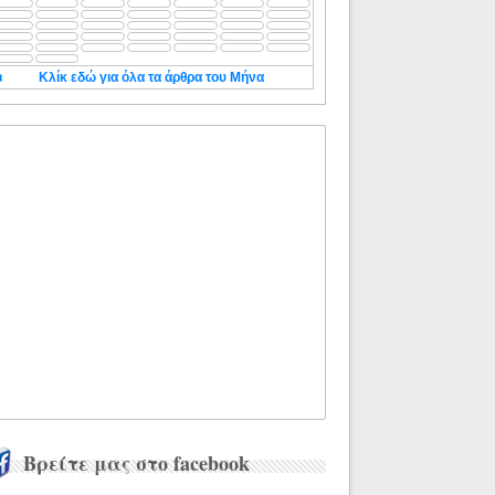
◄
Κλίκ εδώ για όλα τα άρθρα του Μήνα
Βρείτε μας στο facebook