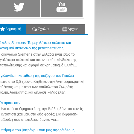
Δημοφιλή
Σχόλια
Αρχείο
κελος Siemens: Το μεγαλύτερο πολιτικό και
κονομικό σκάνδαλο της μεταπολίτευσης!
 σκάνδαλο Siemens στην Ελλάδα είναι ίσως το
γαλύτερο πολιτικό και οικονομικό σκάνδαλο της
ταπολίτευσης και αφορά σε χρηματισμό Ελλήν...
γκλονίζει η κατάθεση της συζύγου του Γκιόλια
ειτα από 3,5 χρόνια κλήθηκε στην Αντιτρομοκρατική
σύζυγος και μητέρα των παιδιών του Σωκράτη
ιόλια, Αδαμαντία, και δήλωσε: «Μας έλεγ...
έν αριστεύειν!
 ένα από τα Ομηρικά έπη, την Ιλιάδα, δύναται κανείς
 εντοπίσει (και μάλιστα δύο φορές) μια έκφραση-
μβουλή που αποτέλεσε ιδανικό για...
 πείραμα του βατράχου που μας αφορά όλους...