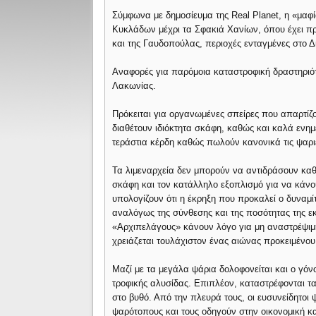
Σύμφωνα με δημοσίευμα της Real Planet, η «μαφί
Κυκλάδων μέχρι τα Σφακιά Χανίων, όπου έχει π
και της Γαυδοπούλας, περιοχές ενταγμένες στο Δ
Αναφορές για παρόμοια καταστροφική δραστηριότ
Λακωνίας.
Πρόκειται για οργανωμένες σπείρες που απαρτίζο
διαθέτουν ιδιόκτητα σκάφη, καθώς και καλά ενημ
τεράστια κέρδη καθώς πωλούν κανονικά τις ψαριέ
Τα λιμεναρχεία δεν μπορούν να αντιδράσουν καθ
σκάφη και τον κατάλληλο εξοπλισμό για να κάνουν
υπολογίζουν ότι η έκρηξη που προκαλεί ο δυναμί
αναλόγως της σύνθεσης και της ποσότητας της εκ
«Αρχιπελάγους» κάνουν λόγο για μη αναστρέψιμ
χρειάζεται τουλάχιστον ένας αιώνας προκειμένο
Μαζί με τα μεγάλα ψάρια δολοφονείται και ο γόν
τροφικής αλυσίδας. Επιπλέον, καταστρέφονται τα
στο βυθό. Από την πλευρά τους, οι ευσυνείδητοι
ψαρότοπους και τους οδηγούν στην οικονομική κ