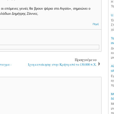
Η 
Τη
οι επόμενες γενιές θα βρουν ψάρια στο Αιγαίο», σημειώνει ο
υκλάδων Δημήτρης Ζάννες.
U.
Έν
Πηγή
ΣΥ
χώ
Το
αν
Δι
ευ
μι
Προηγούμενο
νταγμα -
Iχνη κατοίκησης στην Κρήτη από το 130.000 π.Χ.
Αί
αλ
Εγ
εγ
πρ
Μν
δά
Μι
μν
πρ