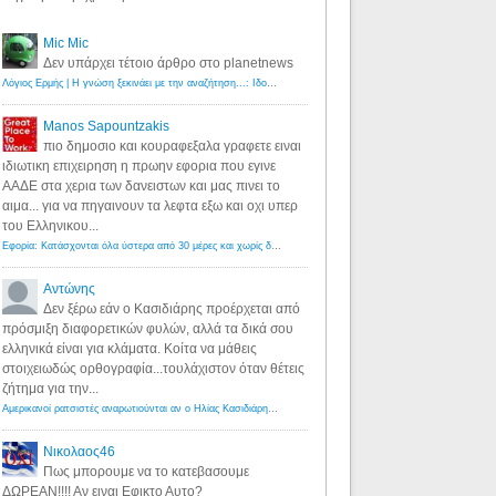
Mic Mic
Δεν υπάρχει τέτοιο άρθρο στο planetnews
Λόγιος Ερμής | Η γνώση ξεκινάει με την αναζήτηση...: Ιδού οι 18 που χρωστούν 11 δις ευρώ!
·
6 years ago
Manos Sapountzakis
πιο δημοσιο και κουραφεξαλα γραφετε ειναι
ιδιωτικη επιχειρηση η πρωην εφορια που εγινε
ΑΑΔΕ στα χερια των δανειστων και μας πινει το
αιμα... για να πηγαινουν τα λεφτα εξω και οχι υπερ
του Ελληνικου...
Εφορία: Κατάσχονται όλα ύστερα από 30 μέρες και χωρίς δικαστικές αποφάσεις - Λόγιος Ερμής
·
6 years ag
Αντώνης
Δεν ξέρω εάν ο Κασιδιάρης προέρχεται από
πρόσμιξη διαφορετικών φυλών, αλλά τα δικά σου
ελληνικά είναι για κλάματα. Κοίτα να μάθεις
στοιχειωδώς ορθογραφία...τουλάχιστον όταν θέτεις
ζήτημα για την...
Αμερικανοί ρατσιστές αναρωτιούνται αν ο Ηλίας Κασιδιάρης ανήκει στη λευκή φυλή... - Λόγιος Ερμής
·
7 yea
Νικολαος46
Πως μπορουμε να το κατεβασουμε
ΔΩΡΕΑΝ!!!! Αν ειναι Εφικτο Αυτο?