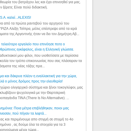
θεωρία του βατράχου λες και έχει επινοηθεί για μας.
ν ξέρετε; Είναι πολύ διδακτική.
S.A. καλεί...ALEXIS!
α από τα πρώτα ραντεβού του αρχηγού του
ΡΙΖΑ Αλέξη Τσίπρα, μόλις επέστρεψε από τα ιερά
ματα της Αργεντινής ήταν να δει τον Δημήτρη Αβ...
 τελειότερο εργαλείο που επινόησε ποτε ο
θρώπινος εγκέφαλος, είναι η Ελληνική γλώσσα.
αδυκτιακοί μου φίλοι, που υιοθετίσατε με περίσσια
κολία τον τρόπο επικοινωνίας που σας πλάσαραν τα
άσματα της νέας τάξης πρα...
μα και δάκρυα πλέον η εναλλακτική για την χώρα,
λά ο μόνος δρόμος προς την ελευθερία!
χώριο ολιγαρχικό σύστημα και ξένοι τοκογλύφοι, μας
κλωβίζουν ψυχολογικά με την Θαρτσερική
οπαγάνδα TINA (There Is No Alternative). ...
ημόνια: Ποια μέτρα επιβλήθηκαν, ποιοι μας
νεισαν, πού πήγαν τα λεφτά...
ας και περιμένουμε απο στιγμή σε στιγμή το 4ο
ημόνιο , ας δούμε όλα τα στοιχεία για τα 3
οηγούμενα μέχρι τώρα...