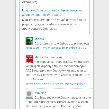
Alternative). ...
Μνημόνια: Ποια μέτρα επιβλήθηκαν, ποιοι μας
δάνεισαν, πού πήγαν τα λεφτά...
Μιας και περιμένουμε απο στιγμή σε στιγμή το 4ο
μνημόνιο , ας δούμε όλα τα στοιχεία για τα 3
προηγούμενα μέχρι τώρα...
Mic Mic
Δεν υπάρχει τέτοιο άρθρο στο planetnews
Λόγιος Ερμής | Η γνώση ξεκινάει με την αναζήτηση...: Ιδού οι 18 που χρωστούν 11 δις ευρώ!
Manos Sapountzakis
πιο δημοσιο και κουραφεξαλα γραφετε ειναι
ιδιωτικη επιχειρηση η πρωην εφορια που εγινε
ΑΑΔΕ στα χερια των δανειστων και μας πινει το
αιμα... για να πηγαινουν τα λεφτα εξω και οχι υπερ
του Ελληνικου...
Εφορία: Κατάσχονται όλα ύστερα από 30 μέρες και χωρίς δικαστικές αποφάσεις - Λόγιος Ερμής
Αντώνης
Δεν ξέρω εάν ο Κασιδιάρης προέρχεται από
πρόσμιξη διαφορετικών φυλών, αλλά τα δικά σου
ελληνικά είναι για κλάματα. Κοίτα να μάθεις