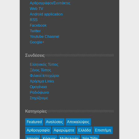
Αρθρογράφοι/Συντάκτες
Web TV
Android application
RSS
Facebook
Twitter
Youtube Channel
Google+
Συνδέσεις
Ελληνικός Τύπος
Ξένος Τύπος
Φιλικοί Ιστοχώροι
Χρήσιμα Links
Ομογένεια
Ραδιόφωνο
Στηρίζουμε
Κατηγορίες
Featured
Αναλύσεις
Αποκαλύψεις
Αρθρογραφία
Αφιερώματα
Ελλάδα
Επιστήμη
Ιστορία
Κόσμος
Μυθολογία
Νέα Τάξη