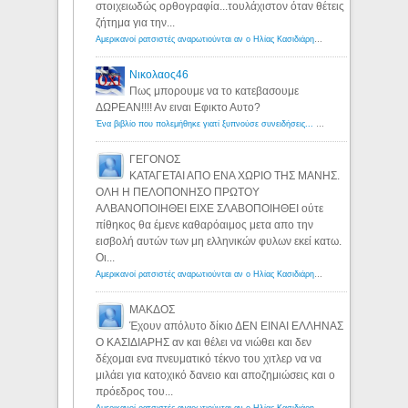
στοιχειωδώς ορθογραφία...τουλάχιστον όταν θέτεις
ζήτημα για την...
Αμερικανοί ρατσιστές αναρωτιούνται αν ο Ηλίας Κασιδιάρης ανήκει στη λευκή φυλή... - Λόγιος Ερμής
Νικολαος46
Πως μπορουμε να το κατεβασουμε
ΔΩΡΕΑΝ!!!! Αν ειναι Εφικτο Αυτο?
Ένα βιβλίο που πολεμήθηκε γιατί ξυπνούσε συνειδήσεις... - Λόγιος Ερμής | Η γνώση ξεκινάει με την αναζήτηση...
ΓΕΓΟΝΟΣ
ΚΑΤΑΓΕΤΑΙ ΑΠΟ ΕΝΑ ΧΩΡΙΟ ΤΗΣ ΜΑΝΗΣ.
ΟΛΗ Η ΠΕΛΟΠΟΝΗΣΟ ΠΡΩΤΟΥ
ΑΛΒΑΝΟΠΟΙΗΘΕΙ ΕΙΧΕ ΣΛΑΒΟΠΟΙΗΘΕΙ ούτε
πίθηκος θα έμενε καθαρόαιμος μετα απο την
εισβολή αυτών των μη ελληνικών φυλων εκεί κατω.
Οι...
Αμερικανοί ρατσιστές αναρωτιούνται αν ο Ηλίας Κασιδιάρης ανήκει στη λευκή φυλή... - Λόγιος Ερμής
ΜΑΚΔΟΣ
Έχουν απόλυτο δίκιο ΔΕΝ ΕΙΝΑΙ ΕΛΛΗΝΑΣ
Ο ΚΑΣΙΔΙΑΡΗΣ αν και θέλει να νιώθει και δεν
δέχομαι ενα πνευματικό τέκνο του χιτλερ να να
μιλάει για κατοχικό δανειο και αποζημιώσεις και ο
πρόεδρος του...