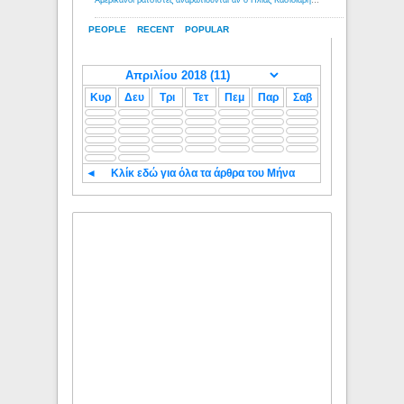
Αμερικανοί ρατσιστές αναρωτιούνται αν ο Ηλίας Κασιδιάρης ανήκει στη λευκή φυλή... - Λόγιος Ερμής
PEOPLE
RECENT
POPULAR
Κυρ
Δευ
Τρι
Τετ
Πεμ
Παρ
Σαβ
◄
Κλίκ εδώ για όλα τα άρθρα του Μήνα