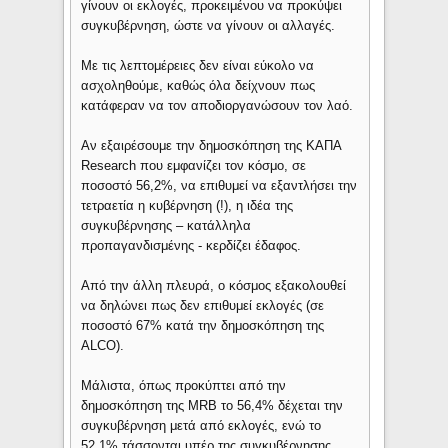
γίνουν οι εκλογές, προκειμένου να προκύψει
συγκυβέρνηση, ώστε να γίνουν οι αλλαγές.
Με τις λεπτομέρειες δεν είναι εύκολο να
ασχοληθούμε, καθώς όλα δείχνουν πως
κατάφεραν να τον αποδιοργανώσουν τον λαό.
Αν εξαιρέσουμε την δημοσκόπηση της ΚΑΠΑ
Research που εμφανίζει τον κόσμο, σε
ποσοστό 56,2%, να επιθυμεί να εξαντλήσει την
τετραετία η κυβέρνηση (!), η ιδέα της
συγκυβέρνησης – κατάλληλα
προπαγανδισμένης - κερδίζει έδαφος.
Από την άλλη πλευρά, ο κόσμος εξακολουθεί
να δηλώνει πως δεν επιθυμεί εκλογές (σε
ποσοστό 67% κατά την δημοσκόπηση της
ALCO).
Μάλιστα, όπως προκύπτει από την
δημοσκόπηση της MRB το 56,4% δέχεται την
συγκυβέρνηση μετά από εκλογές, ενώ το
52,1% τάσσονται υπέρ της συγκυβέρνησης