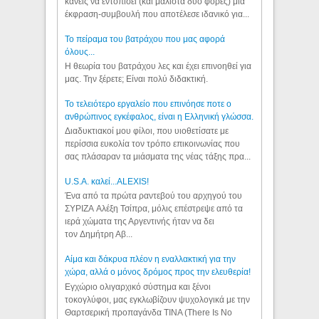
κανείς να εντοπίσει (και μάλιστα δύο φορές) μια
έκφραση-συμβουλή που αποτέλεσε ιδανικό για...
Το πείραμα του βατράχου που μας αφορά
όλους...
Η θεωρία του βατράχου λες και έχει επινοηθεί για
μας. Την ξέρετε; Είναι πολύ διδακτική.
Το τελειότερο εργαλείο που επινόησε ποτε ο
ανθρώπινος εγκέφαλος, είναι η Ελληνική γλώσσα.
Διαδυκτιακοί μου φίλοι, που υιοθετίσατε με
περίσσια ευκολία τον τρόπο επικοινωνίας που
σας πλάσαραν τα μιάσματα της νέας τάξης πρα...
U.S.A. καλεί...ALEXIS!
Ένα από τα πρώτα ραντεβού του αρχηγού του
ΣΥΡΙΖΑ Αλέξη Τσίπρα, μόλις επέστρεψε από τα
ιερά χώματα της Αργεντινής ήταν να δει
τον Δημήτρη Αβ...
Αίμα και δάκρυα πλέον η εναλλακτική για την
χώρα, αλλά ο μόνος δρόμος προς την ελευθερία!
Εγχώριο ολιγαρχικό σύστημα και ξένοι
τοκογλύφοι, μας εγκλωβίζουν ψυχολογικά με την
Θαρτσερική προπαγάνδα TINA (There Is No