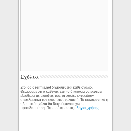
Σχόλια
Στο logiosermis.net δημοσιεύεται κάθε σχόλιο.
Θεωρούμε ότι ο καθένας έχει το δικαίωμα να εκφέρει
ελεύθερα τις απόψεις του, οι οποίες εκφράζουν
αποκλειστικά τον εκάστοτε σχολιαστή. Τα συκοφαντικά ή
υβριστικά σχόλια θα διαγράφονται χωρίς
προειδοποίηση. Περισσότερα στις
οδηγίες χρήσης
.