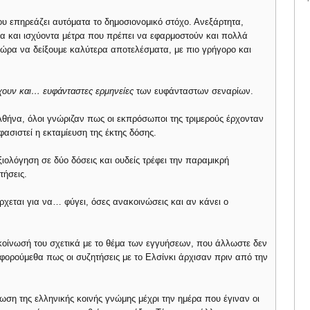
ου επηρεάζει αυτόματα το δημοσιονομικό στόχο. Ανεξάρτητα,
α και ισχύοντα μέτρα που πρέπει να εφαρμοστούν και πολλά
χώρα να δείξουμε καλύτερα αποτελέσματα, με πιο γρήγορο και
χουν και… ευφάνταστες ερμηνείες
των ευφάνταστων σεναρίων.
 Αθήνα, όλοι γνώριζαν πως οι εκπρόσωποι της τριμερούς έρχονταν
ασιστεί η εκταμίευση της έκτης δόσης.
ιολόγηση σε δύο δόσεις και ουδείς τρέφει την παραμικρή
τήσεις.
 έρχεται για να… φύγει, όσες ανακοινώσεις και αν κάνει ο
κοίνωσή του σχετικά με το θέμα των εγγυήσεων, που άλλωστε δεν
φορούμεθα πως οι συζητήσεις με το Ελσίνκι άρχισαν πριν από την
ση της ελληνικής κοινής γνώμης μέχρι την ημέρα που έγιναν οι