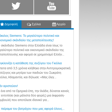
Δημοφιλή
Σχόλια
Αρχείο
κελος Siemens: Το μεγαλύτερο πολιτικό και
κονομικό σκάνδαλο της μεταπολίτευσης!
 σκάνδαλο Siemens στην Ελλάδα είναι ίσως το
γαλύτερο πολιτικό και οικονομικό σκάνδαλο της
ταπολίτευσης και αφορά σε χρηματισμό Ελλήν...
γκλονίζει η κατάθεση της συζύγου του Γκιόλια
ειτα από 3,5 χρόνια κλήθηκε στην Αντιτρομοκρατική
σύζυγος και μητέρα των παιδιών του Σωκράτη
ιόλια, Αδαμαντία, και δήλωσε: «Μας έλεγ...
έν αριστεύειν!
 ένα από τα Ομηρικά έπη, την Ιλιάδα, δύναται κανείς
 εντοπίσει (και μάλιστα δύο φορές) μια έκφραση-
μβουλή που αποτέλεσε ιδανικό για...
 πείραμα του βατράχου που μας αφορά όλους...