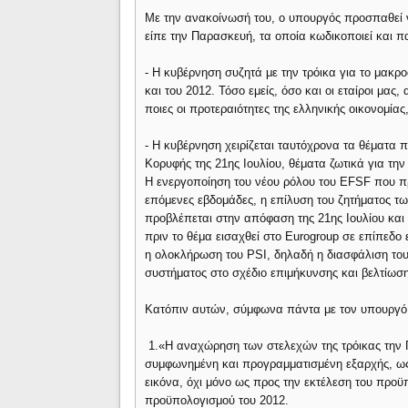
Με την ανακοίνωσή του, ο υπουργός προσπαθεί ν
είπε την Παρασκευή, τα οποία κωδικοποιεί και π
- Η κυβέρνηση συζητά με την τρόικα για το μακρο
και του 2012. Τόσο εμείς, όσο και οι εταίροι μας
ποιες οι προτεραιότητες της ελληνικής οικονομίας
- Η κυβέρνηση χειρίζεται ταυτόχρονα τα θέματα
Κορυφής της 21ης Ιουλίου, θέματα ζωτικά για τη
Η ενεργοποίηση του νέου ρόλου του EFSF που πρ
επόμενες εβδομάδες, η επίλυση του ζητήματος τ
προβλέπεται στην απόφαση της 21ης Ιουλίου και
πριν το θέμα εισαχθεί στο Eurogroup σε επίπεδο
η ολοκλήρωση του PSI, δηλαδή η διασφάλιση του
συστήματος στο σχέδιο επιμήκυνσης και βελτίωσ
Κατόπιν αυτών, σύμφωνα πάντα με τον υπουργό
1.«Η αναχώρηση των στελεχών της τρόικας την 
συμφωνημένη και προγραμματισμένη εξαρχής, ως
εικόνα, όχι μόνο ως προς την εκτέλεση του προϋ
προϋπολογισμού του 2012.