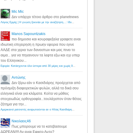
Mic Mic
Δεν υπάρχει τέτοιο άρθρο στο planetnews
Λόγιος Ερμής | Η γνώση ξεκινάει με την αναζήτηση...: Ιδού οι 18 που χρωστούν 11 δις ευρώ!
·
6 years ago
Manos Sapountzakis
πιο δημοσιο και κουραφεξαλα γραφετε ειναι
ιδιωτικη επιχειρηση η πρωην εφορια που εγινε
ΑΑΔΕ στα χερια των δανειστων και μας πινει το
αιμα... για να πηγαινουν τα λεφτα εξω και οχι υπερ
του Ελληνικου...
Εφορία: Κατάσχονται όλα ύστερα από 30 μέρες και χωρίς δικαστικές αποφάσεις - Λόγιος Ερμής
·
6 years ag
Αντώνης
Δεν ξέρω εάν ο Κασιδιάρης προέρχεται από
πρόσμιξη διαφορετικών φυλών, αλλά τα δικά σου
ελληνικά είναι για κλάματα. Κοίτα να μάθεις
στοιχειωδώς ορθογραφία...τουλάχιστον όταν θέτεις
ζήτημα για την...
Αμερικανοί ρατσιστές αναρωτιούνται αν ο Ηλίας Κασιδιάρης ανήκει στη λευκή φυλή... - Λόγιος Ερμής
·
7 yea
Νικολαος46
Πως μπορουμε να το κατεβασουμε
ΔΩΡΕΑΝ!!!! Αν ειναι Εφικτο Αυτο?