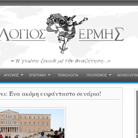
ΑΠΟΨΕΙΣ
ΕΠΙΣΤΗΜΗ
ΤΕΧΝΟΛΟΓΙΑ
ΠΟΛΙΤΙΣΜΟΣ
ΝΟΗΣΗ-ΕΠΙ
γει: Ένα ακόμη ευφάνταστο σενάριο!