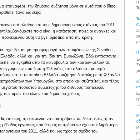
Η 
α επαναφέρει την δημόσια συζήτηση μόνο σε αυτά που ο ίδιος
Τη
αραθέτει ξανά ως εξής:
Το
αν
οικονομικό πλαίσιο και τους δημοσιονομικούς στόχους του 2011
Δι
, αντιλαμβανόμαστε ποια είναι η κατάσταση, ποιες οι ανάγκες και
ευ
, προκειμένου αυτή να βγει οριστικά από την κρίση.
μι
 που σχετίζονται με την εφαρμογή των αποφάσεων της Συνόδου
U.
ν Ελλάδα, αλλά και για την ίδια την Ευρωζώνη. Εδώ εντάσσονται:
Έν
έπει να εγκριθεί από τα κοινοβούλια των κρατών-μελών τις
ΣΥ
ων εγγυήσεων που ζητά η Φιλανδία, στο πλαίσιο που ρητά
χώ
 σύμφωνα με το οποίο η Ελλάδα συζήτησε διμερώς με τη Φιλανδία
 εκπροσώπων των Υπουργών, στο οποίο και συζητείται, και τέλος
Αί
αλ
 μεγίστου ποσοστού συμμετοχής του διεθνούς τραπεζικού
Εγ
ης των όρων του ελληνικού δημοσίου χρέους.
εγ
πρ
:
Μν
Παρασκευή, προκειμένου να επιστρέψουν σε δέκα μέρες, ήταν
δά
 μέθοδος εργασίας που θα μας επιτρέψει να έχουμε πληρέστερη
Μι
πολογισμού του 2011, αλλά και ως προς το σχέδιο του
μν
πρ