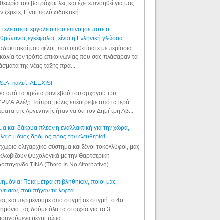
θεωρία του βατράχου λες και έχει επινοηθεί για μας.
ν ξέρετε; Είναι πολύ διδακτική.
 τελειότερο εργαλείο που επινόησε ποτε ο
θρώπινος εγκέφαλος, είναι η Ελληνική γλώσσα.
αδυκτιακοί μου φίλοι, που υιοθετίσατε με περίσσια
κολία τον τρόπο επικοινωνίας που σας πλάσαραν τα
άσματα της νέας τάξης πρα...
S.A. καλεί...ALEXIS!
α από τα πρώτα ραντεβού του αρχηγού του
ΡΙΖΑ Αλέξη Τσίπρα, μόλις επέστρεψε από τα ιερά
ματα της Αργεντινής ήταν να δει τον Δημήτρη Αβ...
μα και δάκρυα πλέον η εναλλακτική για την χώρα,
λά ο μόνος δρόμος προς την ελευθερία!
χώριο ολιγαρχικό σύστημα και ξένοι τοκογλύφοι, μας
κλωβίζουν ψυχολογικά με την Θαρτσερική
οπαγάνδα TINA (There Is No Alternative). ...
ημόνια: Ποια μέτρα επιβλήθηκαν, ποιοι μας
νεισαν, πού πήγαν τα λεφτά...
ας και περιμένουμε απο στιγμή σε στιγμή το 4ο
ημόνιο , ας δούμε όλα τα στοιχεία για τα 3
οηγούμενα μέχρι τώρα...