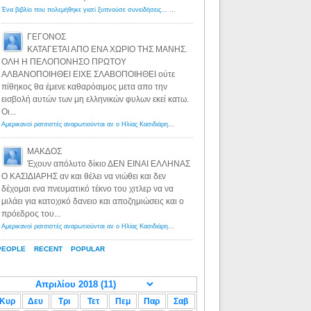
Ένα βιβλίο που πολεμήθηκε γιατί ξυπνούσε συνειδήσεις... - Λόγιος Ερμής | Η γνώση ξεκινάει με την αναζήτηση...
ΓΕΓΟΝΟΣ
ΚΑΤΑΓΕΤΑΙ ΑΠΟ ΕΝΑ ΧΩΡΙΟ ΤΗΣ ΜΑΝΗΣ.
ΟΛΗ Η ΠΕΛΟΠΟΝΗΣΟ ΠΡΩΤΟΥ
ΑΛΒΑΝΟΠΟΙΗΘΕΙ ΕΙΧΕ ΣΛΑΒΟΠΟΙΗΘΕΙ ούτε
πίθηκος θα έμενε καθαρόαιμος μετα απο την
εισβολή αυτών των μη ελληνικών φυλων εκεί κατω.
Οι...
Αμερικανοί ρατσιστές αναρωτιούνται αν ο Ηλίας Κασιδιάρης ανήκει στη λευκή φυλή... - Λόγιος Ερμής
·
8 yea
ΜΑΚΔΟΣ
Έχουν απόλυτο δίκιο ΔΕΝ ΕΙΝΑΙ ΕΛΛΗΝΑΣ
Ο ΚΑΣΙΔΙΑΡΗΣ αν και θέλει να νιώθει και δεν
δέχομαι ενα πνευματικό τέκνο του χιτλερ να να
μιλάει για κατοχικό δανειο και αποζημιώσεις και ο
πρόεδρος του...
Αμερικανοί ρατσιστές αναρωτιούνται αν ο Ηλίας Κασιδιάρης ανήκει στη λευκή φυλή... - Λόγιος Ερμής
·
8 yea
PEOPLE
RECENT
POPULAR
Κυρ
Δευ
Τρι
Τετ
Πεμ
Παρ
Σαβ