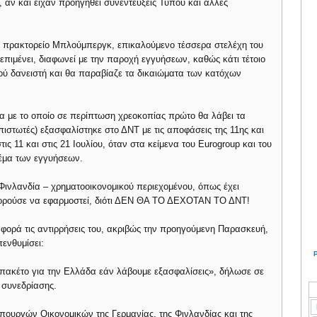
, αν και είχαν προηγηθεί συνεντεύξεις Τύπου και άλλες
 πρακτορείο Μπλούμπεργκ, επικαλούμενο τέσσερα στελέχη του
 επιμένει, διαφωνεί με την παροχή εγγυήσεων, καθώς κάτι τέτοιο
ύ δανειστή και θα παραβίαζε τα δικαιώματα των κατόχων
α με το οποίο σε περίπτωση χρεοκοπίας πρώτο θα λάβει τα
 πιστωτές) εξασφαλίστηκε στο ΔΝΤ με τις αποφάσεις της 11ης και
ς 11 και στις 21 Ιουλίου, όταν στα κείμενα του Eurogroup και του
έμα των εγγυήσεων.
Φινλανδία – χρηματοοικονομικού περιεχομένου, όπως έχει
 μπορούσε να εφαρμοστεί, διότι ΔΕΝ ΘΑ ΤΟ ΔΕΧΟΤΑΝ ΤΟ ΔΝΤ!
 φορά τις αντιρρήσεις του, ακριβώς την προηγούμενη Παρασκευή,
ενθυμίσει:
ο πακέτο για την Ελλάδα εάν λάβουμε εξασφαλίσεις», δήλωσε σε
 συνεδρίασης.
πουργών Οικονομικών της Γερμανίας, της Φινλανδίας και της