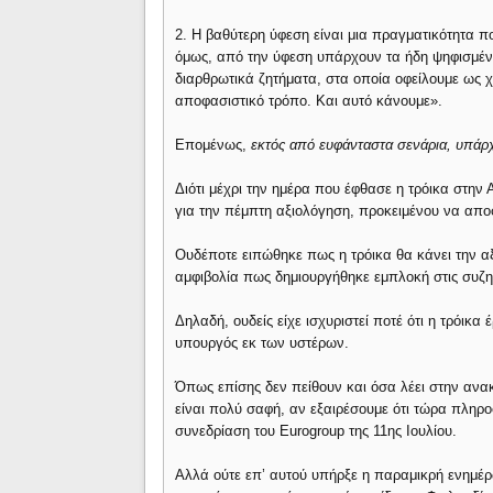
2. Η βαθύτερη ύφεση είναι μια πραγματικότητα π
όμως, από την ύφεση υπάρχουν τα ήδη ψηφισμέν
διαρθρωτικά ζητήματα, στα οποία οφείλουμε ως 
αποφασιστικό τρόπο. Και αυτό κάνουμε».
Επομένως,
εκτός από ευφάνταστα σενάρια, υπάρ
Διότι μέχρι την ημέρα που έφθασε η τρόικα στην
για την πέμπτη αξιολόγηση, προκειμένου να αποφ
Ουδέποτε ειπώθηκε πως η τρόικα θα κάνει την αξ
αμφιβολία πως δημιουργήθηκε εμπλοκή στις συζη
Δηλαδή, ουδείς είχε ισχυριστεί ποτέ ότι η τρόικα
υπουργός εκ των υστέρων.
Όπως επίσης δεν πείθουν και όσα λέει στην ανα
είναι πολύ σαφή, αν εξαιρέσουμε ότι τώρα πληρο
συνεδρίαση του Eurogroup της 11ης Ιουλίου.
Αλλά ούτε επ’ αυτού υπήρξε η παραμικρή ενημέρω