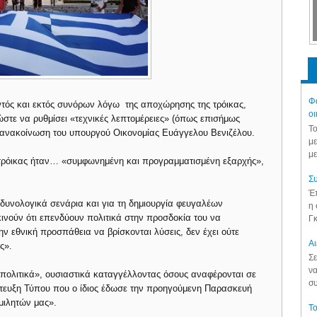
Φά
εντός και εκτός συνόρων λόγω της αποχώρησης της τρόικας,
οι
στε να ρυθμίσει «τεχνικές λεπτομέρειες» (όπως επισήμως
Το
ανακοίνωση του υπουργού Οικονομίας Ευάγγελου Βενιζέλου.
με
με
τρόικας ήταν… «συμφωνημένη και προγραμματισμένη εξαρχής»,
Συ
Έπ
νδυνολογικά σενάρια και για τη δημιουργία φευγαλέων
η 
νούν ότι επενδύουν πολιτικά στην προσδοκία του να
Γκ
 εθνική προσπάθεια να βρίσκονται λύσεις, δεν έχει ούτε
Aι
ς».
Σε
να
πολιτικά», ουσιαστικά καταγγέλλοντας όσους αναφέρονται σε
συ
ντευξη Τύπου που ο ίδιος έδωσε την προηγούμενη Παρασκευή
μιλητών μας».
Το