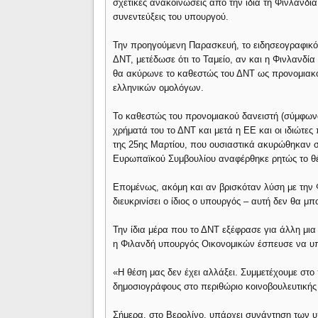
σχετικές ανακοινώσεις από την ίδια τη Φινλανδία
συνεντεύξεις του υπουργού.
Την προηγούμενη Παρασκευή, το ειδησεογραφικό
ΔΝΤ, μετέδωσε ότι το Ταμείο, αν και η Φινλανδία
θα ακύρωνε το καθεστώς του ΔΝΤ ως προνομιακο
ελληνικών ομολόγων.
Το καθεστώς του προνομιακού δανειστή (σύμφων
χρήματά του το ΔΝΤ και μετά η ΕΕ και οι ιδιώτες
της 25ης Μαρτίου, που ουσιαστικά ακυρώθηκαν στι
Ευρωπαϊκού Συμβουλίου αναφέρθηκε ρητώς το θ
Επομένως, ακόμη και αν βρισκόταν λύση με την 
διευκρινίσει ο ίδιος ο υπουργός – αυτή δεν θα
Την ίδια μέρα που το ΔΝΤ εξέφρασε για άλλη μια
η Φιλανδή υπουργός Οικονομικών έσπευσε να υπ
«Η θέση μας δεν έχει αλλάξει. Συμμετέχουμε στ
δημοσιογράφους στο περιθώριο κοινοβουλευτικής
Σήμερα, στο Βερολίνο, υπάρχει συνάντηση των υ