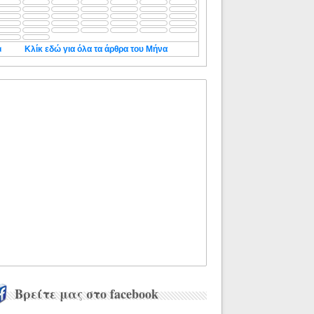
◄
Κλίκ εδώ για όλα τα άρθρα του Μήνα
Βρείτε μας στο facebook