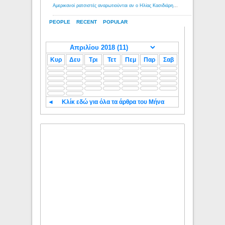
Αμερικανοί ρατσιστές αναρωτιούνται αν ο Ηλίας Κασιδιάρης ανήκει στη λευκή φυλή... - Λόγιος Ερμής
PEOPLE
RECENT
POPULAR
Κυρ
Δευ
Τρι
Τετ
Πεμ
Παρ
Σαβ
◄
Κλίκ εδώ για όλα τα άρθρα του Μήνα