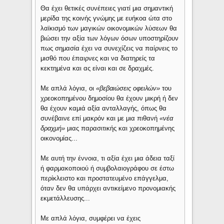
Θα έχει θετικές συνέπειες γιατί μια σημαντική
μερίδα της κοινής γνώμης με ευήκοα ώτα στο
λαϊκισμό των μαγικών οικονομικών λύσεων θα
βιώσει την αξία των λόγων όσων υποστηρίζουν
πως σημασία έχει να συνεχίζεις να παίρνεις το
μισθό που έπαιρνες και να διατηρείς τα
κεκτημένα και ας είναι και σε δραχμές.
Με απλά λόγια, οι
«βεβαιώσεις οφειλών»
του
χρεοκοπημένου δημοσίου θα έχουν μικρή ή δεν
θα έχουν καμιά αξία ανταλλαγής, όπως θα
συνέβαινε επί μακρόν και με μια πιθανή
«νέα
δραχμή»
μιας παρασιτικής και χρεοκοπημένης
οικονομίας...
Με αυτή την έννοια, τι αξία έχει μια άδεια ταξί
ή φαρμακοποιού ή συμβολαιογράφου σε έστω
περίκλειστο και προστατευμένο επάγγελμα,
όταν δεν θα υπάρχει αντικείμενο προνομιακής
εκμετάλλευσης...
Με απλά λόγια, συμφέρει να έχεις