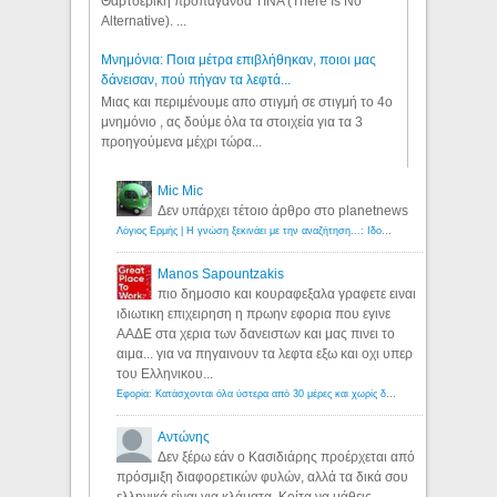
Θαρτσερική προπαγάνδα TINA (There Is No
Alternative). ...
Μνημόνια: Ποια μέτρα επιβλήθηκαν, ποιοι μας
δάνεισαν, πού πήγαν τα λεφτά...
Μιας και περιμένουμε απο στιγμή σε στιγμή το 4ο
μνημόνιο , ας δούμε όλα τα στοιχεία για τα 3
προηγούμενα μέχρι τώρα...
Mic Mic
Δεν υπάρχει τέτοιο άρθρο στο planetnews
Λόγιος Ερμής | Η γνώση ξεκινάει με την αναζήτηση...: Ιδού οι 18 που χρωστούν 11 δις ευρώ!
Manos Sapountzakis
πιο δημοσιο και κουραφεξαλα γραφετε ειναι
ιδιωτικη επιχειρηση η πρωην εφορια που εγινε
ΑΑΔΕ στα χερια των δανειστων και μας πινει το
αιμα... για να πηγαινουν τα λεφτα εξω και οχι υπερ
του Ελληνικου...
Εφορία: Κατάσχονται όλα ύστερα από 30 μέρες και χωρίς δικαστικές αποφάσεις - Λόγιος Ερμής
Αντώνης
Δεν ξέρω εάν ο Κασιδιάρης προέρχεται από
πρόσμιξη διαφορετικών φυλών, αλλά τα δικά σου
ελληνικά είναι για κλάματα. Κοίτα να μάθεις