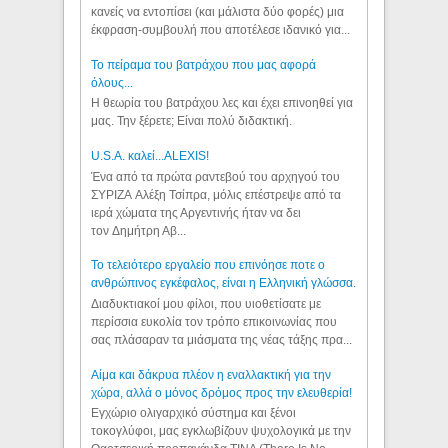
κανείς να εντοπίσει (και μάλιστα δύο φορές) μια
έκφραση-συμβουλή που αποτέλεσε ιδανικό για...
Το πείραμα του βατράχου που μας αφορά
όλους...
Η θεωρία του βατράχου λες και έχει επινοηθεί για
μας. Την ξέρετε; Είναι πολύ διδακτική.
U.S.A. καλεί...ALEXIS!
Ένα από τα πρώτα ραντεβού του αρχηγού του
ΣΥΡΙΖΑ Αλέξη Τσίπρα, μόλις επέστρεψε από τα
ιερά χώματα της Αργεντινής ήταν να δει
τον Δημήτρη Αβ...
Το τελειότερο εργαλείο που επινόησε ποτε ο
ανθρώπινος εγκέφαλος, είναι η Ελληνική γλώσσα.
Διαδυκτιακοί μου φίλοι, που υιοθετίσατε με
περίσσια ευκολία τον τρόπο επικοινωνίας που
σας πλάσαραν τα μιάσματα της νέας τάξης πρα...
Αίμα και δάκρυα πλέον η εναλλακτική για την
χώρα, αλλά ο μόνος δρόμος προς την ελευθερία!
Εγχώριο ολιγαρχικό σύστημα και ξένοι
τοκογλύφοι, μας εγκλωβίζουν ψυχολογικά με την