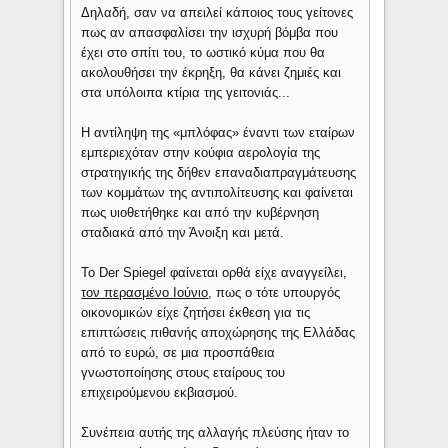
Δηλαδή, σαν να απειλεί κάποιος τους γείτονες
πως αν απασφαλίσει την ισχυρή βόμβα που
έχει στο σπίτι του, το ωστικό κύμα που θα
ακολουθήσει την έκρηξη, θα κάνει ζημιές και
στα υπόλοιπα κτίρια της γειτονιάς...
Η αντίληψη της «μπλόφας» έναντι των εταίρων
εμπεριεχόταν στην κούφια αερολογία της
στρατηγικής της δήθεν επαναδιαπραγμάτευσης
των κομμάτων της αντιπολίτευσης και φαίνεται
πως υιοθετήθηκε και από την κυβέρνηση
σταδιακά από την Άνοιξη και μετά.
Το Der Spiegel φαίνεται ορθά είχε αναγγείλει,
τον περασμένο Ιούνιο
, πως ο τότε υπουργός
οικονομικών είχε ζητήσει έκθεση για τις
επιπτώσεις πιθανής αποχώρησης της Ελλάδας
από το ευρώ, σε μια προσπάθεια
γνωστοποίησης στους εταίρους του
επιχειρούμενου εκβιασμού.
Συνέπεια αυτής της αλλαγής πλεύσης ήταν το