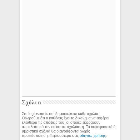
Σχόλια
Στο logiosermis.net δημοσιεύεται κάθε σχόλιο.
Θεωρούμε ότι ο καθένας έχει το δικαίωμα να εκφέρει
ελεύθερα τις απόψεις του, οι οποίες εκφράζουν
αποκλειστικά τον εκάστοτε σχολιαστή. Τα συκοφαντικά ή
υβριστικά σχόλια θα διαγράφονται χωρίς
προειδοποίηση. Περισσότερα στις
οδηγίες χρήσης
.