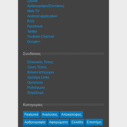
Σχόλια
Αρθρογράφοι/Συντάκτες
Web TV
Android application
RSS
Facebook
Twitter
Youtube Channel
Google+
Συνδέσεις
Ελληνικός Τύπος
Ξένος Τύπος
Φιλικοί Ιστοχώροι
Χρήσιμα Links
Ομογένεια
Ραδιόφωνο
Στηρίζουμε
Κατηγορίες
Featured
Αναλύσεις
Αποκαλύψεις
Αρθρογραφία
Αφιερώματα
Ελλάδα
Επιστήμη