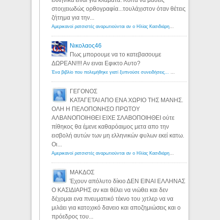
στοιχειωδώς ορθογραφία...τουλάχιστον όταν θέτεις
ζήτημα για την...
Αμερικανοί ρατσιστές αναρωτιούνται αν ο Ηλίας Κασιδιάρης ανήκει στη λευκή φυλή... - Λόγιος Ερμής
Νικολαος46
Πως μπορουμε να το κατεβασουμε
ΔΩΡΕΑΝ!!!! Αν ειναι Εφικτο Αυτο?
Ένα βιβλίο που πολεμήθηκε γιατί ξυπνούσε συνειδήσεις... - Λόγιος Ερμής | Η γνώση ξεκινάει με την αναζήτηση...
ΓΕΓΟΝΟΣ
ΚΑΤΑΓΕΤΑΙ ΑΠΟ ΕΝΑ ΧΩΡΙΟ ΤΗΣ ΜΑΝΗΣ.
ΟΛΗ Η ΠΕΛΟΠΟΝΗΣΟ ΠΡΩΤΟΥ
ΑΛΒΑΝΟΠΟΙΗΘΕΙ ΕΙΧΕ ΣΛΑΒΟΠΟΙΗΘΕΙ ούτε
πίθηκος θα έμενε καθαρόαιμος μετα απο την
εισβολή αυτών των μη ελληνικών φυλων εκεί κατω.
Οι...
Αμερικανοί ρατσιστές αναρωτιούνται αν ο Ηλίας Κασιδιάρης ανήκει στη λευκή φυλή... - Λόγιος Ερμής
ΜΑΚΔΟΣ
Έχουν απόλυτο δίκιο ΔΕΝ ΕΙΝΑΙ ΕΛΛΗΝΑΣ
Ο ΚΑΣΙΔΙΑΡΗΣ αν και θέλει να νιώθει και δεν
δέχομαι ενα πνευματικό τέκνο του χιτλερ να να
μιλάει για κατοχικό δανειο και αποζημιώσεις και ο
πρόεδρος του...