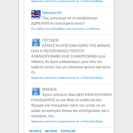
Αμερικανοί ρατσιστές αναρωτιούνται αν ο Ηλίας Κασιδιάρης ανήκει στη λευκή φυλή... - Λόγιος Ερμής
Νικολαος46
Πως μπορουμε να το κατεβασουμε
ΔΩΡΕΑΝ!!!! Αν ειναι Εφικτο Αυτο?
Ένα βιβλίο που πολεμήθηκε γιατί ξυπνούσε συνειδήσεις... - Λόγιος Ερμής | Η γνώση ξεκινάει με την αναζήτηση...
ΓΕΓΟΝΟΣ
ΚΑΤΑΓΕΤΑΙ ΑΠΟ ΕΝΑ ΧΩΡΙΟ ΤΗΣ ΜΑΝΗΣ.
ΟΛΗ Η ΠΕΛΟΠΟΝΗΣΟ ΠΡΩΤΟΥ
ΑΛΒΑΝΟΠΟΙΗΘΕΙ ΕΙΧΕ ΣΛΑΒΟΠΟΙΗΘΕΙ ούτε
πίθηκος θα έμενε καθαρόαιμος μετα απο την
εισβολή αυτών των μη ελληνικών φυλων εκεί κατω.
Οι...
Αμερικανοί ρατσιστές αναρωτιούνται αν ο Ηλίας Κασιδιάρης ανήκει στη λευκή φυλή... - Λόγιος Ερμής
ΜΑΚΔΟΣ
Έχουν απόλυτο δίκιο ΔΕΝ ΕΙΝΑΙ ΕΛΛΗΝΑΣ
Ο ΚΑΣΙΔΙΑΡΗΣ αν και θέλει να νιώθει και δεν
δέχομαι ενα πνευματικό τέκνο του χιτλερ να να
μιλάει για κατοχικό δανειο και αποζημιώσεις και ο
πρόεδρος του...
Αμερικανοί ρατσιστές αναρωτιούνται αν ο Ηλίας Κασιδιάρης ανήκει στη λευκή φυλή... - Λόγιος Ερμής
PEOPLE
RECENT
POPULAR