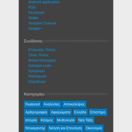
Android application
RSS
Facebook
Twitter
Youtube Channel
Google+
Συνδέσεις
Ελληνικός Τύπος
Ξένος Τύπος
Φιλικοί Ιστοχώροι
Χρήσιμα Links
Ομογένεια
Ραδιόφωνο
Στηρίζουμε
Κατηγορίες
Featured
Αναλύσεις
Αποκαλύψεις
Αρθρογραφία
Αφιερώματα
Ελλάδα
Επιστήμη
Ιστορία
Κόσμος
Μυθολογία
Νέα Τάξη
Ντοκιμαντέρ
Νόηση και Επινόηση
Οικονομία