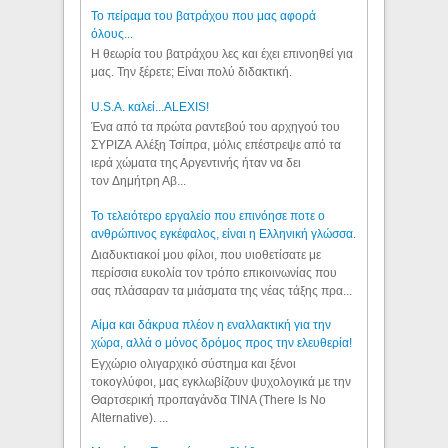
Το πείραμα του βατράχου που μας αφορά
όλους...
Η θεωρία του βατράχου λες και έχει επινοηθεί για
μας. Την ξέρετε; Είναι πολύ διδακτική.
U.S.A. καλεί...ALEXIS!
Ένα από τα πρώτα ραντεβού του αρχηγού του
ΣΥΡΙΖΑ Αλέξη Τσίπρα, μόλις επέστρεψε από τα
ιερά χώματα της Αργεντινής ήταν να δει
τον Δημήτρη Αβ...
Το τελειότερο εργαλείο που επινόησε ποτε ο
ανθρώπινος εγκέφαλος, είναι η Ελληνική γλώσσα.
Διαδυκτιακοί μου φίλοι, που υιοθετίσατε με
περίσσια ευκολία τον τρόπο επικοινωνίας που
σας πλάσαραν τα μιάσματα της νέας τάξης πρα...
Αίμα και δάκρυα πλέον η εναλλακτική για την
χώρα, αλλά ο μόνος δρόμος προς την ελευθερία!
Εγχώριο ολιγαρχικό σύστημα και ξένοι
τοκογλύφοι, μας εγκλωβίζουν ψυχολογικά με την
Θαρτσερική προπαγάνδα TINA (There Is No
Alternative). ...