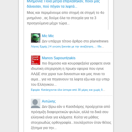
Μνημόνια: Ποια μέτρα επιβλήθηκαν, ποιοι μας
δάνεισαν, πού πήγαν τα λεφτά...
Μιας και περιμένουμε απο στιγμή σε στιγμή το 4ο
μνημόνιο , ας δούμε όλα τα στοιχεία για τα 3
προηγούμενα μέχρι τώρα...
Mic Mic
Δεν υπάρχει τέτοιο άρθρο στο planetnews
Λόγιος Ερμής | Η γνώση ξεκινάει με την αναζήτηση...: Ιδού οι 18 που χρωστούν 11 δις ευρώ!
Manos Sapountzakis
πιο δημοσιο και κουραφεξαλα γραφετε ειναι
ιδιωτικη επιχειρηση η πρωην εφορια που εγινε
ΑΑΔΕ στα χερια των δανειστων και μας πινει το
αιμα... για να πηγαινουν τα λεφτα εξω και οχι υπερ
του Ελληνικου...
Εφορία: Κατάσχονται όλα ύστερα από 30 μέρες και χωρίς δικαστικές αποφάσεις - Λόγιος Ερμής
Αντώνης
Δεν ξέρω εάν ο Κασιδιάρης προέρχεται από
πρόσμιξη διαφορετικών φυλών, αλλά τα δικά σου
ελληνικά είναι για κλάματα. Κοίτα να μάθεις
στοιχειωδώς ορθογραφία...τουλάχιστον όταν θέτεις
ζήτημα για την...