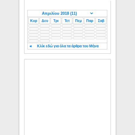
Κυρ
Δευ
Τρι
Τετ
Πεμ
Παρ
Σαβ
◄
Κλίκ εδώ για όλα τα άρθρα του Μήνα