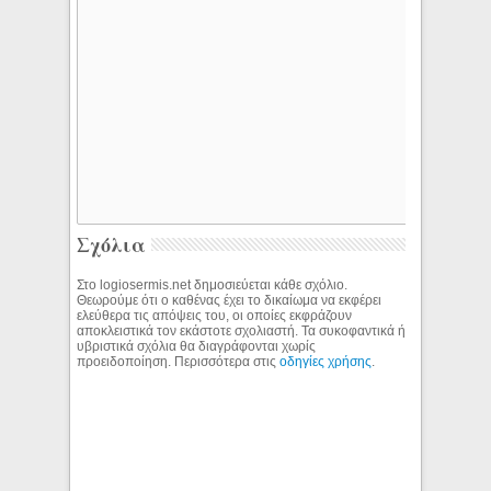
Σχόλια
Στο logiosermis.net δημοσιεύεται κάθε σχόλιο.
Θεωρούμε ότι ο καθένας έχει το δικαίωμα να εκφέρει
ελεύθερα τις απόψεις του, οι οποίες εκφράζουν
αποκλειστικά τον εκάστοτε σχολιαστή. Τα συκοφαντικά ή
υβριστικά σχόλια θα διαγράφονται χωρίς
προειδοποίηση. Περισσότερα στις
οδηγίες χρήσης
.