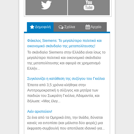
Δημοφιλή
Σχόλια
Αρχείο
Φάκελος Siemens: Το μεγαλύτερο πολιτικό και
οικονομικό σκάνδαλο της μεταπολίτευσης!
Το σκάνδαλο Siemens στην Ελλάδα είναι ίσως το
μεγαλύτερο πολιτικό και οικονομικό σκάνδαλο
της μεταπολίτευσης και αφορά σε χρηματισμό
Ελλήν...
Συγκλονίζει η κατάθεση της συζύγου του Γκιόλια
Έπειτα από 3,5 χρόνια κλήθηκε στην
Αντιτρομοκρατική η σύζυγος και μητέρα των
παιδιών του Σωκράτη Γκιόλια, Αδαμαντία, και
δήλωσε: «Μας έλεγ...
Aιέν αριστεύειν!
Σε ένα από τα Ομηρικά έπη, την Ιλιάδα, δύναται
κανείς να εντοπίσει (και μάλιστα δύο φορές) μια
έκφραση-συμβουλή που αποτέλεσε ιδανικό για...