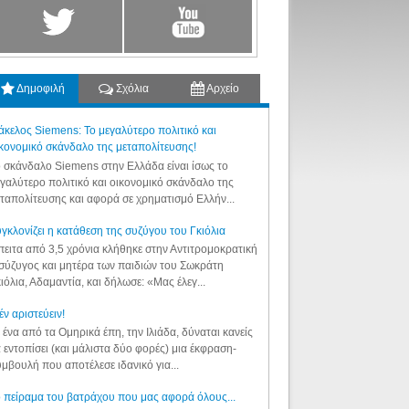
Δημοφιλή
Σχόλια
Αρχείο
κελος Siemens: Το μεγαλύτερο πολιτικό και
κονομικό σκάνδαλο της μεταπολίτευσης!
 σκάνδαλο Siemens στην Ελλάδα είναι ίσως το
γαλύτερο πολιτικό και οικονομικό σκάνδαλο της
ταπολίτευσης και αφορά σε χρηματισμό Ελλήν...
γκλονίζει η κατάθεση της συζύγου του Γκιόλια
ειτα από 3,5 χρόνια κλήθηκε στην Αντιτρομοκρατική
σύζυγος και μητέρα των παιδιών του Σωκράτη
ιόλια, Αδαμαντία, και δήλωσε: «Μας έλεγ...
έν αριστεύειν!
 ένα από τα Ομηρικά έπη, την Ιλιάδα, δύναται κανείς
 εντοπίσει (και μάλιστα δύο φορές) μια έκφραση-
μβουλή που αποτέλεσε ιδανικό για...
 πείραμα του βατράχου που μας αφορά όλους...