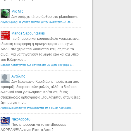
Mic Mic
Δεν υπάρχει τέτοιο άρθρο στο planetnews
Λόγιος Ερμής | Η γνώση ξεκινάει με την αναζήτηση...: Ιδού οι 18 που χρωστούν 11 δις ευρώ!
·
6 years ago
Manos Sapountzakis
πιο δημοσιο και κουραφεξαλα γραφετε ειναι
ιδιωτικη επιχειρηση η πρωην εφορια που εγινε
ΑΑΔΕ στα χερια των δανειστων και μας πινει το
αιμα... για να πηγαινουν τα λεφτα εξω και οχι υπερ
του Ελληνικου...
Εφορία: Κατάσχονται όλα ύστερα από 30 μέρες και χωρίς δικαστικές αποφάσεις - Λόγιος Ερμής
·
6 years ag
Αντώνης
Δεν ξέρω εάν ο Κασιδιάρης προέρχεται από
πρόσμιξη διαφορετικών φυλών, αλλά τα δικά σου
ελληνικά είναι για κλάματα. Κοίτα να μάθεις
στοιχειωδώς ορθογραφία...τουλάχιστον όταν θέτεις
ζήτημα για την...
Αμερικανοί ρατσιστές αναρωτιούνται αν ο Ηλίας Κασιδιάρης ανήκει στη λευκή φυλή... - Λόγιος Ερμής
·
7 yea
Νικολαος46
Πως μπορουμε να το κατεβασουμε
ΔΩΡΕΑΝ!!!! Αν ειναι Εφικτο Αυτο?