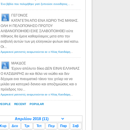
Ένα βιβλίο που πολεμήθηκε γιατί ξυπνούσε συνειδήσεις... - Λόγιος Ερμής | Η γνώση ξεκινάει με την αναζήτηση...
ΓΕΓΟΝΟΣ
ΚΑΤΑΓΕΤΑΙ ΑΠΟ ΕΝΑ ΧΩΡΙΟ ΤΗΣ ΜΑΝΗΣ.
ΟΛΗ Η ΠΕΛΟΠΟΝΗΣΟ ΠΡΩΤΟΥ
ΑΛΒΑΝΟΠΟΙΗΘΕΙ ΕΙΧΕ ΣΛΑΒΟΠΟΙΗΘΕΙ ούτε
πίθηκος θα έμενε καθαρόαιμος μετα απο την
εισβολή αυτών των μη ελληνικών φυλων εκεί κατω.
Οι...
Αμερικανοί ρατσιστές αναρωτιούνται αν ο Ηλίας Κασιδιάρης ανήκει στη λευκή φυλή... - Λόγιος Ερμής
·
8 yea
ΜΑΚΔΟΣ
Έχουν απόλυτο δίκιο ΔΕΝ ΕΙΝΑΙ ΕΛΛΗΝΑΣ
Ο ΚΑΣΙΔΙΑΡΗΣ αν και θέλει να νιώθει και δεν
δέχομαι ενα πνευματικό τέκνο του χιτλερ να να
μιλάει για κατοχικό δανειο και αποζημιώσεις και ο
πρόεδρος του...
Αμερικανοί ρατσιστές αναρωτιούνται αν ο Ηλίας Κασιδιάρης ανήκει στη λευκή φυλή... - Λόγιος Ερμής
·
8 yea
PEOPLE
RECENT
POPULAR
Κυρ
Δευ
Τρι
Τετ
Πεμ
Παρ
Σαβ