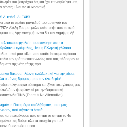
θεωρία του βατράχου λες και έχει επινοηθεί για μας.
ν ξέρετε; Είναι πολύ διδακτική.
S.A. καλεί...ALEXIS!
α από τα πρώτα ραντεβού του αρχηγού του
ΡΙΖΑ Αλέξη Τσίπρα, μόλις επέστρεψε από τα ιερά
ματα της Αργεντινής ήταν να δει τον Δημήτρη Αβ...
 τελειότερο εργαλείο που επινόησε ποτε ο
θρώπινος εγκέφαλος, είναι η Ελληνική γλώσσα.
αδυκτιακοί μου φίλοι, που υιοθετίσατε με περίσσια
κολία τον τρόπο επικοινωνίας που σας πλάσαραν τα
άσματα της νέας τάξης πρα...
μα και δάκρυα πλέον η εναλλακτική για την χώρα,
λά ο μόνος δρόμος προς την ελευθερία!
χώριο ολιγαρχικό σύστημα και ξένοι τοκογλύφοι, μας
κλωβίζουν ψυχολογικά με την Θαρτσερική
οπαγάνδα TINA (There Is No Alternative). ...
ημόνια: Ποια μέτρα επιβλήθηκαν, ποιοι μας
νεισαν, πού πήγαν τα λεφτά...
ας και περιμένουμε απο στιγμή σε στιγμή το 4ο
ημόνιο , ας δούμε όλα τα στοιχεία για τα 3
οηγούμενα μέχρι τώρα...