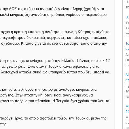
Η 
Τη
στην ΑΟΖ της ακόμα κι αν αυτή δεν είναι πλήρης (χρειάζονται
καλεί κινήσεις όχι αγανάκτησης, όπως νομίζουν οι περισσότεροι,
U.
Έν
ΣΥ
πάρχει η κρατική κυπριακή οντότητα κι όμως η Κύπρος εντάχθηκε
χώ
πέγραψε τρεις διακρατικές συμφωνίες, και τώρα έχει επιτέλους
 σχεδιασμό. Κι αυτό γίνεται σε ένα ανεξάρτητο πλαίσιο από την
Το
αν
Δι
ευ
ση της αν είχε κι ενίσχυση από την Ελλάδα. Πάντως το block 12
μι
ια τις γεωτρήσεις. Ενώ όταν η Τουρκία κάνει δηλώσεις για τα
ι λειτουργεί αποκλειστικά ως υπουργείο τύπου που δεν μπορεί να
Αί
αλ
Εγ
ες και να απειλήσουν την Κύπρο με ανάλογες κινήσεις στα
εγ
νωσή της. Στην στρατηγική, όταν είσαι αναγκασμένος να
πρ
 χάσει το παίγνιο του πλαισίου. Η Τουρκία έχει χρόνια που λέει τα
Μν
δά
Μι
 παράγει έργο, το οποίο αφοπλίζει πλέον την Τουρκία, μέσω της
μν
ώτης.
πρ