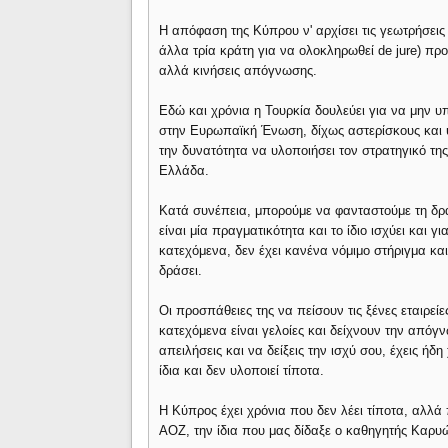
Η απόφαση της Κύπρου ν' αρχίσει τις γεωτρήσεις 
άλλα τρία κράτη για να ολοκληρωθεί de jure) προ
αλλά κινήσεις απόγνωσης.
Εδώ και χρόνια η Τουρκία δουλεύει για να μην υ
στην Ευρωπαϊκή Ένωση, δίχως αστερίσκους και υ
την δυνατότητα να υλοποιήσει τον στρατηγικό της
Ελλάδα.
Κατά συνέπεια, μπορούμε να φανταστούμε τη δρά
είναι μία πραγματικότητα και το ίδιο ισχύει και γ
κατεχόμενα, δεν έχει κανένα νόμιμο στήριγμα κα
δράσει.
Οι προσπάθειες της να πείσουν τις ξένες εταιρεί
κατεχόμενα είναι γελοίες και δείχνουν την απόγ
απειλήσεις και να δείξεις την ισχύ σου, έχεις ήδη
ίδια και δεν υλοποιεί τίποτα.
Η Κύπρος έχει χρόνια που δεν λέει τίποτα, αλλά
ΑΟΖ, την ίδια που μας δίδαξε ο καθηγητής Καρυ