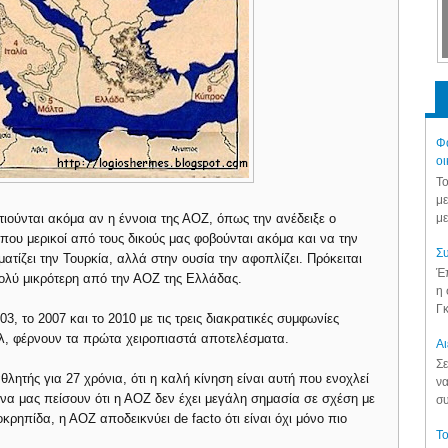
Φά
οι
Το
με
με
ιούνται ακόμα αν η έννοια της ΑΟΖ, όπως την ανέδειξε ο
που μερικοί από τους δικούς μας φοβούνται ακόμα και να την
Συ
τίζει την Τουρκία, αλλά στην ουσία την αφοπλίζει. Πρόκειται
Έπ
πολύ μικρότερη από την ΑΟΖ της Ελλάδας.
η 
Γκ
3, το 2007 και το 2010 με τις τρεις διακρατικές συμφωνίες
αήλ, φέρνουν τα πρώτα χειροπιαστά αποτελέσματα.
Aι
Σε
λητής για 27 χρόνια, ότι η καλή κίνηση είναι αυτή που ενοχλεί
να
να μας πείσουν ότι η ΑΟΖ δεν έχει μεγάλη σημασία σε σχέση με
συ
κρηπίδα, η ΑΟΖ αποδεικνύει de facto ότι είναι όχι μόνο πιο
Το