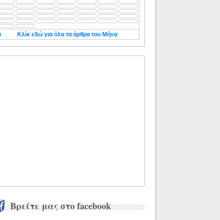
◄
Κλίκ εδώ για όλα τα άρθρα του Μήνα
Βρείτε μας στο facebook