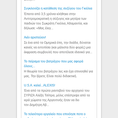
Συγκλονίζει η κατάθεση της συζύγου του Γκιόλια
Έπειτα από 3,5 χρόνια κλήθηκε στην
Αντιτρομοκρατική η σύζυγος και μητέρα των
παιδιών του Σωκράτη Γκιόλια, Αδαμαντία, και
δήλωσε: «Μας έλεγ...
Aιέν αριστεύειν!
Σε ένα από τα Ομηρικά έπη, την Ιλιάδα, δύναται
κανείς να εντοπίσει (και μάλιστα δύο φορές) μια
έκφραση-συμβουλή που αποτέλεσε ιδανικό για...
Το πείραμα του βατράχου που μας αφορά
όλους...
Η θεωρία του βατράχου λες και έχει επινοηθεί για
μας. Την ξέρετε; Είναι πολύ διδακτική.
U.S.A. καλεί...ALEXIS!
Ένα από τα πρώτα ραντεβού του αρχηγού του
ΣΥΡΙΖΑ Αλέξη Τσίπρα, μόλις επέστρεψε από τα
ιερά χώματα της Αργεντινής ήταν να δει
τον Δημήτρη Αβ...
Το τελειότερο εργαλείο που επινόησε ποτε ο