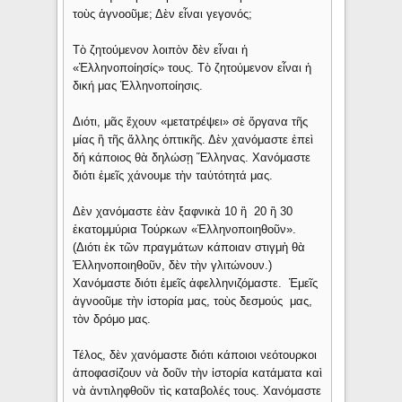
τοὺς ἀγνοοῦμε; Δὲν εἶναι γεγονός;
Τὸ ζητούμενον λοιπὸν δὲν εἶναι ἡ
«Ἑλληνοποίησίς» τους. Τὸ ζητούμενον εἶναι ἡ
δική μας Ἑλληνοποίησις.
Διότι, μᾶς ἔχουν «μετατρέψει» σὲ ὄργανα τῆς
μίας ἢ τῆς ἄλλης ὀπτικῆς. Δὲν χανόμαστε ἐπεὶ
δή κάποιος θὰ δηλώσῃ Ἕλληνας. Χανόμαστε
διότι ἐμεῖς χάνουμε τὴν ταὐτότητά μας.
Δὲν χανόμαστε ἐὰν ξαφνικὰ 10 ἢ 20 ἢ 30
ἑκατομμύρια Τούρκων «Ἑλληνοποιηθοῦν».
(Διότι ἐκ τῶν πραγμάτων κάποιαν στιγμὴ θὰ
Ἑλληνοποιηθοῦν, δὲν τὴν γλιτώνουν.)
Χανόμαστε διότι ἐμεῖς ἀφελληνιζόμαστε. Ἐμεῖς
ἀγνοοῦμε τὴν ἱστορία μας, τοὺς δεσμούς μας,
τὸν δρόμο μας.
Τέλος, δὲν χανόμαστε διότι κάποιοι νεότουρκοι
ἀποφασίζουν νὰ δοῦν τὴν ἱστορία κατάματα καὶ
νὰ ἀντιληφθοῦν τὶς καταβολές τους. Χανόμαστε