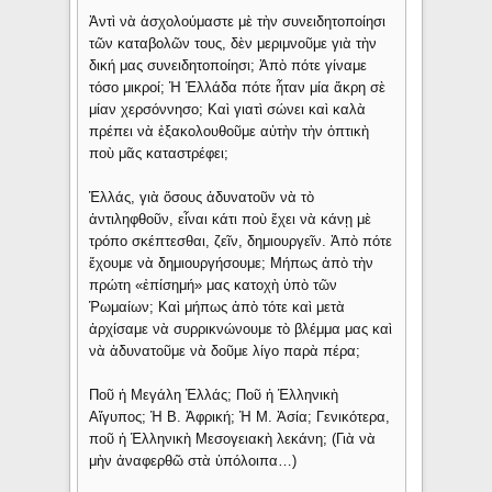
Ἀντὶ νὰ ἀσχολούμαστε μὲ τὴν συνειδητοποίησι
τῶν καταβολῶν τους, δὲν μεριμνοῦμε γιὰ τὴν
δική μας συνειδητοποίησι; Ἀπὸ πότε γίναμε
τόσο μικροί; Ἡ Ἑλλάδα πότε ἦταν μία ἄκρη σὲ
μίαν χερσόννησο; Καὶ γιατὶ σώνει καὶ καλὰ
πρέπει νὰ ἐξακολουθοῦμε αὐτὴν τὴν ὀπτικὴ
ποὺ μᾶς καταστρέφει;
Ἑλλάς, γιὰ ὅσους ἀδυνατοῦν νὰ τὸ
ἀντιληφθοῦν, εἶναι κάτι ποὺ ἔχει νὰ κάνῃ μὲ
τρόπο σκέπτεσθαι, ζεῖν, δημιουργεῖν. Ἀπὸ πότε
ἔχουμε νὰ δημιουργήσουμε; Μήπως ἀπὸ τὴν
πρώτη «ἐπίσημή» μας κατοχὴ ὑπὸ τῶν
Ῥωμαίων; Καὶ μήπως ἀπὸ τότε καὶ μετὰ
ἀρχίσαμε νὰ συρρικνώνουμε τὸ βλέμμα μας καὶ
νὰ ἀδυνατοῦμε νὰ δοῦμε λίγο παρὰ πέρα;
Ποῦ ἡ Μεγάλη Ἑλλάς; Ποῦ ἡ Ἑλληνικὴ
Αἴγυπος; Ἡ Β. Ἀφρική; Ἡ Μ. Ἀσία; Γενικότερα,
ποῦ ἡ Ἑλληνικὴ Μεσογειακὴ λεκάνη; (Γιὰ νὰ
μὴν ἀναφερθῶ στὰ ὑπόλοιπα…)