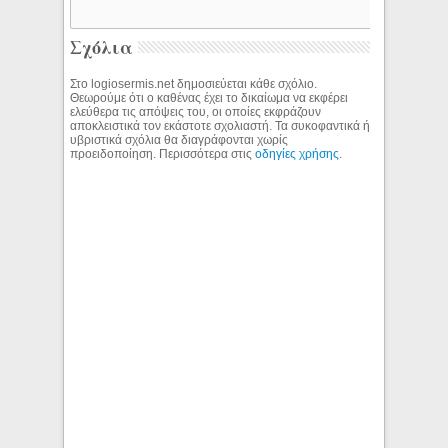
Σχόλια
Στο logiosermis.net δημοσιεύεται κάθε σχόλιο.
Θεωρούμε ότι ο καθένας έχει το δικαίωμα να εκφέρει
ελεύθερα τις απόψεις του, οι οποίες εκφράζουν
αποκλειστικά τον εκάστοτε σχολιαστή. Τα συκοφαντικά ή
υβριστικά σχόλια θα διαγράφονται χωρίς
προειδοποίηση. Περισσότερα στις
οδηγίες χρήσης
.