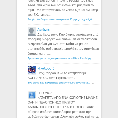
ιδιωτικη επιχειρηση η πρωην εφορια που εγινε
ΑΑΔΕ στα χερια των δανειστων και μας πινει το
αιμα... για να πηγαινουν τα λεφτα εξω και οχι υπερ
του Ελληνικου...
Εφορία: Κατάσχονται όλα ύστερα από 30 μέρες και χωρίς δικαστικές αποφάσεις - Λόγιος Ερμής
Αντώνης
Δεν ξέρω εάν ο Κασιδιάρης προέρχεται από
πρόσμιξη διαφορετικών φυλών, αλλά τα δικά σου
ελληνικά είναι για κλάματα. Κοίτα να μάθεις
στοιχειωδώς ορθογραφία...τουλάχιστον όταν θέτεις
ζήτημα για την...
Αμερικανοί ρατσιστές αναρωτιούνται αν ο Ηλίας Κασιδιάρης ανήκει στη λευκή φυλή... - Λόγιος Ερμής
Νικολαος46
Πως μπορουμε να το κατεβασουμε
ΔΩΡΕΑΝ!!!! Αν ειναι Εφικτο Αυτο?
Ένα βιβλίο που πολεμήθηκε γιατί ξυπνούσε συνειδήσεις... - Λόγιος Ερμής | Η γνώση ξεκινάει με την αναζήτηση...
ΓΕΓΟΝΟΣ
ΚΑΤΑΓΕΤΑΙ ΑΠΟ ΕΝΑ ΧΩΡΙΟ ΤΗΣ ΜΑΝΗΣ.
ΟΛΗ Η ΠΕΛΟΠΟΝΗΣΟ ΠΡΩΤΟΥ
ΑΛΒΑΝΟΠΟΙΗΘΕΙ ΕΙΧΕ ΣΛΑΒΟΠΟΙΗΘΕΙ ούτε
πίθηκος θα έμενε καθαρόαιμος μετα απο την
εισβολή αυτών των μη ελληνικών φυλων εκεί κατω.