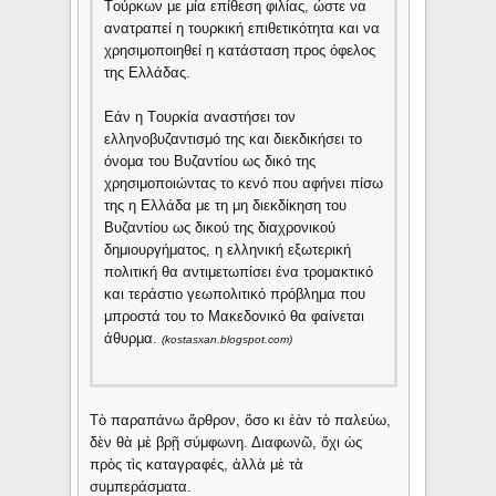
Tούρκων με μία επίθεση φιλίας, ώστε να
ανατραπεί η τουρκική επιθετικότητα και να
χρησιμοποιηθεί η κατάσταση προς όφελος
της Eλλάδας.
Eάν η Tουρκία αναστήσει τον
ελληνοβυζαντισμό της και διεκδικήσει το
όνομα του Bυζαντίου ως δικό της
χρησιμοποιώντας το κενό που αφήνει πίσω
της η Eλλάδα με τη μη διεκδίκηση του
Bυζαντίου ως δικού της διαχρονικού
δημιουργήματος, η ελληνική εξωτερική
πολιτική θα αντιμετωπίσει ένα τρομακτικό
και τεράστιο γεωπολιτικό πρόβλημα που
μπροστά του το Mακεδονικό θα φαίνεται
άθυρμα.
(kostasxan.blogspot.com)
Tὸ παραπάνω ἄρθρον, ὅσο κι ἐὰν τὸ παλεύω,
δὲν θὰ μὲ βρῇ σύμφωνη. Διαφωνῶ, ὄχι ὡς
πρὸς τὶς καταγραφές, ἀλλὰ μὲ τὰ
συμπεράσματα.