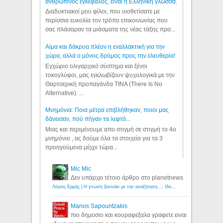
ανθρώπινος εγκέφαλος, είναι η Ελληνική γλώσσα.
Διαδυκτιακοί μου φίλοι, που υιοθετίσατε με
περίσσια ευκολία τον τρόπο επικοινωνίας που
σας πλάσαραν τα μιάσματα της νέας τάξης πρα...
Αίμα και δάκρυα πλέον η εναλλακτική για την
χώρα, αλλά ο μόνος δρόμος προς την ελευθερία!
Εγχώριο ολιγαρχικό σύστημα και ξένοι
τοκογλύφοι, μας εγκλωβίζουν ψυχολογικά με την
Θαρτσερική προπαγάνδα TINA (There Is No
Alternative). ...
Μνημόνια: Ποια μέτρα επιβλήθηκαν, ποιοι μας
δάνεισαν, πού πήγαν τα λεφτά...
Μιας και περιμένουμε απο στιγμή σε στιγμή το 4ο
μνημόνιο , ας δούμε όλα τα στοιχεία για τα 3
προηγούμενα μέχρι τώρα...
Mic Mic
Δεν υπάρχει τέτοιο άρθρο στο planetnews
Λόγιος Ερμής | Η γνώση ξεκινάει με την αναζήτηση...: Ιδού οι 18 που χρωστούν 11 δις ευρώ!
Manos Sapountzakis
πιο δημοσιο και κουραφεξαλα γραφετε ειναι