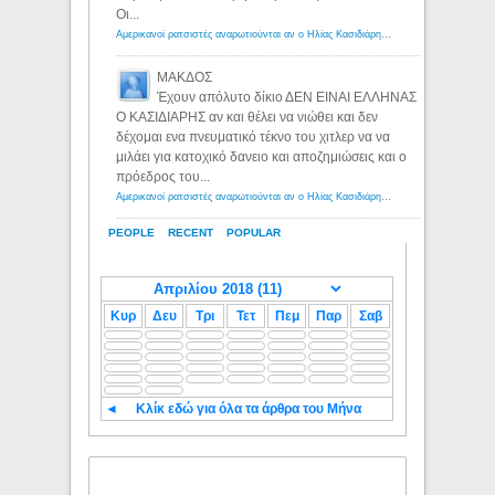
Οι...
Αμερικανοί ρατσιστές αναρωτιούνται αν ο Ηλίας Κασιδιάρης ανήκει στη λευκή φυλή... - Λόγιος Ερμής
ΜΑΚΔΟΣ
Έχουν απόλυτο δίκιο ΔΕΝ ΕΙΝΑΙ ΕΛΛΗΝΑΣ
Ο ΚΑΣΙΔΙΑΡΗΣ αν και θέλει να νιώθει και δεν
δέχομαι ενα πνευματικό τέκνο του χιτλερ να να
μιλάει για κατοχικό δανειο και αποζημιώσεις και ο
πρόεδρος του...
Αμερικανοί ρατσιστές αναρωτιούνται αν ο Ηλίας Κασιδιάρης ανήκει στη λευκή φυλή... - Λόγιος Ερμής
PEOPLE
RECENT
POPULAR
Κυρ
Δευ
Τρι
Τετ
Πεμ
Παρ
Σαβ
◄
Κλίκ εδώ για όλα τα άρθρα του Μήνα