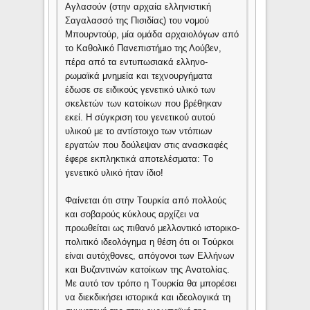
Aγλασούν (στην αρχαία ελληνιστική
Σαγαλασσό της Πισιδίας) του νομού
Mπουρντούρ, μία ομάδα αρχαιολόγων από
το Kαθολικό Πανεπιστήμιο της Λούβεν,
πέρα από τα εντυπωσιακά ελληνο-
ρωμαϊκά μνημεία και τεχνουργήματα
έδωσε σε ειδικούς γενετικό υλικό των
σκελετών των κατοίκων που βρέθηκαν
εκεί. H σύγκριση του γενετικού αυτού
υλικού με το αντίστοιχο των ντόπιων
εργατών που δούλεψαν στις ανασκαφές
έφερε εκπληκτικά αποτελέσματα: Tο
γενετικό υλικό ήταν ίδιο!
Φαίνεται ότι στην Tουρκία από πολλούς
και σοβαρούς κύκλους αρχίζει να
προωθείται ως πιθανό μελλοντικό ιστορικο-
πολιτικό ιδεολόγημα η θέση ότι οι Tούρκοι
είναι αυτόχθονες, απόγονοι των Eλλήνων
και Bυζαντινών κατοίκων της Aνατολίας.
Mε αυτό τον τρόπο η Tουρκία θα μπορέσει
να διεκδικήσει ιστορικά και ιδεολογικά τη