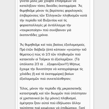
γίνεται μόλις μία χούφτα ἐπιδρομέων νὰ
καταλήξουν τόσες δεκάδες ἑκατομμύρια. Ἂς
θυμηθοῦμε μόνον τὶς βαρύτατες φορολογικὲς
ἐπιβαρύνσεις τῶν Ἑλληνικῶν πληθυσμῶν κατὰ
τὴν περίοδο τοῦ Βυζαντίου καὶ τὶς
φοροαπαλλαγὲς μὲ ἀντάλλαγμα τὴν
«τουρκοποίησι» ποὺ συνέβαιναν γιὰ
ἑκατοντᾶδες χρόνια.
Ἂς θυμηθοῦμε καὶ τοὺς βιαίους ἐξισλαμισμούς.
Πρὸ ἐτῶν διάβαζα (ἀπὸ κάποιον «γνώστη» τοῦ
θέματος») πὼς τὸ 1/3 τῶν πληθυσμῶν ποὺ
κατακτοῦν οἱ Τοῦρκοι τὸ ἐξισλαμίζουν. (Τὰ
ὑπόλοιπα 2/3 τὰ …ἐξαφανίζουν!!!) Μήπως
ἔχουμε τὴν δυνατότητα νὰ καταγράψουμε τὶς
χιλιάδες (ἢ καὶ τὰ ἑκατομμύρια) βιαίων
ἐξισλαμισμῶν ποὺ συνετελέσθησαν;
Τέλος, μόνον τὴν περίοδο τῆς μικρασιατικῆς
καταστροφῆς καὶ τῶν διωγμῶν ποὺ ὑπέστησαν
οἱ χριστιανικοὶ (κι ὄχι μόνον) πληθυσμοί,
ἀμέτρητοι ἦταν αὐτοὶ ποὺ ἐδήλωσαν ἄλλην
ταὐτότητα πρὸ κειμένουν νὰ ἐπιβιώσουν. Γιατί