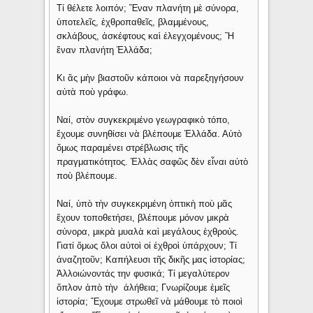
Τί θέλετε λοιπόν; Ἕναν πλανήτη μὲ σύνορα,
ὑποτελεῖς, ἐχθροπαθεῖς, βλαμμένους,
σκλάβους, ἀσκέφτους καὶ ἐλεγχομένους; Ἢ
ἕναν πλανήτη Ἑλλάδα;
Κι ἂς μὴν βιαστοῦν κάποιοι νὰ παρεξηγήσουν
αὐτὰ ποὺ γράφω.
Ναί, στὸν συγκεκριμένο γεωγραφικὸ τόπο,
ἔχουμε συνηθίσει νὰ βλέπουμε Ἑλλάδα. Αὐτὸ
ὅμως παραμένει στρέβλωσις τῆς
πραγματικότητος. Ἑλλὰς σαφῶς δὲν εἶναι αὐτὸ
ποὺ βλέπουμε.
Ναί, ὑπὸ τὴν συγκεκριμένη ὀπτικὴ ποὺ μᾶς
ἔχουν τοποθετήσει, βλέπουμε μόνον μικρὰ
σύνορα, μικρὰ μυαλὰ καὶ μεγάλους ἐχθρούς.
Γιατί ὅμως ὅλοι αὐτοὶ οἱ ἐχθροὶ ὑπάρχουν; Τί
ἀναζητοῦν; Καπήλευσι τῆς δικῆς μας ἱστορίας;
Ἀλλοιώνοντάς την φυσικά; Τί μεγαλύτερον
ὅπλον ἀπὸ τὴν ἀλήθεια; Γνωρίζουμε ἐμεῖς
ἱστορία; Ἔχουμε στρωθεῖ νὰ μάθουμε τὸ ποιοὶ