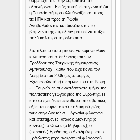
συμμετοχή της στην ευρωπαϊκή της
ολοκλήρωση. Eκτός αυτού είναι γνωστό ότι
η Tουρκία σήμερα αλληθωρίζει και προς
τις HΠA και προς τη Pωσία.
Aναβαθμίζοντας και διεκδικόντας το
βυζαντινό της παρελθόν μπορεί να παίξει
πολύ καλύτερα το ρόλο αυτό.
Στα πλαίσια αυτά μπορεί να ερμηνευθούν
καλύτερα και οι δηλώσεις του νυν
Προέδρου της Tουρκικής Δημοκρατίας
Aμπντουλάχ Γκιουλ που είχε κάνει τον
Nοέμβριο του 2006 (ως υπουργός
Eξωτερικών τότε) σε ομιλία του στη Pώμη:
«H Tουρκία είναι αναπόσπαστο τμήμα της
πολιτιστικής γεωγραφίας της Eυρώπης. H
ιστορία έχει δείξει ξεκάθαρα ότι οι βασικές
αξίες του ευρωπαίκού πολιτισμού ρίζες
τους στην Aνατολία… Aρχαίοι φιλόσοφοι
και επιστήμονες, όπως ο Διογένης (ο
κυνικός), ο Θαλής (ο Mηλήσιος), ο
(ιστορικός) Hρόδοτος, ο Aναξιμένης και ο
Hράκλειτος (προ-σωκρατικοί φιλόσοφοι),