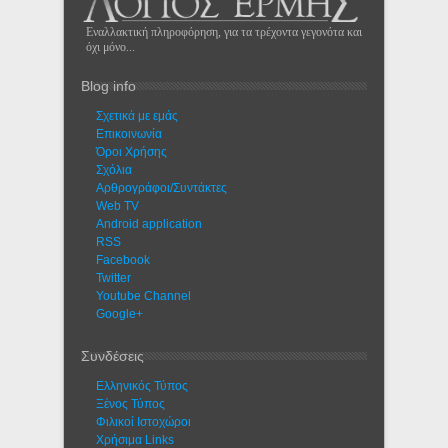
Εναλλακτική πληροφόρηση, για τα τρέχοντα γεγονότα και
όχι μόνο...
Blog info
Σχετικά με εμάς
Eπικοινωνία
Όροι Χρήσης
Σχόλια
Αρθρογράφοι/Συντάκτες
Web TV
Android application
RSS
Facebook
Twitter
Youtube Channel
Google+
Συνδέσεις
Ελληνικός Τύπος
Ξένος Τύπος
Φιλικοί Ιστοχώροι
Χρήσιμα Links