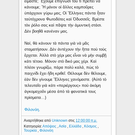
εἴμαστε; Ἔχουμε ἐπίγνωσι τοῦ τί πρέπει νὰ
κάνουμε; Ἢ μόνον οἱ ἄλλες καμποῦρες
ὑπάρχουν γύρω μας; Οἱ Ἕλληνες πάντα ἦταν
ταὐτόχρονα Φωτοδότες καὶ Ὀδυσσεῖς. Βρέστε
τὸν ῥόλο σας καὶ πᾶψτε τὴν ἀμυντική στάσι.
Δὲν βοηθᾶ κανέναν μας.
Ναί, θὰ κάνουν τὰ πάντα γιὰ νὰ μᾶς
σταματήσουν. Δὲν ἀντέχουν τὴν ἥττα ποὺ τοὺς
ἔρχεται. Ἀλλὰ στὸ χέρι μας εἶναι νὰ μὴν συμβῇ
κάτι τέτοιο. Μόνον στὸ δικό μας χέρι. Καὶ
πλέον γνωρίζω, πάρα πολὺ καλά, πὼς τὸ
παιχνίδι ἔχει ἤδη κριθεῖ. Θέλουμε δὲν θέλουμε,
ἐὰν δὲν γίνουμε Ἕλληνες χανόμαστε. (Αὐτὸ τὸ
τελευταῖο γιὰ κάτι «περιέργους» ποὺ ἀκόμη
ἀγκομαχοῦν μὲσα ἀπὸ τὰ φανατικά τους
πρίσματα…)
Φιλονόη
.
Αναρτήθηκε από
Unknown
στις
12:00:00 π.μ.
Κατηγορία:
Απόψεις
,
Ασία
,
Ελλάδα
,
Κόσμος
,
Τουρκία
,
Φιλονόη