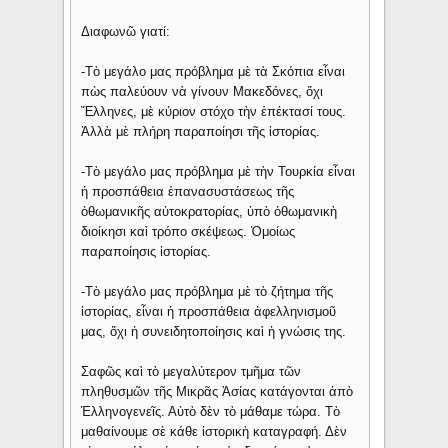
Διαφωνῶ γιατί:
-Τὸ μεγάλο μας πρόβλημα μὲ τὰ Σκόπια εἶναι
πὼς παλεύουν νὰ γίνουν Μακεδόνες, ὄχι
Ἕλληνες, μὲ κύριον στόχο τὴν ἐπέκτασί τους.
Ἀλλὰ μὲ πλήρη παραποίησι τῆς ἱστορίας.
-Τὸ μεγάλο μας πρόβλημα μὲ τὴν Τουρκία εἶναι
ἡ προσπάθεια ἐπανασυστάσεως τῆς
ὀθωμανικῆς αὐτοκρατορίας, ὑπὸ ὀθωμανικὴ
διοίκησι καὶ τρόπο σκέψεως. Ὁμοίως
παραποίησις ἱστορίας.
-Τὸ μεγάλο μας πρόβλημα μὲ τὸ ζήτημα τῆς
ἱστορίας, εἶναι ἡ προσπάθεια ἀφελληνισμοῦ
μας, ὄχι ἡ συνειδητοποίησις καὶ ἡ γνώσις της.
Σαφῶς καὶ τὸ μεγαλύτερον τμῆμα τῶν
πληθυσμῶν τῆς Μικρᾶς Ἀσίας κατάγονται ἀπὸ
Ἑλληνογενεῖς. Αὐτὸ δὲν τὸ μάθαμε τώρα. Τὸ
μαθαίνουμε σὲ κάθε ἱστορικὴ καταγραφή. Δὲν