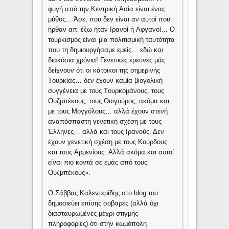
φυγή από την Kεντρική Aσία είναι ένας
μύθος… Άσε, που δεν είναι αν αυτοί που
ήρθαν απ’ έξω ήταν Iρανοί ή Aφγανοί… O
τουρκισμός είναι μία πολιτισμική ταυτότητα
που τη δημιουργήσαμε εμείς… εδώ και
διακόσια χρόνια! Γενετικές έρευνες μάς
δείχνουν ότι οι κάτοικοι της σημερινής
Tουρκίας… δεν έχουν καμία βιογολική
συγγένεια με τους Tουρκομάνους, τους
Oυζμπέκους, τους Oυιγούρος, ακόμα και
με τους Mογγόλους… αλλά έχουν στενή
αναπόσπαστη γενετική σχέση με τους
Έλληνες… αλλά και τους Iρανούς. Δεν
έχουν γενετική σχέση με τους Kούρδους
και τους Aρμενίους. Aλλά ακόμα και αυτοί
είναι πιο κοντά σε εμάς από τους
Oυζμπέκους».
O Σάββας Kαλεντερίδης στο blog του
δημοσιεύει επίσης σοβαρές (αλλά όχι
διασταυρωμένες μέχρι στιγμής
πληροφορίες) ότι στην κωμόπολη