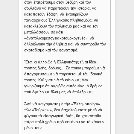
ὅταν ἐπιτρέπουμε στὸν βεζύρη καὶ τὸν
σουλτᾶνο νὰ παραποιοῦν τὴν ἱστορία, νὰ
καταπατοῦν ἐδάφη, νὰ ἐκτουρκίζουν
παναρχαίους Ἑλληνικοὺς πληθυσμούς, νὰ
κατακλέβουν τὸν πολιτισμό μας καὶ νὰ τὸν
μεταλλάσσουν σὲ κάτι
«ἀνατολικομεσογειακοτουρκογενές», νὰ
ἀλλοιώνουν τὴν ἀλήθεια καὶ νὰ συντηροῦν τὸν
σκοταδισμὸ καὶ τὸν φανατισμό.
Ἔτσι κι ἀλλοιῶς ἡ Ἑλληνικότης εἶναι ἰδέα,
τρόπος ζωῆς, δρόμος… Σὲ ποιόν μποροῦμε νὰ
ἀπαγορεύσουμε νὰ πορεύεται μὲ τὸν ἰδανικό
τρόπο; Καὶ γιατί νὰ τὸ κάνουμε; Δὲν
γνωρίζουμε ὅτι ἀκριβῶς αὐτὸς εἶναι ὁ δρόμος
ποὺ ὀφείλουμε ὅλοι μας νὰ ἐπιλέξουμε;
Ἀντὶ νὰ καιγόμαστε μὲ τὴν «Ἑλληνοποίησι»
τῶν «Τούρκων», δὲν ἀσχολούμαστε μὲ τὸ νὰ
φύγουν τὰ εἰσαγωγικά; Διότι, θὰ χρειαστοῦν
πάρα πολὺ χρόνο πρὸ κειμένου νὰ τὸ κάνουν
μόνοι τους.