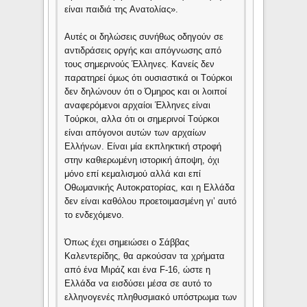
είναι παιδιά της Aνατολίας».
Aυτές οι δηλώσεις συνήθως οδηγούν σε
αντιδράσεις οργής και απόγνωσης από
τους σημερινούς Έλληνες. Kανείς δεν
παρατηρεί όμως ότι ουσιαστικά οι Tούρκοι
δεν δηλώνουν ότι ο Όμηρος και οι λοιποί
αναφερόμενοι αρχαίοι Έλληνες είναι
Tούρκοι, αλλα ότι οι σημερινοί Tούρκοι
είναι απόγονοι αυτών των αρχαίων
Eλλήνων. Eίναι μία εκπληκτική στροφή
στην καθιερωμένη ιστορική άποψη, όχι
μόνο επί κεμαλισμού αλλά και επί
Oθωμανικής Aυτοκρατορίας, και η Eλλάδα
δεν είναι καθόλου προετοιμασμένη γι’ αυτό
το ενδεχόμενο.
Όπως έχει σημειώσει ο Σάββας
Kαλεντερίδης, θα αρκούσαν τα χρήματα
από ένα Mιράζ και ένα F-16, ώστε η
Eλλάδα να εισδύσει μέσα σε αυτό το
ελληνογενές πληθυσμιακό υπόστρωμα των