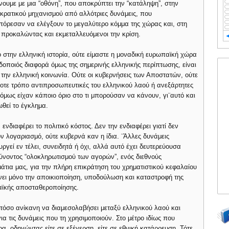
νουμε με μια “οθόνη”, που αποκρύπτει την “κατάληψη”, στην
 κρατικού μηχανισμού από αλλότριες δυνάμεις, που
όρεσαν να ελέγξουν το μεγαλύτερο κόμμα της χώρας και, στη
, προκαλώντας και εκμεταλλευόμενοι την κρίση.
ο στην ελληνική ιστορία, ούτε είμαστε η μοναδική ευρωπαϊκή χώρα
ειδοποιός διαφορά όμως της σημερινής ελληνικής περίπτωσης, είναι
ην ελληνική κοινωνία. Ούτε οι κυβερνήσεις των Αποστατών, ούτε
τε τρόπο αντιπροσωπευτικές του ελληνικού λαού ή ανεξάρτητες
 όμως είχαν κάποιο όριο στο τι μπορούσαν να κάνουν, γι¨αυτό και
ωθεί το έγκλημα.
 ενδιαφέρει το πολιτικό κόστος. Δεν την ενδιαφέρει γιατί δεν
όν λογαριασμό, ούτε κυβερνά καν η ίδια. ¨Άλλες δυνάμεις
ργεί εν τέλει, συνειδητά ή όχι, αλλά αυτό έχει δευτερεύουσα
νοντος “ολοκληρωτισμού των αγορών”, ενός διεθνούς
άτια μας, για την πλήρη επικράτηση του χρηματιστικού κεφαλαίου
νει μόνο την αποικιοποίηση, υποδούλωση και καταστροφή της
αϊκής αποσταθεροποίησης.
, τόσο ανίκανη να διαμεσολαβήσει μεταξύ ελληνικού λαού και
ια τις δυνάμεις που τη χρησιμοποιούν. Στο μέτρο ιδίως που
α, οδηγώντας είτε σε εξέγερση, είτε σε εθνική κατάρρευση. Τότε,