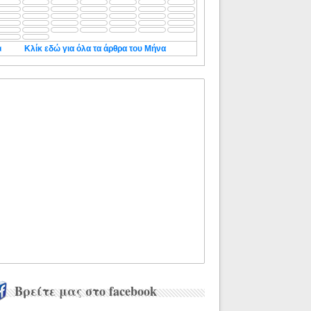
◄
Κλίκ εδώ για όλα τα άρθρα του Μήνα
Βρείτε μας στο facebook