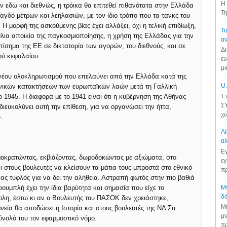
Η 
 εδώ και διεθνώς, η τρόικα θα επιτεθεί πιθανότατα στην Ελλάδα
Τη
μαγδό μέτρων και λεηλασιών, με τον ίδιο τρόπο που τα τανκς του
 Η μορφή της ασκούμενης βίας έχει αλλάξει, όχι η τελική επιδίωξη,
Το
λια αποικία της παγκοσμιοποίησης, η χρήση της Ελλάδας για την
αν
ίσημα της ΕΕ σε δικτατορία των αγορών, του διεθνούς, και σε
Δι
ού κεφαλαίου.
ευ
μι
 νέου ολοκληρωτισμού που επελαύνει από την Ελλάδα κατά της
U.
ωνικών κατακτήσεων των ευρωπαϊκών λαών μετά τη Γαλλική
Έν
ο 1945. Η διαφορά με το 1941 είναι ότι η κυβέρνηση της Αθήνας
ΣΥ
ιευκολύνει αυτή την επίθεση, για να οργανώσει την ήττα,
χώ
.
Αί
αλ
Εγ
μοκρατώντας, εκβιάζοντας, δωροδοκώντας με αξιώματα, στο
εγ
 στους βουλευτές να κλείσουν τα μάτια τους μπροστά στο εθνικό
πρ
νας τυφλός για να δει την αλήθεια. Αστραπή φωτός στην πιο βαθιά
Μν
υμπλή έχει την ίδια βαρύτητα και σημασία που είχε το
δά
λη, έστω κι αν ο Βουλευτής του ΠΑΣΟΚ δεν χρειάστηκε,
Μι
μνεία θα αποδώσει η Ιστορία και στους βουλευτές της ΝΔ Σπ.
μν
νολό του τον εφαρμοστικό νόμο.
πρ