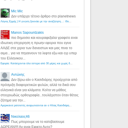
Mic Mic
Δεν υπάρχει τέτοιο άρθρο στο planetnews
Λόγιος Ερμής | Η γνώση ξεκινάει με την αναζήτηση...: Ιδού οι 18 που χρωστούν 11 δις ευρώ!
·
6 years ago
Manos Sapountzakis
πιο δημοσιο και κουραφεξαλα γραφετε ειναι
ιδιωτικη επιχειρηση η πρωην εφορια που εγινε
ΑΑΔΕ στα χερια των δανειστων και μας πινει το
αιμα... για να πηγαινουν τα λεφτα εξω και οχι υπερ
του Ελληνικου...
Εφορία: Κατάσχονται όλα ύστερα από 30 μέρες και χωρίς δικαστικές αποφάσεις - Λόγιος Ερμής
·
6 years ag
Αντώνης
Δεν ξέρω εάν ο Κασιδιάρης προέρχεται από
πρόσμιξη διαφορετικών φυλών, αλλά τα δικά σου
ελληνικά είναι για κλάματα. Κοίτα να μάθεις
στοιχειωδώς ορθογραφία...τουλάχιστον όταν θέτεις
ζήτημα για την...
Αμερικανοί ρατσιστές αναρωτιούνται αν ο Ηλίας Κασιδιάρης ανήκει στη λευκή φυλή... - Λόγιος Ερμής
·
7 yea
Νικολαος46
Πως μπορουμε να το κατεβασουμε
ΔΩΡΕΑΝ!!!! Αν ειναι Εφικτο Αυτο?