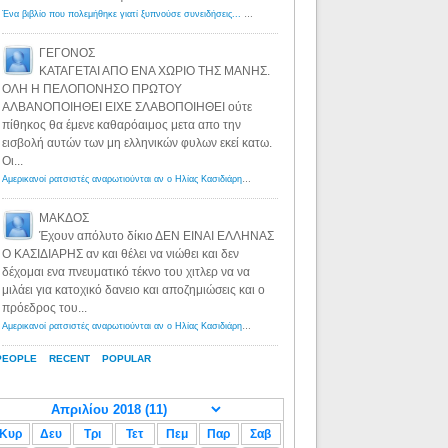
Ένα βιβλίο που πολεμήθηκε γιατί ξυπνούσε συνειδήσεις... - Λόγιος Ερμής | Η γνώση ξεκινάει με την αναζήτηση...
ΓΕΓΟΝΟΣ
ΚΑΤΑΓΕΤΑΙ ΑΠΟ ΕΝΑ ΧΩΡΙΟ ΤΗΣ ΜΑΝΗΣ.
ΟΛΗ Η ΠΕΛΟΠΟΝΗΣΟ ΠΡΩΤΟΥ
ΑΛΒΑΝΟΠΟΙΗΘΕΙ ΕΙΧΕ ΣΛΑΒΟΠΟΙΗΘΕΙ ούτε
πίθηκος θα έμενε καθαρόαιμος μετα απο την
εισβολή αυτών των μη ελληνικών φυλων εκεί κατω.
Οι...
Αμερικανοί ρατσιστές αναρωτιούνται αν ο Ηλίας Κασιδιάρης ανήκει στη λευκή φυλή... - Λόγιος Ερμής
·
8 yea
ΜΑΚΔΟΣ
Έχουν απόλυτο δίκιο ΔΕΝ ΕΙΝΑΙ ΕΛΛΗΝΑΣ
Ο ΚΑΣΙΔΙΑΡΗΣ αν και θέλει να νιώθει και δεν
δέχομαι ενα πνευματικό τέκνο του χιτλερ να να
μιλάει για κατοχικό δανειο και αποζημιώσεις και ο
πρόεδρος του...
Αμερικανοί ρατσιστές αναρωτιούνται αν ο Ηλίας Κασιδιάρης ανήκει στη λευκή φυλή... - Λόγιος Ερμής
·
8 yea
PEOPLE
RECENT
POPULAR
Κυρ
Δευ
Τρι
Τετ
Πεμ
Παρ
Σαβ