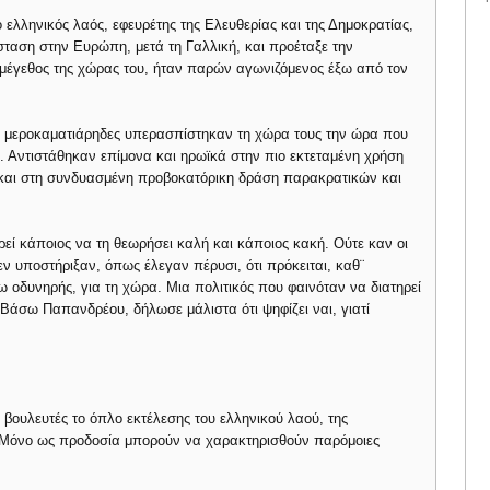
 ο ελληνικός λαός, εφευρέτης της Ελευθερίας και της Δημοκρατίας,
ταση στην Ευρώπη, μετά τη Γαλλική, και προέταξε την
ο μέγεθος της χώρας του, ήταν παρών αγωνιζόμενος έξω από τον
και μεροκαματιάρηδες υπερασπίστηκαν τη χώρα τους την ώρα που
 Αντιστάθηκαν επίμονα και ηρωϊκά στην πιο εκτεταμένη χρήση
ία και στη συνδυασμένη προβοκατόρικη δράση παρακρατικών και
ρεί κάποιος να τη θεωρήσει καλή και κάποιος κακή. Ούτε καν οι
εν υποστήριξαν, όπως έλεγαν πέρυσι, ότι πρόκειται, καθ¨
 οδυνηρής, για τη χώρα. Μια πολιτικός που φαινόταν να διατηρεί
άσω Παπανδρέου, δήλωσε μάλιστα ότι ψηφίζει ναι, γιατί
ι βουλευτές το όπλο εκτέλεσης του ελληνικού λαού, της
ς. Μόνο ως προδοσία μπορούν να χαρακτηρισθούν παρόμοιες