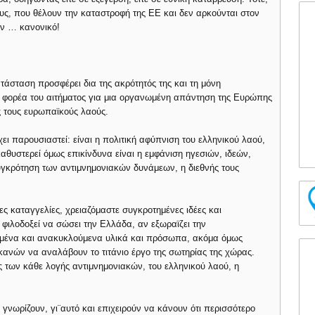
υς, που θέλουν την καταστροφή της ΕΕ και δεν αρκούνται στον
ον … κανονικό!
τάσταση προσφέρει δια της ακρότητός της και τη μόνη
ε φορέα του αιτήματος για μια οργανωμένη απάντηση της Ευρώπης
υς τους ευρωπαϊκούς λαούς.
ει παρουσιαστεί: είναι η πολιτική αφύπνιση του ελληνικού λαού,
αθυστερεί όμως επικίνδυνα είναι η εμφάνιση ηγεσιών, ιδεών,
γκρότηση των αντιμνημονιακών δυνάμεων, η διεθνής τους
ς καταγγελίες, χρειαζόμαστε συγκροτημένες ιδέες και
 φιλοδοξεί να σώσει την Ελλάδα, αν εξωραϊζει την
αρμένα και ανακυκλούμενα υλικά και πρόσωπα, ακόμα όμως
κανών να αναλάβουν το τιτάνιο έργο της σωτηρίας της χώρας.
ες των κάθε λογής αντιμνημονιακών, του ελληνικού λαού, η
ο γνωρίζουν, γι¨αυτό και επιχειρούν να κάνουν ότι περισσότερο