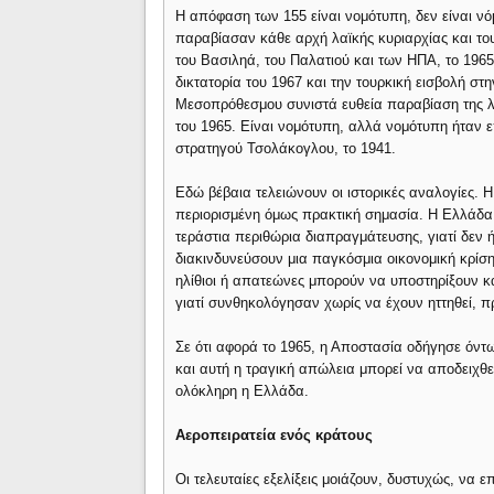
Η απόφαση των 155 είναι νομότυπη, δεν είναι ν
παραβίασαν κάθε αρχή λαϊκής κυριαρχίας και του
του Βασιληά, του Παλατιού και των ΗΠΑ, το 1965
δικτατορία του 1967 και την τουρκική εισβολή στ
Μεσοπρόθεσμου συνιστά ευθεία παραβίαση της λ
του 1965. Είναι νομότυπη, αλλά νομότυπη ήταν ε
στρατηγού Τσολάκογλου, το 1941.
Εδώ βέβαια τελειώνουν οι ιστορικές αναλογίες.
περιορισμένη όμως πρακτική σημασία. Η Ελλάδα 
τεράστια περιθώρια διαπραγμάτευσης, γιατί δεν 
διακινδυνεύσουν μια παγκόσμια οικονομική κρίση
ηλίθιοι ή απατεώνες μπορούν να υποστηρίξουν κάτ
γιατί συνθηκολόγησαν χωρίς να έχουν ηττηθεί, 
Σε ότι αφορά το 1965, η Αποστασία οδήγησε όντ
και αυτή η τραγική απώλεια μπορεί να αποδειχθε
ολόκληρη η Ελλάδα.
Αεροπειρατεία ενός κράτους
Οι τελευταίες εξελίξεις μοιάζουν, δυστυχώς, να