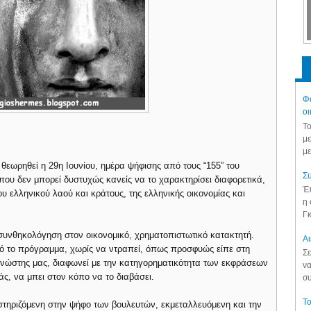
Φά
οι
Το
με
με
θεωρηθεί η 29η Ιουνίου, ημέρα ψήφισης από τους “155” του
Συ
υ δεν μπορεί δυστυχώς κανείς να το χαρακτηρίσει διαφορετικά,
Έπ
 ελληνικού λαού και κράτους, της ελληνικής οικονομίας και
η 
Γκ
συνθηκολόγηση στον οικονομικό, χρηματοπιστωτικό κατακτητή.
Aι
τό το πρόγραμμα, χωρίς να ντραπεί, όπως προσφυώς είπε στη
Σε
γνώστης μας, διαφωνεί με την κατηγορηματικότητα των εκφράσεων
να
άς, να μπει στον κόπο να το διαβάσει.
συ
Το
στηριζόμενη στην ψήφο των βουλευτών, εκμεταλλευόμενη και την