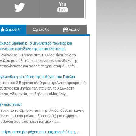
Δημοφιλή
Σχόλια
Αρχείο
κελος Siemens: Το μεγαλύτερο πολιτικό και
κονομικό σκάνδαλο της μεταπολίτευσης!
 σκάνδαλο Siemens στην Ελλάδα είναι ίσως το
γαλύτερο πολιτικό και οικονομικό σκάνδαλο της
ταπολίτευσης και αφορά σε χρηματισμό Ελλήν...
γκλονίζει η κατάθεση της συζύγου του Γκιόλια
ειτα από 3,5 χρόνια κλήθηκε στην Αντιτρομοκρατική
σύζυγος και μητέρα των παιδιών του Σωκράτη
ιόλια, Αδαμαντία, και δήλωσε: «Μας έλεγ...
έν αριστεύειν!
 ένα από τα Ομηρικά έπη, την Ιλιάδα, δύναται κανείς
 εντοπίσει (και μάλιστα δύο φορές) μια έκφραση-
μβουλή που αποτέλεσε ιδανικό για...
 πείραμα του βατράχου που μας αφορά όλους...