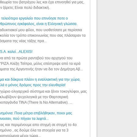
θεωρία του βατράχου λες και έχει επινοηθεί για μας.
ν ξέρετε; Είναι πολύ διδακτική.
 τελειότερο εργαλείο που επινόησε ποτε ο
θρώπινος εγκέφαλος, είναι η Ελληνική γλώσσα.
αδυκτιακοί μου φίλοι, που υιοθετίσατε με περίσσια
κολία τον τρόπο επικοινωνίας που σας πλάσαραν τα
άσματα της νέας τάξης πρα...
S.A. καλεί...ALEXIS!
α από τα πρώτα ραντεβού του αρχηγού του
ΡΙΖΑ Αλέξη Τσίπρα, μόλις επέστρεψε από τα ιερά
ματα της Αργεντινής ήταν να δει τον Δημήτρη Αβ...
μα και δάκρυα πλέον η εναλλακτική για την χώρα,
λά ο μόνος δρόμος προς την ελευθερία!
χώριο ολιγαρχικό σύστημα και ξένοι τοκογλύφοι, μας
κλωβίζουν ψυχολογικά με την Θαρτσερική
οπαγάνδα TINA (There Is No Alternative). ...
ημόνια: Ποια μέτρα επιβλήθηκαν, ποιοι μας
νεισαν, πού πήγαν τα λεφτά...
ας και περιμένουμε απο στιγμή σε στιγμή το 4ο
ημόνιο , ας δούμε όλα τα στοιχεία για τα 3
οηγούμενα μέχρι τώρα...