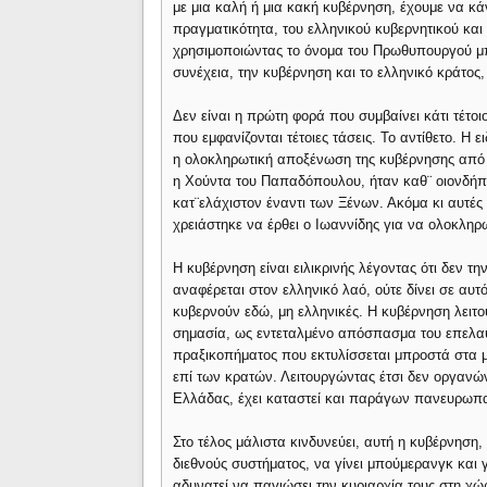
με μια καλή ή μια κακή κυβέρνηση, έχουμε να κά
πραγματικότητα, του ελληνικού κυβερνητικού και
χρησιμοποιώντας το όνομα του Πρωθυπουργού μπ
συνέχεια, την κυβέρνηση και το ελληνικό κράτος
Δεν είναι η πρώτη φορά που συμβαίνει κάτι τέτοι
που εμφανίζονται τέτοιες τάσεις. Το αντίθετο. Η 
η ολοκληρωτική αποξένωση της κυβέρνησης από τ
η Χούντα του Παπαδόπουλου, ήταν καθ¨ οιονδήπο
κατ¨ελάχιστον έναντι των Ξένων. Ακόμα κι αυτές
χρειάστηκε να έρθει ο Ιωαννίδης για να ολοκληρ
Η κυβέρνηση είναι ειλικρινής λέγοντας ότι δεν την
αναφέρεται στον ελληνικό λαό, ούτε δίνει σε αυτ
κυβερνούν εδώ, μη ελληνικές. Η κυβέρνηση λειτου
σημασία, ως εντεταλμένο απόσπασμα του επελαύ
πραξικοπήματος που εκτυλίσσεται μπροστά στα μ
επί των κρατών. Λειτουργώντας έτσι δεν οργανώ
Ελλάδας, έχει καταστεί και παράγων πανευρωπ
Στο τέλος μάλιστα κινδυνεύει, αυτή η κυβέρνηση
διεθνούς συστήματος, να γίνει μπούμερανγκ και γ
αδυνατεί να παγιώσει την κυριαρχία τους στη χώρ