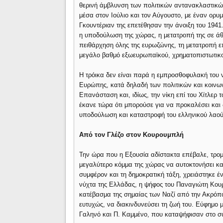
θερινή άμβλυνση των πολιτικών αντανακλαστικών
μέσα στον Ιούλιο και τον Αύγουστο, με έναν ορυ
Γκουντέριαν της επετέθησαν την άνοιξη του 1941.
η υποδούλωση της χώρας, η μετατροπή της σε άθ
πειθάρχηση όλης της ευρωζώνης, τη μετατροπή επ
μεγάλο βαθμό εξωευρωπαϊκού, χρηματοπιστωτικ
Η τρόικα δεν είναι παρά η εμπροσθοφυλακή του
Ευρώπης, κατά δηλαδή των πολιτικών και κοιν
Επανάσταση και, ιδίως, την νίκη επί του Χίτλερ τ
έκανε τώρα ότι μπορούσε για να προκαλέσει και δ
υποδούλωση και καταστροφή του ελληνικού λαού
Aπό τον Γλέζο στον Κουρουμπλή
Την ώρα που η Εξουσία αδίστακτα επέβαλε, τρο
μεγαλύτερο κόμμα της χώρας να αυτοκτονήσει και
συμφέρον και τη δημοκρατική τάξη, χρειάστηκε έ
νύχτα της Ελλάδας, η ψήφος του Παναγιώτη Κουρο
κατέβασμα της σημαίας των Ναζί από την Ακρόπο
ευτυχώς, να διακινδυνεύσει τη ζωή του. Εύφημο 
Γαληνό και Π. Καμμένο, που καταψήφισαν στο σύ