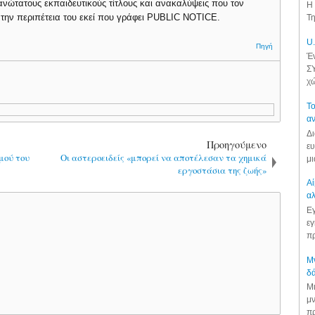
ανώτατους εκπαιδευτικούς τίτλους και ανακαλύψεις που τον
Η 
 την περιπέτεια του εκεί που γράφει PUBLIC NOTICE.
Τη
U.
Πηγή
Έν
ΣΥ
χώ
Το
αν
Δι
Προηγούμενο
ευ
μού του
Οι αστεροειδείς «μπορεί να αποτέλεσαν τα χημικά
μι
εργοστάσια της ζωής»
Αί
αλ
Εγ
εγ
πρ
Μν
δά
Μι
μν
πρ