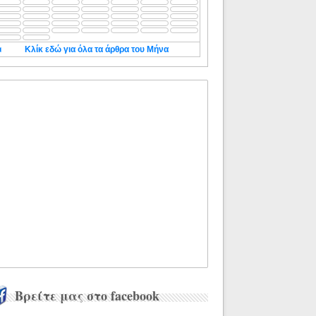
◄
Κλίκ εδώ για όλα τα άρθρα του Μήνα
Βρείτε μας στο facebook