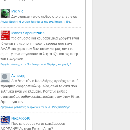
Mic Mic
Δεν υπάρχει τέτοιο άρθρο στο planetnews
Λόγιος Ερμής | Η γνώση ξεκινάει με την αναζήτηση...: Ιδού οι 18 που χρωστούν 11 δις ευρώ!
·
6 years ago
Manos Sapountzakis
πιο δημοσιο και κουραφεξαλα γραφετε ειναι
ιδιωτικη επιχειρηση η πρωην εφορια που εγινε
ΑΑΔΕ στα χερια των δανειστων και μας πινει το
αιμα... για να πηγαινουν τα λεφτα εξω και οχι υπερ
του Ελληνικου...
Εφορία: Κατάσχονται όλα ύστερα από 30 μέρες και χωρίς δικαστικές αποφάσεις - Λόγιος Ερμής
·
6 years ag
Αντώνης
Δεν ξέρω εάν ο Κασιδιάρης προέρχεται από
πρόσμιξη διαφορετικών φυλών, αλλά τα δικά σου
ελληνικά είναι για κλάματα. Κοίτα να μάθεις
στοιχειωδώς ορθογραφία...τουλάχιστον όταν θέτεις
ζήτημα για την...
Αμερικανοί ρατσιστές αναρωτιούνται αν ο Ηλίας Κασιδιάρης ανήκει στη λευκή φυλή... - Λόγιος Ερμής
·
7 yea
Νικολαος46
Πως μπορουμε να το κατεβασουμε
ΔΩΡΕΑΝ!!!! Αν ειναι Εφικτο Αυτο?