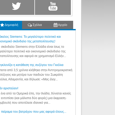
Δημοφιλή
Σχόλια
Αρχείο
κελος Siemens: Το μεγαλύτερο πολιτικό και
κονομικό σκάνδαλο της μεταπολίτευσης!
 σκάνδαλο Siemens στην Ελλάδα είναι ίσως το
γαλύτερο πολιτικό και οικονομικό σκάνδαλο της
ταπολίτευσης και αφορά σε χρηματισμό Ελλήν...
γκλονίζει η κατάθεση της συζύγου του Γκιόλια
ειτα από 3,5 χρόνια κλήθηκε στην Αντιτρομοκρατική
σύζυγος και μητέρα των παιδιών του Σωκράτη
ιόλια, Αδαμαντία, και δήλωσε: «Μας έλεγ...
έν αριστεύειν!
 ένα από τα Ομηρικά έπη, την Ιλιάδα, δύναται κανείς
 εντοπίσει (και μάλιστα δύο φορές) μια έκφραση-
μβουλή που αποτέλεσε ιδανικό για...
 πείραμα του βατράχου που μας αφορά όλους...