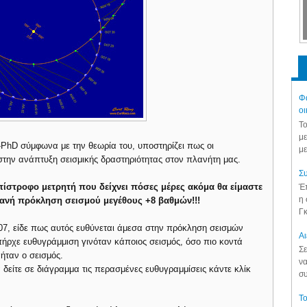
Φά
οι
Το
με
PhD σύμφωνα με την θεωρία του, υποστηρίζει πως οι
με
την ανάπτυξη σεισμικής δραστηριότητας στον πλανήτη μας.
Συ
αντίστροφο μετρητή που δείχνει πόσες μέρες ακόμα θα είμαστε
Έπ
η 
θανή πρόκληση σεισμού μεγέθους +8 βαθμών!!!
Γκ
7, είδε πως αυτός ευθύνεται άμεσα στην πρόκληση σεισμών
Aι
ρχε ευθυγράμμιση γινόταν κάποιος σεισμός, όσο πιο κοντά
Σε
ήταν ο σεισμός.
να
 δείτε σε διάγραμμα τις περασμένες ευθυγραμμίσεις κάντε κλίκ
συ
Το