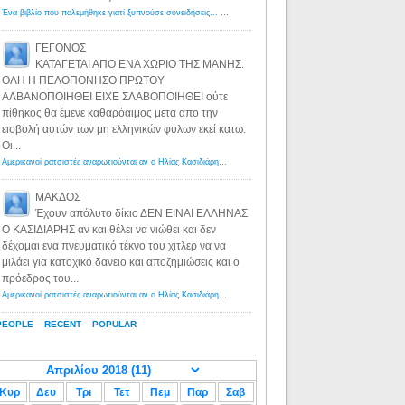
Ένα βιβλίο που πολεμήθηκε γιατί ξυπνούσε συνειδήσεις... - Λόγιος Ερμής | Η γνώση ξεκινάει με την αναζήτηση...
ΓΕΓΟΝΟΣ
ΚΑΤΑΓΕΤΑΙ ΑΠΟ ΕΝΑ ΧΩΡΙΟ ΤΗΣ ΜΑΝΗΣ.
ΟΛΗ Η ΠΕΛΟΠΟΝΗΣΟ ΠΡΩΤΟΥ
ΑΛΒΑΝΟΠΟΙΗΘΕΙ ΕΙΧΕ ΣΛΑΒΟΠΟΙΗΘΕΙ ούτε
πίθηκος θα έμενε καθαρόαιμος μετα απο την
εισβολή αυτών των μη ελληνικών φυλων εκεί κατω.
Οι...
Αμερικανοί ρατσιστές αναρωτιούνται αν ο Ηλίας Κασιδιάρης ανήκει στη λευκή φυλή... - Λόγιος Ερμής
·
8 yea
ΜΑΚΔΟΣ
Έχουν απόλυτο δίκιο ΔΕΝ ΕΙΝΑΙ ΕΛΛΗΝΑΣ
Ο ΚΑΣΙΔΙΑΡΗΣ αν και θέλει να νιώθει και δεν
δέχομαι ενα πνευματικό τέκνο του χιτλερ να να
μιλάει για κατοχικό δανειο και αποζημιώσεις και ο
πρόεδρος του...
Αμερικανοί ρατσιστές αναρωτιούνται αν ο Ηλίας Κασιδιάρης ανήκει στη λευκή φυλή... - Λόγιος Ερμής
·
8 yea
PEOPLE
RECENT
POPULAR
Κυρ
Δευ
Τρι
Τετ
Πεμ
Παρ
Σαβ