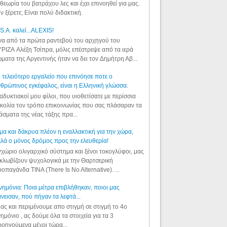
θεωρία του βατράχου λες και έχει επινοηθεί για μας.
ν ξέρετε; Είναι πολύ διδακτική.
S.A. καλεί...ALEXIS!
α από τα πρώτα ραντεβού του αρχηγού του
ΡΙΖΑ Αλέξη Τσίπρα, μόλις επέστρεψε από τα ιερά
ματα της Αργεντινής ήταν να δει τον Δημήτρη Αβ...
 τελειότερο εργαλείο που επινόησε ποτε ο
θρώπινος εγκέφαλος, είναι η Ελληνική γλώσσα.
αδυκτιακοί μου φίλοι, που υιοθετίσατε με περίσσια
κολία τον τρόπο επικοινωνίας που σας πλάσαραν τα
άσματα της νέας τάξης πρα...
μα και δάκρυα πλέον η εναλλακτική για την χώρα,
λά ο μόνος δρόμος προς την ελευθερία!
χώριο ολιγαρχικό σύστημα και ξένοι τοκογλύφοι, μας
κλωβίζουν ψυχολογικά με την Θαρτσερική
οπαγάνδα TINA (There Is No Alternative). ...
ημόνια: Ποια μέτρα επιβλήθηκαν, ποιοι μας
νεισαν, πού πήγαν τα λεφτά...
ας και περιμένουμε απο στιγμή σε στιγμή το 4ο
ημόνιο , ας δούμε όλα τα στοιχεία για τα 3
οηγούμενα μέχρι τώρα...