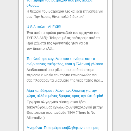
Το πείραμα του βατράχου που μας αφορά
όλους...
Η θεωρία του βατράχου λες και έχει επινοηθεί για
μας. Την ξέρετε; Είναι πολύ διδακτική.
U.S.A. καλεί...ALEXIS!
Ένα από τα πρώτα ραντεβού του αρχηγού του
ΣΥΡΙΖΑ Αλέξη Τσίπρα, μόλις επέστρεψε από τα
ιερά χώματα της Αργεντινής ήταν να δει
τον Δημήτρη Αβ...
Το τελειότερο εργαλείο που επινόησε ποτε ο
ανθρώπινος εγκέφαλος, είναι η Ελληνική γλώσσα.
Διαδυκτιακοί μου φίλοι, που υιοθετίσατε με
περίσσια ευκολία τον τρόπο επικοινωνίας που
σας πλάσαραν τα μιάσματα της νέας τάξης πρα...
Αίμα και δάκρυα πλέον η εναλλακτική για την
χώρα, αλλά ο μόνος δρόμος προς την ελευθερία!
Εγχώριο ολιγαρχικό σύστημα και ξένοι
τοκογλύφοι, μας εγκλωβίζουν ψυχολογικά με την
Θαρτσερική προπαγάνδα TINA (There Is No
Alternative). ...
Μνημόνια: Ποια μέτρα επιβλήθηκαν, ποιοι μας