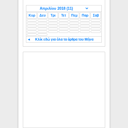
Κυρ
Δευ
Τρι
Τετ
Πεμ
Παρ
Σαβ
◄
Κλίκ εδώ για όλα τα άρθρα του Μήνα