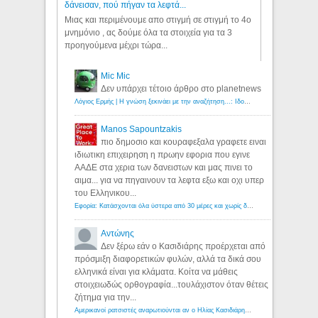
δάνεισαν, πού πήγαν τα λεφτά...
Μιας και περιμένουμε απο στιγμή σε στιγμή το 4ο
μνημόνιο , ας δούμε όλα τα στοιχεία για τα 3
προηγούμενα μέχρι τώρα...
Mic Mic
Δεν υπάρχει τέτοιο άρθρο στο planetnews
Λόγιος Ερμής | Η γνώση ξεκινάει με την αναζήτηση...: Ιδού οι 18 που χρωστούν 11 δις ευρώ!
Manos Sapountzakis
πιο δημοσιο και κουραφεξαλα γραφετε ειναι
ιδιωτικη επιχειρηση η πρωην εφορια που εγινε
ΑΑΔΕ στα χερια των δανειστων και μας πινει το
αιμα... για να πηγαινουν τα λεφτα εξω και οχι υπερ
του Ελληνικου...
Εφορία: Κατάσχονται όλα ύστερα από 30 μέρες και χωρίς δικαστικές αποφάσεις - Λόγιος Ερμής
Αντώνης
Δεν ξέρω εάν ο Κασιδιάρης προέρχεται από
πρόσμιξη διαφορετικών φυλών, αλλά τα δικά σου
ελληνικά είναι για κλάματα. Κοίτα να μάθεις
στοιχειωδώς ορθογραφία...τουλάχιστον όταν θέτεις
ζήτημα για την...
Αμερικανοί ρατσιστές αναρωτιούνται αν ο Ηλίας Κασιδιάρης ανήκει στη λευκή φυλή... - Λόγιος Ερμής