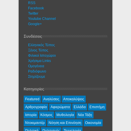
RSS
Facebook
Twitter
Youtube Channel
Google+
Συνδέσεις
Ελληνικός Τύπος
Ξένος Τύπος
Φιλικοί Ιστοχώροι
Χρήσιμα Links
Ομογένεια
Ραδιόφωνο
Στηρίζουμε
Κατηγορίες
Featured
Αναλύσεις
Αποκαλύψεις
Αρθρογραφία
Αφιερώματα
Ελλάδα
Επιστήμη
Ιστορία
Κόσμος
Μυθολογία
Νέα Τάξη
Ντοκιμαντέρ
Νόηση και Επινόηση
Οικονομία
Πολιτική
Πολιτισμός
Τεχνολογία