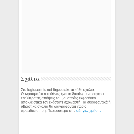
Σχόλια
Στο logiosermis.net δημοσιεύεται κάθε σχόλιο.
Θεωρούμε ότι ο καθένας έχει το δικαίωμα να εκφέρει
ελεύθερα τις απόψεις του, οι οποίες εκφράζουν
αποκλειστικά τον εκάστοτε σχολιαστή. Τα συκοφαντικά ή
υβριστικά σχόλια θα διαγράφονται χωρίς
προειδοποίηση. Περισσότερα στις
οδηγίες χρήσης
.