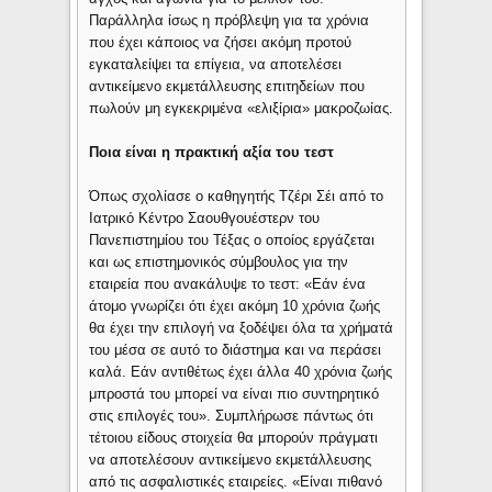
Παράλληλα ίσως η πρόβλεψη για τα χρόνια
που έχει κάποιος να ζήσει ακόμη προτού
εγκαταλείψει τα επίγεια, να αποτελέσει
αντικείμενο εκμετάλλευσης επιτηδείων που
πωλούν μη εγκεκριμένα «ελιξίρια» μακροζωίας.
Ποια είναι η πρακτική αξία του τεστ
Όπως σχολίασε ο καθηγητής Τζέρι Σέι από το
Ιατρικό Κέντρο Σαουθγουέστερν του
Πανεπιστημίου του Τέξας ο οποίος εργάζεται
και ως επιστημονικός σύμβουλος για την
εταιρεία που ανακάλυψε το τεστ: «Εάν ένα
άτομο γνωρίζει ότι έχει ακόμη 10 χρόνια ζωής
θα έχει την επιλογή να ξοδέψει όλα τα χρήματά
του μέσα σε αυτό το διάστημα και να περάσει
καλά. Εάν αντιθέτως έχει άλλα 40 χρόνια ζωής
μπροστά του μπορεί να είναι πιο συντηρητικό
στις επιλογές του». Συμπλήρωσε πάντως ότι
τέτοιου είδους στοιχεία θα μπορούν πράγματι
να αποτελέσουν αντικείμενο εκμετάλλευσης
από τις ασφαλιστικές εταιρείες. «Είναι πιθανό