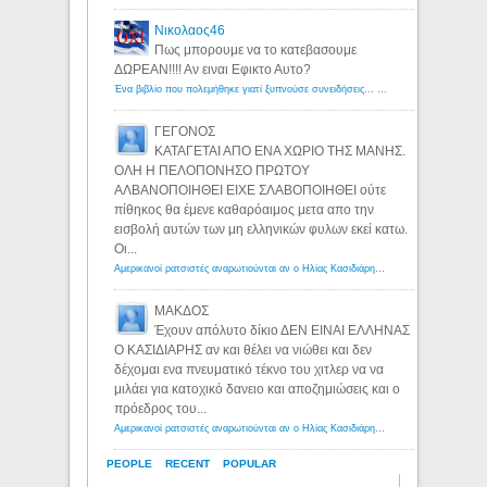
Νικολαος46
Πως μπορουμε να το κατεβασουμε
ΔΩΡΕΑΝ!!!! Αν ειναι Εφικτο Αυτο?
Ένα βιβλίο που πολεμήθηκε γιατί ξυπνούσε συνειδήσεις... - Λόγιος Ερμής | Η γνώση ξεκινάει με την αναζήτηση...
ΓΕΓΟΝΟΣ
ΚΑΤΑΓΕΤΑΙ ΑΠΟ ΕΝΑ ΧΩΡΙΟ ΤΗΣ ΜΑΝΗΣ.
ΟΛΗ Η ΠΕΛΟΠΟΝΗΣΟ ΠΡΩΤΟΥ
ΑΛΒΑΝΟΠΟΙΗΘΕΙ ΕΙΧΕ ΣΛΑΒΟΠΟΙΗΘΕΙ ούτε
πίθηκος θα έμενε καθαρόαιμος μετα απο την
εισβολή αυτών των μη ελληνικών φυλων εκεί κατω.
Οι...
Αμερικανοί ρατσιστές αναρωτιούνται αν ο Ηλίας Κασιδιάρης ανήκει στη λευκή φυλή... - Λόγιος Ερμής
ΜΑΚΔΟΣ
Έχουν απόλυτο δίκιο ΔΕΝ ΕΙΝΑΙ ΕΛΛΗΝΑΣ
Ο ΚΑΣΙΔΙΑΡΗΣ αν και θέλει να νιώθει και δεν
δέχομαι ενα πνευματικό τέκνο του χιτλερ να να
μιλάει για κατοχικό δανειο και αποζημιώσεις και ο
πρόεδρος του...
Αμερικανοί ρατσιστές αναρωτιούνται αν ο Ηλίας Κασιδιάρης ανήκει στη λευκή φυλή... - Λόγιος Ερμής
PEOPLE
RECENT
POPULAR