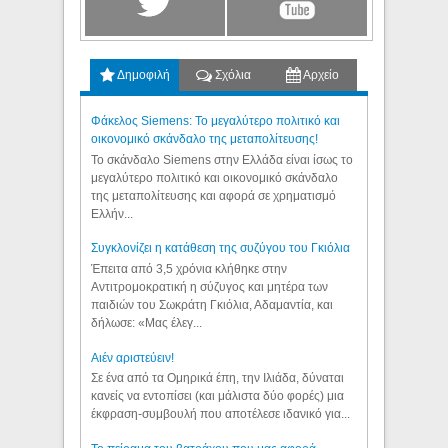
Δημοφιλή
Σχόλια
Αρχείο
Φάκελος Siemens: Το μεγαλύτερο πολιτικό και
οικονομικό σκάνδαλο της μεταπολίτευσης!
Το σκάνδαλο Siemens στην Ελλάδα είναι ίσως το
μεγαλύτερο πολιτικό και οικονομικό σκάνδαλο
της μεταπολίτευσης και αφορά σε χρηματισμό
Ελλήν...
Συγκλονίζει η κατάθεση της συζύγου του Γκιόλια
Έπειτα από 3,5 χρόνια κλήθηκε στην
Αντιτρομοκρατική η σύζυγος και μητέρα των
παιδιών του Σωκράτη Γκιόλια, Αδαμαντία, και
δήλωσε: «Μας έλεγ...
Aιέν αριστεύειν!
Σε ένα από τα Ομηρικά έπη, την Ιλιάδα, δύναται
κανείς να εντοπίσει (και μάλιστα δύο φορές) μια
έκφραση-συμβουλή που αποτέλεσε ιδανικό για...