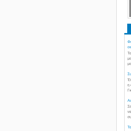
Φά
οι
Το
με
με
Συ
Έπ
η 
Γκ
Aι
Σε
να
συ
Το