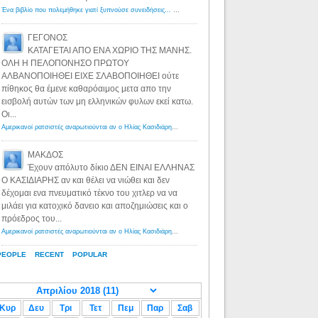
Ένα βιβλίο που πολεμήθηκε γιατί ξυπνούσε συνειδήσεις... - Λόγιος Ερμής | Η γνώση ξεκινάει με την αναζήτηση...
ΓΕΓΟΝΟΣ
ΚΑΤΑΓΕΤΑΙ ΑΠΟ ΕΝΑ ΧΩΡΙΟ ΤΗΣ ΜΑΝΗΣ.
ΟΛΗ Η ΠΕΛΟΠΟΝΗΣΟ ΠΡΩΤΟΥ
ΑΛΒΑΝΟΠΟΙΗΘΕΙ ΕΙΧΕ ΣΛΑΒΟΠΟΙΗΘΕΙ ούτε
πίθηκος θα έμενε καθαρόαιμος μετα απο την
εισβολή αυτών των μη ελληνικών φυλων εκεί κατω.
Οι...
Αμερικανοί ρατσιστές αναρωτιούνται αν ο Ηλίας Κασιδιάρης ανήκει στη λευκή φυλή... - Λόγιος Ερμής
·
8 yea
ΜΑΚΔΟΣ
Έχουν απόλυτο δίκιο ΔΕΝ ΕΙΝΑΙ ΕΛΛΗΝΑΣ
Ο ΚΑΣΙΔΙΑΡΗΣ αν και θέλει να νιώθει και δεν
δέχομαι ενα πνευματικό τέκνο του χιτλερ να να
μιλάει για κατοχικό δανειο και αποζημιώσεις και ο
πρόεδρος του...
Αμερικανοί ρατσιστές αναρωτιούνται αν ο Ηλίας Κασιδιάρης ανήκει στη λευκή φυλή... - Λόγιος Ερμής
·
8 yea
PEOPLE
RECENT
POPULAR
Κυρ
Δευ
Τρι
Τετ
Πεμ
Παρ
Σαβ