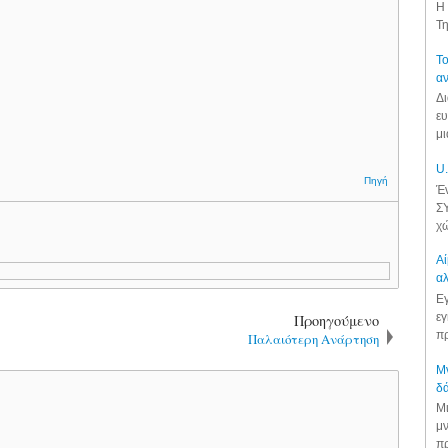
Η 
Τη
Το
αν
Δι
ευ
μι
U.
Πηγή
Έν
ΣΥ
χώ
Αί
αλ
Εγ
εγ
Προηγούμενο
πρ
Παλαιότερη Ανάρτηση
Μν
δά
Μι
μν
πρ