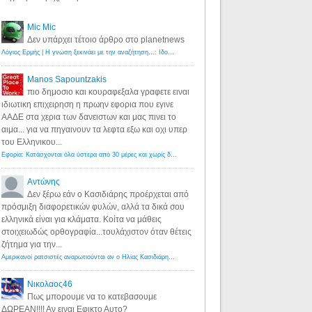
Mic Mic
Δεν υπάρχει τέτοιο άρθρο στο planetnews
Λόγιος Ερμής | Η γνώση ξεκινάει με την αναζήτηση...: Ιδού οι 18 που χρωστούν 11 δις ευρώ!
·
6 years ago
Manos Sapountzakis
πιο δημοσιο και κουραφεξαλα γραφετε ειναι
ιδιωτικη επιχειρηση η πρωην εφορια που εγινε
ΑΑΔΕ στα χερια των δανειστων και μας πινει το
αιμα... για να πηγαινουν τα λεφτα εξω και οχι υπερ
του Ελληνικου...
Εφορία: Κατάσχονται όλα ύστερα από 30 μέρες και χωρίς δικαστικές αποφάσεις - Λόγιος Ερμής
·
6 years ag
Αντώνης
Δεν ξέρω εάν ο Κασιδιάρης προέρχεται από
πρόσμιξη διαφορετικών φυλών, αλλά τα δικά σου
ελληνικά είναι για κλάματα. Κοίτα να μάθεις
στοιχειωδώς ορθογραφία...τουλάχιστον όταν θέτεις
ζήτημα για την...
Αμερικανοί ρατσιστές αναρωτιούνται αν ο Ηλίας Κασιδιάρης ανήκει στη λευκή φυλή... - Λόγιος Ερμής
·
7 yea
Νικολαος46
Πως μπορουμε να το κατεβασουμε
ΔΩΡΕΑΝ!!!! Αν ειναι Εφικτο Αυτο?