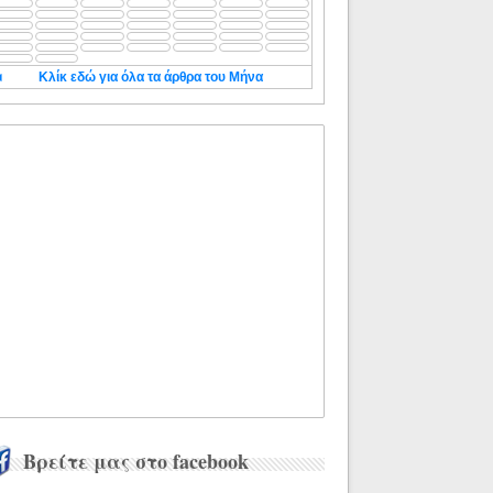
◄
Κλίκ εδώ για όλα τα άρθρα του Μήνα
Βρείτε μας στο facebook