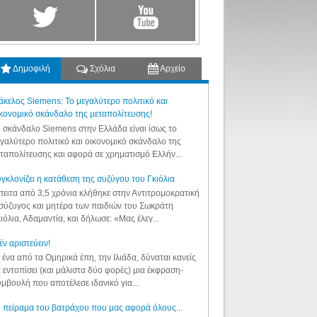
Δημοφιλή
Σχόλια
Αρχείο
κελος Siemens: Το μεγαλύτερο πολιτικό και
κονομικό σκάνδαλο της μεταπολίτευσης!
 σκάνδαλο Siemens στην Ελλάδα είναι ίσως το
γαλύτερο πολιτικό και οικονομικό σκάνδαλο της
ταπολίτευσης και αφορά σε χρηματισμό Ελλήν...
γκλονίζει η κατάθεση της συζύγου του Γκιόλια
ειτα από 3,5 χρόνια κλήθηκε στην Αντιτρομοκρατική
σύζυγος και μητέρα των παιδιών του Σωκράτη
ιόλια, Αδαμαντία, και δήλωσε: «Μας έλεγ...
έν αριστεύειν!
 ένα από τα Ομηρικά έπη, την Ιλιάδα, δύναται κανείς
 εντοπίσει (και μάλιστα δύο φορές) μια έκφραση-
μβουλή που αποτέλεσε ιδανικό για...
 πείραμα του βατράχου που μας αφορά όλους...