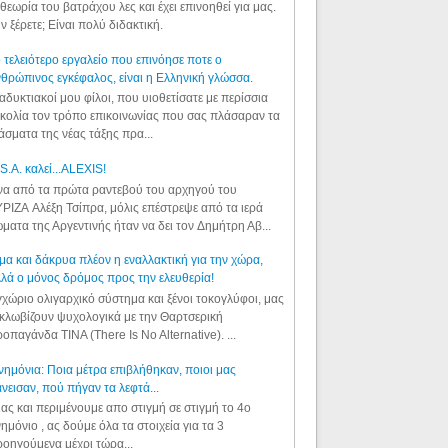
θεωρία του βατράχου λες και έχει επινοηθεί για μας.
ν ξέρετε; Είναι πολύ διδακτική.
 τελειότερο εργαλείο που επινόησε ποτε ο
θρώπινος εγκέφαλος, είναι η Ελληνική γλώσσα.
αδυκτιακοί μου φίλοι, που υιοθετίσατε με περίσσια
κολία τον τρόπο επικοινωνίας που σας πλάσαραν τα
άσματα της νέας τάξης πρα...
S.A. καλεί...ALEXIS!
α από τα πρώτα ραντεβού του αρχηγού του
ΡΙΖΑ Αλέξη Τσίπρα, μόλις επέστρεψε από τα ιερά
ματα της Αργεντινής ήταν να δει τον Δημήτρη Αβ...
μα και δάκρυα πλέον η εναλλακτική για την χώρα,
λά ο μόνος δρόμος προς την ελευθερία!
χώριο ολιγαρχικό σύστημα και ξένοι τοκογλύφοι, μας
κλωβίζουν ψυχολογικά με την Θαρτσερική
οπαγάνδα TINA (There Is No Alternative). ...
ημόνια: Ποια μέτρα επιβλήθηκαν, ποιοι μας
νεισαν, πού πήγαν τα λεφτά...
ας και περιμένουμε απο στιγμή σε στιγμή το 4ο
ημόνιο , ας δούμε όλα τα στοιχεία για τα 3
οηγούμενα μέχρι τώρα...