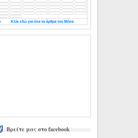
◄
Κλίκ εδώ για όλα τα άρθρα του Μήνα
Βρείτε μας στο facebook