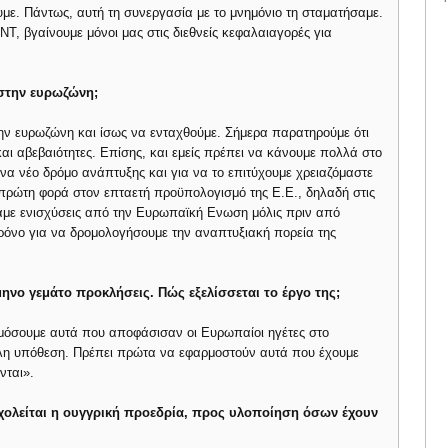
με. Πάντως, αυτή τη συνεργασία με το μνημόνιο τη σταματήσαμε.
ΝΤ, βγαίνουμε μόνοι μας στις διεθνείς κεφαλαιαγορές για
 στην ευρωζώνη;
ν ευρωζώνη και ίσως να ενταχθούμε. Σήμερα παρατηρούμε ότι
ι αβεβαιότητες. Επίσης, και εμείς πρέπει να κάνουμε πολλά στο
ένα νέο δρόμο ανάπτυξης και για να το επιτύχουμε χρειαζόμαστε
 πρώτη φορά στον επταετή προϋπολογισμό της Ε.Ε., δηλαδή στις
ίχαμε ενισχύσεις από την Ευρωπαϊκή Eνωση μόλις πριν από
χρόνο για να δρομολογήσουμε την αναπτυξιακή πορεία της
μηνο γεμάτο προκλήσεις. Πώς εξελίσσεται το έργο της;
μόσουμε αυτά που αποφάσισαν οι Ευρωπαίοι ηγέτες στο
λη υπόθεση. Πρέπει πρώτα να εφαρμοστούν αυτά που έχουμε
νται».
ασχολείται η ουγγρική προεδρία, προς υλοποίηση όσων έχουν