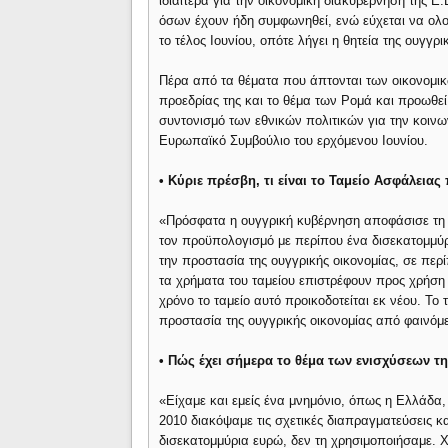
ιδιαίτερα για την οικονομική διακυβέρνηση της Ε
όσων έχουν ήδη συμφωνηθεί, ενώ εύχεται να ολο
το τέλος Ιουνίου, οπότε λήγει η θητεία της ουγγρ
Πέρα από τα θέματα που άπτονται των οικονομικώ
προεδρίας της και το θέμα των Ρομά και προωθεί
συντονισμό των εθνικών πολιτικών για την κοινων
Ευρωπαϊκό Συμβούλιο του ερχόμενου Ιουνίου.
• Κύριε πρέσβη, τι είναι το Ταμείο Ασφάλεια
«Πρόσφατα η ουγγρική κυβέρνηση αποφάσισε τη δ
τον προϋπολογισμό με περίπου ένα δισεκατομμύρι
την προστασία της ουγγρικής οικονομίας, σε περί
τα χρήματα του ταμείου επιστρέφουν προς χρήση 
χρόνο το ταμείο αυτό προικοδοτείται εκ νέου. Το
προστασία της ουγγρικής οικονομίας από φαινόμ
• Πώς έχει σήμερα το θέμα των ενισχύσεων τη
«Είχαμε και εμείς ένα μνημόνιο, όπως η Ελλάδα, 
2010 διακόψαμε τις σχετικές διαπραγματεύσεις κα
δισεκατομμύρια ευρώ, δεν τη χρησιμοποιήσαμε. 