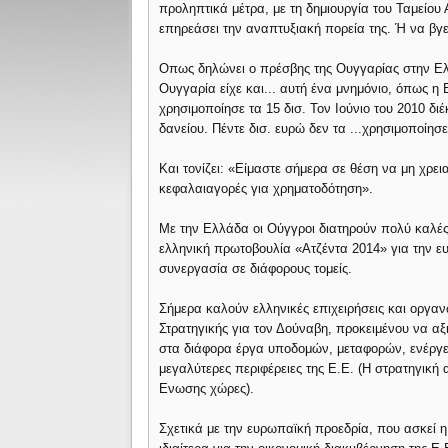
προληπτικά μέτρα, με τη δημιουργία του Ταμείου
επηρεάσει την αναπτυξιακή πορεία της. Ή να βγε
Oπως δηλώνει ο πρέσβης της Ουγγαρίας στην Ελ
Ουγγαρία είχε και... αυτή ένα μνημόνιο, όπως η
χρησιμοποίησε τα 15 δισ. Τον Ιούνιο του 2010 διέ
δανείου. Πέντε δισ. ευρώ δεν τα ...χρησιμοποίησ
Και τονίζει: «Είμαστε σήμερα σε θέση να μη χρει
κεφαλαιαγορές για χρηματοδότηση».
Με την Ελλάδα οι Ούγγροι διατηρούν πολύ καλές
ελληνική πρωτοβουλία «Ατζέντα 2014» για την 
συνεργασία σε διάφορους τομείς.
Σήμερα καλούν ελληνικές επιχειρήσεις και οργα
Στρατηγικής για τον Δούναβη, προκειμένου να αξ
στα διάφορα έργα υποδομών, μεταφορών, ενέργεια
μεγαλύτερες περιφέρειες της Ε.Ε. (Η στρατηγική 
Eνωσης χώρες).
Σχετικά με την ευρωπαϊκή προεδρία, που ασκεί η