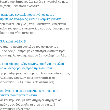
θεωρία του βατράχου λες και έχει επινοηθεί για μας.
ν ξέρετε; Είναι πολύ διδακτική.
 τελειότερο εργαλείο που επινόησε ποτε ο
θρώπινος εγκέφαλος, είναι η Ελληνική γλώσσα.
αδυκτιακοί μου φίλοι, που υιοθετίσατε με περίσσια
κολία τον τρόπο επικοινωνίας που σας πλάσαραν τα
άσματα της νέας τάξης πρα...
S.A. καλεί...ALEXIS!
α από τα πρώτα ραντεβού του αρχηγού του
ΡΙΖΑ Αλέξη Τσίπρα, μόλις επέστρεψε από τα ιερά
ματα της Αργεντινής ήταν να δει τον Δημήτρη Αβ...
μα και δάκρυα πλέον η εναλλακτική για την χώρα,
λά ο μόνος δρόμος προς την ελευθερία!
χώριο ολιγαρχικό σύστημα και ξένοι τοκογλύφοι, μας
κλωβίζουν ψυχολογικά με την Θαρτσερική
οπαγάνδα TINA (There Is No Alternative). ...
ημόνια: Ποια μέτρα επιβλήθηκαν, ποιοι μας
νεισαν, πού πήγαν τα λεφτά...
ας και περιμένουμε απο στιγμή σε στιγμή το 4ο
ημόνιο , ας δούμε όλα τα στοιχεία για τα 3
οηγούμενα μέχρι τώρα...