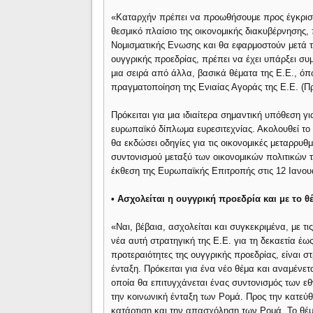
«Καταρχήν πρέπει να προωθήσουμε προς έγκριση 
θεσμικό πλαίσιο της οικονομικής διακυβέρνησης,
Νομισματικής Eνωσης και θα εφαρμοστούν μετά το
ουγγρικής προεδρίας, πρέπει να έχει υπάρξει συμ
μια σειρά από άλλα, βασικά θέματα της Ε.Ε., ό
πραγματοποίηση της Ενιαίας Αγοράς της Ε.Ε. (Πρ
Πρόκειται για μια ιδιαίτερα σημαντική υπόθεση για
ευρωπαϊκό δίπλωμα ευρεσιτεχνίας. Ακολουθεί το 
θα εκδώσει οδηγίες για τις οικονομικές μεταρρυ
συντονισμού μεταξύ των οικονομικών πολιτικών τ
έκθεση της Ευρωπαϊκής Επιτροπής στις 12 Ιανου
• Ασχολείται η ουγγρική προεδρία και με το θ
«Ναι, βέβαια, ασχολείται και συγκεκριμένα, με τ
νέα αυτή στρατηγική της Ε.Ε. για τη δεκαετία έως
προτεραιότητες της ουγγρικής προεδρίας, είναι σ
ένταξη. Πρόκειται για ένα νέο θέμα και αναμένετ
οποία θα επιτυγχάνεται ένας συντονισμός των ε
την κοινωνική ένταξη των Ρομά. Προς την κατεύθ
κατάρτιση και την απασχόληση των Ρομά. Το θέμ