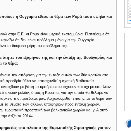
υς οποίους η Ουγγαρία έθεσε το θέμα των Ρομά τόσο υψηλά και
ενώ στην Ε.Ε. οι Ρομά είναι μερικά εκατομμύρια. Πιστεύουμε ότι
κρινίζω ότι δεν είναι πρόβλημα μόνο για την Ουγγαρία,
 μόνο τα διάφορα μέρη του προβλήματος».
αιότητες του εξαμήνου της και την ένταξη της Βουλγαρίας και
ι το θέμα;
μέναμε την απόφαση για την ένταξη αυτών των δύο κρατών στο
κή προεδρία θέλει να επιταχυνθεί η σχετική διαδικασία.
α ενταχθούν με βάση τα κριτήρια που ισχύουν και όχι με επιπλέον
νταξης νέων μελών, όπως η Κροατία, για την οποία θα θέλαμε να
διάρκεια της προεδρίας μας. Ασχολούμεθα, επίσης, με το θέμα των
 με τα θέματα των άλλων, υποψηφίων προς ένταξη χωρών.
την ευρωπαϊκή προοπτική των βαλκανικών χωρών και γι'Α αυτό
 την Ατζέντα 2014».
ειρηματίες στο πλαίσιο της Ευρωπαϊκής Στρατηγικής για τον