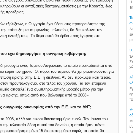
.Ε., ο Ούγγρος διπλωμάτης μιλά για πολλή δουλειά, για εφαρμογή
Η 
κληρωθούν οι ενταξιακές διαπραγματεύσεις με την Κροατία, έως
Τη
ικής προεδρίας.
Το
αν
ν εξελίξεων, η Ουγγαρία έχει θέσει στις προτεραιότητες της
Δι
 την επίτευξη μια συμφωνίας –πλαισίου, θα διευκολύνει τον
ευ
ική ένταξή τους. Το θέμα αυτό θα έρθει προς έγκριση στο
μι
U.
ς που έχει δημιουργήσει η ουγγρική κυβέρνηση;
Έν
ΣΥ
ημιουργία ενός Ταμείου Ασφάλειας το οποίο προικοδοτείται από
χώ
ο ευρώ τον χρόνο. Οι πόροι του ταμείου θα χρησιμοποιούνται για
πτωση κρίσης στην Ε.Ε. ή διεθνώς. Αν δεν προκύψει κάτι τέτοιο,
Αί
αλ
στον προϋπολογισμό, στο τέλος του χρόνου. Για τον επόμενο
Εγ
 ταμείο αποτελεί ένα συμπληρωματικής μορφής μέτρο για την
εγ
ενα κρίσης, όπως αυτό που βιώνουμε από το 2008».
πρ
ς ουγγρικής οικονομίας από την Ε.Ε. και το ΔΝΤ;
Μν
δά
το 2008, αλλά για είκοσι δισεκατομμύρια ευρώ. Τον Ιούνιο του
Μι
ι την τελευταία δόση αυτού του δανείου, η οποία ήταν πέντε
μν
Χρησιμοποιήσαμε μόνο 15 δισεκατομμύρια ευρώ, τα οποία θα
πρ