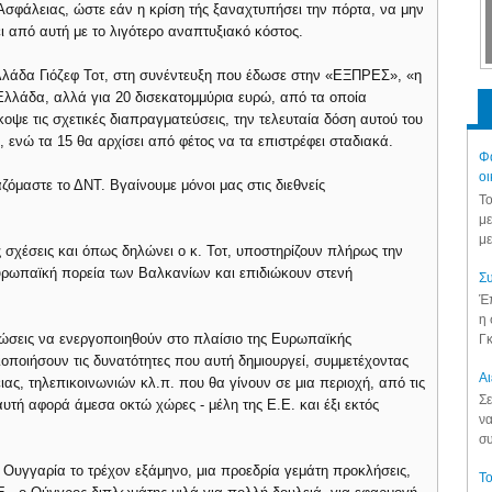
 Ασφάλειας, ώστε εάν η κρίση τής ξαναχτυπήσει την πόρτα, να μην
ι από αυτή με το λιγότερο αναπτυξιακό κόστος.
λάδα Γιόζεφ Τοτ, στη συνέντευξη που έδωσε στην «ΕΞΠΡΕΣ», «η
 Ελλάδα, αλλά για 20 δισεκατομμύρια ευρώ, από τα οποία
κοψε τις σχετικές διαπραγματεύσεις, την τελευταία δόση αυτού του
ε, ενώ τα 15 θα αρχίσει από φέτος να τα επιστρέφει σταδιακά.
Φά
οι
αζόμαστε το ΔΝΤ. Βγαίνουμε μόνοι μας στις διεθνείς
Το
με
με
 σχέσεις και όπως δηλώνει ο κ. Τοτ, υποστηρίζουν πλήρως την
ευρωπαϊκή πορεία των Βαλκανίων και επιδιώκουν στενή
Συ
Έπ
η 
νώσεις να ενεργοποιηθούν στο πλαίσιο της Ευρωπαϊκής
Γκ
ιοποιήσουν τις δυνατότητες που αυτή δημιουργεί, συμμετέχοντας
Aι
ς, τηλεπικοινωνιών κλ.π. που θα γίνουν σε μια περιοχή, από τις
Σε
αυτή αφορά άμεσα οκτώ χώρες - μέλη της Ε.Ε. και έξι εκτός
να
συ
 Ουγγαρία το τρέχον εξάμηνο, μια προεδρία γεμάτη προκλήσεις,
Το