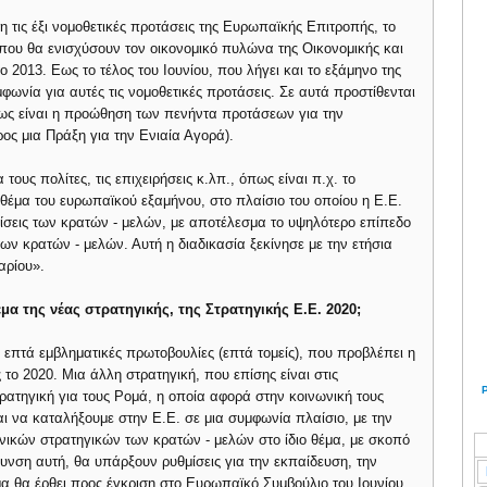
τις έξι νομοθετικές προτάσεις της Ευρωπαϊκής Επιτροπής, το
 που θα ενισχύσουν τον οικονομικό πυλώνα της Οικονομικής και
 2013. Eως το τέλος του Ιουνίου, που λήγει και το εξάμηνο της
φωνία για αυτές τις νομοθετικές προτάσεις. Σε αυτά προστίθενται
πως είναι η προώθηση των πενήντα προτάσεων για την
ος μια Πράξη για την Ενιαία Αγορά).
 τους πολίτες, τις επιχειρήσεις κ.λπ., όπως είναι π.χ. το
θέμα του ευρωπαϊκού εξαμήνου, στο πλαίσιο του οποίου η Ε.Ε.
θμίσεις των κρατών - μελών, με αποτέλεσμα το υψηλότερο επίπεδο
ων κρατών - μελών. Αυτή η διαδικασία ξεκίνησε με την ετήσια
αρίου».
έμα της νέας στρατηγικής, της Στρατηγικής Ε.Ε. 2020;
ις επτά εμβληματικές πρωτοβουλίες (επτά τομείς), που προβλέπει η
 το 2020. Μια άλλη στρατηγική, που επίσης είναι στις
τρατηγική για τους Ρομά, η οποία αφορά στην κοινωνική τους
αι να καταλήξουμε στην Ε.Ε. σε μια συμφωνία πλαίσιο, με την
θνικών στρατηγικών των κρατών - μελών στο ίδιο θέμα, με σκοπό
υνση αυτή, θα υπάρξουν ρυθμίσεις για την εκπαίδευση, την
α θα έρθει προς έγκριση στο Ευρωπαϊκό Συμβούλιο του Ιουνίου