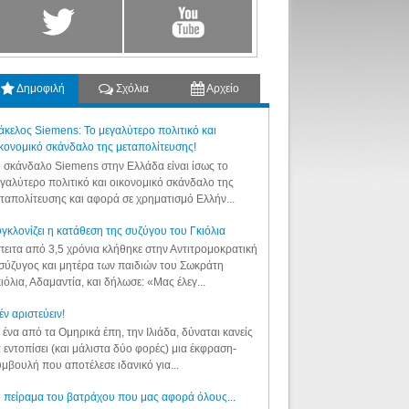
Δημοφιλή
Σχόλια
Αρχείο
κελος Siemens: Το μεγαλύτερο πολιτικό και
κονομικό σκάνδαλο της μεταπολίτευσης!
 σκάνδαλο Siemens στην Ελλάδα είναι ίσως το
γαλύτερο πολιτικό και οικονομικό σκάνδαλο της
ταπολίτευσης και αφορά σε χρηματισμό Ελλήν...
γκλονίζει η κατάθεση της συζύγου του Γκιόλια
ειτα από 3,5 χρόνια κλήθηκε στην Αντιτρομοκρατική
σύζυγος και μητέρα των παιδιών του Σωκράτη
ιόλια, Αδαμαντία, και δήλωσε: «Μας έλεγ...
έν αριστεύειν!
 ένα από τα Ομηρικά έπη, την Ιλιάδα, δύναται κανείς
 εντοπίσει (και μάλιστα δύο φορές) μια έκφραση-
μβουλή που αποτέλεσε ιδανικό για...
 πείραμα του βατράχου που μας αφορά όλους...