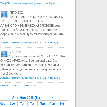
Ένα βιβλίο που πολεμήθηκε γιατί ξυπνούσε συνειδήσεις... - Λόγιος Ερμής | Η γνώση ξεκινάει με την αναζήτηση...
ΓΕΓΟΝΟΣ
ΚΑΤΑΓΕΤΑΙ ΑΠΟ ΕΝΑ ΧΩΡΙΟ ΤΗΣ ΜΑΝΗΣ.
ΟΛΗ Η ΠΕΛΟΠΟΝΗΣΟ ΠΡΩΤΟΥ
ΑΛΒΑΝΟΠΟΙΗΘΕΙ ΕΙΧΕ ΣΛΑΒΟΠΟΙΗΘΕΙ ούτε
πίθηκος θα έμενε καθαρόαιμος μετα απο την
εισβολή αυτών των μη ελληνικών φυλων εκεί κατω.
Οι...
Αμερικανοί ρατσιστές αναρωτιούνται αν ο Ηλίας Κασιδιάρης ανήκει στη λευκή φυλή... - Λόγιος Ερμής
·
8 yea
ΜΑΚΔΟΣ
Έχουν απόλυτο δίκιο ΔΕΝ ΕΙΝΑΙ ΕΛΛΗΝΑΣ
Ο ΚΑΣΙΔΙΑΡΗΣ αν και θέλει να νιώθει και δεν
δέχομαι ενα πνευματικό τέκνο του χιτλερ να να
μιλάει για κατοχικό δανειο και αποζημιώσεις και ο
πρόεδρος του...
Αμερικανοί ρατσιστές αναρωτιούνται αν ο Ηλίας Κασιδιάρης ανήκει στη λευκή φυλή... - Λόγιος Ερμής
·
8 yea
PEOPLE
RECENT
POPULAR
Κυρ
Δευ
Τρι
Τετ
Πεμ
Παρ
Σαβ