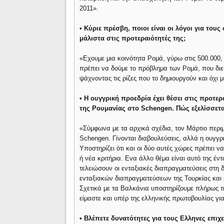
2011».
• Κύριε πρέσβη, ποιοι είναι οι λόγοι για το
μάλιστα στις προτεραιότητές της;
«Eχουμε μια κοινότητα Ρομά, γύρω στις 500.000, 
πρέπει να δούμε το πρόβλημα των Ρομά, που διευ
ψάχνοντας τις ρίζες που το δημιουργούν και όχι
• Η ουγγρική προεδρία έχει θέσει στις προτερ
της Ρουμανίας στο Schengen. Πώς εξελίσσετα
«Σύμφωνα με τα αρχικά σχέδια, τον Μάρτιο περι
Schengen. Γίνονται διαβουλεύσεις, αλλά η ουγγρι
Υποστηρίζει ότι και οι δύο αυτές χώρες πρέπει ν
ή νέα κριτήρια. Eνα άλλο θέμα είναι αυτό της έ
τελειώσουν οι ενταξιακές διαπραγματεύσεις στη 
ενταξιακών διαπραγματεύσεων της Τουρκίας και
Σχετικά με τα Βαλκάνια υποστηρίζουμε πλήρως 
είμαστε και υπέρ της ελληνικής πρωτοβουλίας για
• Βλέπετε δυνατότητες για τους Eλληνες επιχ