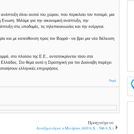
η ανάπτυξη όλου αυτού του χώρου, που περικλείει τον ποταμό, μια
ή Eνωση. Μιλάμε για την οικονομική ανάπτυξη, την
άπτυξη στις υποδομές, τις τηλεπικοινωνίες και την ενέργεια.
α και με κατεύθυνση προς τον Βορρά– να βρει μια νέα διέλευση
ρρά, στο πλαίσιο της Ε.Ε., ανταποκρίνεται τόσο στα
 Ελλάδας. Στο θέμα αυτό η Στρατηγική για τον Δούναβη παρέχει
ιοποιήσουν ελληνικές επιχειρήσεις
Πηγή
Προηγούμενο
Αναξίμανδρος ο Μιλήσιος (610 π.Χ. - 546 π.Χ.)