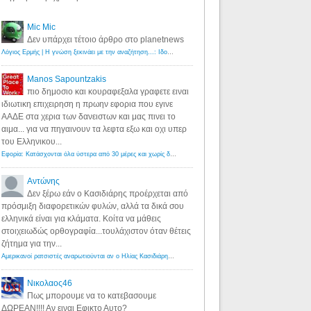
Mic Mic
Δεν υπάρχει τέτοιο άρθρο στο planetnews
Λόγιος Ερμής | Η γνώση ξεκινάει με την αναζήτηση...: Ιδού οι 18 που χρωστούν 11 δις ευρώ!
·
6 years ago
Manos Sapountzakis
πιο δημοσιο και κουραφεξαλα γραφετε ειναι
ιδιωτικη επιχειρηση η πρωην εφορια που εγινε
ΑΑΔΕ στα χερια των δανειστων και μας πινει το
αιμα... για να πηγαινουν τα λεφτα εξω και οχι υπερ
του Ελληνικου...
Εφορία: Κατάσχονται όλα ύστερα από 30 μέρες και χωρίς δικαστικές αποφάσεις - Λόγιος Ερμής
·
6 years ag
Αντώνης
Δεν ξέρω εάν ο Κασιδιάρης προέρχεται από
πρόσμιξη διαφορετικών φυλών, αλλά τα δικά σου
ελληνικά είναι για κλάματα. Κοίτα να μάθεις
στοιχειωδώς ορθογραφία...τουλάχιστον όταν θέτεις
ζήτημα για την...
Αμερικανοί ρατσιστές αναρωτιούνται αν ο Ηλίας Κασιδιάρης ανήκει στη λευκή φυλή... - Λόγιος Ερμής
·
7 yea
Νικολαος46
Πως μπορουμε να το κατεβασουμε
ΔΩΡΕΑΝ!!!! Αν ειναι Εφικτο Αυτο?