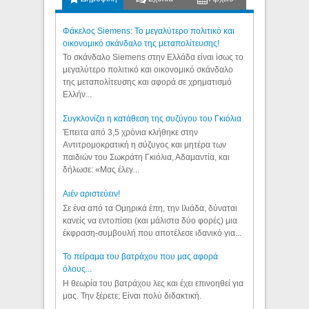
Φάκελος Siemens: Το μεγαλύτερο πολιτικό και
οικονομικό σκάνδαλο της μεταπολίτευσης!
Το σκάνδαλο Siemens στην Ελλάδα είναι ίσως το
μεγαλύτερο πολιτικό και οικονομικό σκάνδαλο
της μεταπολίτευσης και αφορά σε χρηματισμό
Ελλήν...
Συγκλονίζει η κατάθεση της συζύγου του Γκιόλια
Έπειτα από 3,5 χρόνια κλήθηκε στην
Αντιτρομοκρατική η σύζυγος και μητέρα των
παιδιών του Σωκράτη Γκιόλια, Αδαμαντία, και
δήλωσε: «Μας έλεγ...
Aιέν αριστεύειν!
Σε ένα από τα Ομηρικά έπη, την Ιλιάδα, δύναται
κανείς να εντοπίσει (και μάλιστα δύο φορές) μια
έκφραση-συμβουλή που αποτέλεσε ιδανικό για...
Το πείραμα του βατράχου που μας αφορά
όλους...
Η θεωρία του βατράχου λες και έχει επινοηθεί για
μας. Την ξέρετε; Είναι πολύ διδακτική.