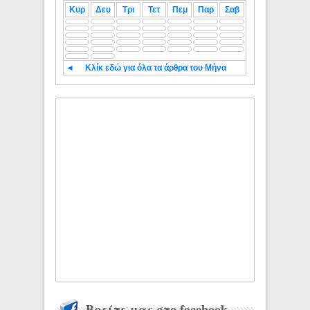
Κυρ
Δευ
Τρι
Τετ
Πεμ
Παρ
Σαβ
◄
Κλίκ εδώ για όλα τα άρθρα του Μήνα
Βρείτε μας στο facebook