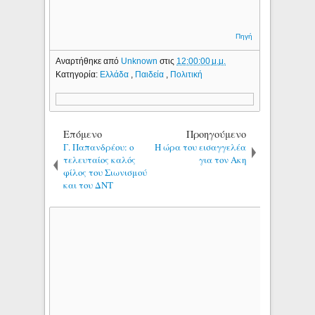
Πηγή
Αναρτήθηκε από
Unknown
στις
12:00:00 μ.μ.
Κατηγορία:
Ελλάδα
,
Παιδεία
,
Πολιτική
Επόμενο
Προηγούμενο
Γ. Παπανδρέου: ο
Η ώρα του εισαγγελέα
τελευταίος καλός
για τον Ακη
φίλος του Σιωνισμού
και του ΔΝΤ