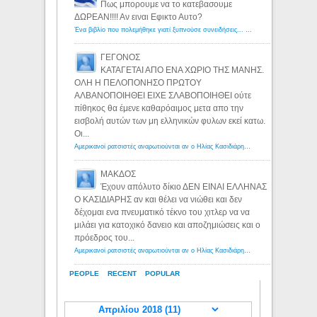
Πως μπορουμε να το κατεβασουμε
ΔΩΡΕΑΝ!!!! Αν ειναι Εφικτο Αυτο?
Ένα βιβλίο που πολεμήθηκε γιατί ξυπνούσε συνειδήσεις... - Λόγιος Ερμής | Η γνώση ξεκινάει με την αναζήτηση...
ΓΕΓΟΝΟΣ
ΚΑΤΑΓΕΤΑΙ ΑΠΟ ΕΝΑ ΧΩΡΙΟ ΤΗΣ ΜΑΝΗΣ.
ΟΛΗ Η ΠΕΛΟΠΟΝΗΣΟ ΠΡΩΤΟΥ
ΑΛΒΑΝΟΠΟΙΗΘΕΙ ΕΙΧΕ ΣΛΑΒΟΠΟΙΗΘΕΙ ούτε
πίθηκος θα έμενε καθαρόαιμος μετα απο την
εισβολή αυτών των μη ελληνικών φυλων εκεί κατω.
Οι...
Αμερικανοί ρατσιστές αναρωτιούνται αν ο Ηλίας Κασιδιάρης ανήκει στη λευκή φυλή... - Λόγιος Ερμής
ΜΑΚΔΟΣ
Έχουν απόλυτο δίκιο ΔΕΝ ΕΙΝΑΙ ΕΛΛΗΝΑΣ
Ο ΚΑΣΙΔΙΑΡΗΣ αν και θέλει να νιώθει και δεν
δέχομαι ενα πνευματικό τέκνο του χιτλερ να να
μιλάει για κατοχικό δανειο και αποζημιώσεις και ο
πρόεδρος του...
Αμερικανοί ρατσιστές αναρωτιούνται αν ο Ηλίας Κασιδιάρης ανήκει στη λευκή φυλή... - Λόγιος Ερμής
PEOPLE
RECENT
POPULAR