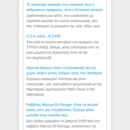
Το τελειότερο εργαλείο που επινόησε ποτε ο
ανθρώπινος εγκέφαλος, είναι η Ελληνική γλώσσα.
Διαδυκτιακοί μου φίλοι, που υιοθετίσατε με
περίσσια ευκολία τον τρόπο επικοινωνίας που
σας πλάσαραν τα μιάσματα της νέας τάξης πρα...
U.S.A. καλεί...ALEXIS!
Ένα από τα πρώτα ραντεβού του αρχηγού του
ΣΥΡΙΖΑ Αλέξη Τσίπρα, μόλις επέστρεψε από τα
ιερά χώματα της Αργεντινής ήταν να δει
τον Δημήτρη Αβ...
Αίμα και δάκρυα πλέον η εναλλακτική για την
χώρα, αλλά ο μόνος δρόμος προς την ελευθερία!
Εγχώριο ολιγαρχικό σύστημα και ξένοι
τοκογλύφοι, μας εγκλωβίζουν ψυχολογικά με την
Θαρτσερική προπαγάνδα TINA (There Is No
Alternative). ...
Ραββίνος Marcus Eli Ravage: Είναι να απορεί
κανείς γιατί μας απεχθάνεστε; Έχουμε βάλει
εμπόδιο στην πρόοδό σας!
Δύο άρθρα γραμμένα το μακρινό 1928 από τον
ραββίνο Marcus Eli Ravage, αναπτύσουν τις