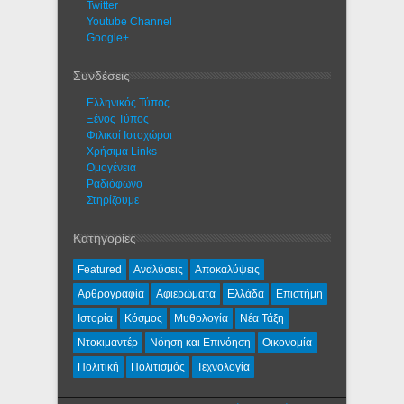
Twitter
Youtube Channel
Google+
Συνδέσεις
Ελληνικός Τύπος
Ξένος Τύπος
Φιλικοί Ιστοχώροι
Χρήσιμα Links
Ομογένεια
Ραδιόφωνο
Στηρίζουμε
Κατηγορίες
Featured
Αναλύσεις
Αποκαλύψεις
Αρθρογραφία
Αφιερώματα
Ελλάδα
Επιστήμη
Ιστορία
Κόσμος
Μυθολογία
Νέα Τάξη
Ντοκιμαντέρ
Νόηση και Επινόηση
Οικονομία
Πολιτική
Πολιτισμός
Τεχνολογία