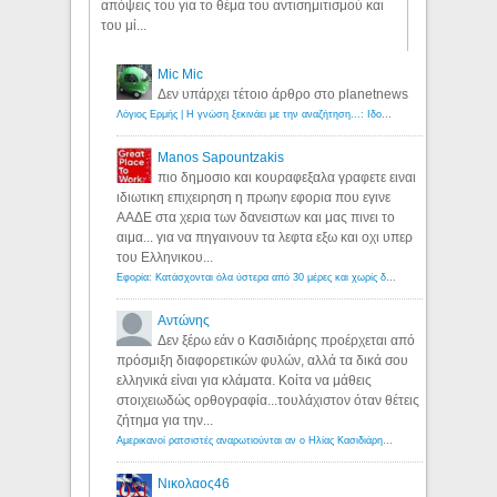
απόψεις του για το θέμα του αντισημιτισμού και
του μί...
Mic Mic
Δεν υπάρχει τέτοιο άρθρο στο planetnews
Λόγιος Ερμής | Η γνώση ξεκινάει με την αναζήτηση...: Ιδού οι 18 που χρωστούν 11 δις ευρώ!
Manos Sapountzakis
πιο δημοσιο και κουραφεξαλα γραφετε ειναι
ιδιωτικη επιχειρηση η πρωην εφορια που εγινε
ΑΑΔΕ στα χερια των δανειστων και μας πινει το
αιμα... για να πηγαινουν τα λεφτα εξω και οχι υπερ
του Ελληνικου...
Εφορία: Κατάσχονται όλα ύστερα από 30 μέρες και χωρίς δικαστικές αποφάσεις - Λόγιος Ερμής
Αντώνης
Δεν ξέρω εάν ο Κασιδιάρης προέρχεται από
πρόσμιξη διαφορετικών φυλών, αλλά τα δικά σου
ελληνικά είναι για κλάματα. Κοίτα να μάθεις
στοιχειωδώς ορθογραφία...τουλάχιστον όταν θέτεις
ζήτημα για την...
Αμερικανοί ρατσιστές αναρωτιούνται αν ο Ηλίας Κασιδιάρης ανήκει στη λευκή φυλή... - Λόγιος Ερμής
Νικολαος46