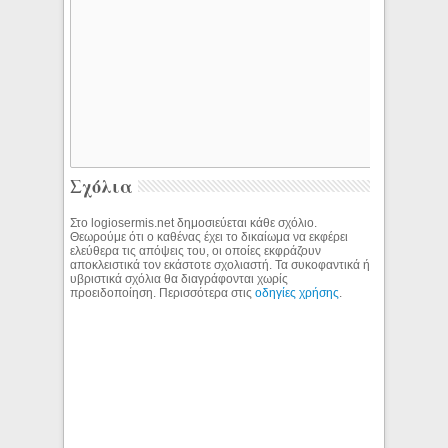
Σχόλια
Στο logiosermis.net δημοσιεύεται κάθε σχόλιο.
Θεωρούμε ότι ο καθένας έχει το δικαίωμα να εκφέρει
ελεύθερα τις απόψεις του, οι οποίες εκφράζουν
αποκλειστικά τον εκάστοτε σχολιαστή. Τα συκοφαντικά ή
υβριστικά σχόλια θα διαγράφονται χωρίς
προειδοποίηση. Περισσότερα στις
οδηγίες χρήσης
.