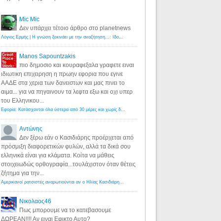
Mic Mic
Δεν υπάρχει τέτοιο άρθρο στο planetnews
Λόγιος Ερμής | Η γνώση ξεκινάει με την αναζήτηση...: Ιδού οι 18 που χρωστούν 11 δις ευρώ!
·
6 years ago
Manos Sapountzakis
πιο δημοσιο και κουραφεξαλα γραφετε ειναι
ιδιωτικη επιχειρηση η πρωην εφορια που εγινε
ΑΑΔΕ στα χερια των δανειστων και μας πινει το
αιμα... για να πηγαινουν τα λεφτα εξω και οχι υπερ
του Ελληνικου...
Εφορία: Κατάσχονται όλα ύστερα από 30 μέρες και χωρίς δικαστικές αποφάσεις - Λόγιος Ερμής
·
6 years ag
Αντώνης
Δεν ξέρω εάν ο Κασιδιάρης προέρχεται από
πρόσμιξη διαφορετικών φυλών, αλλά τα δικά σου
ελληνικά είναι για κλάματα. Κοίτα να μάθεις
στοιχειωδώς ορθογραφία...τουλάχιστον όταν θέτεις
ζήτημα για την...
Αμερικανοί ρατσιστές αναρωτιούνται αν ο Ηλίας Κασιδιάρης ανήκει στη λευκή φυλή... - Λόγιος Ερμής
·
7 yea
Νικολαος46
Πως μπορουμε να το κατεβασουμε
ΔΩΡΕΑΝ!!!! Αν ειναι Εφικτο Αυτο?