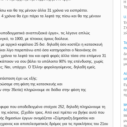
Η 
Τη
ίσω και θα της μένουν άλλα 31 χρόνια να εισπράττει.
ρόνια θα έχει πάρει τα λεφτά της πίσω και θα της μένουν
U.
Έν
ΣΥ
ν «υποδειγματικά αναπτυξιακά έργα», τις λέγανε απλώς
χώ
γκό, το 1900, με τέτοιους όρους δούλευε.
Το
με αρχικό κεφάλαιο 25 δισ. δηλαδή όσο κοστίζει η κατασκευή
αν
 (και λίγο παραπάνω από όσα κατηγορείται ο Νεονάκης ότι
Δι
α χρόνια τα λεφτά του και εφτά φορές άλλα τόσα στα επόμενα 31
ευ
 κάποιον να σου βάλει το υπόλοιπο 90% της επένδυσης, χωρίς
μι
ς; Ναι, υπάρχει. Ο Έλλην φορολογούμενος, δηλαδή εμείς.
Αί
τάσταση έχει ως εξής:
αλ
ληρώσαμε στη φάση της κατασκευής και
Εγ
ν στην 35ετία) πληρώνουμε σε διόδια στην φάση της
εγ
πρ
Μν
 γέφυρα που αποδεδειγμένα στοίχισε 252, δηλαδή πληρώνουμε τη
δά
ης κόστος. (Σχεδόν τρεις. Από εκεί πρέπει να βγήκε αυτό που
Μι
ευής δημοσίων έργων ονομάζεται «Σύμπραξη Δημοσίου και
μν
γχρονος και αποτελεσματικός δρόμος για τις προκλήσεις του 21ου
πρ