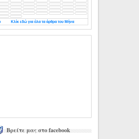
◄
Κλίκ εδώ για όλα τα άρθρα του Μήνα
Βρείτε μας στο facebook