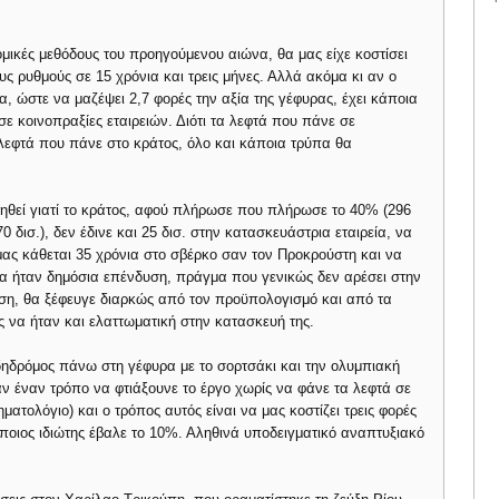
ομικές μεθόδους του προηγούμενου αιώνα, θα μας είχε κοστίσει
ους ρυθμούς σε 15 χρόνια και τρεις μήνες. Αλλά ακόμα κι αν ο
ια, ώστε να μαζέψει 2,7 φορές την αξία της γέφυρας, έχει κάποια
σε κοινοπραξίες εταιρειών. Διότι τα λεφτά που πάνε σε
 λεφτά που πάνε στο κράτος, όλο και κάποια τρύπα θα
θεί γιατί το κράτος, αφού πλήρωσε που πλήρωσε το 40% (296
0 δισ.), δεν έδινε και 25 δισ. στην κατασκευάστρια εταιρεία, να
 μας κάθεται 35 χρόνια στο σβέρκο σαν τον Προκρούστη και να
α θα ήταν δημόσια επένδυση, πράγμα που γενικώς δεν αρέσει στην
ση, θα ξέφευγε διαρκώς από τον προϋπολογισμό και από τα
 να ήταν και ελαττωματική στην κατασκευή της.
ηδρόμος πάνω στη γέφυρα με το σορτσάκι και την ολυμπιακή
καν έναν τρόπο να φτιάξουνε το έργο χωρίς να φάνε τα λεφτά σε
ματολόγιο) και ο τρόπος αυτός είναι να μας κοστίζει τρεις φορές
ποιος ιδιώτης έβαλε το 10%. Αληθινά υποδειγματικό αναπτυξιακό