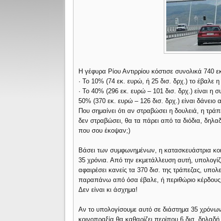
Η γέφυρα Ρίου Αντιρρίου κόστισε συνολικά 740 ε
· Το 10% (74 εκ. ευρώ, ή 25 δισ. δρχ.) το έβαλε
· Το 40% (296 εκ. ευρώ – 101 δισ. δρχ.) είναι η
50% (370 εκ. ευρώ – 126 δισ. δρχ.) είναι δάνειο
Που σημαίνει ότι αν στραβώσει η δουλειά, η τρά
δεν στραβώσει, θα τα πάρει από τα διόδια, δηλαδ
που σου έκοψαν;)
Βάσει των συμφωνημένων, η κατασκευάστρια κοιν
35 χρόνια. Από την εκμετάλλευση αυτή, υπολογίζετ
αφαιρέσει κανείς τα 370 δισ. της τράπεζας, υπολ
παραπάνω από όσα έβαλε, ή περιθώριο κέρδους
Δεν είναι κι άσχημα!
Αν το υπολογίσουμε αυτό σε διάστημα 35 χρόνων
κοινοπραξία θα καθαρίζει περίπου 6 δισ. δηλαδή 