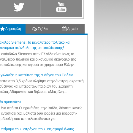
Δημοφιλή
Σχόλια
Αρχείο
κελος Siemens: Το μεγαλύτερο πολιτικό και
κονομικό σκάνδαλο της μεταπολίτευσης!
 σκάνδαλο Siemens στην Ελλάδα είναι ίσως το
γαλύτερο πολιτικό και οικονομικό σκάνδαλο της
ταπολίτευσης και αφορά σε χρηματισμό Ελλήν...
γκλονίζει η κατάθεση της συζύγου του Γκιόλια
ειτα από 3,5 χρόνια κλήθηκε στην Αντιτρομοκρατική
σύζυγος και μητέρα των παιδιών του Σωκράτη
ιόλια, Αδαμαντία, και δήλωσε: «Μας έλεγ...
έν αριστεύειν!
 ένα από τα Ομηρικά έπη, την Ιλιάδα, δύναται κανείς
 εντοπίσει (και μάλιστα δύο φορές) μια έκφραση-
μβουλή που αποτέλεσε ιδανικό για...
 πείραμα του βατράχου που μας αφορά όλους...