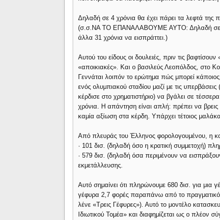
Δηλαδή σε 4 χρόνια θα έχει πάρει τα λεφτά της π
(σ.σ.ΝΑ ΤΟ ΕΠΑΝΑΛΑΒΟΥΜΕ ΑΥΤΟ: Δηλαδή σε 4 χ
άλλα 31 χρόνια να εισπράττει.)
Αυτού του είδους οι δουλειές, πριν τις βαφτίσου
«αποικιακές». Και ο βασιλεύς Λεοπόλδος, στο Κον
Γεννάται λοιπόν το ερώτημα πώς μπορεί κάποιος 
ενός ολυμπιακού σταδίου μαζί με τις υπερβάσεις
κέρδισε στο χρηματιστήριο) να βγάλει σε τέσσερ
χρόνια. Η απάντηση είναι απλή: πρέπει να βρεις
καμία αξίωση στα κέρδη. Υπάρχει τέτοιος μαλάκα
Από πλευράς του Έλληνος φορολογουμένου, η κα
· 101 δισ. (δηλαδή όσο η κρατική συμμετοχή) π
· 579 δισ. (δηλαδή όσα περιμένουν να εισπράξου
εκμετάλλευσης.
Αυτό σημαίνει ότι πληρώνουμε 680 δισ. για μια
γέφυρα 2,7 φορές παραπάνω από το πραγματικό τ
λένε «Τρεις Γέφυρες»). Αυτό το μοντέλο κατασκ
Ιδιωτικού Τομέα» και διαφημίζεται ως ο πλέον σύ