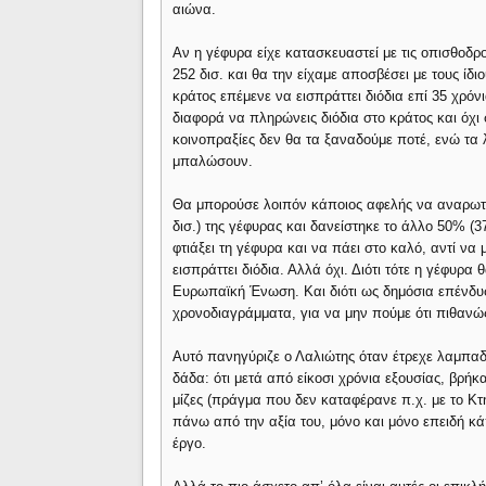
αιώνα.
Αν η γέφυρα είχε κατασκευαστεί με τις οπισθοδρ
252 δισ. και θα την είχαμε αποσβέσει με τους ίδι
κράτος επέμενε να εισπράττει διόδια επί 35 χρόν
διαφορά να πληρώνεις διόδια στο κράτος και όχι 
κοινοπραξίες δεν θα τα ξαναδούμε ποτέ, ενώ τα
μπαλώσουν.
Θα μπορούσε λοιπόν κάποιος αφελής να αναρωτη
δισ.) της γέφυρας και δανείστηκε το άλλο 50% (37
φτιάξει τη γέφυρα και να πάει στο καλό, αντί να
εισπράττει διόδια. Αλλά όχι. Διότι τότε η γέφυρ
Ευρωπαϊκή Ένωση. Και διότι ως δημόσια επένδυ
χρονοδιαγράμματα, για να μην πούμε ότι πιθανώς
Αυτό πανηγύριζε ο Λαλιώτης όταν έτρεχε λαμπαδ
δάδα: ότι μετά από είκοσι χρόνια εξουσίας, βρή
μίζες (πράγμα που δεν καταφέρανε π.χ. με το Κτη
πάνω από την αξία του, μόνο και μόνο επειδή κά
έργο.