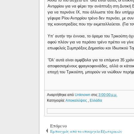
Αλλά το πιο άσχετο απ’ όλα είναι αυτές οι επικλ
Αντιρρίου για να φέρει την ανάπτυξη στη Δυτική 
για να περνάνε ΙΧ, που άλλωστε τότε δεν υπήρχα
γέφυρα Ρίου Αντιρρίου τρένο δεν περνάει, με συν
της κοινοπραξίας που την εκμεταλλεύεται. (Για τ
Υπ’ αυτήν την έννοια, το όραμα του Τρικούπη όχι
αφού πλέον για να περάσει τρένο πρέπει να γίνε
επωφελείς Συμπράξεις Δημοσίου και Ιδιωτικού Το
¨Όλ’ αυτά είναι αμφίβολα για τα επόμενα 35 χρόν
αποφασισμένους φραγκοφονιάδες, αλλά οι κάτοικ
εποχή του Τρικούπη, μπορούν να νιώθουν περήφα
Αναρτήθηκε από
Unknown
στις
3:00:00 μ.μ.
Κατηγορία:
Αποκαλύψεις
,
Ελλάδα
Επόμενο
Εμπαιγμός από το υπουργείο Εξωτερικών