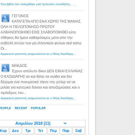
Ένα βιβλίο που πολεμήθηκε γιατί ξυπνούσε συνειδήσεις... - Λόγιος Ερμής | Η γνώση ξεκινάει με την αναζήτηση...
ΓΕΓΟΝΟΣ
ΚΑΤΑΓΕΤΑΙ ΑΠΟ ΕΝΑ ΧΩΡΙΟ ΤΗΣ ΜΑΝΗΣ.
ΟΛΗ Η ΠΕΛΟΠΟΝΗΣΟ ΠΡΩΤΟΥ
ΑΛΒΑΝΟΠΟΙΗΘΕΙ ΕΙΧΕ ΣΛΑΒΟΠΟΙΗΘΕΙ ούτε
πίθηκος θα έμενε καθαρόαιμος μετα απο την
εισβολή αυτών των μη ελληνικών φυλων εκεί κατω.
Οι...
Αμερικανοί ρατσιστές αναρωτιούνται αν ο Ηλίας Κασιδιάρης ανήκει στη λευκή φυλή... - Λόγιος Ερμής
·
8 yea
ΜΑΚΔΟΣ
Έχουν απόλυτο δίκιο ΔΕΝ ΕΙΝΑΙ ΕΛΛΗΝΑΣ
Ο ΚΑΣΙΔΙΑΡΗΣ αν και θέλει να νιώθει και δεν
δέχομαι ενα πνευματικό τέκνο του χιτλερ να να
μιλάει για κατοχικό δανειο και αποζημιώσεις και ο
πρόεδρος του...
Αμερικανοί ρατσιστές αναρωτιούνται αν ο Ηλίας Κασιδιάρης ανήκει στη λευκή φυλή... - Λόγιος Ερμής
·
8 yea
PEOPLE
RECENT
POPULAR
Κυρ
Δευ
Τρι
Τετ
Πεμ
Παρ
Σαβ