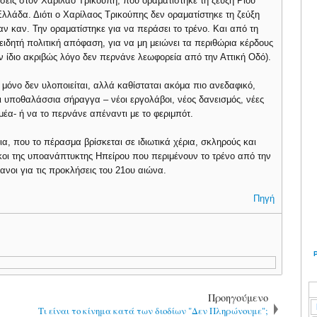
ήσεις στον Χαρίλαο Τρικούπη, που οραματίστηκε τη ζεύξη Ρίου
Ελλάδα. Διότι ο Χαρίλαος Τρικούπης δεν οραματίστηκε τη ζεύξη
ν καν. Την οραματίστηκε για να περάσει το τρένο. Και από τη
ειδητή πολιτική απόφαση, για να μη μειώνει τα περιθώρια κέρδους
ον ίδιο ακριβώς λόγο δεν περνάνε λεωφορεία από την Αττική Οδό).
 μόνο δεν υλοποιείται, αλλά καθίσταται ακόμα πιο ανεδαφικό,
ι υποθαλάσσια σήραγγα – νέοι εργολάβοι, νέος δανεισμός, νέες
μέα- ή να το περνάνε απέναντι με το φεριμπότ.
ια, που το πέρασμα βρίσκεται σε ιδιωτικά χέρια, σκληρούς και
οι της υποανάπτυκτης Ηπείρου που περιμένουν το τρένο από την
νοι για τις προκλήσεις του 21ου αιώνα.
Πηγή
Προηγούμενο
Τι είναι το κίνημα κατά των διοδίων "Δεν Πληρώνουμε";