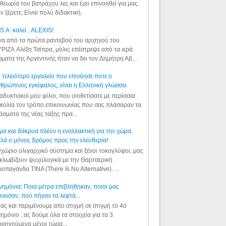
θεωρία του βατράχου λες και έχει επινοηθεί για μας.
ν ξέρετε; Είναι πολύ διδακτική.
S.A. καλεί...ALEXIS!
α από τα πρώτα ραντεβού του αρχηγού του
ΡΙΖΑ Αλέξη Τσίπρα, μόλις επέστρεψε από τα ιερά
ματα της Αργεντινής ήταν να δει τον Δημήτρη Αβ...
 τελειότερο εργαλείο που επινόησε ποτε ο
θρώπινος εγκέφαλος, είναι η Ελληνική γλώσσα.
αδυκτιακοί μου φίλοι, που υιοθετίσατε με περίσσια
κολία τον τρόπο επικοινωνίας που σας πλάσαραν τα
άσματα της νέας τάξης πρα...
μα και δάκρυα πλέον η εναλλακτική για την χώρα,
λά ο μόνος δρόμος προς την ελευθερία!
χώριο ολιγαρχικό σύστημα και ξένοι τοκογλύφοι, μας
κλωβίζουν ψυχολογικά με την Θαρτσερική
οπαγάνδα TINA (There Is No Alternative). ...
ημόνια: Ποια μέτρα επιβλήθηκαν, ποιοι μας
νεισαν, πού πήγαν τα λεφτά...
ας και περιμένουμε απο στιγμή σε στιγμή το 4ο
ημόνιο , ας δούμε όλα τα στοιχεία για τα 3
οηγούμενα μέχρι τώρα...