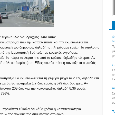
Φά
κ ευρώ ή 252 δισ. δραχμές. Από αυτά:
οι
 η κοινοπραξία που την κατασκεύασε και την εκμεταλλεύεται.
Το
 συμμετοχή του δημοσίου, δηλαδή το πληρώσαμε εμείς.· Το υπόλοιπο
με
 από την Ευρωπαϊκή Τράπεζα, με κρατικές εγγυήσεις.
με
πεζα θα πάρει τα λεφτά της από το κράτος, δηλαδή από εμάς. Αν
ή πάλι από εμάς.(σ.σ. Είδες που θα πάει η σύνταξη κι ο μισθός
Συ
Έπ
η 
οπραξία θα εκμεταλλεύεται τη γέφυρα μέχρι το 2039, δηλαδή επί
Γκ
αι ότι θα εισπράξει 1,7 δισ. ευρώ, ή 579 δισ. δραχμές. Αν
Aι
είπονται 209 δισ. για την κοινοπραξία, δηλαδή 8,36 φορές
 736%.
Σε
να
συ
, προκύπτει εύκολα ότι κάθε χρόνο η κατασκευάστρια
Το
το ¼ της αρχικής της συμμετοχής στο έργο.