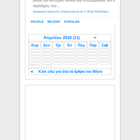
μιλάει για κατοχικό δανειο και αποζημιώσεις και ο
πρόεδρος του...
Αμερικανοί ρατσιστές αναρωτιούνται αν ο Ηλίας Κασιδιάρης ανήκει στη λευκή φυλή... - Λόγιος Ερμής
PEOPLE
RECENT
POPULAR
Κυρ
Δευ
Τρι
Τετ
Πεμ
Παρ
Σαβ
◄
Κλίκ εδώ για όλα τα άρθρα του Μήνα