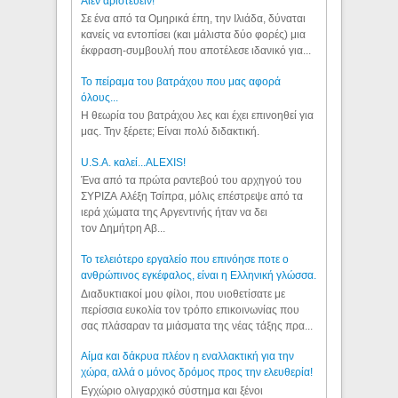
Aιέν αριστεύειν!
Σε ένα από τα Ομηρικά έπη, την Ιλιάδα, δύναται
κανείς να εντοπίσει (και μάλιστα δύο φορές) μια
έκφραση-συμβουλή που αποτέλεσε ιδανικό για...
Το πείραμα του βατράχου που μας αφορά
όλους...
Η θεωρία του βατράχου λες και έχει επινοηθεί για
μας. Την ξέρετε; Είναι πολύ διδακτική.
U.S.A. καλεί...ALEXIS!
Ένα από τα πρώτα ραντεβού του αρχηγού του
ΣΥΡΙΖΑ Αλέξη Τσίπρα, μόλις επέστρεψε από τα
ιερά χώματα της Αργεντινής ήταν να δει
τον Δημήτρη Αβ...
Το τελειότερο εργαλείο που επινόησε ποτε ο
ανθρώπινος εγκέφαλος, είναι η Ελληνική γλώσσα.
Διαδυκτιακοί μου φίλοι, που υιοθετίσατε με
περίσσια ευκολία τον τρόπο επικοινωνίας που
σας πλάσαραν τα μιάσματα της νέας τάξης πρα...
Αίμα και δάκρυα πλέον η εναλλακτική για την
χώρα, αλλά ο μόνος δρόμος προς την ελευθερία!
Εγχώριο ολιγαρχικό σύστημα και ξένοι