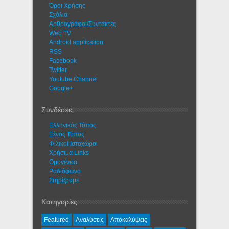
Όροι Χρήσης
Σχόλια
Αρθρογράφοι/Συντάκτες
Web TV
Android application
RSS
Facebook
Twitter
Youtube Channel
Google+
Συνδέσεις
Ελληνικός Τύπος
Ξένος Τύπος
Φιλικοί Ιστοχώροι
Χρήσιμα Links
Ομογένεια
Ραδιόφωνο
Στηρίζουμε
Κατηγορίες
Featured
Αναλύσεις
Αποκαλύψεις