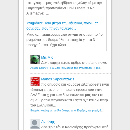
τοκογλύφοι, μας εγκλωβίζουν ψυχολογικά με την
Θαρτσερική προπαγάνδα TINA (There Is No
Alternative). ...
Μνημόνια: Ποια μέτρα επιβλήθηκαν, ποιοι μας
δάνεισαν, πού πήγαν τα λεφτά...
Μιας και περιμένουμε απο στιγμή σε στιγμή το 4ο
μνημόνιο , ας δούμε όλα τα στοιχεία για τα 3
προηγούμενα μέχρι τώρα...
Mic Mic
Δεν υπάρχει τέτοιο άρθρο στο planetnews
Λόγιος Ερμής | Η γνώση ξεκινάει με την αναζήτηση...: Ιδού οι 18 που χρωστούν 11 δις ευρώ!
Manos Sapountzakis
πιο δημοσιο και κουραφεξαλα γραφετε ειναι
ιδιωτικη επιχειρηση η πρωην εφορια που εγινε
ΑΑΔΕ στα χερια των δανειστων και μας πινει το
αιμα... για να πηγαινουν τα λεφτα εξω και οχι υπερ
του Ελληνικου...
Εφορία: Κατάσχονται όλα ύστερα από 30 μέρες και χωρίς δικαστικές αποφάσεις - Λόγιος Ερμής
Αντώνης
Δεν ξέρω εάν ο Κασιδιάρης προέρχεται από