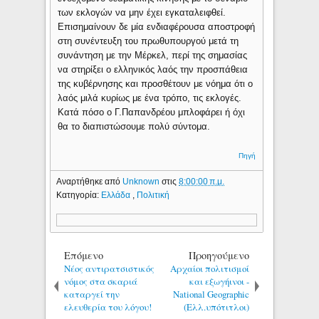
των εκλογών να μην έχει εγκαταλειφθεί.
Επισημαίνουν δε μία ενδιαφέρουσα αποστροφή
στη συνέντευξη του πρωθυπουργού μετά τη
συνάντηση με την Μέρκελ, περί της σημασίας
να στηρίξει ο ελληνικός λαός την προσπάθεια
της κυβέρνησης και προσθέτουν με νόημα ότι ο
λαός μιλά κυρίως με ένα τρόπο, τις εκλογές.
Κατά πόσο ο Γ.Παπανδρέου μπλοφάρει ή όχι
θα το διαπιστώσουμε πολύ σύντομα.
Πηγή
Αναρτήθηκε από
Unknown
στις
8:00:00 π.μ.
Κατηγορία:
Ελλάδα
,
Πολιτική
Επόμενο
Προηγούμενο
Νέος αντιρατσιστικός
Αρχαίοι πολιτισμοί
νόμος στα σκαριά
και εξωγήινοι -
καταργεί την
National Geographic
ελευθερία του λόγου!
(Ελλ.υπότιτλοι)