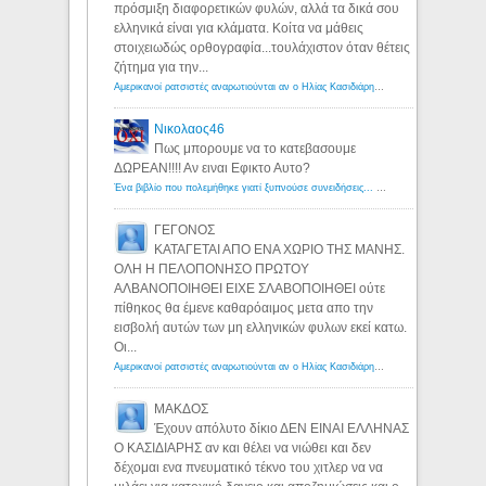
πρόσμιξη διαφορετικών φυλών, αλλά τα δικά σου
ελληνικά είναι για κλάματα. Κοίτα να μάθεις
στοιχειωδώς ορθογραφία...τουλάχιστον όταν θέτεις
ζήτημα για την...
Αμερικανοί ρατσιστές αναρωτιούνται αν ο Ηλίας Κασιδιάρης ανήκει στη λευκή φυλή... - Λόγιος Ερμής
Νικολαος46
Πως μπορουμε να το κατεβασουμε
ΔΩΡΕΑΝ!!!! Αν ειναι Εφικτο Αυτο?
Ένα βιβλίο που πολεμήθηκε γιατί ξυπνούσε συνειδήσεις... - Λόγιος Ερμής | Η γνώση ξεκινάει με την αναζήτηση...
ΓΕΓΟΝΟΣ
ΚΑΤΑΓΕΤΑΙ ΑΠΟ ΕΝΑ ΧΩΡΙΟ ΤΗΣ ΜΑΝΗΣ.
ΟΛΗ Η ΠΕΛΟΠΟΝΗΣΟ ΠΡΩΤΟΥ
ΑΛΒΑΝΟΠΟΙΗΘΕΙ ΕΙΧΕ ΣΛΑΒΟΠΟΙΗΘΕΙ ούτε
πίθηκος θα έμενε καθαρόαιμος μετα απο την
εισβολή αυτών των μη ελληνικών φυλων εκεί κατω.
Οι...
Αμερικανοί ρατσιστές αναρωτιούνται αν ο Ηλίας Κασιδιάρης ανήκει στη λευκή φυλή... - Λόγιος Ερμής
ΜΑΚΔΟΣ
Έχουν απόλυτο δίκιο ΔΕΝ ΕΙΝΑΙ ΕΛΛΗΝΑΣ
Ο ΚΑΣΙΔΙΑΡΗΣ αν και θέλει να νιώθει και δεν
δέχομαι ενα πνευματικό τέκνο του χιτλερ να να