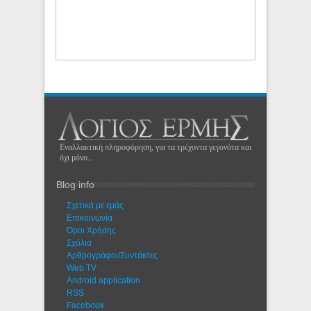
Εναλλακτική πληροφόρηση, για τα τρέχοντα γεγονότα και
όχι μόνο...
Blog info
Σχετικά με εμάς
Eπικοινωνία
Όροι Χρήσης
Σχόλια
Αρθρογράφοι/Συντάκτες
Web TV
Android application
RSS
Facebook