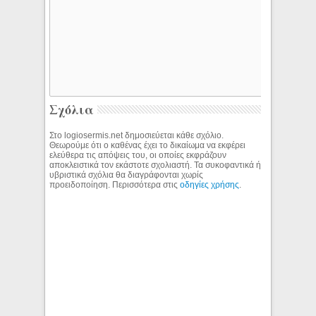
Σχόλια
Στο logiosermis.net δημοσιεύεται κάθε σχόλιο.
Θεωρούμε ότι ο καθένας έχει το δικαίωμα να εκφέρει
ελεύθερα τις απόψεις του, οι οποίες εκφράζουν
αποκλειστικά τον εκάστοτε σχολιαστή. Τα συκοφαντικά ή
υβριστικά σχόλια θα διαγράφονται χωρίς
προειδοποίηση. Περισσότερα στις
οδηγίες χρήσης
.