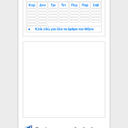
Κυρ
Δευ
Τρι
Τετ
Πεμ
Παρ
Σαβ
◄
Κλίκ εδώ για όλα τα άρθρα του Μήνα