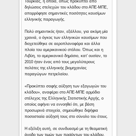
Τουρκίας, η οποία, όπως προκύπτει από
δηλώσεις στελεχών του κλάδου στο ΑΠΕ-ΜΠΕ,
απορρόφησε σημαντικές ποσότητες καυσίμων
ελληνικής παραγωγής.
Πολύ σημαντικός ήταν, εξάλλου, για ακόμη μία
χρονιά, ο όγκος των ελληνικών καυσίμων που
διοχετεύθηκε σε αεροπλανοφόρα και άλλα
πλοία του αμερικανικού στόλου. Όπως και η
Λιβύη, το αμερικανικό δημόσιο, κατ' ουσίαν, το
2010 ήταν ένας από τους μεγαλύτερους
πελάτες της ελληνικής βιομηχανίας
παραγώγων πετρελαίου.
«Προκύπτει σαφής αύξηση των εξαγωγών του
κλάδου», αναφέρει στο ΑΠΕ-ΜΠΕ αρμόδιο
στέλεχος της Ελληνικής Στατιστικής Αρχής, ο
οποίος αφήνει να εννοηθεί ότι, με βάση
προσωρινά στοιχεία, σημειώθηκε διψήφια
ποσοστιαία αύξησή τους στο σύνολο του έτους.
Η εξέλιξη αυτή, σε συνδυασμό με τη θεαματική
άνοδο των τιμών των προϊόντων του κλάδου,