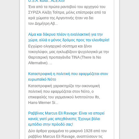
U.S.A. καλεί...ALEXIS!
Ένα από τα πρώτα ραντεβού του αρχηγού του
ΣΥΡΙΖΑ Αλέξη Τσίπρα, μόλις επέστρεψε από τα
ιερά χώματα της Αργεντινής ήταν να δει
τον Δημήτρη Αβ...
Αίμα και δάκρυα πλέον η εναλλακτική για την
χώρα, αλλά ο μόνος δρόμος προς την ελευθερία!
Εγχώριο ολιγαρχικό σύστημα και ξένοι
τοκογλύφοι, μας εγκλωβίζουν ψυχολογικά με την
Θαρτσερική προπαγάνδα TINA (There Is No
Alternative). ...
Καταστροφική η πολιτική που εφαρμόζεται στον
ευρωπαϊκό Νότο
Καταστροφική χαρακτηρίζει την οικονομική
πολιτική που εφαρμόζεται στον Νότο, ο
επικεφαλής του γερμανικού Ινστιτούτου Ifo,
Hans-Werner Si...
Ραββίνος Marcus Eli Ravage: Είναι να απορεί
κανείς γιατί μας απεχθάνεστε; Έχουμε βάλει
εμπόδιο στην πρόοδό σας!
Δύο άρθρα γραμμένα το μακρινό 1928 από τον
ραββίνο Marcus Eli Ravage, αναπτύσουν τις