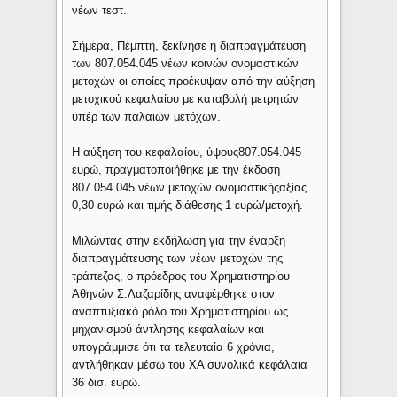
νέων τεστ.
Σήμερα, Πέμπτη, ξεκίνησε η διαπραγμάτευση
των 807.054.045 νέων κοινών ονομαστικών
μετοχών οι οποίες προέκυψαν από την αύξηση
μετοχικού κεφαλαίου με καταβολή μετρητών
υπέρ των παλαιών μετόχων.
Η αύξηση του κεφαλαίου, ύψους807.054.045
ευρώ, πραγματοποιήθηκε με την έκδοση
807.054.045 νέων μετοχών ονομαστικήςαξίας
0,30 ευρώ και τιμής διάθεσης 1 ευρώ/μετοχή.
Μιλώντας στην εκδήλωση για την έναρξη
διαπραγμάτευσης των νέων μετοχών της
τράπεζας, ο πρόεδρος του Χρηματιστηρίου
Αθηνών Σ.Λαζαρίδης αναφέρθηκε στον
αναπτυξιακό ρόλο του Χρηματιστηρίου ως
μηχανισμού άντλησης κεφαλαίων και
υπογράμμισε ότι τα τελευταία 6 χρόνια,
αντλήθηκαν μέσω του ΧΑ συνολικά κεφάλαια
36 δισ. ευρώ.