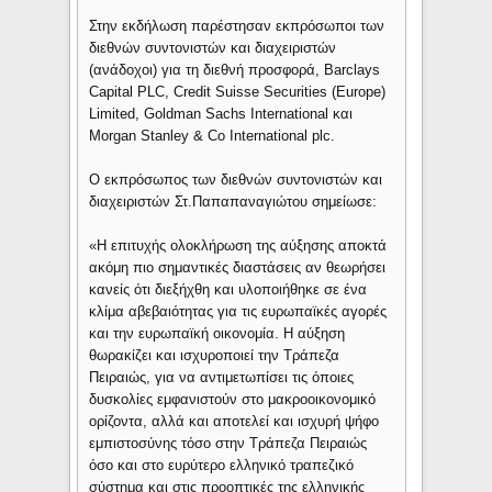
Στην εκδήλωση παρέστησαν εκπρόσωποι των
διεθνών συντονιστών και διαχειριστών
(ανάδοχοι) για τη διεθνή προσφορά, Barclays
Capital PLC, Credit Suisse Securities (Europe)
Limited, Goldman Sachs International και
Morgan Stanley & Co International plc.
O εκπρόσωπος των διεθνών συντονιστών και
διαχειριστών Στ.Παπαπαναγιώτου σημείωσε:
«Η επιτυχής ολοκλήρωση της αύξησης αποκτά
ακόμη πιο σημαντικές διαστάσεις αν θεωρήσει
κανείς ότι διεξήχθη και υλοποιήθηκε σε ένα
κλίμα αβεβαιότητας για τις ευρωπαϊκές αγορές
και την ευρωπαϊκή οικονομία. Η αύξηση
θωρακίζει και ισχυροποιεί την Τράπεζα
Πειραιώς, για να αντιμετωπίσει τις όποιες
δυσκολίες εμφανιστούν στο μακροοικονομικό
ορίζοντα, αλλά και αποτελεί και ισχυρή ψήφο
εμπιστοσύνης τόσο στην Τράπεζα Πειραιώς
όσο και στο ευρύτερο ελληνικό τραπεζικό
σύστημα και στις προοπτικές της ελληνικής