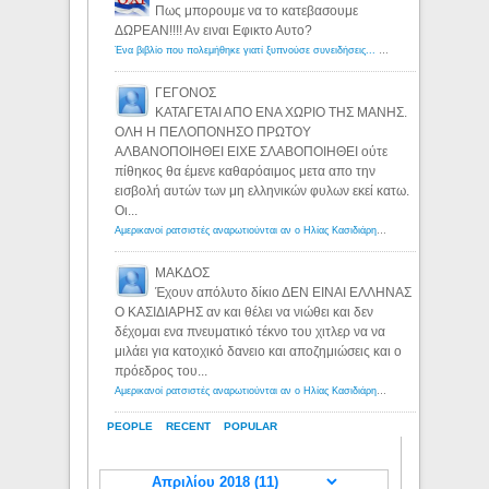
Πως μπορουμε να το κατεβασουμε
ΔΩΡΕΑΝ!!!! Αν ειναι Εφικτο Αυτο?
Ένα βιβλίο που πολεμήθηκε γιατί ξυπνούσε συνειδήσεις... - Λόγιος Ερμής | Η γνώση ξεκινάει με την αναζήτηση...
ΓΕΓΟΝΟΣ
ΚΑΤΑΓΕΤΑΙ ΑΠΟ ΕΝΑ ΧΩΡΙΟ ΤΗΣ ΜΑΝΗΣ.
ΟΛΗ Η ΠΕΛΟΠΟΝΗΣΟ ΠΡΩΤΟΥ
ΑΛΒΑΝΟΠΟΙΗΘΕΙ ΕΙΧΕ ΣΛΑΒΟΠΟΙΗΘΕΙ ούτε
πίθηκος θα έμενε καθαρόαιμος μετα απο την
εισβολή αυτών των μη ελληνικών φυλων εκεί κατω.
Οι...
Αμερικανοί ρατσιστές αναρωτιούνται αν ο Ηλίας Κασιδιάρης ανήκει στη λευκή φυλή... - Λόγιος Ερμής
ΜΑΚΔΟΣ
Έχουν απόλυτο δίκιο ΔΕΝ ΕΙΝΑΙ ΕΛΛΗΝΑΣ
Ο ΚΑΣΙΔΙΑΡΗΣ αν και θέλει να νιώθει και δεν
δέχομαι ενα πνευματικό τέκνο του χιτλερ να να
μιλάει για κατοχικό δανειο και αποζημιώσεις και ο
πρόεδρος του...
Αμερικανοί ρατσιστές αναρωτιούνται αν ο Ηλίας Κασιδιάρης ανήκει στη λευκή φυλή... - Λόγιος Ερμής
PEOPLE
RECENT
POPULAR