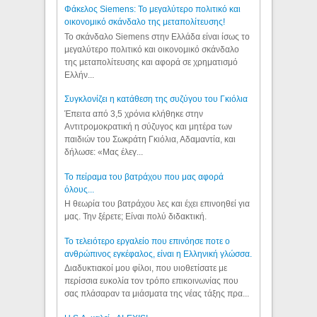
Φάκελος Siemens: Το μεγαλύτερο πολιτικό και
οικονομικό σκάνδαλο της μεταπολίτευσης!
Το σκάνδαλο Siemens στην Ελλάδα είναι ίσως το
μεγαλύτερο πολιτικό και οικονομικό σκάνδαλο
της μεταπολίτευσης και αφορά σε χρηματισμό
Ελλήν...
Συγκλονίζει η κατάθεση της συζύγου του Γκιόλια
Έπειτα από 3,5 χρόνια κλήθηκε στην
Αντιτρομοκρατική η σύζυγος και μητέρα των
παιδιών του Σωκράτη Γκιόλια, Αδαμαντία, και
δήλωσε: «Μας έλεγ...
Το πείραμα του βατράχου που μας αφορά
όλους...
Η θεωρία του βατράχου λες και έχει επινοηθεί για
μας. Την ξέρετε; Είναι πολύ διδακτική.
Το τελειότερο εργαλείο που επινόησε ποτε ο
ανθρώπινος εγκέφαλος, είναι η Ελληνική γλώσσα.
Διαδυκτιακοί μου φίλοι, που υιοθετίσατε με
περίσσια ευκολία τον τρόπο επικοινωνίας που
σας πλάσαραν τα μιάσματα της νέας τάξης πρα...