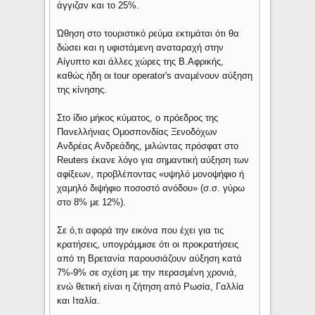
άγγιζαν και το 25%.
Ώθηση στο τουριστικό ρεύμα εκτιμάται ότι θα
δώσει και η υφιστάμενη αναταραχή στην
Αίγυπτο και άλλες χώρες της Β.Αφρικής,
καθώς ήδη οι tour operator's αναμένουν αύξηση
της κίνησης.
Στο ίδιο μήκος κύματος, ο πρόεδρος της
Πανελλήνιας Ομοσπονδίας Ξενοδόχων
Ανδρέας Ανδρεάδης, μιλώντας πρόσφατ στο
Reuters έκανε λόγο για σημαντική αύξηση των
αφίξεων, προβλέποντας «υψηλό μονοψήφιο ή
χαμηλό διψήφιο ποσοστό ανόδου» (σ.σ. γύρω
στο 8% με 12%).
Σε ό,τι αφορά την εικόνα που έχει για τις
κρατήσεις, υπογράμμισε ότι οι προκρατήσεις
από τη Βρετανία παρουσιάζουν αύξηση κατά
7%-9% σε σχέση με την περασμένη χρονιά,
ενώ θετική είναι η ζήτηση από Ρωσία, Γαλλία
και Ιταλία.