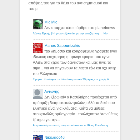
απόψεις του για το θέμα του αντισημιτισμού και
του μί...
Mic Mic
Δεν υπάρχει τέτοιο άρθρο στο planetnews
Λόγιος Ερμής | Η γνώση ξεκινάει με την αναζήτηση...: Ιδού οι 18 που χρωστούν 11 δις ευρώ!
Manos Sapountzakis
πιο δημοσιο και κουραφεξαλα γραφετε ειναι
ιδιωτικη επιχειρηση η πρωην εφορια που εγινε
ΑΑΔΕ στα χερια των δανειστων και μας πινει το
αιμα... για να πηγαινουν τα λεφτα εξω και οχι υπερ
του Ελληνικου...
Εφορία: Κατάσχονται όλα ύστερα από 30 μέρες και χωρίς δικαστικές αποφάσεις - Λόγιος Ερμής
Αντώνης
Δεν ξέρω εάν ο Κασιδιάρης προέρχεται από
πρόσμιξη διαφορετικών φυλών, αλλά τα δικά σου
ελληνικά είναι για κλάματα. Κοίτα να μάθεις
στοιχειωδώς ορθογραφία...τουλάχιστον όταν θέτεις
ζήτημα για την...
Αμερικανοί ρατσιστές αναρωτιούνται αν ο Ηλίας Κασιδιάρης ανήκει στη λευκή φυλή... - Λόγιος Ερμής
Νικολαος46