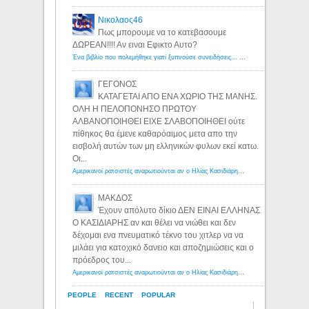
Νικολαος46
Πως μπορουμε να το κατεβασουμε
ΔΩΡΕΑΝ!!!! Αν ειναι Εφικτο Αυτο?
Ένα βιβλίο που πολεμήθηκε γιατί ξυπνούσε συνειδήσεις... - Λόγιος Ερμής | Η γνώση ξεκινάει με την αναζήτηση...
ΓΕΓΟΝΟΣ
ΚΑΤΑΓΕΤΑΙ ΑΠΟ ΕΝΑ ΧΩΡΙΟ ΤΗΣ ΜΑΝΗΣ.
ΟΛΗ Η ΠΕΛΟΠΟΝΗΣΟ ΠΡΩΤΟΥ
ΑΛΒΑΝΟΠΟΙΗΘΕΙ ΕΙΧΕ ΣΛΑΒΟΠΟΙΗΘΕΙ ούτε
πίθηκος θα έμενε καθαρόαιμος μετα απο την
εισβολή αυτών των μη ελληνικών φυλων εκεί κατω.
Οι...
Αμερικανοί ρατσιστές αναρωτιούνται αν ο Ηλίας Κασιδιάρης ανήκει στη λευκή φυλή... - Λόγιος Ερμής
ΜΑΚΔΟΣ
Έχουν απόλυτο δίκιο ΔΕΝ ΕΙΝΑΙ ΕΛΛΗΝΑΣ
Ο ΚΑΣΙΔΙΑΡΗΣ αν και θέλει να νιώθει και δεν
δέχομαι ενα πνευματικό τέκνο του χιτλερ να να
μιλάει για κατοχικό δανειο και αποζημιώσεις και ο
πρόεδρος του...
Αμερικανοί ρατσιστές αναρωτιούνται αν ο Ηλίας Κασιδιάρης ανήκει στη λευκή φυλή... - Λόγιος Ερμής
PEOPLE
RECENT
POPULAR