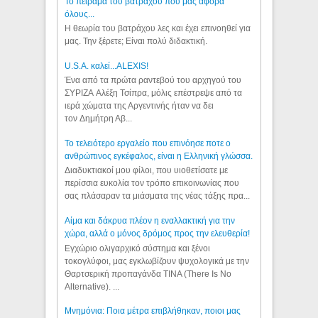
Το πείραμα του βατράχου που μας αφορά
όλους...
Η θεωρία του βατράχου λες και έχει επινοηθεί για
μας. Την ξέρετε; Είναι πολύ διδακτική.
U.S.A. καλεί...ALEXIS!
Ένα από τα πρώτα ραντεβού του αρχηγού του
ΣΥΡΙΖΑ Αλέξη Τσίπρα, μόλις επέστρεψε από τα
ιερά χώματα της Αργεντινής ήταν να δει
τον Δημήτρη Αβ...
Το τελειότερο εργαλείο που επινόησε ποτε ο
ανθρώπινος εγκέφαλος, είναι η Ελληνική γλώσσα.
Διαδυκτιακοί μου φίλοι, που υιοθετίσατε με
περίσσια ευκολία τον τρόπο επικοινωνίας που
σας πλάσαραν τα μιάσματα της νέας τάξης πρα...
Αίμα και δάκρυα πλέον η εναλλακτική για την
χώρα, αλλά ο μόνος δρόμος προς την ελευθερία!
Εγχώριο ολιγαρχικό σύστημα και ξένοι
τοκογλύφοι, μας εγκλωβίζουν ψυχολογικά με την
Θαρτσερική προπαγάνδα TINA (There Is No
Alternative). ...
Μνημόνια: Ποια μέτρα επιβλήθηκαν, ποιοι μας