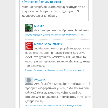
δάνεισαν, πού πήγαν τα λεφτά...
Μιας και περιμένουμε απο στιγμή σε στιγμή το 4ο
μνημόνιο , ας δούμε όλα τα στοιχεία για τα 3
προηγούμενα μέχρι τώρα...
Mic Mic
Δεν υπάρχει τέτοιο άρθρο στο planetnews
Λόγιος Ερμής | Η γνώση ξεκινάει με την αναζήτηση...: Ιδού οι 18 που χρωστούν 11 δις ευρώ!
Manos Sapountzakis
πιο δημοσιο και κουραφεξαλα γραφετε ειναι
ιδιωτικη επιχειρηση η πρωην εφορια που εγινε
ΑΑΔΕ στα χερια των δανειστων και μας πινει το
αιμα... για να πηγαινουν τα λεφτα εξω και οχι υπερ
του Ελληνικου...
Εφορία: Κατάσχονται όλα ύστερα από 30 μέρες και χωρίς δικαστικές αποφάσεις - Λόγιος Ερμής
Αντώνης
Δεν ξέρω εάν ο Κασιδιάρης προέρχεται από
πρόσμιξη διαφορετικών φυλών, αλλά τα δικά σου
ελληνικά είναι για κλάματα. Κοίτα να μάθεις
στοιχειωδώς ορθογραφία...τουλάχιστον όταν θέτεις
ζήτημα για την...
Αμερικανοί ρατσιστές αναρωτιούνται αν ο Ηλίας Κασιδιάρης ανήκει στη λευκή φυλή... - Λόγιος Ερμής