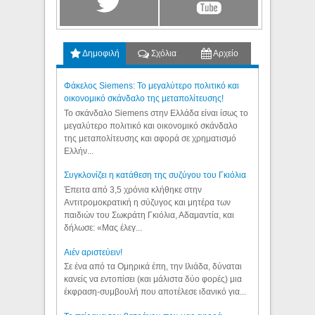
Δημοφιλή
Σχόλια
Αρχείο
Φάκελος Siemens: Το μεγαλύτερο πολιτικό και
οικονομικό σκάνδαλο της μεταπολίτευσης!
Το σκάνδαλο Siemens στην Ελλάδα είναι ίσως το
μεγαλύτερο πολιτικό και οικονομικό σκάνδαλο
της μεταπολίτευσης και αφορά σε χρηματισμό
Ελλήν...
Συγκλονίζει η κατάθεση της συζύγου του Γκιόλια
Έπειτα από 3,5 χρόνια κλήθηκε στην
Αντιτρομοκρατική η σύζυγος και μητέρα των
παιδιών του Σωκράτη Γκιόλια, Αδαμαντία, και
δήλωσε: «Μας έλεγ...
Aιέν αριστεύειν!
Σε ένα από τα Ομηρικά έπη, την Ιλιάδα, δύναται
κανείς να εντοπίσει (και μάλιστα δύο φορές) μια
έκφραση-συμβουλή που αποτέλεσε ιδανικό για...