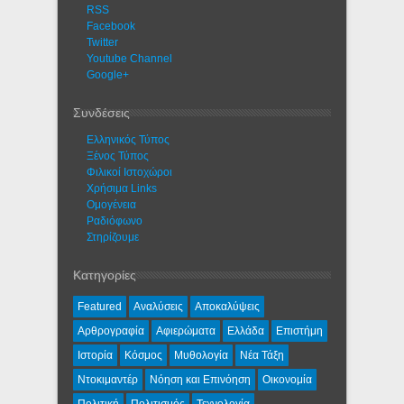
RSS
Facebook
Twitter
Youtube Channel
Google+
Συνδέσεις
Ελληνικός Τύπος
Ξένος Τύπος
Φιλικοί Ιστοχώροι
Χρήσιμα Links
Ομογένεια
Ραδιόφωνο
Στηρίζουμε
Κατηγορίες
Featured
Αναλύσεις
Αποκαλύψεις
Αρθρογραφία
Αφιερώματα
Ελλάδα
Επιστήμη
Ιστορία
Κόσμος
Μυθολογία
Νέα Τάξη
Ντοκιμαντέρ
Νόηση και Επινόηση
Οικονομία