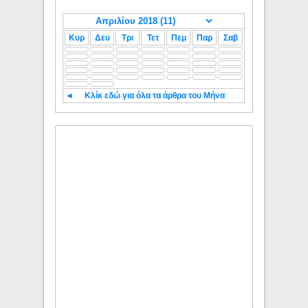
Κυρ
Δευ
Τρι
Τετ
Πεμ
Παρ
Σαβ
◄
Κλίκ εδώ για όλα τα άρθρα του Μήνα