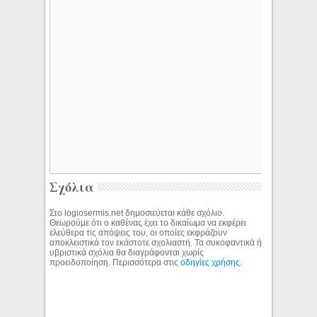
Σχόλια
Στο logiosermis.net δημοσιεύεται κάθε σχόλιο.
Θεωρούμε ότι ο καθένας έχει το δικαίωμα να εκφέρει
ελεύθερα τις απόψεις του, οι οποίες εκφράζουν
αποκλειστικά τον εκάστοτε σχολιαστή. Τα συκοφαντικά ή
υβριστικά σχόλια θα διαγράφονται χωρίς
προειδοποίηση. Περισσότερα στις
οδηγίες χρήσης
.