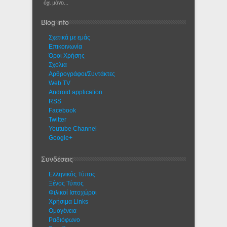
όχι μόνο...
Blog info
Σχετικά με εμάς
Eπικοινωνία
Όροι Χρήσης
Σχόλια
Αρθρογράφοι/Συντάκτες
Web TV
Android application
RSS
Facebook
Twitter
Youtube Channel
Google+
Συνδέσεις
Ελληνικός Τύπος
Ξένος Τύπος
Φιλικοί Ιστοχώροι
Χρήσιμα Links
Ομογένεια
Ραδιόφωνο