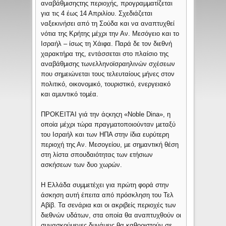
αναβάθµισηςτης περιοχής, προγραµµατίζεται
για τις 4 έως 14 Απριλίου. Σχεδιάζεται
ναξεκινήσει από τη Σούδα και να αναπτυχθεί
νότια της Κρήτης µέχρι την Αν. Μεσόγειο και το
Ισραήλ – ίσως τη Χάιφα. Παρά δε τον διεθνή
χαρακτήρα της, εντάσσεται στο πλαίσιο της
αναβάθµισης τωνελληνοϊσραηλινών σχέσεων
που σηµειώνεται τους τελευταίους µήνες στον
πολιτικό, οικονοµικό, τουριστικό, ενεργειακό
και αµυντικό τοµέα.
ΠΡΟΚΕΙΤΆΙ γιά την άςκηςη «Noble Dina», η
οποία µέχρι τώρα πραγµατοποιούνταν µεταξύ
του Ισραήλ και των ΗΠΑ στην ίδια ευρύτερη
περιοχή της Αν. Μεσογείου, µε σηµαντική θέση
στη λίστα σπουδαιότητας των ετήσιων
ασκήσεων των δυο χωρών.
Η Ελλάδα συµµετέχει για πρώτη φορά στην
άσκηση αυτή έπειτα από πρόσκληση του Τελ
Αβίβ. Τα σενάρια και οι ακριβείς περιοχές των
διεθνών υδάτων, στα οποία θα αναπτυχθούν οι
συνασκούµενες δυνάµεις,θα καθοριστούν σε