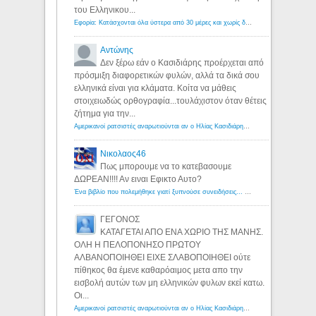
του Ελληνικου...
Εφορία: Κατάσχονται όλα ύστερα από 30 μέρες και χωρίς δικαστικές αποφάσεις - Λόγιος Ερμής
Αντώνης
Δεν ξέρω εάν ο Κασιδιάρης προέρχεται από
πρόσμιξη διαφορετικών φυλών, αλλά τα δικά σου
ελληνικά είναι για κλάματα. Κοίτα να μάθεις
στοιχειωδώς ορθογραφία...τουλάχιστον όταν θέτεις
ζήτημα για την...
Αμερικανοί ρατσιστές αναρωτιούνται αν ο Ηλίας Κασιδιάρης ανήκει στη λευκή φυλή... - Λόγιος Ερμής
Νικολαος46
Πως μπορουμε να το κατεβασουμε
ΔΩΡΕΑΝ!!!! Αν ειναι Εφικτο Αυτο?
Ένα βιβλίο που πολεμήθηκε γιατί ξυπνούσε συνειδήσεις... - Λόγιος Ερμής | Η γνώση ξεκινάει με την αναζήτηση...
ΓΕΓΟΝΟΣ
ΚΑΤΑΓΕΤΑΙ ΑΠΟ ΕΝΑ ΧΩΡΙΟ ΤΗΣ ΜΑΝΗΣ.
ΟΛΗ Η ΠΕΛΟΠΟΝΗΣΟ ΠΡΩΤΟΥ
ΑΛΒΑΝΟΠΟΙΗΘΕΙ ΕΙΧΕ ΣΛΑΒΟΠΟΙΗΘΕΙ ούτε
πίθηκος θα έμενε καθαρόαιμος μετα απο την
εισβολή αυτών των μη ελληνικών φυλων εκεί κατω.
Οι...
Αμερικανοί ρατσιστές αναρωτιούνται αν ο Ηλίας Κασιδιάρης ανήκει στη λευκή φυλή... - Λόγιος Ερμής