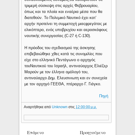
τριµερή σύσκεψη στις αρχές Φεβρουαρίου,
όπως και τα πλοία και εναέρια µέσα που θα
διατεθούν. Το Πολεµικό Ναυτικό έχει κατ’
αρχήν προτείνει τη συµµετοχή µιαςφρεγάτας µε
ελικόπτερο, ενός υποβρυχίου και αεροσκάφους
ναυτικής συνεργασίας (C-27 ή C-130).
Η πρόοδος του σχεδιασµού της άσκησης
επιβεβαιώθηκε χθες κατά τις συνοµιλίες που
είχε στο ελληνικό Πεντάγωνο ο αρχηγός
τουΝαυτικού του Ισραήλ, αντιναύαρχος Ελιέζερ
Μαρούν µε τον έλληνα οµόλογό του,
αντιναύαρχο ∆ηµ. Ελευσινιωτη και εν συνεχεία
µε τον αρχηγό ΓΕΕΘΑ, πτέραρχο Γ. Γιάγκο.
Πηγή
Αναρτήθηκε από
Unknown
στις
12:00:00 μ.μ.
Επόμενο
Προηγούμενο