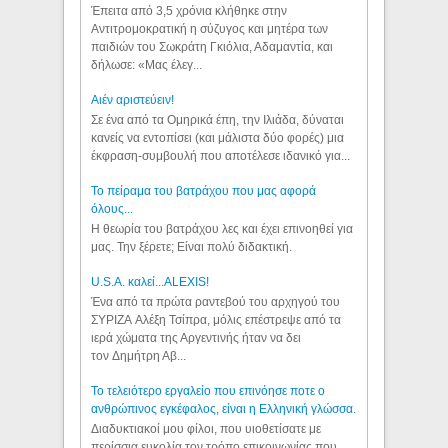
Έπειτα από 3,5 χρόνια κλήθηκε στην
Αντιτρομοκρατική η σύζυγος και μητέρα των
παιδιών του Σωκράτη Γκιόλια, Αδαμαντία, και
δήλωσε: «Μας έλεγ...
Aιέν αριστεύειν!
Σε ένα από τα Ομηρικά έπη, την Ιλιάδα, δύναται
κανείς να εντοπίσει (και μάλιστα δύο φορές) μια
έκφραση-συμβουλή που αποτέλεσε ιδανικό για...
Το πείραμα του βατράχου που μας αφορά
όλους...
Η θεωρία του βατράχου λες και έχει επινοηθεί για
μας. Την ξέρετε; Είναι πολύ διδακτική.
U.S.A. καλεί...ALEXIS!
Ένα από τα πρώτα ραντεβού του αρχηγού του
ΣΥΡΙΖΑ Αλέξη Τσίπρα, μόλις επέστρεψε από τα
ιερά χώματα της Αργεντινής ήταν να δει
τον Δημήτρη Αβ...
Το τελειότερο εργαλείο που επινόησε ποτε ο
ανθρώπινος εγκέφαλος, είναι η Ελληνική γλώσσα.
Διαδυκτιακοί μου φίλοι, που υιοθετίσατε με
περίσσια ευκολία τον τρόπο επικοινωνίας που