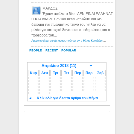
ΜΑΚΔΟΣ
Έχουν απόλυτο δίκιο ΔΕΝ ΕΙΝΑΙ ΕΛΛΗΝΑΣ
Ο ΚΑΣΙΔΙΑΡΗΣ αν και θέλει να νιώθει και δεν
δέχομαι ενα πνευματικό τέκνο του χιτλερ να να
μιλάει για κατοχικό δανειο και αποζημιώσεις και ο
πρόεδρος του...
Αμερικανοί ρατσιστές αναρωτιούνται αν ο Ηλίας Κασιδιάρης ανήκει στη λευκή φυλή... - Λόγιος Ερμής
PEOPLE
RECENT
POPULAR
Κυρ
Δευ
Τρι
Τετ
Πεμ
Παρ
Σαβ
◄
Κλίκ εδώ για όλα τα άρθρα του Μήνα