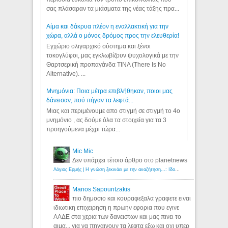
σας πλάσαραν τα μιάσματα της νέας τάξης πρα...
Αίμα και δάκρυα πλέον η εναλλακτική για την
χώρα, αλλά ο μόνος δρόμος προς την ελευθερία!
Εγχώριο ολιγαρχικό σύστημα και ξένοι
τοκογλύφοι, μας εγκλωβίζουν ψυχολογικά με την
Θαρτσερική προπαγάνδα TINA (There Is No
Alternative). ...
Μνημόνια: Ποια μέτρα επιβλήθηκαν, ποιοι μας
δάνεισαν, πού πήγαν τα λεφτά...
Μιας και περιμένουμε απο στιγμή σε στιγμή το 4ο
μνημόνιο , ας δούμε όλα τα στοιχεία για τα 3
προηγούμενα μέχρι τώρα...
Mic Mic
Δεν υπάρχει τέτοιο άρθρο στο planetnews
Λόγιος Ερμής | Η γνώση ξεκινάει με την αναζήτηση...: Ιδού οι 18 που χρωστούν 11 δις ευρώ!
Manos Sapountzakis
πιο δημοσιο και κουραφεξαλα γραφετε ειναι
ιδιωτικη επιχειρηση η πρωην εφορια που εγινε
ΑΑΔΕ στα χερια των δανειστων και μας πινει το
αιμα... για να πηγαινουν τα λεφτα εξω και οχι υπερ