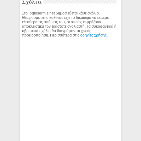
Σχόλια
Στο logiosermis.net δημοσιεύεται κάθε σχόλιο.
Θεωρούμε ότι ο καθένας έχει το δικαίωμα να εκφέρει
ελεύθερα τις απόψεις του, οι οποίες εκφράζουν
αποκλειστικά τον εκάστοτε σχολιαστή. Τα συκοφαντικά ή
υβριστικά σχόλια θα διαγράφονται χωρίς
προειδοποίηση. Περισσότερα στις
οδηγίες χρήσης
.