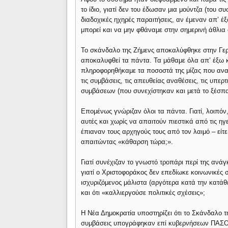
το ίδιο, γιατί δεν του έδωσαν μια μούντζα (του 
διαδοχικές ηχηρές παραιτήσεις, αν έμεναν απ’ έξ
μπορεί και να μην φθάναμε στην σημερινή άθλια
Το σκάνδαλο της Ζήμενς αποκαλύφθηκε στην Γερμ
αποκαλυφθεί τα πάντα. Τα μάθαμε όλα απ’ έξω κ
πληροφορηθήκαμε τα ποσοστά της μίζας που αν
τις συμβάσεις, τις απευθείας αναθέσεις, τις υπερτ
συμβάσεων (που συνεχίστηκαν και μετά το ξέσπ
Επομένως γνώριζαν όλοι τα πάντα. Γιατί, λοιπόν,
αυτές και χωρίς να απαιτούν πιεστικά από τις η
έπιαναν τους αρχηγούς τους από τον λαιμό – είτε
απαιτώντας «κάθαρση τώρα;».
Γιατί συνέχιζαν το γνωστό τροπάρι περί της ανάγκ
γιατί ο Χριστοφοράκος δεν επεδίωκε κοινωνικές σ
ισχυριζόμενος μάλιστα (αργότερα κατά την κατά
και ότι «καλλιεργούσε πολιτικές σχέσεις»;
Η Νέα Δημοκρατία υποστηρίζει ότι το Σκάνδαλο τ
συμβάσεις υπογράφηκαν επί κυβερνήσεων ΠΑΣ