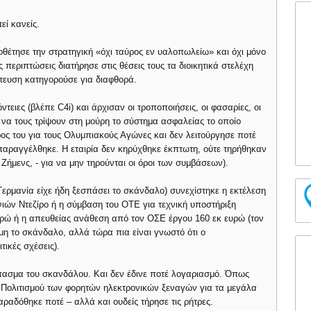
εί κανείς.
ιοθέτησε την στρατηγική «όχι ταύρος εν υαλοπωλείω» και όχι μόνο
περιπτώσεις διατήρησε στις θέσεις τους τα διοικητικά στελέχη
τευση κατηγορούσε για διαφθορά.
ειες (βλέπε C4i) και άρχισαν οι τροποποιήσεις, οι φασαρίες, οι
 να τους τρίψουν στη μούρη το σύστημα ασφαλείας το οποίο
ς του για τους Ολυμπιακούς Αγώνες και δεν λειτούργησε ποτέ
 παραγγέλθηκε. Η εταιρία δεν κηρύχθηκε έκπτωτη, ούτε τηρήθηκαν
οι Ζήμενς, - για να μην τηρούνται οι όροι των συμβάσεων).
 Γερμανία είχε ήδη ξεσπάσει το σκάνδαλο) συνεχίστηκε η εκτέλεση
ών Ντεζίρο ή η σύμβαση του ΟΤΕ για τεχνική υποστήριξη
υρώ ή η απευθείας ανάθεση από τον ΟΣΕ έργου 160 εκ ευρώ (τον
όμη το σκάνδαλο, αλλά τώρα πια είναι γνωστό ότι ο
τικές σχέσεις).
πασμα του σκανδάλου. Και δεν έδινε ποτέ λογαριασμό. Όπως
 Πολιτισμού των φορητών ηλεκτρονικών ξεναγών για τα μεγάλα
ραδόθηκε ποτέ – αλλά και ουδείς τήρησε τις ρήτρες.