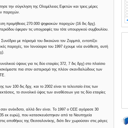
ήτησε την σύγκληση της Ολομέλειας Εφετών και τρεις μέρες
ών παροχών.
εση προμήθειας 270.000 ψηφιακών παροχών (16 δις δρχ).
 περιόδου έφεραν τις υπογραφές του τότε υπουργικού συμβουλίου.
 Συνέδριο με πόρισμά του δικαιώνει τον Ζορμπά, εντοπίζει
ιακές παροχές, τον Ιανούαριο του 1997 έχουμε νέα ανάθεση, αυτή
χ).
νολικού ύψους για τις δύο εταιρίες 372, 7 δις δρχ) στο πλαίσιο
σκόμαστε πια στον αστερισμό της πλέον σκανδαλώδους των
ΤΕ.
ς των 100 δις δρχ. και το 2002 είναι το τελευταίο έτος των
τάσεις, το συνολικό ύψος των αναθέσεων για τις δύο εταιρίες
 σαν ανέκδοτο, αλλά δεν είναι. Το 1997 ο ΟΣΕ αγόρασε 30
(235 εκ ευρώ), που κατασκευάστηκαν από τα Ναυπηγεία
τις αποθήκες της Θεσσαλονίκης, διότι δεν χωρούσαν στις ράγες