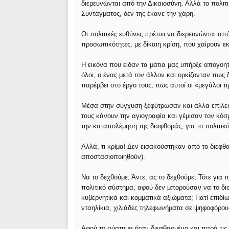
διερευνώνται από την Δικαιοσύνη. Αλλά το πολι
Συντάγματος, δεν της έκανε την χάρη.
Οι πολιτικές ευθύνες πρέπει να διερευνώνται α
προσωπικότητες, με δίκαιη κρίση, που χαίρουν εκτ
Η εικόνα που είδαν τα μάτια μας υπήρξε απογοητ
όλοι, ο ένας μετά τον άλλον και ορκίζονταν πως
παρέμβει στο έργο τους, πως αυτοί οι «μεγάλοι τ
Μέσα στην σύγχυση ξεφύτρωσαν και άλλα επίλεκ
τους κάνουν την αγιογραφία και γέμισαν τον κόσμ
την καταπολέμηση της διαφθοράς, για το πολιτικ
Αλλά, τι κρίμα! Δεν εισακούστηκαν από το διεφ
αποστασιοποιηθούν).
Να το δεχθούμε; Άντε, ας το δεχθούμε; Τότε για
πολιτικό σύστημα, αφού δεν μπορούσαν να το διο
κυβερνητικά και κομματικά αξιώματα; Γιατί επιδίω
νταηλίκια, χιλιάδες τηλεφωνήματα σε ψηφοφόρο
Αφού το σύστημα ήταν διεφθαρμένο και παρά τις 