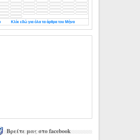
◄
Κλίκ εδώ για όλα τα άρθρα του Μήνα
Βρείτε μας στο facebook