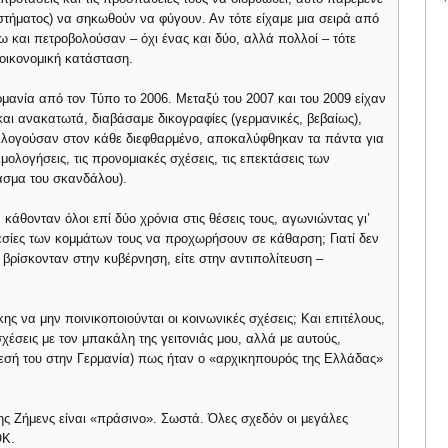
συστήματος) να σηκωθούν να φύγουν. Αν τότε είχαμε μια σειρά από
ω και πετροβολούσαν – όχι ένας και δύο, αλλά πολλοί – τότε
 οικονομική κατάσταση.
ανία από τον Τύπο το 2006. Μεταξύ του 2007 και του 2009 είχαν
αι ανακατωτά, διαβάσαμε δικογραφίες (γερμανικές, βεβαίως),
αλογούσαν στον κάθε διεφθαρμένο, αποκαλύφθηκαν τα πάντα για
ιμολογήσεις, τις προνομιακές σχέσεις, τις επεκτάσεις των
ασμα του σκανδάλου).
 κάθονταν όλοι επί δύο χρόνια στις θέσεις τους, αγωνιώντας γι’
γεσίες των κομμάτων τους να προχωρήσουν σε κάθαρση; Γιατί δεν
 βρίσκονταν στην κυβέρνηση, είτε στην αντιπολίτευση –
ης να μην ποινικοποιούνται οι κοινωνικές σχέσεις; Και επιτέλους,
χέσεις με τον μπακάλη της γειτονιάς μου, αλλά με αυτούς,
θεσή του στην Γερμανία) πως ήταν ο «αρχικηπουρός της Ελλάδας»
ης Ζήμενς είναι «πράσινο». Σωστά. Όλες σχεδόν οι μεγάλες
ΟΚ.