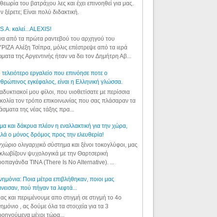
θεωρία του βατράχου λες και έχει επινοηθεί για μας.
ν ξέρετε; Είναι πολύ διδακτική.
S.A. καλεί...ALEXIS!
α από τα πρώτα ραντεβού του αρχηγού του
ΡΙΖΑ Αλέξη Τσίπρα, μόλις επέστρεψε από τα ιερά
ματα της Αργεντινής ήταν να δει τον Δημήτρη Αβ...
 τελειότερο εργαλείο που επινόησε ποτε ο
θρώπινος εγκέφαλος, είναι η Ελληνική γλώσσα.
αδυκτιακοί μου φίλοι, που υιοθετίσατε με περίσσια
κολία τον τρόπο επικοινωνίας που σας πλάσαραν τα
άσματα της νέας τάξης πρα...
μα και δάκρυα πλέον η εναλλακτική για την χώρα,
λά ο μόνος δρόμος προς την ελευθερία!
χώριο ολιγαρχικό σύστημα και ξένοι τοκογλύφοι, μας
κλωβίζουν ψυχολογικά με την Θαρτσερική
οπαγάνδα TINA (There Is No Alternative). ...
ημόνια: Ποια μέτρα επιβλήθηκαν, ποιοι μας
νεισαν, πού πήγαν τα λεφτά...
ας και περιμένουμε απο στιγμή σε στιγμή το 4ο
ημόνιο , ας δούμε όλα τα στοιχεία για τα 3
οηγούμενα μέχρι τώρα...