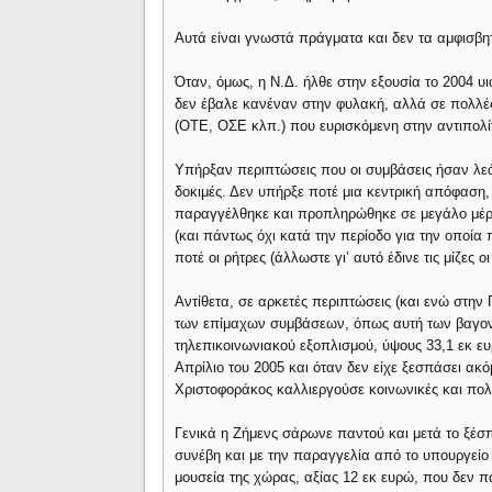
Αυτά είναι γνωστά πράγματα και δεν τα αμφισβητ
Όταν, όμως, η Ν.Δ. ήλθε στην εξουσία το 2004 υ
δεν έβαλε κανέναν στην φυλακή, αλλά σε πολλές 
(ΟΤΕ, ΟΣΕ κλπ.) που ευρισκόμενη στην αντιπολί
Υπήρξαν περιπτώσεις που οι συμβάσεις ήσαν λεόντ
δοκιμές. Δεν υπήρξε ποτέ μια κεντρική απόφαση,
παραγγέλθηκε και προπληρώθηκε σε μεγάλο μέρο
(και πάντως όχι κατά την περίοδο για την οποία
ποτέ οι ρήτρες (άλλωστε γι’ αυτό έδινε τις μίζες 
Αντίθετα, σε αρκετές περιπτώσεις (και ενώ στην
των επίμαχων συμβάσεων, όπως αυτή των βαγονι
τηλεπικοινωνιακού εξοπλισμού, ύψους 33,1 εκ ε
Απρίλιο του 2005 και όταν δεν είχε ξεσπάσει ακ
Χριστοφοράκος καλλιεργούσε κοινωνικές και πολι
Γενικά η Ζήμενς σάρωνε παντού και μετά το ξέσ
συνέβη και με την παραγγελία από το υπουργείο
μουσεία της χώρας, αξίας 12 εκ ευρώ, που δεν πα