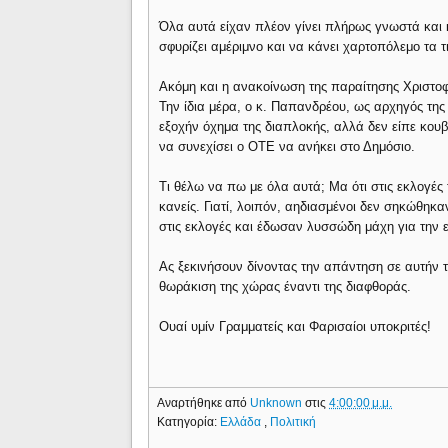
Όλα αυτά είχαν πλέον γίνει πλήρως γνωστά και 
σφυρίζει αμέριμνο και να κάνει χαρτοπόλεμο τα
Ακόμη και η ανακοίνωση της παραίτησης Χριστο
Την ίδια μέρα, ο κ. Παπανδρέου, ως αρχηγός της
εξοχήν όχημα της διαπλοκής, αλλά δεν είπε κουβ
να συνεχίσει ο ΟΤΕ να ανήκει στο Δημόσιο.
Τι θέλω να πω με όλα αυτά; Μα ότι στις εκλογές 
κανείς. Γιατί, λοιπόν, αηδιασμένοι δεν σηκώθη
στις εκλογές και έδωσαν λυσσώδη μάχη για την 
Ας ξεκινήσουν δίνοντας την απάντηση σε αυτήν τ
θωράκιση της χώρας έναντι της διαφθοράς.
Ουαί υμίν Γραμματείς και Φαρισαίοι υποκριτές!
Αναρτήθηκε από
Unknown
στις
4:00:00 μ.μ.
Κατηγορία:
Ελλάδα
,
Πολιτική