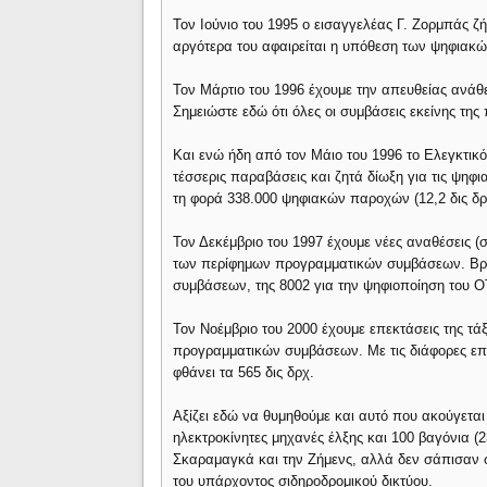
Τον Ιούνιο του 1995 ο εισαγγελέας Γ. Ζορμπάς ζ
αργότερα του αφαιρείται η υπόθεση των ψηφιακ
Τον Μάρτιο του 1996 έχουμε την απευθείας ανάθ
Σημειώστε εδώ ότι όλες οι συμβάσεις εκείνης της
Και ενώ ήδη από τον Μάιο του 1996 το Ελεγκτικό
τέσσερις παραβάσεις και ζητά δίωξη για τις ψηφ
τη φορά 338.000 ψηφιακών παροχών (12,2 δις δρ
Τον Δεκέμβριο του 1997 έχουμε νέες αναθέσεις (συ
των περίφημων προγραμματικών συμβάσεων. Βρι
συμβάσεων, της 8002 για την ψηφιοποίηση του Ο
Τον Νοέμβριο του 2000 έχουμε επεκτάσεις της τάξη
προγραμματικών συμβάσεων. Με τις διάφορες επεκ
φθάνει τα 565 δις δρχ.
Αξίζει εδώ να θυμηθούμε και αυτό που ακούγεται
ηλεκτροκίνητες μηχανές έλξης και 100 βαγόνια 
Σκαραμαγκά και την Ζήμενς, αλλά δεν σάπισαν σ
του υπάρχοντος σιδηροδρομικού δικτύου.