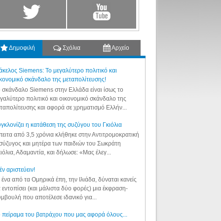
Δημοφιλή
Σχόλια
Αρχείο
κελος Siemens: Το μεγαλύτερο πολιτικό και
κονομικό σκάνδαλο της μεταπολίτευσης!
 σκάνδαλο Siemens στην Ελλάδα είναι ίσως το
γαλύτερο πολιτικό και οικονομικό σκάνδαλο της
ταπολίτευσης και αφορά σε χρηματισμό Ελλήν...
γκλονίζει η κατάθεση της συζύγου του Γκιόλια
ειτα από 3,5 χρόνια κλήθηκε στην Αντιτρομοκρατική
σύζυγος και μητέρα των παιδιών του Σωκράτη
ιόλια, Αδαμαντία, και δήλωσε: «Μας έλεγ...
έν αριστεύειν!
 ένα από τα Ομηρικά έπη, την Ιλιάδα, δύναται κανείς
 εντοπίσει (και μάλιστα δύο φορές) μια έκφραση-
μβουλή που αποτέλεσε ιδανικό για...
 πείραμα του βατράχου που μας αφορά όλους...