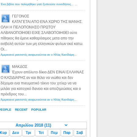
Ένα βιβλίο που πολεμήθηκε γιατί ξυπνούσε συνειδήσεις... - Λόγιος Ερμής | Η γνώση ξεκινάει με την αναζήτηση...
ΓΕΓΟΝΟΣ
ΚΑΤΑΓΕΤΑΙ ΑΠΟ ΕΝΑ ΧΩΡΙΟ ΤΗΣ ΜΑΝΗΣ.
ΟΛΗ Η ΠΕΛΟΠΟΝΗΣΟ ΠΡΩΤΟΥ
ΑΛΒΑΝΟΠΟΙΗΘΕΙ ΕΙΧΕ ΣΛΑΒΟΠΟΙΗΘΕΙ ούτε
πίθηκος θα έμενε καθαρόαιμος μετα απο την
εισβολή αυτών των μη ελληνικών φυλων εκεί κατω.
Οι...
Αμερικανοί ρατσιστές αναρωτιούνται αν ο Ηλίας Κασιδιάρης ανήκει στη λευκή φυλή... - Λόγιος Ερμής
·
8 yea
ΜΑΚΔΟΣ
Έχουν απόλυτο δίκιο ΔΕΝ ΕΙΝΑΙ ΕΛΛΗΝΑΣ
Ο ΚΑΣΙΔΙΑΡΗΣ αν και θέλει να νιώθει και δεν
δέχομαι ενα πνευματικό τέκνο του χιτλερ να να
μιλάει για κατοχικό δανειο και αποζημιώσεις και ο
πρόεδρος του...
Αμερικανοί ρατσιστές αναρωτιούνται αν ο Ηλίας Κασιδιάρης ανήκει στη λευκή φυλή... - Λόγιος Ερμής
·
8 yea
PEOPLE
RECENT
POPULAR
Κυρ
Δευ
Τρι
Τετ
Πεμ
Παρ
Σαβ