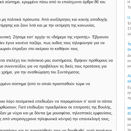
τικό σύστημα, κρυμμένο πίσω από το επαίσχυντο άρθρο 86 του
Η 
Τη
U.
πό μη πολιτικά πρόσωπα. Από ανεξάρτητες και κοινής αποδοχής
Έν
ίμησης και ζουν λιτά και με την εκτίμηση της κοινωνίας.
ΣΥ
χώ
ευτική. Ζήσαμε κατ’ αρχήν το «διήμερο της ντροπής». Έβγαιναν
 δεν έγινε κανένα παζάρι, πως ουδείς τους τηλεφώνησε για να
Το
ιμωροί» έπραξαν στο ακέραιο το καθήκον τους.
αν
Δι
τα στελέχη του πολιτικού μας συστήματος. Βρήκαν πρόθυμους να
ευ
μι
ο συνεντεύξεις για να προβάλουν τις δικές τους προτάσεις για
ό χρήμα, για την αναθεώρηση του Συντάγματος.
Αί
αλ
θαρμένο σύστημα (από το οποίο προσπαθούν τώρα να
Εγ
εγ
πρ
 ποιο λόγο πεισματικά επεδίωξαν να παραμείνουν σ’ αυτό το σάπιο
ρθώσουν; Γιατί επιδίωξαν προεδριλίκια σε επιτροπές της Βουλής,
Μν
ξαν με νύχια και με δόντια (με ρουσφέτια, τηλεοπτικές εμφανίσεις,
δά
υς από υπερσύγχρονα τηλεφωνικά κέντρα) την επανεκλογή τους;
Μι
μν
πρ
προτάσεις και τις προσπάθειές τους να διορθωθεί, αυτό παρέμενε