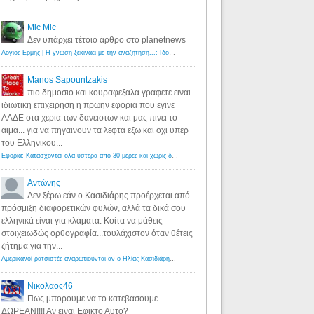
Mic Mic
Δεν υπάρχει τέτοιο άρθρο στο planetnews
Λόγιος Ερμής | Η γνώση ξεκινάει με την αναζήτηση...: Ιδού οι 18 που χρωστούν 11 δις ευρώ!
·
6 years ago
Manos Sapountzakis
πιο δημοσιο και κουραφεξαλα γραφετε ειναι
ιδιωτικη επιχειρηση η πρωην εφορια που εγινε
ΑΑΔΕ στα χερια των δανειστων και μας πινει το
αιμα... για να πηγαινουν τα λεφτα εξω και οχι υπερ
του Ελληνικου...
Εφορία: Κατάσχονται όλα ύστερα από 30 μέρες και χωρίς δικαστικές αποφάσεις - Λόγιος Ερμής
·
6 years ag
Αντώνης
Δεν ξέρω εάν ο Κασιδιάρης προέρχεται από
πρόσμιξη διαφορετικών φυλών, αλλά τα δικά σου
ελληνικά είναι για κλάματα. Κοίτα να μάθεις
στοιχειωδώς ορθογραφία...τουλάχιστον όταν θέτεις
ζήτημα για την...
Αμερικανοί ρατσιστές αναρωτιούνται αν ο Ηλίας Κασιδιάρης ανήκει στη λευκή φυλή... - Λόγιος Ερμής
·
7 yea
Νικολαος46
Πως μπορουμε να το κατεβασουμε
ΔΩΡΕΑΝ!!!! Αν ειναι Εφικτο Αυτο?