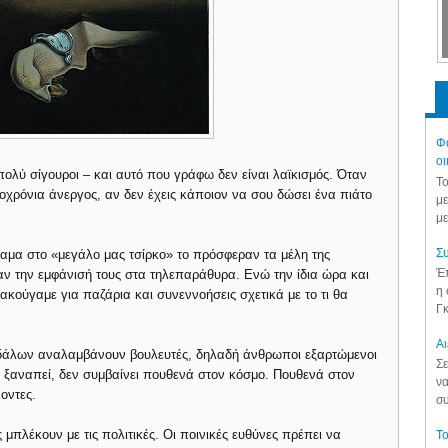
Φά
οι
 πολύ σίγουροι – και αυτό που γράφω δεν είναι λαϊκισμός. Όταν
Το
ροχρόνια άνεργος, αν δεν έχεις κάποιον να σου δώσει ένα πιάτο
με
με
Συ
έαμα στο «μεγάλο μας τσίρκο» το πρόσφεραν τα μέλη της
Έπ
αν την εμφάνισή τους στα τηλεπαράθυρα. Ενώ την ίδια ώρα και
η 
ακούγαμε για παζάρια και συνεννοήσεις σχετικά με το τι θα
Γκ
Aι
νδάλων αναλαμβάνουν βουλευτές, δηλαδή άνθρωποι εξαρτώμενοι
Σε
ε ξαναπεί, δεν συμβαίνει πουθενά στον κόσμο. Πουθενά στον
να
οντες.
συ
 μπλέκουν με τις πολιτικές. Οι ποινικές ευθύνες πρέπει να
Το