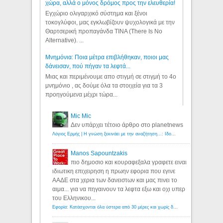
χώρα, αλλά ο μόνος δρόμος προς την ελευθερία!
Εγχώριο ολιγαρχικό σύστημα και ξένοι
τοκογλύφοι, μας εγκλωβίζουν ψυχολογικά με την
Θαρτσερική προπαγάνδα TINA (There Is No
Alternative). ...
Μνημόνια: Ποια μέτρα επιβλήθηκαν, ποιοι μας
δάνεισαν, πού πήγαν τα λεφτά...
Μιας και περιμένουμε απο στιγμή σε στιγμή το 4ο
μνημόνιο , ας δούμε όλα τα στοιχεία για τα 3
προηγούμενα μέχρι τώρα...
Mic Mic
Δεν υπάρχει τέτοιο άρθρο στο planetnews
Λόγιος Ερμής | Η γνώση ξεκινάει με την αναζήτηση...: Ιδού οι 18 που χρωστούν 11 δις ευρώ!
Manos Sapountzakis
πιο δημοσιο και κουραφεξαλα γραφετε ειναι
ιδιωτικη επιχειρηση η πρωην εφορια που εγινε
ΑΑΔΕ στα χερια των δανειστων και μας πινει το
αιμα... για να πηγαινουν τα λεφτα εξω και οχι υπερ
του Ελληνικου...
Εφορία: Κατάσχονται όλα ύστερα από 30 μέρες και χωρίς δικαστικές αποφάσεις - Λόγιος Ερμής