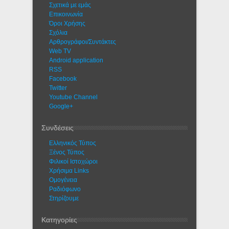
Σχετικά με εμάς
Eπικοινωνία
Όροι Χρήσης
Σχόλια
Αρθρογράφοι/Συντάκτες
Web TV
Android application
RSS
Facebook
Twitter
Youtube Channel
Google+
Συνδέσεις
Ελληνικός Τύπος
Ξένος Τύπος
Φιλικοί Ιστοχώροι
Χρήσιμα Links
Ομογένεια
Ραδιόφωνο
Στηρίζουμε
Κατηγορίες