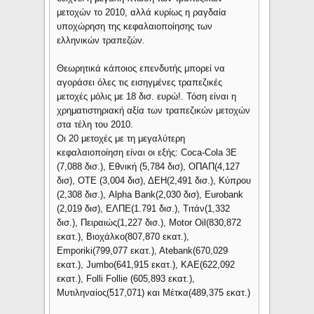
μετοχών το 2010, αλλά κυρίως η ραγδαία
υποχώρηση της κεφαλαιοποίησης των
ελληνικών τραπεζών.
Θεωρητικά κάποιος επενδυτής μπορεί να
αγοράσει όλες τις εισηγμένες τραπεζικές
μετοχές μόλις με 18 δισ. ευρώ!. Τόση είναι η
χρηματιστηριακή αξία των τραπεζικών μετοχών
στα τέλη του 2010.
Οι 20 μετοχές με τη μεγαλύτερη
κεφαλαιοποίηση είναι οι εξής: Coca-Cola 3Ε
(7,088 δισ.), Εθνική (5,784 δισ), ΟΠΑΠ(4,127
δισ), ΟΤΕ (3,004 δισ), ΔΕΗ(2,491 δισ.), Κύπρου
(2,308 δισ.), Alpha Bank(2,030 δισ), Eurobank
(2,019 δισ), ΕΛΠΕ(1.791 δισ.), Τιτάν(1,332
δισ.), Πειραιώς(1,227 δισ.), Motor Oil(830,872
εκατ.), Βιοχάλκο(807,870 εκατ.),
Emporiki(799,077 εκατ.), Atebank(670,029
εκατ.), Jumbo(641,915 εκατ.), ΚΑΕ(622,092
εκατ.), Folli Follie (605,893 εκατ.),
Μυτιληναίος(517,071) και Μέτκα(489,375 εκατ.)