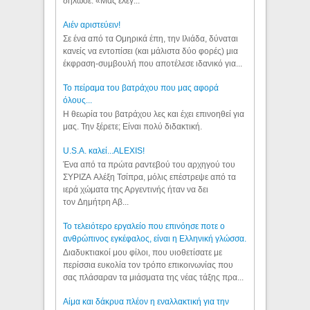
δήλωσε: «Μας έλεγ...
Aιέν αριστεύειν!
Σε ένα από τα Ομηρικά έπη, την Ιλιάδα, δύναται
κανείς να εντοπίσει (και μάλιστα δύο φορές) μια
έκφραση-συμβουλή που αποτέλεσε ιδανικό για...
Το πείραμα του βατράχου που μας αφορά
όλους...
Η θεωρία του βατράχου λες και έχει επινοηθεί για
μας. Την ξέρετε; Είναι πολύ διδακτική.
U.S.A. καλεί...ALEXIS!
Ένα από τα πρώτα ραντεβού του αρχηγού του
ΣΥΡΙΖΑ Αλέξη Τσίπρα, μόλις επέστρεψε από τα
ιερά χώματα της Αργεντινής ήταν να δει
τον Δημήτρη Αβ...
Το τελειότερο εργαλείο που επινόησε ποτε ο
ανθρώπινος εγκέφαλος, είναι η Ελληνική γλώσσα.
Διαδυκτιακοί μου φίλοι, που υιοθετίσατε με
περίσσια ευκολία τον τρόπο επικοινωνίας που
σας πλάσαραν τα μιάσματα της νέας τάξης πρα...
Αίμα και δάκρυα πλέον η εναλλακτική για την