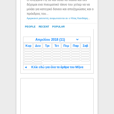
Ο ΚΑΣΙΔΙΑΡΗΣ αν και θέλει να νιώθει και δεν
δέχομαι ενα πνευματικό τέκνο του χιτλερ να να
μιλάει για κατοχικό δανειο και αποζημιώσεις και ο
πρόεδρος του...
Αμερικανοί ρατσιστές αναρωτιούνται αν ο Ηλίας Κασιδιάρης ανήκει στη λευκή φυλή... - Λόγιος Ερμής
PEOPLE
RECENT
POPULAR
Κυρ
Δευ
Τρι
Τετ
Πεμ
Παρ
Σαβ
◄
Κλίκ εδώ για όλα τα άρθρα του Μήνα