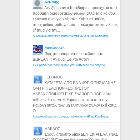
Αντώνης
Δεν ξέρω εάν ο Κασιδιάρης προέρχεται από
πρόσμιξη διαφορετικών φυλών, αλλά τα δικά σου
ελληνικά είναι για κλάματα. Κοίτα να μάθεις
στοιχειωδώς ορθογραφία...τουλάχιστον όταν θέτεις
ζήτημα για την...
Αμερικανοί ρατσιστές αναρωτιούνται αν ο Ηλίας Κασιδιάρης ανήκει στη λευκή φυλή... - Λόγιος Ερμής
Νικολαος46
Πως μπορουμε να το κατεβασουμε
ΔΩΡΕΑΝ!!!! Αν ειναι Εφικτο Αυτο?
Ένα βιβλίο που πολεμήθηκε γιατί ξυπνούσε συνειδήσεις... - Λόγιος Ερμής | Η γνώση ξεκινάει με την αναζήτηση...
ΓΕΓΟΝΟΣ
ΚΑΤΑΓΕΤΑΙ ΑΠΟ ΕΝΑ ΧΩΡΙΟ ΤΗΣ ΜΑΝΗΣ.
ΟΛΗ Η ΠΕΛΟΠΟΝΗΣΟ ΠΡΩΤΟΥ
ΑΛΒΑΝΟΠΟΙΗΘΕΙ ΕΙΧΕ ΣΛΑΒΟΠΟΙΗΘΕΙ ούτε
πίθηκος θα έμενε καθαρόαιμος μετα απο την
εισβολή αυτών των μη ελληνικών φυλων εκεί κατω.
Οι...
Αμερικανοί ρατσιστές αναρωτιούνται αν ο Ηλίας Κασιδιάρης ανήκει στη λευκή φυλή... - Λόγιος Ερμής
ΜΑΚΔΟΣ
Έχουν απόλυτο δίκιο ΔΕΝ ΕΙΝΑΙ ΕΛΛΗΝΑΣ