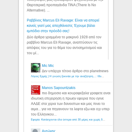
Θαρτσερική προπαγάνδα TINA (There Is No
Alternative). ...
Ραββίνος Marcus Eli Ravage: Είναι να απορεί
κανείς γιατί μας απεχθάνεστε; Έχουμε βάλει
εμπόδιο στην πρόοδό σας!
Δύο άρθρα γραμμένα το μακρινό 1928 από τον
ραββίνο Marcus Eli Ravage, αναπτύσουν τις
απόψεις του για το θέμα του αντισημιτισμού και
του μί...
Mic Mic
Δεν υπάρχει τέτοιο άρθρο στο planetnews
Λόγιος Ερμής | Η γνώση ξεκινάει με την αναζήτηση...: Ιδού οι 18 που χρωστούν 11 δις ευρώ!
Manos Sapountzakis
πιο δημοσιο και κουραφεξαλα γραφετε ειναι
ιδιωτικη επιχειρηση η πρωην εφορια που εγινε
ΑΑΔΕ στα χερια των δανειστων και μας πινει το
αιμα... για να πηγαινουν τα λεφτα εξω και οχι υπερ
του Ελληνικου...
Εφορία: Κατάσχονται όλα ύστερα από 30 μέρες και χωρίς δικαστικές αποφάσεις - Λόγιος Ερμής
Αντώνης