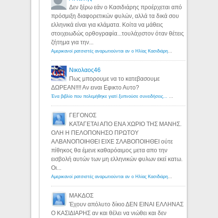
Δεν ξέρω εάν ο Κασιδιάρης προέρχεται από
πρόσμιξη διαφορετικών φυλών, αλλά τα δικά σου
ελληνικά είναι για κλάματα. Κοίτα να μάθεις
στοιχειωδώς ορθογραφία...τουλάχιστον όταν θέτεις
ζήτημα για την...
Αμερικανοί ρατσιστές αναρωτιούνται αν ο Ηλίας Κασιδιάρης ανήκει στη λευκή φυλή... - Λόγιος Ερμής
Νικολαος46
Πως μπορουμε να το κατεβασουμε
ΔΩΡΕΑΝ!!!! Αν ειναι Εφικτο Αυτο?
Ένα βιβλίο που πολεμήθηκε γιατί ξυπνούσε συνειδήσεις... - Λόγιος Ερμής | Η γνώση ξεκινάει με την αναζήτηση...
ΓΕΓΟΝΟΣ
ΚΑΤΑΓΕΤΑΙ ΑΠΟ ΕΝΑ ΧΩΡΙΟ ΤΗΣ ΜΑΝΗΣ.
ΟΛΗ Η ΠΕΛΟΠΟΝΗΣΟ ΠΡΩΤΟΥ
ΑΛΒΑΝΟΠΟΙΗΘΕΙ ΕΙΧΕ ΣΛΑΒΟΠΟΙΗΘΕΙ ούτε
πίθηκος θα έμενε καθαρόαιμος μετα απο την
εισβολή αυτών των μη ελληνικών φυλων εκεί κατω.
Οι...
Αμερικανοί ρατσιστές αναρωτιούνται αν ο Ηλίας Κασιδιάρης ανήκει στη λευκή φυλή... - Λόγιος Ερμής
ΜΑΚΔΟΣ
Έχουν απόλυτο δίκιο ΔΕΝ ΕΙΝΑΙ ΕΛΛΗΝΑΣ
Ο ΚΑΣΙΔΙΑΡΗΣ αν και θέλει να νιώθει και δεν