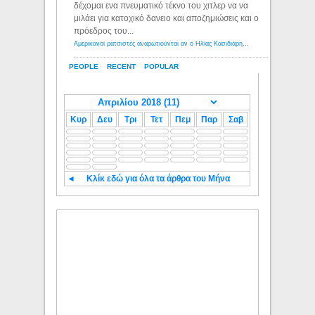
δέχομαι ενα πνευματικό τέκνο του χιτλερ να να
μιλάει για κατοχικό δανειο και αποζημιώσεις και ο
πρόεδρος του...
Αμερικανοί ρατσιστές αναρωτιούνται αν ο Ηλίας Κασιδιάρης ανήκει στη λευκή φυλή... - Λόγιος Ερμής
PEOPLE
RECENT
POPULAR
Κυρ
Δευ
Τρι
Τετ
Πεμ
Παρ
Σαβ
◄
Κλίκ εδώ για όλα τα άρθρα του Μήνα