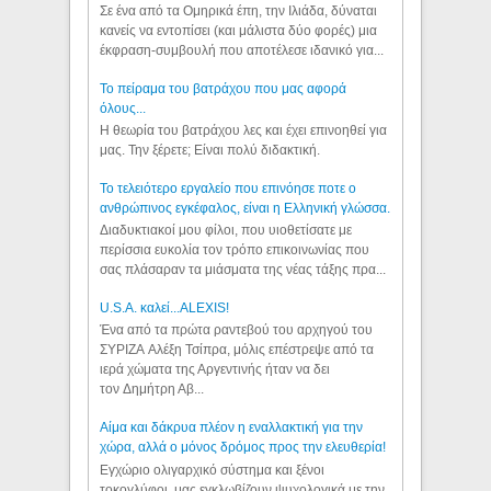
Σε ένα από τα Ομηρικά έπη, την Ιλιάδα, δύναται
κανείς να εντοπίσει (και μάλιστα δύο φορές) μια
έκφραση-συμβουλή που αποτέλεσε ιδανικό για...
Το πείραμα του βατράχου που μας αφορά
όλους...
Η θεωρία του βατράχου λες και έχει επινοηθεί για
μας. Την ξέρετε; Είναι πολύ διδακτική.
Το τελειότερο εργαλείο που επινόησε ποτε ο
ανθρώπινος εγκέφαλος, είναι η Ελληνική γλώσσα.
Διαδυκτιακοί μου φίλοι, που υιοθετίσατε με
περίσσια ευκολία τον τρόπο επικοινωνίας που
σας πλάσαραν τα μιάσματα της νέας τάξης πρα...
U.S.A. καλεί...ALEXIS!
Ένα από τα πρώτα ραντεβού του αρχηγού του
ΣΥΡΙΖΑ Αλέξη Τσίπρα, μόλις επέστρεψε από τα
ιερά χώματα της Αργεντινής ήταν να δει
τον Δημήτρη Αβ...
Αίμα και δάκρυα πλέον η εναλλακτική για την
χώρα, αλλά ο μόνος δρόμος προς την ελευθερία!
Εγχώριο ολιγαρχικό σύστημα και ξένοι
τοκογλύφοι, μας εγκλωβίζουν ψυχολογικά με την