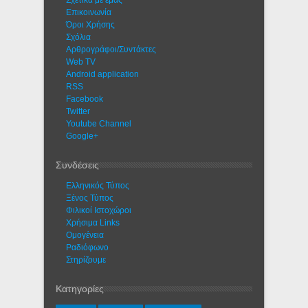
Σχετικά με εμάς
Eπικοινωνία
Όροι Χρήσης
Σχόλια
Αρθρογράφοι/Συντάκτες
Web TV
Android application
RSS
Facebook
Twitter
Youtube Channel
Google+
Συνδέσεις
Ελληνικός Τύπος
Ξένος Τύπος
Φιλικοί Ιστοχώροι
Χρήσιμα Links
Ομογένεια
Ραδιόφωνο
Στηρίζουμε
Κατηγορίες