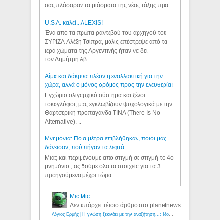
σας πλάσαραν τα μιάσματα της νέας τάξης πρα...
U.S.A. καλεί...ALEXIS!
Ένα από τα πρώτα ραντεβού του αρχηγού του
ΣΥΡΙΖΑ Αλέξη Τσίπρα, μόλις επέστρεψε από τα
ιερά χώματα της Αργεντινής ήταν να δει
τον Δημήτρη Αβ...
Αίμα και δάκρυα πλέον η εναλλακτική για την
χώρα, αλλά ο μόνος δρόμος προς την ελευθερία!
Εγχώριο ολιγαρχικό σύστημα και ξένοι
τοκογλύφοι, μας εγκλωβίζουν ψυχολογικά με την
Θαρτσερική προπαγάνδα TINA (There Is No
Alternative). ...
Μνημόνια: Ποια μέτρα επιβλήθηκαν, ποιοι μας
δάνεισαν, πού πήγαν τα λεφτά...
Μιας και περιμένουμε απο στιγμή σε στιγμή το 4ο
μνημόνιο , ας δούμε όλα τα στοιχεία για τα 3
προηγούμενα μέχρι τώρα...
Mic Mic
Δεν υπάρχει τέτοιο άρθρο στο planetnews
Λόγιος Ερμής | Η γνώση ξεκινάει με την αναζήτηση...: Ιδού οι 18 που χρωστούν 11 δις ευρώ!