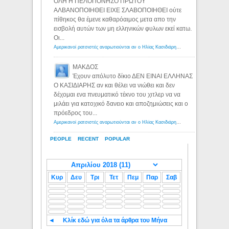
ΟΛΗ Η ΠΕΛΟΠΟΝΗΣΟ ΠΡΩΤΟΥ
ΑΛΒΑΝΟΠΟΙΗΘΕΙ ΕΙΧΕ ΣΛΑΒΟΠΟΙΗΘΕΙ ούτε
πίθηκος θα έμενε καθαρόαιμος μετα απο την
εισβολή αυτών των μη ελληνικών φυλων εκεί κατω.
Οι...
Αμερικανοί ρατσιστές αναρωτιούνται αν ο Ηλίας Κασιδιάρης ανήκει στη λευκή φυλή... - Λόγιος Ερμής
ΜΑΚΔΟΣ
Έχουν απόλυτο δίκιο ΔΕΝ ΕΙΝΑΙ ΕΛΛΗΝΑΣ
Ο ΚΑΣΙΔΙΑΡΗΣ αν και θέλει να νιώθει και δεν
δέχομαι ενα πνευματικό τέκνο του χιτλερ να να
μιλάει για κατοχικό δανειο και αποζημιώσεις και ο
πρόεδρος του...
Αμερικανοί ρατσιστές αναρωτιούνται αν ο Ηλίας Κασιδιάρης ανήκει στη λευκή φυλή... - Λόγιος Ερμής
PEOPLE
RECENT
POPULAR
Κυρ
Δευ
Τρι
Τετ
Πεμ
Παρ
Σαβ
◄
Κλίκ εδώ για όλα τα άρθρα του Μήνα