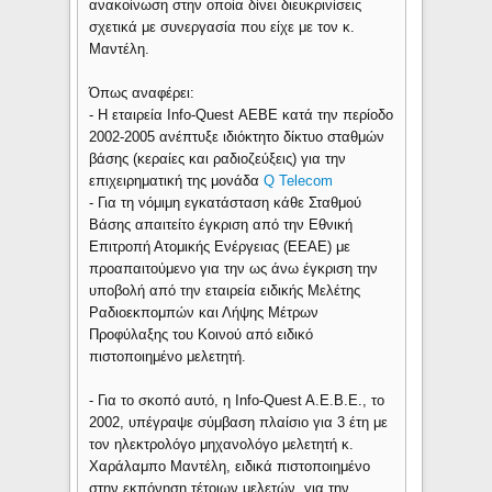
ανακοίνωση στην οποία δίνει διευκρινίσεις
σχετικά με συνεργασία που είχε με τον κ.
Μαντέλη.
Όπως αναφέρει:
- Η εταιρεία Info-Quest ΑΕΒΕ κατά την περίοδο
2002-2005 ανέπτυξε ιδιόκτητο δίκτυο σταθμών
βάσης (κεραίες και ραδιοζεύξεις) για την
επιχειρηματική της μονάδα
Q Telecom
- Για τη νόμιμη εγκατάσταση κάθε Σταθμού
Βάσης απαιτείτο έγκριση από την Εθνική
Επιτροπή Ατομικής Ενέργειας (ΕΕΑΕ) με
προαπαιτούμενο για την ως άνω έγκριση την
υποβολή από την εταιρεία ειδικής Μελέτης
Ραδιοεκπομπών και Λήψης Μέτρων
Προφύλαξης του Κοινού από ειδικό
πιστοποιημένο μελετητή.
- Για το σκοπό αυτό, η Info-Quest A.E.B.E., το
2002, υπέγραψε σύμβαση πλαίσιο για 3 έτη με
τον ηλεκτρολόγο μηχανολόγο μελετητή κ.
Χαράλαμπο Μαντέλη, ειδικά πιστοποιημένο
στην εκπόνηση τέτοιων μελετών, για την