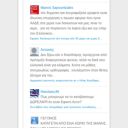
Manos Sapountzakis
πιο δημοσιο και κουραφεξαλα γραφετε ειναι
ιδιωτικη επιχειρηση η πρωην εφορια που εγινε
ΑΑΔΕ στα χερια των δανειστων και μας πινει το
αιμα... για να πηγαινουν τα λεφτα εξω και οχι υπερ
του Ελληνικου...
Εφορία: Κατάσχονται όλα ύστερα από 30 μέρες και χωρίς δικαστικές αποφάσεις - Λόγιος Ερμής
Αντώνης
Δεν ξέρω εάν ο Κασιδιάρης προέρχεται από
πρόσμιξη διαφορετικών φυλών, αλλά τα δικά σου
ελληνικά είναι για κλάματα. Κοίτα να μάθεις
στοιχειωδώς ορθογραφία...τουλάχιστον όταν θέτεις
ζήτημα για την...
Αμερικανοί ρατσιστές αναρωτιούνται αν ο Ηλίας Κασιδιάρης ανήκει στη λευκή φυλή... - Λόγιος Ερμής
Νικολαος46
Πως μπορουμε να το κατεβασουμε
ΔΩΡΕΑΝ!!!! Αν ειναι Εφικτο Αυτο?
Ένα βιβλίο που πολεμήθηκε γιατί ξυπνούσε συνειδήσεις... - Λόγιος Ερμής | Η γνώση ξεκινάει με την αναζήτηση...
ΓΕΓΟΝΟΣ
ΚΑΤΑΓΕΤΑΙ ΑΠΟ ΕΝΑ ΧΩΡΙΟ ΤΗΣ ΜΑΝΗΣ.