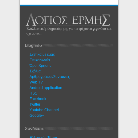
Εναλλακτική πληροφόρηση, για τα τρέχοντα γεγονότα και
όχι μόνο...
Blog info
Σχετικά με εμάς
Eπικοινωνία
Όροι Χρήσης
Σχόλια
Αρθρογράφοι/Συντάκτες
Web TV
Android application
RSS
Facebook
Twitter
Youtube Channel
Google+
Συνδέσεις
Ελληνικός Τύπος