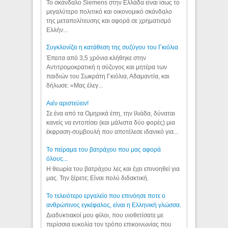
Το σκάνδαλο Siemens στην Ελλάδα είναι ίσως το
μεγαλύτερο πολιτικό και οικονομικό σκάνδαλο
της μεταπολίτευσης και αφορά σε χρηματισμό
Ελλήν...
Συγκλονίζει η κατάθεση της συζύγου του Γκιόλια
Έπειτα από 3,5 χρόνια κλήθηκε στην
Αντιτρομοκρατική η σύζυγος και μητέρα των
παιδιών του Σωκράτη Γκιόλια, Αδαμαντία, και
δήλωσε: «Μας έλεγ...
Aιέν αριστεύειν!
Σε ένα από τα Ομηρικά έπη, την Ιλιάδα, δύναται
κανείς να εντοπίσει (και μάλιστα δύο φορές) μια
έκφραση-συμβουλή που αποτέλεσε ιδανικό για...
Το πείραμα του βατράχου που μας αφορά
όλους...
Η θεωρία του βατράχου λες και έχει επινοηθεί για
μας. Την ξέρετε; Είναι πολύ διδακτική.
Το τελειότερο εργαλείο που επινόησε ποτε ο
ανθρώπινος εγκέφαλος, είναι η Ελληνική γλώσσα.
Διαδυκτιακοί μου φίλοι, που υιοθετίσατε με
περίσσια ευκολία τον τρόπο επικοινωνίας που