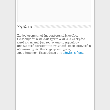
Σχόλια
Στο logiosermis.net δημοσιεύεται κάθε σχόλιο.
Θεωρούμε ότι ο καθένας έχει το δικαίωμα να εκφέρει
ελεύθερα τις απόψεις του, οι οποίες εκφράζουν
αποκλειστικά τον εκάστοτε σχολιαστή. Τα συκοφαντικά ή
υβριστικά σχόλια θα διαγράφονται χωρίς
προειδοποίηση. Περισσότερα στις
οδηγίες χρήσης
.