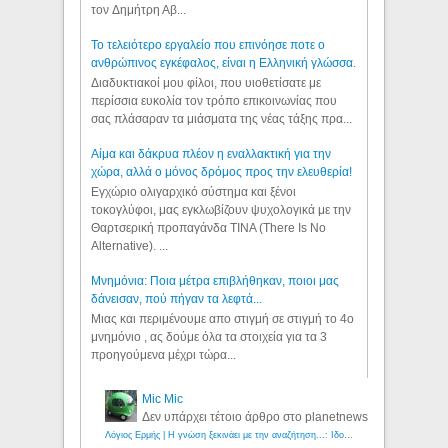
τον Δημήτρη Αβ...
Το τελειότερο εργαλείο που επινόησε ποτε ο
ανθρώπινος εγκέφαλος, είναι η Ελληνική γλώσσα.
Διαδυκτιακοί μου φίλοι, που υιοθετίσατε με
περίσσια ευκολία τον τρόπο επικοινωνίας που
σας πλάσαραν τα μιάσματα της νέας τάξης πρα...
Αίμα και δάκρυα πλέον η εναλλακτική για την
χώρα, αλλά ο μόνος δρόμος προς την ελευθερία!
Εγχώριο ολιγαρχικό σύστημα και ξένοι
τοκογλύφοι, μας εγκλωβίζουν ψυχολογικά με την
Θαρτσερική προπαγάνδα TINA (There Is No
Alternative). ...
Μνημόνια: Ποια μέτρα επιβλήθηκαν, ποιοι μας
δάνεισαν, πού πήγαν τα λεφτά...
Μιας και περιμένουμε απο στιγμή σε στιγμή το 4ο
μνημόνιο , ας δούμε όλα τα στοιχεία για τα 3
προηγούμενα μέχρι τώρα...
Mic Mic
Δεν υπάρχει τέτοιο άρθρο στο planetnews
Λόγιος Ερμής | Η γνώση ξεκινάει με την αναζήτηση...: Ιδού οι 18 που χρωστούν 11 δις ευρώ!