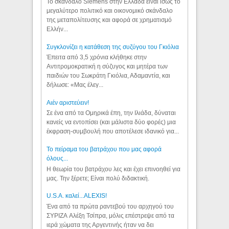
Το σκάνδαλο Siemens στην Ελλάδα είναι ίσως το
μεγαλύτερο πολιτικό και οικονομικό σκάνδαλο
της μεταπολίτευσης και αφορά σε χρηματισμό
Ελλήν...
Συγκλονίζει η κατάθεση της συζύγου του Γκιόλια
Έπειτα από 3,5 χρόνια κλήθηκε στην
Αντιτρομοκρατική η σύζυγος και μητέρα των
παιδιών του Σωκράτη Γκιόλια, Αδαμαντία, και
δήλωσε: «Μας έλεγ...
Aιέν αριστεύειν!
Σε ένα από τα Ομηρικά έπη, την Ιλιάδα, δύναται
κανείς να εντοπίσει (και μάλιστα δύο φορές) μια
έκφραση-συμβουλή που αποτέλεσε ιδανικό για...
Το πείραμα του βατράχου που μας αφορά
όλους...
Η θεωρία του βατράχου λες και έχει επινοηθεί για
μας. Την ξέρετε; Είναι πολύ διδακτική.
U.S.A. καλεί...ALEXIS!
Ένα από τα πρώτα ραντεβού του αρχηγού του
ΣΥΡΙΖΑ Αλέξη Τσίπρα, μόλις επέστρεψε από τα
ιερά χώματα της Αργεντινής ήταν να δει