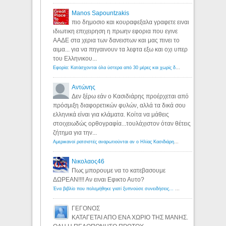
Manos Sapountzakis
πιο δημοσιο και κουραφεξαλα γραφετε ειναι
ιδιωτικη επιχειρηση η πρωην εφορια που εγινε
ΑΑΔΕ στα χερια των δανειστων και μας πινει το
αιμα... για να πηγαινουν τα λεφτα εξω και οχι υπερ
του Ελληνικου...
Εφορία: Κατάσχονται όλα ύστερα από 30 μέρες και χωρίς δικαστικές αποφάσεις - Λόγιος Ερμής
Αντώνης
Δεν ξέρω εάν ο Κασιδιάρης προέρχεται από
πρόσμιξη διαφορετικών φυλών, αλλά τα δικά σου
ελληνικά είναι για κλάματα. Κοίτα να μάθεις
στοιχειωδώς ορθογραφία...τουλάχιστον όταν θέτεις
ζήτημα για την...
Αμερικανοί ρατσιστές αναρωτιούνται αν ο Ηλίας Κασιδιάρης ανήκει στη λευκή φυλή... - Λόγιος Ερμής
Νικολαος46
Πως μπορουμε να το κατεβασουμε
ΔΩΡΕΑΝ!!!! Αν ειναι Εφικτο Αυτο?
Ένα βιβλίο που πολεμήθηκε γιατί ξυπνούσε συνειδήσεις... - Λόγιος Ερμής | Η γνώση ξεκινάει με την αναζήτηση...
ΓΕΓΟΝΟΣ
ΚΑΤΑΓΕΤΑΙ ΑΠΟ ΕΝΑ ΧΩΡΙΟ ΤΗΣ ΜΑΝΗΣ.