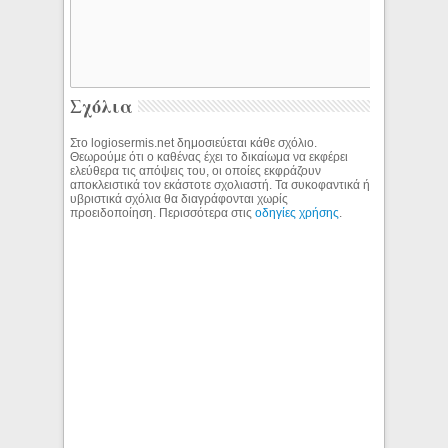
Σχόλια
Στο logiosermis.net δημοσιεύεται κάθε σχόλιο.
Θεωρούμε ότι ο καθένας έχει το δικαίωμα να εκφέρει
ελεύθερα τις απόψεις του, οι οποίες εκφράζουν
αποκλειστικά τον εκάστοτε σχολιαστή. Τα συκοφαντικά ή
υβριστικά σχόλια θα διαγράφονται χωρίς
προειδοποίηση. Περισσότερα στις
οδηγίες χρήσης
.