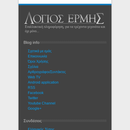
Εναλλακτική πληροφόρηση, για τα τρέχοντα γεγονότα και
όχι μόνο...
Blog info
Σχετικά με εμάς
Eπικοινωνία
Όροι Χρήσης
Σχόλια
Αρθρογράφοι/Συντάκτες
Web TV
Android application
RSS
Facebook
Twitter
Youtube Channel
Google+
Συνδέσεις
Ελληνικός Τύπος