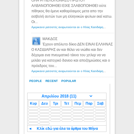
ΟΛΗ Η ΠΕΛΟΠΟΝΗΣΟ ΠΡΩΤΟΥ
ΑΛΒΑΝΟΠΟΙΗΘΕΙ ΕΙΧΕ ΣΛΑΒΟΠΟΙΗΘΕΙ ούτε
πίθηκος θα έμενε καθαρόαιμος μετα απο την
εισβολή αυτών των μη ελληνικών φυλων εκεί κατω.
Οι...
Αμερικανοί ρατσιστές αναρωτιούνται αν ο Ηλίας Κασιδιάρης ανήκει στη λευκή φυλή... - Λόγιος Ερμής
ΜΑΚΔΟΣ
Έχουν απόλυτο δίκιο ΔΕΝ ΕΙΝΑΙ ΕΛΛΗΝΑΣ
Ο ΚΑΣΙΔΙΑΡΗΣ αν και θέλει να νιώθει και δεν
δέχομαι ενα πνευματικό τέκνο του χιτλερ να να
μιλάει για κατοχικό δανειο και αποζημιώσεις και ο
πρόεδρος του...
Αμερικανοί ρατσιστές αναρωτιούνται αν ο Ηλίας Κασιδιάρης ανήκει στη λευκή φυλή... - Λόγιος Ερμής
PEOPLE
RECENT
POPULAR
Κυρ
Δευ
Τρι
Τετ
Πεμ
Παρ
Σαβ
◄
Κλίκ εδώ για όλα τα άρθρα του Μήνα