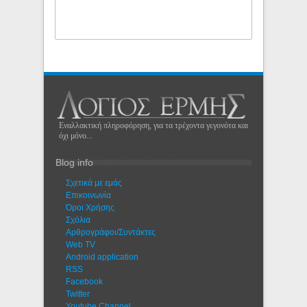
Εναλλακτική πληροφόρηση, για τα τρέχοντα γεγονότα και
όχι μόνο...
Blog info
Σχετικά με εμάς
Eπικοινωνία
Όροι Χρήσης
Σχόλια
Αρθρογράφοι/Συντάκτες
Web TV
Android application
RSS
Facebook
Twitter
Youtube Channel