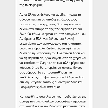
Ελλάδα , θα αναγκαστώ να δεχθώ τη γνώμη
της πλειοψηφίας.
Αν οι Ελληνες θέλουν να ανοίξει η χώρα τα
σύνορα της και να υποδεχθεί όλους τους
μετανάστες που έρχονται, θα αναγκαστώ να
δεχθώ την απόφαση της πλειοψηφίας και να
δω τι θα κάνω με εμένα και την οικογένεια μου.
Αν όμως οι Ελληνες θέλουν μια λογική
μεταχείριση των μεταναστών, τότε αγαπητοί
μου ανοιχτόμυαλοι διεθνιστές θα πρέπει να
δεχθείτε την απόφαση του Ελληνικού λαού και
να τη σεβαστείτε, ή να φύγετε από τη χώρα και
να φτιάξετε τη ζωή σας σε ένα άλλο μέρος του
κόσμου, όπου θα μπορείτε να ορίσετε δικούς
σας νόμους. Το να προσπαθήσετε να
επιβάλετε τις απόψεις σας στον Ελληνικό λαό
επειδή θεωρείτε εαυτούς ανοιχτόμυαλους και
μορφωμένους είναι φασισμός.
Και επειδή το σύμπλεγμα των προδοτών με την
αρωγή των παπαγάλων μουμουέδων προβάλει
στα κανάλια ένα αδιέξοδο στο μεταναστευτικό,