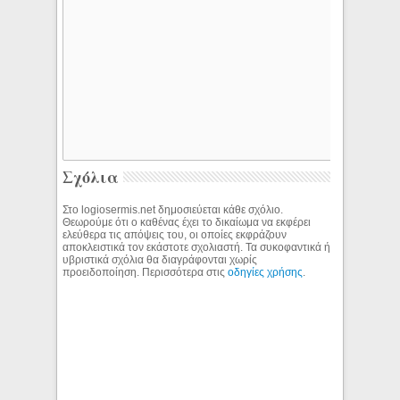
Σχόλια
Στο logiosermis.net δημοσιεύεται κάθε σχόλιο.
Θεωρούμε ότι ο καθένας έχει το δικαίωμα να εκφέρει
ελεύθερα τις απόψεις του, οι οποίες εκφράζουν
αποκλειστικά τον εκάστοτε σχολιαστή. Τα συκοφαντικά ή
υβριστικά σχόλια θα διαγράφονται χωρίς
προειδοποίηση. Περισσότερα στις
οδηγίες χρήσης
.