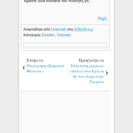
είμαστε όλοι κάτοικοι του πλανήτη γη".
Πηγή
Αναρτήθηκε από
Unknown
στις
8:00:00 π.μ.
Κατηγορία:
Ελλάδα
,
Πολιτική
Επόμενο
Προηγούμενο
Επιχείρηση «Ξαφνικός
Επέκταση χωρικών
Θάνατος»
υδάτων στα 8 μίλια
θα 'ταν δώρο στην
Τουρκία