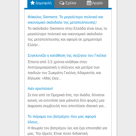
Δημοφιλή
Σχόλια
Αρχείο
Φάκελος Siemens: Το μεγαλύτερο πολιτικό και
οικονομικό σκάνδαλο της μεταπολίτευσης!
Το σκάνδαλο Siemens στην Ελλάδα είναι ίσως το
μεγαλύτερο πολιτικό και οικονομικό σκάνδαλο
της μεταπολίτευσης και αφορά σε χρηματισμό
Ελλήν...
Συγκλονίζει η κατάθεση της συζύγου του Γκιόλια
Έπειτα από 3,5 χρόνια κλήθηκε στην
Αντιτρομοκρατική η σύζυγος και μητέρα των
παιδιών του Σωκράτη Γκιόλια, Αδαμαντία, και
δήλωσε: «Μας έλεγ...
Aιέν αριστεύειν!
Σε ένα από τα Ομηρικά έπη, την Ιλιάδα, δύναται
κανείς να εντοπίσει (και μάλιστα δύο φορές) μια
έκφραση-συμβουλή που αποτέλεσε ιδανικό για...
Το πείραμα του βατράχου που μας αφορά
όλους...
Η θεωρία του βατράχου λες και έχει επινοηθεί για
μας. Την ξέρετε; Είναι πολύ διδακτική.