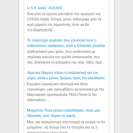
U.S.A. καλεί...ALEXIS!
Ένα από τα πρώτα ραντεβού του αρχηγού του
ΣΥΡΙΖΑ Αλέξη Τσίπρα, μόλις επέστρεψε από τα
ιερά χώματα της Αργεντινής ήταν να δει
τον Δημήτρη Αβ...
Το τελειότερο εργαλείο που επινόησε ποτε ο
ανθρώπινος εγκέφαλος, είναι η Ελληνική γλώσσα.
Διαδυκτιακοί μου φίλοι, που υιοθετίσατε με
περίσσια ευκολία τον τρόπο επικοινωνίας που
σας πλάσαραν τα μιάσματα της νέας τάξης πρα...
Αίμα και δάκρυα πλέον η εναλλακτική για την
χώρα, αλλά ο μόνος δρόμος προς την ελευθερία!
Εγχώριο ολιγαρχικό σύστημα και ξένοι
τοκογλύφοι, μας εγκλωβίζουν ψυχολογικά με την
Θαρτσερική προπαγάνδα TINA (There Is No
Alternative). ...
Μνημόνια: Ποια μέτρα επιβλήθηκαν, ποιοι μας
δάνεισαν, πού πήγαν τα λεφτά...
Μιας και περιμένουμε απο στιγμή σε στιγμή το 4ο
μνημόνιο , ας δούμε όλα τα στοιχεία για τα 3
προηγούμενα μέχρι τώρα...