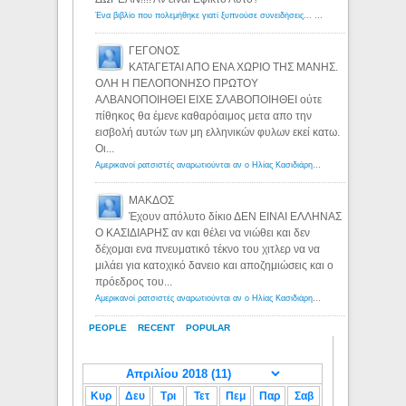
Ένα βιβλίο που πολεμήθηκε γιατί ξυπνούσε συνειδήσεις... - Λόγιος Ερμής | Η γνώση ξεκινάει με την αναζήτηση...
ΓΕΓΟΝΟΣ
ΚΑΤΑΓΕΤΑΙ ΑΠΟ ΕΝΑ ΧΩΡΙΟ ΤΗΣ ΜΑΝΗΣ.
ΟΛΗ Η ΠΕΛΟΠΟΝΗΣΟ ΠΡΩΤΟΥ
ΑΛΒΑΝΟΠΟΙΗΘΕΙ ΕΙΧΕ ΣΛΑΒΟΠΟΙΗΘΕΙ ούτε
πίθηκος θα έμενε καθαρόαιμος μετα απο την
εισβολή αυτών των μη ελληνικών φυλων εκεί κατω.
Οι...
Αμερικανοί ρατσιστές αναρωτιούνται αν ο Ηλίας Κασιδιάρης ανήκει στη λευκή φυλή... - Λόγιος Ερμής
ΜΑΚΔΟΣ
Έχουν απόλυτο δίκιο ΔΕΝ ΕΙΝΑΙ ΕΛΛΗΝΑΣ
Ο ΚΑΣΙΔΙΑΡΗΣ αν και θέλει να νιώθει και δεν
δέχομαι ενα πνευματικό τέκνο του χιτλερ να να
μιλάει για κατοχικό δανειο και αποζημιώσεις και ο
πρόεδρος του...
Αμερικανοί ρατσιστές αναρωτιούνται αν ο Ηλίας Κασιδιάρης ανήκει στη λευκή φυλή... - Λόγιος Ερμής
PEOPLE
RECENT
POPULAR
Κυρ
Δευ
Τρι
Τετ
Πεμ
Παρ
Σαβ