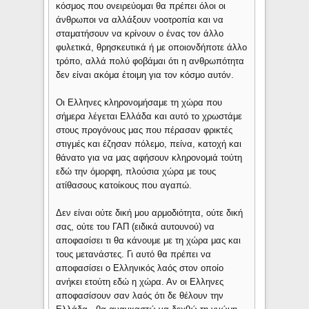
κόσμος που ονειρεύομαι θα πρέπει όλοι οι
άνθρωποι να αλλάξουν νοοτροπία και να
σταματήσουν να κρίνουν ο ένας τον άλλο
φυλετικά, θρησκευτικά ή με οποιονδήποτε άλλο
τρόπο, αλλά πολύ φοβάμαι ότι η ανθρωπότητα
δεν είναι ακόμα έτοιμη για τον κόσμο αυτόν.
Οι Ελληνες κληρονομήσαμε τη χώρα που
σήμερα λέγεται Ελλάδα και αυτό το χρωστάμε
στους προγόνους μας που πέρασαν φρικτές
στιγμές και έζησαν πόλεμο, πείνα, κατοχή και
θάνατο για να μας αφήσουν κληρονομιά τούτη
εδώ την όμορφη, πλούσια χώρα με τους
ατίθασους κατοίκους που αγαπώ.
Δεν είναι ούτε δική μου αρμοδιότητα, ούτε δική
σας, ούτε του ΓΑΠ (ειδικά αυτουνού) να
αποφασίσει τι θα κάνουμε με τη χώρα μας και
τους μετανάστες. Γι αυτό θα πρέπει να
αποφασίσει ο Ελληνικός λαός στον οποίο
ανήκει ετούτη εδώ η χώρα. Αν οι Ελληνες
αποφασίσουν σαν λαός ότι δε θέλουν την