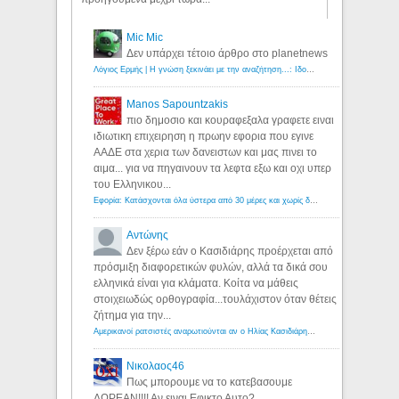
Mic Mic
Δεν υπάρχει τέτοιο άρθρο στο planetnews
Λόγιος Ερμής | Η γνώση ξεκινάει με την αναζήτηση...: Ιδού οι 18 που χρωστούν 11 δις ευρώ!
Manos Sapountzakis
πιο δημοσιο και κουραφεξαλα γραφετε ειναι
ιδιωτικη επιχειρηση η πρωην εφορια που εγινε
ΑΑΔΕ στα χερια των δανειστων και μας πινει το
αιμα... για να πηγαινουν τα λεφτα εξω και οχι υπερ
του Ελληνικου...
Εφορία: Κατάσχονται όλα ύστερα από 30 μέρες και χωρίς δικαστικές αποφάσεις - Λόγιος Ερμής
Αντώνης
Δεν ξέρω εάν ο Κασιδιάρης προέρχεται από
πρόσμιξη διαφορετικών φυλών, αλλά τα δικά σου
ελληνικά είναι για κλάματα. Κοίτα να μάθεις
στοιχειωδώς ορθογραφία...τουλάχιστον όταν θέτεις
ζήτημα για την...
Αμερικανοί ρατσιστές αναρωτιούνται αν ο Ηλίας Κασιδιάρης ανήκει στη λευκή φυλή... - Λόγιος Ερμής
Νικολαος46
Πως μπορουμε να το κατεβασουμε
ΔΩΡΕΑΝ!!!! Αν ειναι Εφικτο Αυτο?