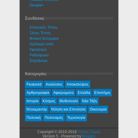
Google+
Συνδέσεις
Ελληνικός Τύπος
Ξένος Τύπος
Φιλικοί Ιστοχώροι
Χρήσιμα Links
Ομογένεια
Ραδιόφωνο
Στηρίζουμε
Κατηγορίες
Featured
Αναλύσεις
Αποκαλύψεις
Αρθρογραφία
Αφιερώματα
Ελλάδα
Επιστήμη
Ιστορία
Κόσμος
Μυθολογία
Νέα Τάξη
Ντοκιμαντέρ
Νόηση και Επινόηση
Οικονομία
Πολιτική
Πολιτισμός
Τεχνολογία
Copyright © 2010-2018
Λόγιος Ερμής
Version 5 - Powered by
Blogger