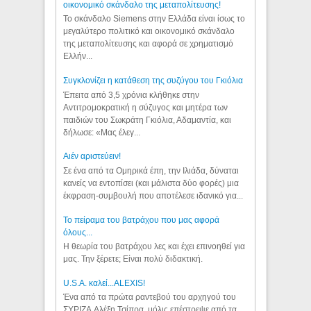
οικονομικό σκάνδαλο της μεταπολίτευσης!
Το σκάνδαλο Siemens στην Ελλάδα είναι ίσως το
μεγαλύτερο πολιτικό και οικονομικό σκάνδαλο
της μεταπολίτευσης και αφορά σε χρηματισμό
Ελλήν...
Συγκλονίζει η κατάθεση της συζύγου του Γκιόλια
Έπειτα από 3,5 χρόνια κλήθηκε στην
Αντιτρομοκρατική η σύζυγος και μητέρα των
παιδιών του Σωκράτη Γκιόλια, Αδαμαντία, και
δήλωσε: «Μας έλεγ...
Aιέν αριστεύειν!
Σε ένα από τα Ομηρικά έπη, την Ιλιάδα, δύναται
κανείς να εντοπίσει (και μάλιστα δύο φορές) μια
έκφραση-συμβουλή που αποτέλεσε ιδανικό για...
Το πείραμα του βατράχου που μας αφορά
όλους...
Η θεωρία του βατράχου λες και έχει επινοηθεί για
μας. Την ξέρετε; Είναι πολύ διδακτική.
U.S.A. καλεί...ALEXIS!
Ένα από τα πρώτα ραντεβού του αρχηγού του
ΣΥΡΙΖΑ Αλέξη Τσίπρα, μόλις επέστρεψε από τα