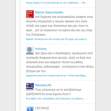
Λόγιος Ερμής | Η γνώση ξεκινάει με την αναζήτηση...: Ιδού οι 18 που χρωστούν 11 δις ευρώ!
Manos Sapountzakis
πιο δημοσιο και κουραφεξαλα γραφετε ειναι
ιδιωτικη επιχειρηση η πρωην εφορια που εγινε
ΑΑΔΕ στα χερια των δανειστων και μας πινει το
αιμα... για να πηγαινουν τα λεφτα εξω και οχι υπερ
του Ελληνικου...
Εφορία: Κατάσχονται όλα ύστερα από 30 μέρες και χωρίς δικαστικές αποφάσεις - Λόγιος Ερμής
Αντώνης
Δεν ξέρω εάν ο Κασιδιάρης προέρχεται από
πρόσμιξη διαφορετικών φυλών, αλλά τα δικά σου
ελληνικά είναι για κλάματα. Κοίτα να μάθεις
στοιχειωδώς ορθογραφία...τουλάχιστον όταν θέτεις
ζήτημα για την...
Αμερικανοί ρατσιστές αναρωτιούνται αν ο Ηλίας Κασιδιάρης ανήκει στη λευκή φυλή... - Λόγιος Ερμής
Νικολαος46
Πως μπορουμε να το κατεβασουμε
ΔΩΡΕΑΝ!!!! Αν ειναι Εφικτο Αυτο?
Ένα βιβλίο που πολεμήθηκε γιατί ξυπνούσε συνειδήσεις... - Λόγιος Ερμής | Η γνώση ξεκινάει με την αναζήτηση...
ΓΕΓΟΝΟΣ