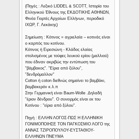
(Πηγές : Λεξικό LIDDEL & SCOTT, Ιστορία του
Ελληνικού Έθνους της ΕΚΔΟΤΙΚΗΣ ΑΘΗΝΩΝ,
Φινέα Γιορτές Αρχαίων Ελλήνων, περιοδικό
ΙΧΩΡ, Γ. Λεκάκης)
Σημείωση : Κότινος = αγριελαία – κοτινάς είναι
ο καρπός του κοτίνου.
Κότινος ή Ειρεσιώνη - Κλάδος ελαίας
στολισμένος με τούφες λευκού ερίου (μαλλιού)
που έδιναν ακριβώς την εντύπωση του
"βάμβακος". "Είρια από ξύλου",
"δενδρόμαλλον"
Cotton ή coton διεθνώς σημαίνει το βαμβάκι,
βαμβακερόν κ.λ.π
Στην Γερμανική είναι Baum-Wolle .Δηλαδή
"έριον δένδρου". Ο συνειρμός είναι εκ του
Κοτίνου : "είρια από ξύλου".
Πηγή : ΕΛΛΗΝ ΛΟΓΟΣ-ΠΩΣ Η ΕΛΛΗΝΙΚΗ
ΓΟΝΙΜΟΠΟΙΗΣΕ ΤΟΝ ΠΑΓΚΟΣΜΙΟ ΛΟΓΟ της
ΑΝΝΑΣ ΤΖΙΡΟΠΟΥΛΟΥ-ΕΥΣΤΑΘΙΟΥ-
ΕΛΛΗΝΩΝ ΠΝΕΥΜΑ