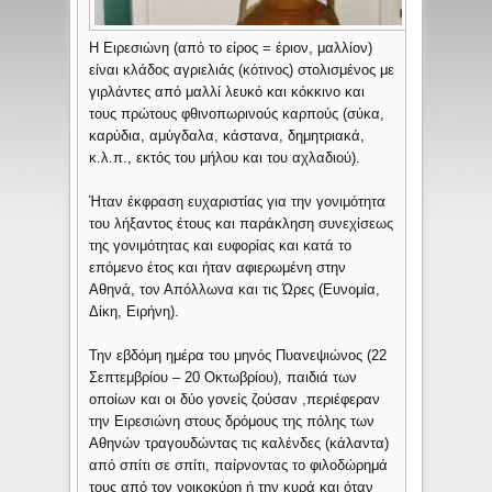
Η Ειρεσιώνη (από το είρος = έριον, μαλλίον)
είναι κλάδος αγριελιάς (κότινος) στολισμένος με
γιρλάντες από μαλλί λευκό και κόκκινο και
τους πρώτους φθινοπωρινούς καρπούς (σύκα,
καρύδια, αμύγδαλα, κάστανα, δημητριακά,
κ.λ.π., εκτός του μήλου και του αχλαδιού).
Ήταν έκφραση ευχαριστίας για την γονιμότητα
του λήξαντος έτους και παράκληση συνεχίσεως
της γονιμότητας και ευφορίας και κατά το
επόμενο έτος και ήταν αφιερωμένη στην
Αθηνά, τον Απόλλωνα και τις Ώρες (Ευνομία,
Δίκη, Ειρήνη).
Την εβδόμη ημέρα του μηνός Πυανεψιώνος (22
Σεπτεμβρίου – 20 Οκτωβρίου), παιδιά των
οποίων και οι δύο γονείς ζούσαν ,περιέφεραν
την Ειρεσιώνη στους δρόμους της πόλης των
Αθηνών τραγουδώντας τις καλένδες (κάλαντα)
από σπίτι σε σπίτι, παίρνοντας το φιλοδώρημά
τους από τον νοικοκύρη ή την κυρά και όταν