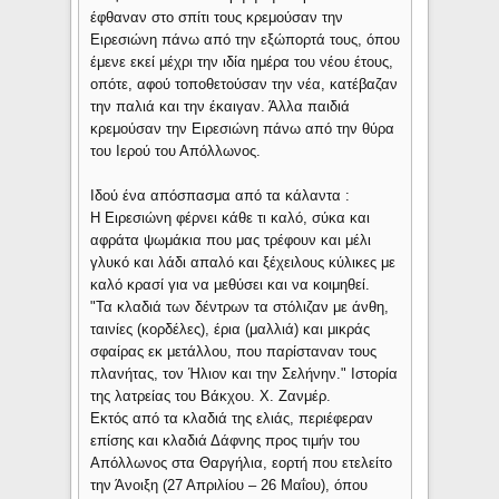
έφθαναν στο σπίτι τους κρεμούσαν την
Ειρεσιώνη πάνω από την εξώπορτά τους, όπου
έμενε εκεί μέχρι την ιδία ημέρα του νέου έτους,
οπότε, αφού τοποθετούσαν την νέα, κατέβαζαν
την παλιά και την έκαιγαν. Άλλα παιδιά
κρεμούσαν την Ειρεσιώνη πάνω από την θύρα
του Ιερού του Απόλλωνος.
Ιδού ένα απόσπασμα από τα κάλαντα :
Η Ειρεσιώνη φέρνει κάθε τι καλό, σύκα και
αφράτα ψωμάκια που μας τρέφουν και μέλι
γλυκό και λάδι απαλό και ξέχειλους κύλικες με
καλό κρασί για να μεθύσει και να κοιμηθεί.
"Τα κλαδιά των δέντρων τα στόλιζαν με άνθη,
ταινίες (κορδέλες), έρια (μαλλιά) και μικράς
σφαίρας εκ μετάλλου, που παρίσταναν τους
πλανήτας, τον Ήλιον και την Σελήνην." Ιστορία
της λατρείας του Βάκχου. Χ. Ζανμέρ.
Εκτός από τα κλαδιά της ελιάς, περιέφεραν
επίσης και κλαδιά Δάφνης προς τιμήν του
Απόλλωνος στα Θαργήλια, εορτή που ετελείτο
την Άνοιξη (27 Απριλίου – 26 Μαΐου), όπου