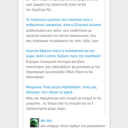
ιερά χώματα της Αργεντινής ήταν να δει
τον Δημήτρη Αβ...
Το τελειότερο εργαλείο που επινόησε ποτε ο
ανθρώπινος εγκέφαλος, είναι η Ελληνική γλώσσα.
Διαδυκτιακοί μου φίλοι, που υιοθετίσατε με
περίσσια ευκολία τον τρόπο επικοινωνίας που
σας πλάσαραν τα μιάσματα της νέας τάξης πρα...
Αίμα και δάκρυα πλέον η εναλλακτική για την
χώρα, αλλά ο μόνος δρόμος προς την ελευθερία!
Εγχώριο ολιγαρχικό σύστημα και ξένοι
τοκογλύφοι, μας εγκλωβίζουν ψυχολογικά με την
Θαρτσερική προπαγάνδα TINA (There Is No
Alternative). ...
Μνημόνια: Ποια μέτρα επιβλήθηκαν, ποιοι μας
δάνεισαν, πού πήγαν τα λεφτά...
Μιας και περιμένουμε απο στιγμή σε στιγμή το 4ο
μνημόνιο , ας δούμε όλα τα στοιχεία για τα 3
προηγούμενα μέχρι τώρα...
Mic Mic
Δεν υπάρχει τέτοιο άρθρο στο planetnews