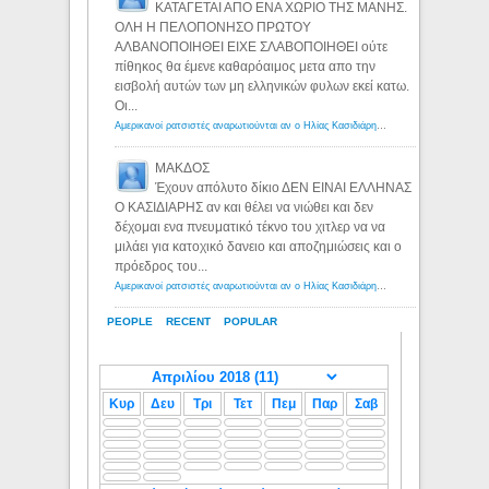
ΚΑΤΑΓΕΤΑΙ ΑΠΟ ΕΝΑ ΧΩΡΙΟ ΤΗΣ ΜΑΝΗΣ.
ΟΛΗ Η ΠΕΛΟΠΟΝΗΣΟ ΠΡΩΤΟΥ
ΑΛΒΑΝΟΠΟΙΗΘΕΙ ΕΙΧΕ ΣΛΑΒΟΠΟΙΗΘΕΙ ούτε
πίθηκος θα έμενε καθαρόαιμος μετα απο την
εισβολή αυτών των μη ελληνικών φυλων εκεί κατω.
Οι...
Αμερικανοί ρατσιστές αναρωτιούνται αν ο Ηλίας Κασιδιάρης ανήκει στη λευκή φυλή... - Λόγιος Ερμής
ΜΑΚΔΟΣ
Έχουν απόλυτο δίκιο ΔΕΝ ΕΙΝΑΙ ΕΛΛΗΝΑΣ
Ο ΚΑΣΙΔΙΑΡΗΣ αν και θέλει να νιώθει και δεν
δέχομαι ενα πνευματικό τέκνο του χιτλερ να να
μιλάει για κατοχικό δανειο και αποζημιώσεις και ο
πρόεδρος του...
Αμερικανοί ρατσιστές αναρωτιούνται αν ο Ηλίας Κασιδιάρης ανήκει στη λευκή φυλή... - Λόγιος Ερμής
PEOPLE
RECENT
POPULAR
Κυρ
Δευ
Τρι
Τετ
Πεμ
Παρ
Σαβ