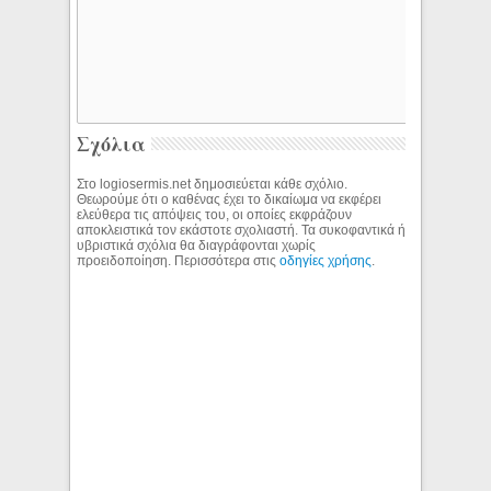
Σχόλια
Στο logiosermis.net δημοσιεύεται κάθε σχόλιο.
Θεωρούμε ότι ο καθένας έχει το δικαίωμα να εκφέρει
ελεύθερα τις απόψεις του, οι οποίες εκφράζουν
αποκλειστικά τον εκάστοτε σχολιαστή. Τα συκοφαντικά ή
υβριστικά σχόλια θα διαγράφονται χωρίς
προειδοποίηση. Περισσότερα στις
οδηγίες χρήσης
.