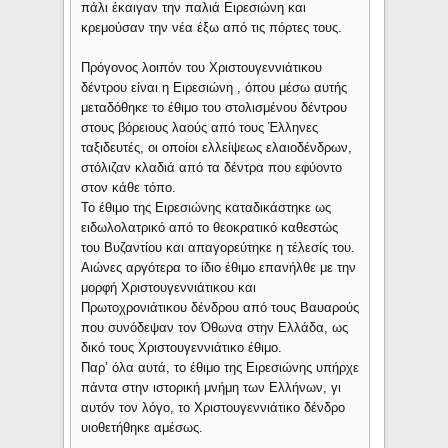
πάλι έκαιγαν την παλιά Ειρεσιώνη και
κρεμούσαν την νέα έξω από τις πόρτες τους.
Πρόγονος λοιπόν του Χριστουγεννιάτικου
δέντρου είναι η Ειρεσιώνη , όπου μέσω αυτής
μεταδόθηκε το έθιμο του στολισμένου δέντρου
στους βόρειους λαούς από τους Έλληνες
ταξιδευτές, οι οποίοι ελλείψεως ελαιοδένδρων,
στόλιζαν κλαδιά από τα δέντρα που εφύοντο
στον κάθε τόπο.
Το έθιμο της Ειρεσιώνης καταδικάστηκε ως
ειδωλολατρικό από το θεοκρατικό καθεστώς
του Βυζαντίου και απαγορεύτηκε η τέλεσίς του.
Αιώνες αργότερα το ίδιο έθιμο επανήλθε με την
μορφή Χριστουγεννιάτικου και
Πρωτοχρονιάτικου δένδρου από τους Βαυαρούς
που συνόδεψαν τον Όθωνα στην Ελλάδα, ως
δικό τους Χριστουγεννιάτικο έθιμο.
Παρ’ όλα αυτά, το έθιμο της Ειρεσιώνης υπήρχε
πάντα στην ιστορική μνήμη των Ελλήνων, γι
αυτόν τον λόγο, το Χριστουγεννιάτικο δένδρο
υιοθετήθηκε αμέσως.