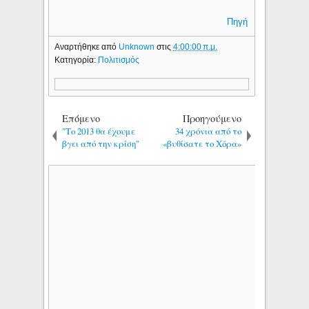
Πηγή
Αναρτήθηκε από
Unknown
στις
4:00:00 π.μ.
Κατηγορία:
Πολιτισμός
Επόμενο
Προηγούμενο
"Το 2013 θα έχουμε
34 χρόνια από το
βγει από την κρίση"
«βυθίσατε το Χόρα»