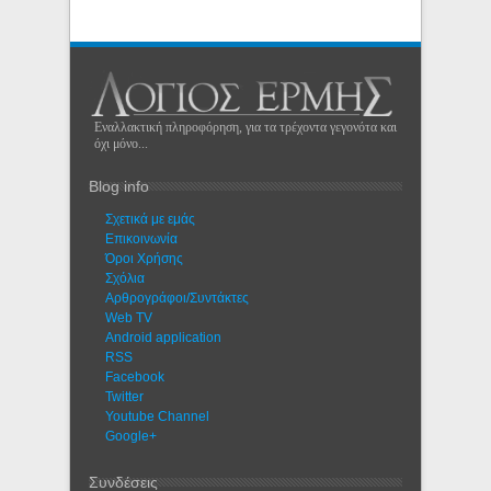
Εναλλακτική πληροφόρηση, για τα τρέχοντα γεγονότα και
όχι μόνο...
Blog info
Σχετικά με εμάς
Eπικοινωνία
Όροι Χρήσης
Σχόλια
Αρθρογράφοι/Συντάκτες
Web TV
Android application
RSS
Facebook
Twitter
Youtube Channel
Google+
Συνδέσεις