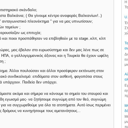
Η 
Τη
ατιστηριακό σκάνδαλο;
ς στα Βαλκάνια; ( Θα γίνουμε κέντρο αναφοράς Βαλκανίων!..)
U.
" ανταγωνιστικό πλεονέκτημα " για να μας υπνωτίσουν;
Έν
ών ταμείων ;
ΣΥ
αρουσίαζαν ως επιτυχία;
χώ
τό και ποιοι προσπάθησαν να επιβληθούν με τα stage..κλπ, κλπ
Το
αν
 χώρας, μας έβαλαν στο ευρωσύστημα και δεν μας λένε πως σε
Δι
ΗΠΑ, ο γαλλογερμανικός άξονας και η Τουρκία θα έχουν ωφέλη
ευ
ση ;
μι
ύλημα. Άλλοι πουλούσαν και άλλοι προσέφεραν εκτόνωση στον
Αί
ξιακό συνδικαλισμό: επιδόματα στον ασθενή, φαγοπότια στους
αλ
τά υπάρχουν. Παιδεία δεν υπάρχει.
Εγ
εγ
επόμαστε ακόμα και σήμερα να κάνουμε το σημείο του σταυρού και
πρ
ώδη εγωισμό μας- να ζητήσουμε συγνώμη από τον θεό, συγνώμη
ια να συγχωρεθούμε για όλα τα ατοπήματα. Αυτό ίσως περιμένει
Μν
 δρόμους να κυνηγήσουμε τους αμετανόητους...
δά
Μι
μν
πρ