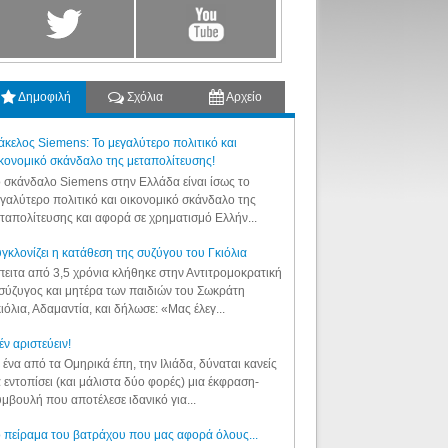
Δημοφιλή
Σχόλια
Αρχείο
κελος Siemens: Το μεγαλύτερο πολιτικό και
κονομικό σκάνδαλο της μεταπολίτευσης!
 σκάνδαλο Siemens στην Ελλάδα είναι ίσως το
γαλύτερο πολιτικό και οικονομικό σκάνδαλο της
ταπολίτευσης και αφορά σε χρηματισμό Ελλήν...
γκλονίζει η κατάθεση της συζύγου του Γκιόλια
ειτα από 3,5 χρόνια κλήθηκε στην Αντιτρομοκρατική
σύζυγος και μητέρα των παιδιών του Σωκράτη
ιόλια, Αδαμαντία, και δήλωσε: «Μας έλεγ...
έν αριστεύειν!
 ένα από τα Ομηρικά έπη, την Ιλιάδα, δύναται κανείς
 εντοπίσει (και μάλιστα δύο φορές) μια έκφραση-
μβουλή που αποτέλεσε ιδανικό για...
 πείραμα του βατράχου που μας αφορά όλους...