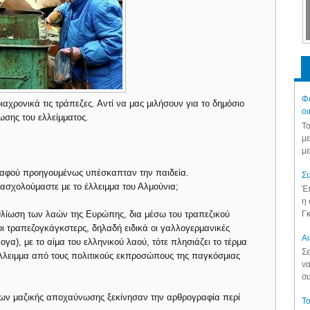
Φά
ιαχρονικά τις τράπεζες. Αντί να μας μιλήσουν για το δημόσιο
οι
ίωσης του ελλείμματος.
Το
με
με
, αφού προηγουμένως υπέσκαπταν την παιδεία.
Συ
ασχολούμαστε με το έλλειμμα του Αλμούνια;
Έπ
η 
Γκ
λίωση των λαών της Ευρώπης, δια μέσω του τραπεζικού
ι τραπεζογκάγκστερς, δηλαδή ειδικά οι γαλλογερμανικές
Aι
γα), με το αίμα του ελληνικού λαού, τότε πλησιάζει το τέρμα
Σε
έλλειμμα από τους πολιτικούς εκπροσώπους της παγκόσμιας
να
συ
σων μαζικής αποχαύνωσης ξεκίνησαν την αρθρογραφία περί
Το