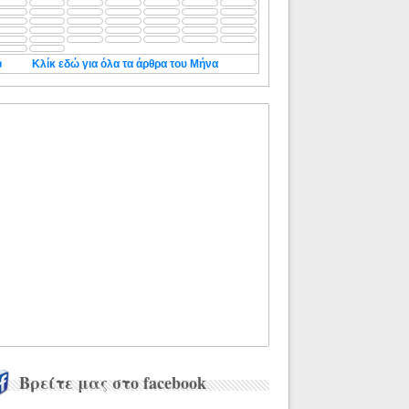
◄
Κλίκ εδώ για όλα τα άρθρα του Μήνα
Βρείτε μας στο facebook