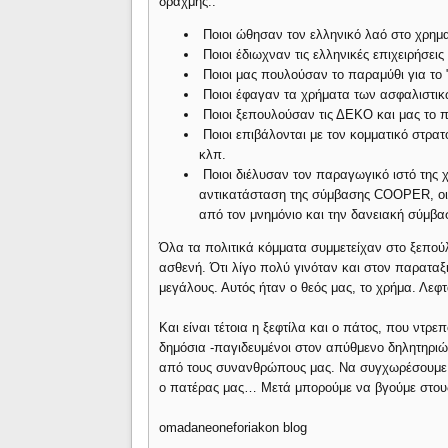
δραχμής..
Ποιοι ώθησαν τον ελληνικό λαό στο χρημ
Ποιοι έδιωχναν τις ελληνικές επιχειρήσει
Ποιοι μας πουλούσαν το παραμύθι για το 
Ποιοι έφαγαν τα χρήματα των ασφαλιστικ
Ποιοι ξεπουλούσαν τις ΔΕΚΟ και μας το π
Ποιοι επιβάλονται με τον κομματικό στρα
κλπ.
Ποιοι διέλυσαν τον παραγωγικό ιστό της
αντικατάσταση της σύμβασης COOPER, οι 
από τον μνημόνιο και την δανειακή σύμβα
Όλα τα πολιτικά κόμματα συμμετείχαν στο ξεπο
ασθενή. Ότι λίγο πολύ γινόταν και στον παρατα
μεγάλους. Αυτός ήταν ο θεός μας, το χρήμα. Λεφ
Και είναι τέτοια η ξεφτίλα και ο πάτος, που ντρ
δημόσια -παγιδευμένοι στον απύθμενο δηλητηρι
από τους συνανθρώπους μας. Να συγχωρέσουμε γ
ο πατέρας μας… Μετά μπορούμε να βγούμε στους
omadaneoneforiakon blog