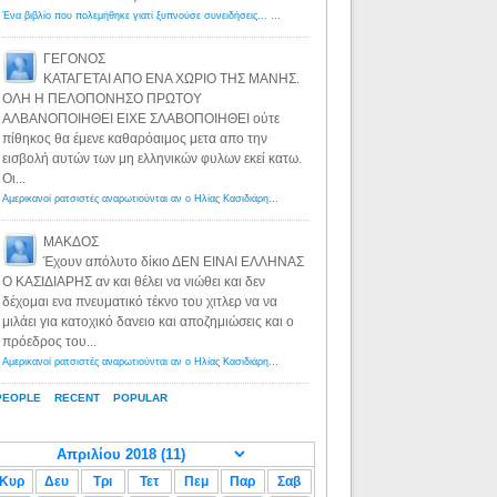
Ένα βιβλίο που πολεμήθηκε γιατί ξυπνούσε συνειδήσεις... - Λόγιος Ερμής | Η γνώση ξεκινάει με την αναζήτηση...
ΓΕΓΟΝΟΣ
ΚΑΤΑΓΕΤΑΙ ΑΠΟ ΕΝΑ ΧΩΡΙΟ ΤΗΣ ΜΑΝΗΣ.
ΟΛΗ Η ΠΕΛΟΠΟΝΗΣΟ ΠΡΩΤΟΥ
ΑΛΒΑΝΟΠΟΙΗΘΕΙ ΕΙΧΕ ΣΛΑΒΟΠΟΙΗΘΕΙ ούτε
πίθηκος θα έμενε καθαρόαιμος μετα απο την
εισβολή αυτών των μη ελληνικών φυλων εκεί κατω.
Οι...
Αμερικανοί ρατσιστές αναρωτιούνται αν ο Ηλίας Κασιδιάρης ανήκει στη λευκή φυλή... - Λόγιος Ερμής
·
8 yea
ΜΑΚΔΟΣ
Έχουν απόλυτο δίκιο ΔΕΝ ΕΙΝΑΙ ΕΛΛΗΝΑΣ
Ο ΚΑΣΙΔΙΑΡΗΣ αν και θέλει να νιώθει και δεν
δέχομαι ενα πνευματικό τέκνο του χιτλερ να να
μιλάει για κατοχικό δανειο και αποζημιώσεις και ο
πρόεδρος του...
Αμερικανοί ρατσιστές αναρωτιούνται αν ο Ηλίας Κασιδιάρης ανήκει στη λευκή φυλή... - Λόγιος Ερμής
·
8 yea
PEOPLE
RECENT
POPULAR
Κυρ
Δευ
Τρι
Τετ
Πεμ
Παρ
Σαβ