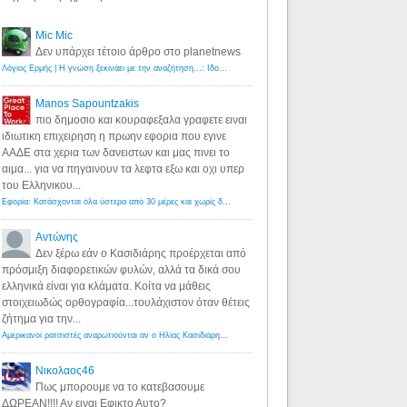
Mic Mic
Δεν υπάρχει τέτοιο άρθρο στο planetnews
Λόγιος Ερμής | Η γνώση ξεκινάει με την αναζήτηση...: Ιδού οι 18 που χρωστούν 11 δις ευρώ!
·
6 years ago
Manos Sapountzakis
πιο δημοσιο και κουραφεξαλα γραφετε ειναι
ιδιωτικη επιχειρηση η πρωην εφορια που εγινε
ΑΑΔΕ στα χερια των δανειστων και μας πινει το
αιμα... για να πηγαινουν τα λεφτα εξω και οχι υπερ
του Ελληνικου...
Εφορία: Κατάσχονται όλα ύστερα από 30 μέρες και χωρίς δικαστικές αποφάσεις - Λόγιος Ερμής
·
6 years ag
Αντώνης
Δεν ξέρω εάν ο Κασιδιάρης προέρχεται από
πρόσμιξη διαφορετικών φυλών, αλλά τα δικά σου
ελληνικά είναι για κλάματα. Κοίτα να μάθεις
στοιχειωδώς ορθογραφία...τουλάχιστον όταν θέτεις
ζήτημα για την...
Αμερικανοί ρατσιστές αναρωτιούνται αν ο Ηλίας Κασιδιάρης ανήκει στη λευκή φυλή... - Λόγιος Ερμής
·
7 yea
Νικολαος46
Πως μπορουμε να το κατεβασουμε
ΔΩΡΕΑΝ!!!! Αν ειναι Εφικτο Αυτο?