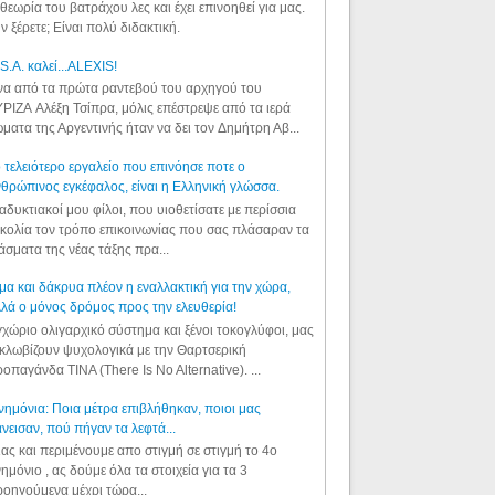
θεωρία του βατράχου λες και έχει επινοηθεί για μας.
ν ξέρετε; Είναι πολύ διδακτική.
S.A. καλεί...ALEXIS!
α από τα πρώτα ραντεβού του αρχηγού του
ΡΙΖΑ Αλέξη Τσίπρα, μόλις επέστρεψε από τα ιερά
ματα της Αργεντινής ήταν να δει τον Δημήτρη Αβ...
 τελειότερο εργαλείο που επινόησε ποτε ο
θρώπινος εγκέφαλος, είναι η Ελληνική γλώσσα.
αδυκτιακοί μου φίλοι, που υιοθετίσατε με περίσσια
κολία τον τρόπο επικοινωνίας που σας πλάσαραν τα
άσματα της νέας τάξης πρα...
μα και δάκρυα πλέον η εναλλακτική για την χώρα,
λά ο μόνος δρόμος προς την ελευθερία!
χώριο ολιγαρχικό σύστημα και ξένοι τοκογλύφοι, μας
κλωβίζουν ψυχολογικά με την Θαρτσερική
οπαγάνδα TINA (There Is No Alternative). ...
ημόνια: Ποια μέτρα επιβλήθηκαν, ποιοι μας
νεισαν, πού πήγαν τα λεφτά...
ας και περιμένουμε απο στιγμή σε στιγμή το 4ο
ημόνιο , ας δούμε όλα τα στοιχεία για τα 3
οηγούμενα μέχρι τώρα...